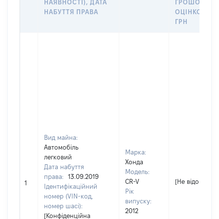
НАЯВНОСТІ), ДАТА
ГРОШОВОЮ
НАБУТТЯ ПРАВА
ОЦІНКОЮ,
ГРН
Вид майна:
Автомобіль
Марка:
легковий
Хонда
Дата набуття
Модель:
права:
13.09.2019
CR-V
[Не відомо]
1
Ідентифікаційний
Рік
номер (VIN-код,
випуску:
номер шасі):
2012
[Конфіденційна