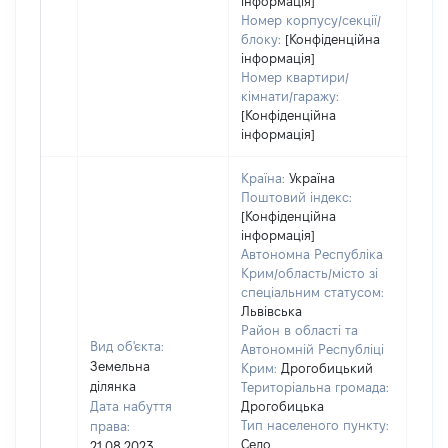
інформація]
Номер корпусу/секції/
блоку:
[Конфіденційна
інформація]
Номер квартири/
кімнати/гаражу:
[Конфіденційна
інформація]
Країна:
Україна
Поштовий індекс:
[Конфіденційна
інформація]
Автономна Республіка
Крим/область/місто зі
спеціальним статусом:
Львівська
Район в області та
Вид об'єкта:
Автономній Республіці
Земельна
Крим:
Дрогобицький
ділянка
Територіальна громада:
Дата набуття
Дрогобицька
Тип населеного пункту:
права:
269
Село
21.08.2023