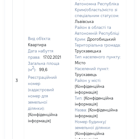
Автономна Республіка
Крим/область/місто зі
спеціальним статусом:
Львівська
Район в області та
Автономній Республіці
Вид об'єкта:
Крим:
Дрогобицький
Квартира
Територіальна громада:
Дата набуття
Трускавецька
Тип населеного пункту:
права:
17.02.2021
Місто
Загальна площа
809
2
Населений пункт:
(м
):
99,6
Тип 
Трускавець
Реєстраційний
обʼє
3
Район у місті:
номер
варт
[Конфіденційна
(кадастровий
інформація]
набу
номер для
Тип:
[Конфіденційна
земельної
інформація]
ділянки):
Назва:
[Конфіденційна
[Конфіденційна
інформація]
інформація]
Номер будинку/
земельної ділянки:
[Конфіденційна