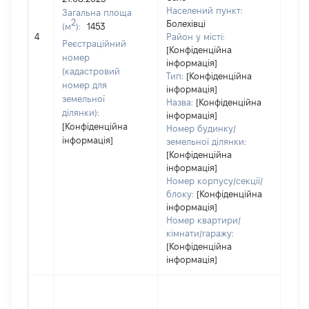
Тип 
Населений пункт:
Загальна площа
обʼє
2
Болехівці
(м
):
1453
варт
4
Район у місті:
Реєстраційний
ост
[Конфіденційна
номер
інформація]
гро
(кадастровий
Тип:
[Конфіденційна
оці
номер для
інформація]
земельної
Назва:
[Конфіденційна
ділянки):
інформація]
[Конфіденційна
Номер будинку/
інформація]
земельної ділянки:
[Конфіденційна
інформація]
Номер корпусу/секції/
блоку:
[Конфіденційна
інформація]
Номер квартири/
кімнати/гаражу:
[Конфіденційна
інформація]