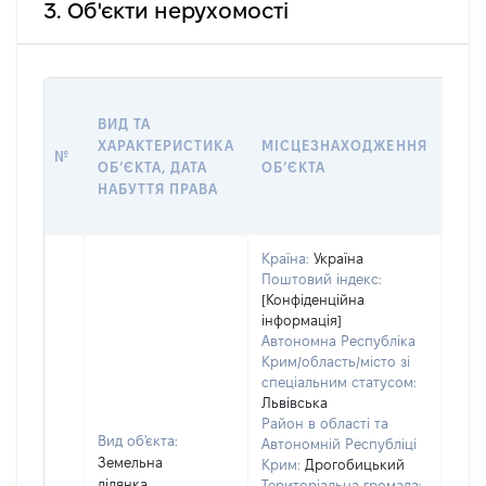
3. Об'єкти нерухомості
ВАР
ВИД ТА
ДАТ
ХАРАКТЕРИСТИКА
МІСЦЕЗНАХОДЖЕННЯ
ПРА
№
ОБʼЄКТА, ДАТА
ОБʼЄКТА
ОС
НАБУТТЯ ПРАВА
ГР
ОЦІ
Країна:
Україна
Поштовий індекс:
[Конфіденційна
інформація]
Автономна Республіка
Крим/область/місто зі
спеціальним статусом:
Львівська
Район в області та
Вид об'єкта:
Автономній Республіці
Земельна
Крим:
Дрогобицький
ділянка
Територіальна громада: