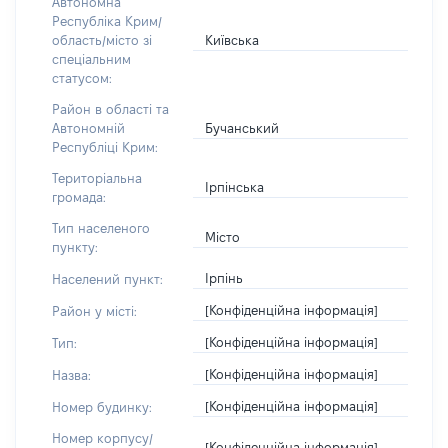
Автономна
Республіка Крим/
Київська
область/місто зі
спеціальним
статусом:
Район в області та
Бучанський
Автономній
Республіці Крим:
Територіальна
Ірпінська
громада:
Тип населеного
Місто
пункту:
Ірпінь
Населений пункт:
[Конфіденційна інформація]
Район у місті:
[Конфіденційна інформація]
Тип:
[Конфіденційна інформація]
Назва:
[Конфіденційна інформація]
Номер будинку:
Номер корпусу/
[Конфіденційна інформація]