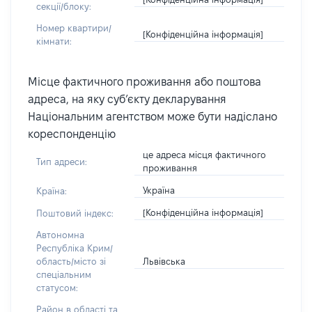
секції/блоку:
Номер квартири/
[Конфіденційна інформація]
кімнати:
Місце фактичного проживання або поштова
адреса, на яку суб’єкту декларування
Національним агентством може бути надіслано
кореспонденцію
це адреса місця фактичного
Тип адреси:
проживання
Україна
Країна:
[Конфіденційна інформація]
Поштовий індекс:
Автономна
Республіка Крим/
Львівська
область/місто зі
спеціальним
статусом:
Район в області та