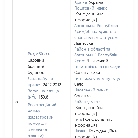
Країна:
Україна
Поштовий індекс:
[Конфіденційна
інформація]
Автономна Республіка
Крим/область/місто зі
спеціальним статусом:
Львівська
Район в області та
Вид об'єкта:
Автономній Республіці
Садовий
Крим:
Львівський
(дачний)
Територіальна громада:
будинок
Солонківська
Тип населеного пункту:
Дата набуття
Село
права:
24.12.2012
Населений пункт:
Загальна площа
2
Солонка
(м
):
150.8
[Не
5
Район у місті:
заст
Реєстраційний
[Конфіденційна
номер
інформація]
(кадастровий
Тип:
[Конфіденційна
номер для
інформація]
земельної
Назва:
[Конфіденційна
ділянки):
інформація]