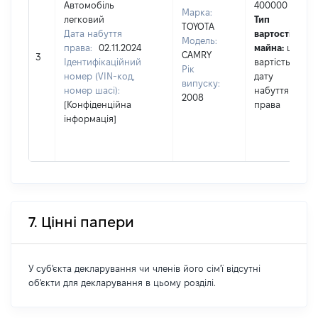
Автомобіль
400000
Марка:
легковий
Тип
TOYOTA
Дата набуття
вартості
Модель:
права:
02.11.2024
майна:
це
CAMRY
3
Ідентифікаційний
вартість на
Рік
номер (VIN-код,
дату
випуску:
номер шасі):
набуття
2008
[Конфіденційна
права
інформація]
7. Цінні папери
У суб'єкта декларування чи членів його сім'ї відсутні
об'єкти для декларування в цьому розділі.