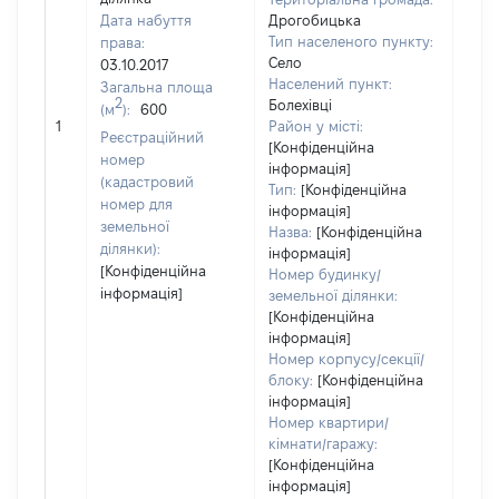
Дата набуття
Дрогобицька
Тип населеного пункту:
права:
Село
03.10.2017
4567
Населений пункт:
Загальна площа
Тип 
2
Болехівці
(м
):
600
обʼє
1
Район у місті:
Реєстраційний
варт
[Конфіденційна
номер
інформація]
набу
(кадастровий
Тип:
[Конфіденційна
номер для
інформація]
земельної
Назва:
[Конфіденційна
ділянки):
інформація]
[Конфіденційна
Номер будинку/
інформація]
земельної ділянки:
[Конфіденційна
інформація]
Номер корпусу/секції/
блоку:
[Конфіденційна
інформація]
Номер квартири/
кімнати/гаражу:
[Конфіденційна
інформація]