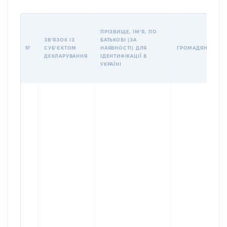
ПРІЗВИЩЕ, ІМʼЯ, ПО
ЗВʼЯЗОК ІЗ
БАТЬКОВІ (ЗА
№
СУБʼЄКТОМ
НАЯВНОСТІ) ДЛЯ
ГРОМАДЯНСТВО
ДЕКЛАРУВАННЯ
ІДЕНТИФІКАЦІЇ В
УКРАЇНІ