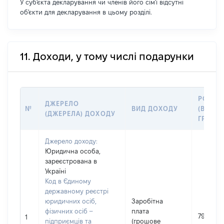
У суб'єкта декларування чи членів його сім'ї відсутні
об'єкти для декларування в цьому розділі.
11. Доходи, у тому числі подарунки
РОЗМІ
ДЖЕРЕЛО
№
ВИД ДОХОДУ
(ВАРТІС
(ДЖЕРЕЛА) ДОХОДУ
ГРН
Джерело доходу:
Юридична особа,
зареєстрована в
Україні
Код в Єдиному
державному реєстрі
юридичних осіб,
Заробітна
фізичних осіб –
плата
796989
1
підприємців та
(грошове