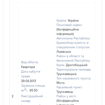
Країна:
Україна
Поштовий індекс:
[Конфіденційна
інформація]
Автономна Республіка
Крим/область/місто зі
спеціальним статусом:
Львівська
Район в області та
Автономній Республіці
Вид об'єкта:
Крим:
Дрогобицький
Квартира
Територіальна громада:
Дата набуття
Трускавецька
права:
Тип населеного пункту:
29.04.2013
Місто
Загальна площа
Населений пункт:
2
(м
):
65.30
Трускавець
[Не
2
Реєстраційний
Район у місті:
заст
[Конфіденційна
номер