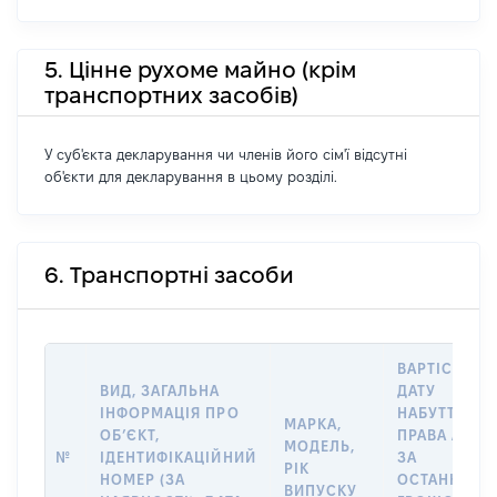
5. Цінне рухоме майно (крім
транспортних засобів)
У суб'єкта декларування чи членів його сім'ї відсутні
об'єкти для декларування в цьому розділі.
6. Транспортні засоби
ВАРТІСТЬ Н
ВИД, ЗАГАЛЬНА
ДАТУ
ІНФОРМАЦІЯ ПРО
НАБУТТЯ
МАРКА,
ОБʼЄКТ,
ПРАВА АБО
МОДЕЛЬ,
№
ІДЕНТИФІКАЦІЙНИЙ
ЗА
РІК
НОМЕР (ЗА
ОСТАННЬО
ВИПУСКУ