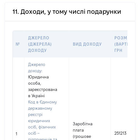
11. Доходи, у тому числі подарунки
ДЖЕРЕЛО
РОЗМІР
№
(ДЖЕРЕЛА)
ВИД ДОХОДУ
(ВАРТІСТЬ),
ДОХОДУ
ГРН
Джерело
доходу:
Юридична
особа,
зареєстрована
в Україні
Код в Єдиному
державному
реєстрі
юридичних
Заробітна
осіб, фізичних
плата
осіб –
251213
1
(грошове
підприємців та