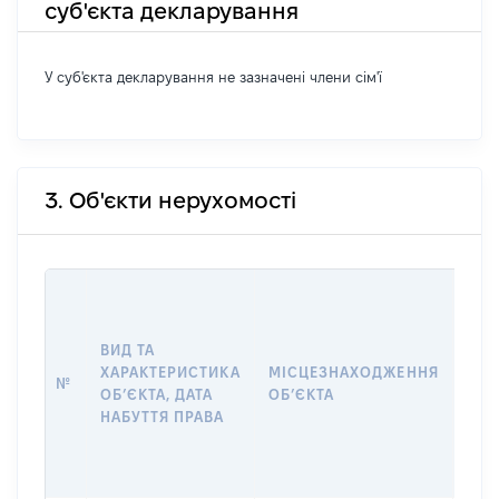
суб'єкта декларування
У суб'єкта декларування не зазначені члени сім'ї
3. Об'єкти нерухомості
ВАР
ДАТ
НАБ
ВИД ТА
ПРА
ХАРАКТЕРИСТИКА
МІСЦЕЗНАХОДЖЕННЯ
№
ЗА
ОБʼЄКТА, ДАТА
ОБʼЄКТА
ОС
НАБУТТЯ ПРАВА
ГР
ОЦІ
ГРН