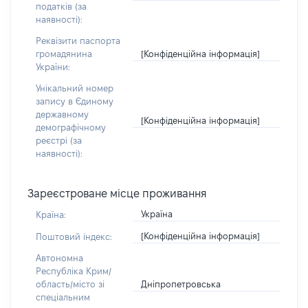
податків (за
наявності):
Реквізити паспорта
[Конфіденційна інформація]
громадянина
України:
Унікальний номер
запису в Єдиному
державному
[Конфіденційна інформація]
демографічному
реєстрі (за
наявності):
Зареєстроване місце проживання
Україна
Країна:
[Конфіденційна інформація]
Поштовий індекс:
Автономна
Республіка Крим/
Дніпропетровська
область/місто зі
спеціальним