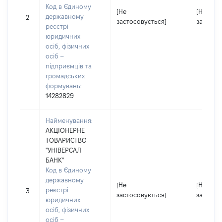
Код в Єдиному
[Не
[Не
державному
2
застосовується]
застосо
реєстрі
юридичних
осіб, фізичних
осіб –
підприємців та
громадських
формувань:
14282829
Найменування:
АКЦІОНЕРНЕ
ТОВАРИСТВО
"УНІВЕРСАЛ
БАНК"
Код в Єдиному
державному
[Не
[Не
реєстрі
3
застосовується]
застосо
юридичних
осіб, фізичних
осіб –