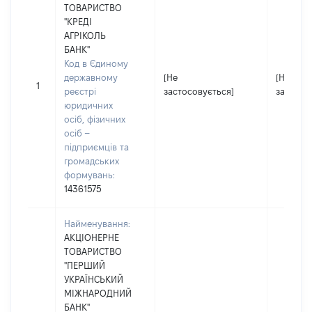
ТОВАРИСТВО
"КРЕДІ
АГРІКОЛЬ
БАНК"
Код в Єдиному
державному
[Не
[Не
1
реєстрі
застосовується]
застосо
юридичних
осіб, фізичних
осіб –
підприємців та
громадських
формувань:
14361575
Найменування:
АКЦІОНЕРНЕ
ТОВАРИСТВО
"ПЕРШИЙ
УКРАЇНСЬКИЙ
МІЖНАРОДНИЙ
БАНК"