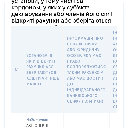
установи, у тому числі за
кордоном, у яких у суб'єкта
декларування або членів його сім'ї
відкриті рахунки або зберігаються
кошти, інше майно
ІНФОР
ІНФОРМАЦІЯ ПРО
ІНШУ 
ІНШУ ФІЗИЧНУ
АБО Ю
АБО ЮРИДИЧНУ
ОСОБУ,
УСТАНОВА, В
ОСОБУ, ЯКА МАЄ
ВІДКР
ЯКІЙ ВІДКРИТІ
ПРАВО
РАХУНО
РАХУНКИ АБО
РОЗПОРЯДЖАТИСЯ
СУБ’ЄК
№
ЗБЕРІГАЮТЬСЯ
ТАКИМ РАХУНКОМ
ДЕКЛА
КОШТИ ЧИ ІНШЕ
АБО МАЄ ДОСТУП
АБО ЧЛ
МАЙНО
ДО
СІМ’Ї 
ІНДИВІДУАЛЬНОГО
ДОГОВ
БАНКІВСЬКОГО
ІНДИВ
СЕЙФУ (КОМІРКИ)
БАНКІ
СЕЙФУ 
Найменування:
АКЦІОНЕРНЕ