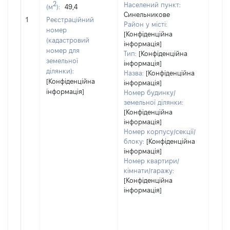
варт
2
Населений пункт:
(м
):
49,4
обʼє
Синельникове
1
Реєстраційний
варт
Район у місті:
номер
дату
[Конфіденційна
(кадастровий
інформація]
набу
номер для
Тип:
[Конфіденційна
пра
земельної
інформація]
ділянки):
Назва:
[Конфіденційна
[Конфіденційна
інформація]
інформація]
Номер будинку/
земельної ділянки:
[Конфіденційна
інформація]
Номер корпусу/секції/
блоку:
[Конфіденційна
інформація]
Номер квартири/
кімнати/гаражу:
[Конфіденційна
інформація]