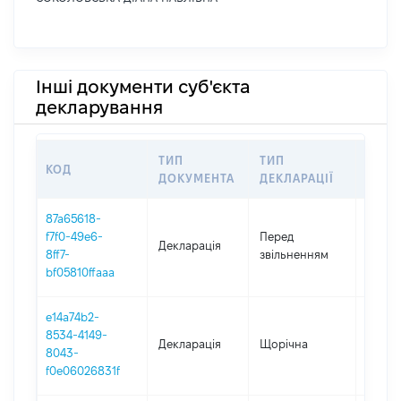
Інші документи суб'єкта
декларування
ТИП
ТИП
КОД
ПЕРІ
ДОКУМЕНТА
ДЕКЛАРАЦІЇ
87a65618-
01.01.
f7f0-49e6-
Перед
Декларація
-
8ff7-
звільненням
30.04
bf05810ffaaa
e14a74b2-
8534-4149-
Декларація
Щорічна
2025
8043-
f0e06026831f