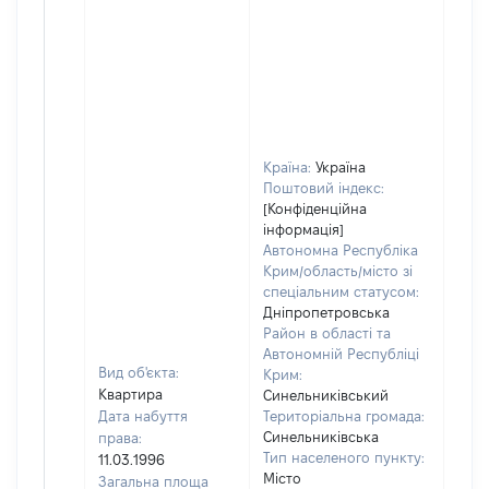
Країна:
Україна
Поштовий індекс:
[Конфіденційна
інформація]
Автономна Республіка
Крим/область/місто зі
спеціальним статусом:
Дніпропетровська
Район в області та
Автономній Республіці
Вид об'єкта:
Крим:
Квартира
Синельниківський
Дата набуття
Територіальна громада:
Синельниківська
права:
864
Тип населеного пункту:
11.03.1996
Тип
Місто
Загальна площа