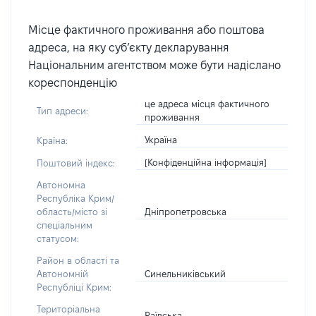
Місце фактичного проживання або поштова
адреса, на яку суб’єкту декларування
Національним агентством може бути надіслано
кореспонденцію
це адреса місця фактичного
Тип адреси:
проживання
Україна
Країна:
[Конфіденційна інформація]
Поштовий індекс:
Автономна
Республіка Крим/
Дніпропетровська
область/місто зі
спеціальним
статусом:
Район в області та
Синельниківський
Автономній
Республіці Крим:
Територіальна
Раївська