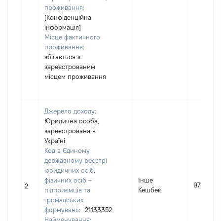
проживання:
[Конфіденційна
інформація]
Місце фактичного
проживання:
збігається з
зареєстрованим
місцем проживання
Джерело доходу:
Юридична особа,
зареєстрована в
Україні
Код в Єдиному
державному реєстрі
юридичних осіб,
фізичних осіб –
Інше
971
2
підприємців та
Кешбек
громадських
формувань:
21133352
Найменування: