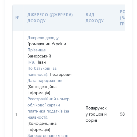
РОЗМІР
ДЖЕРЕЛО (ДЖЕРЕЛА)
ВИД
№
(ВАРТІС
ДОХОДУ
ДОХОДУ
ГРН
Джерело доходу:
Громадянин України
Прізвище:
Заморський
Ім'я:
Іван
По батькові (за
наявності):
Нестерович
Дата народження:
[Конфіденційна
інформація]
Реєстраційний номер
облікової картки
Подарунок
платника податків (за
у грошовій
98000
1
наявності):
формі
[Конфіденційна
інформація]
Зареєстроване місце