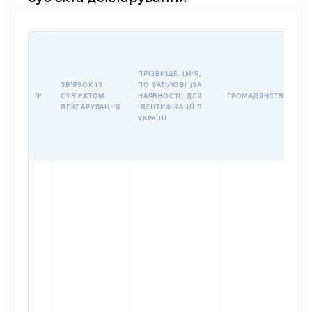
П
І
Б
ПРІЗВИЩЕ, ІМʼЯ,
І
ЗВʼЯЗОК ІЗ
ПО БАТЬКОВІ (ЗА
№
СУБʼЄКТОМ
НАЯВНОСТІ) ДЛЯ
ГРОМАДЯНСТВО
У
ДЕКЛАРУВАННЯ
ІДЕНТИФІКАЦІЇ В
Д
УКРАЇНІ