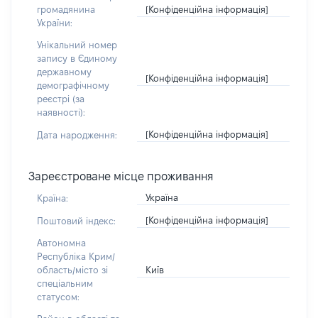
[Конфіденційна інформація]
громадянина
України:
Унікальний номер
запису в Єдиному
державному
[Конфіденційна інформація]
демографічному
реєстрі (за
наявності):
[Конфіденційна інформація]
Дата народження:
Зареєстроване місце проживання
Україна
Країна:
[Конфіденційна інформація]
Поштовий індекс:
Автономна
Республіка Крим/
Київ
область/місто зі
спеціальним
статусом: