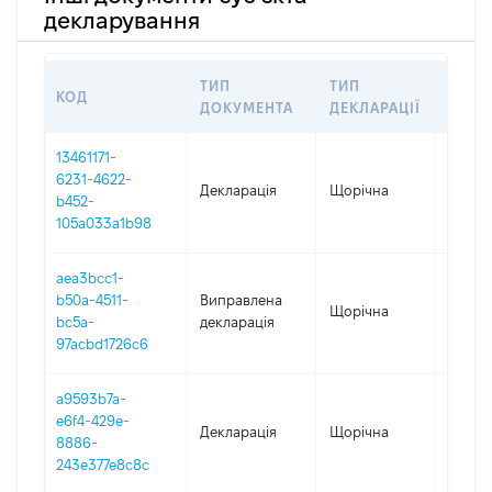
декларування
ТИП
ТИП
КОД
ПЕРІ
ДОКУМЕНТА
ДЕКЛАРАЦІЇ
13461171-
6231-4622-
Декларація
Щорічна
2025
b452-
105a033a1b98
aea3bcc1-
b50a-4511-
Виправлена
Щорічна
2024
bc5a-
декларація
97acbd1726c6
a9593b7a-
e6f4-429e-
Декларація
Щорічна
2024
8886-
243e377e8c8c