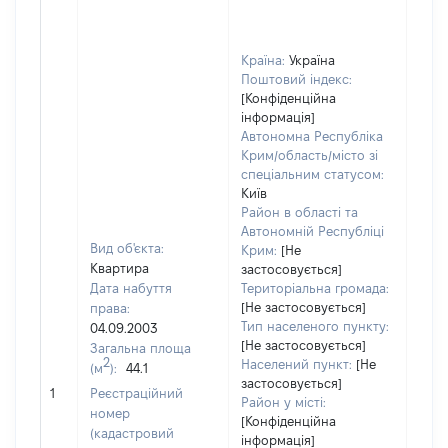
Країна:
Україна
Поштовий індекс:
[Конфіденційна
інформація]
Автономна Республіка
Крим/область/місто зі
спеціальним статусом:
Київ
Район в області та
Автономній Республіці
Вид об'єкта:
Крим:
[Не
Квартира
застосовується]
Дата набуття
Територіальна громада:
[Не застосовується]
права:
685
Тип населеного пункту:
04.09.2003
Тип
[Не застосовується]
Загальна площа
варт
2
Населений пункт:
[Не
(м
):
44.1
обʼє
застосовується]
1
Реєстраційний
варт
Район у місті:
номер
дату
[Конфіденційна
(кадастровий
інформація]
набу