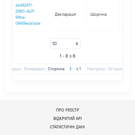
ab442471-
2980-4a7f-
Декларація
Щорічна
2018
94ba-
04f49eda1ade
1 - 8 з 8
Перша
Попередня
Сторінка
з
1
Наступна
Остання
ПРО РЕЄСТР
ВІДКРИТИЙ АРІ
СТАТИСТИЧНІ ДАНІ