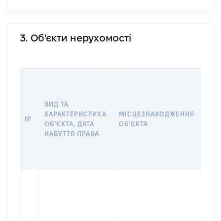
3. Об'єкти нерухомості
ВАР
ДАТ
НАБ
ВИД ТА
ПРА
ХАРАКТЕРИСТИКА
МІСЦЕЗНАХОДЖЕННЯ
№
ЗА
ОБʼЄКТА, ДАТА
ОБʼЄКТА
ОС
НАБУТТЯ ПРАВА
ГР
ОЦІ
ГРН