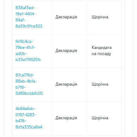
838af3ed-
18e1-4404-
Декларація
Щорічна
2023
84af-
8a39c91ce322
fe14c4ca-
79be-41cf-
Кандидата
Декларація
2022
ad0b-
на посаду
b33e1795257c
87ca776d-
88eb-4b1a-
Декларація
Щорічна
2022
b716-
5d89bcbbfc05
4b84e6dc-
0197-4283-
Декларація
Щорічна
2021
b478-
8d1a335ca6e4