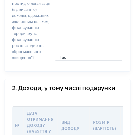
протидію легалізації
(відмиванню)
доходів, одержаних
злочинним шляхом,
фінансуванню
тероризму та
фінансуванню
розповсюдження
зброї масового
Так
знищення”?
2. Доходи, у тому числі подарунки
ДАТА
ОТРИМАННЯ
ВИД
РОЗМІР
ІНФ
№
ДОХОДУ
ДОХОДУ
(ВАРТІСТЬ)
ПРО
(НАБУТТЯ У