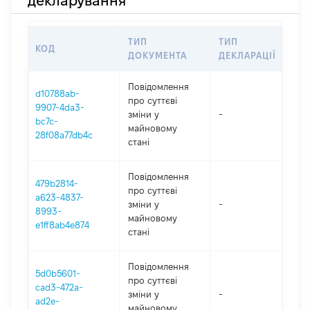
декларування
ТИП
ТИП
КОД
ПЕ
ДОКУМЕНТА
ДЕКЛАРАЦІЇ
Повідомлення
d10788ab-
про суттєві
9907-4da3-
зміни y
-
202
bc7c-
майновому
28f08a77db4c
стані
Повідомлення
479b2814-
про суттєві
a623-4837-
зміни y
-
202
8993-
майновому
e1ff8ab4e874
стані
Повідомлення
5d0b5601-
про суттєві
cad3-472a-
зміни y
-
202
ad2e-
майновому