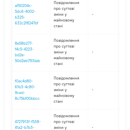
Повідомлення
af50204c-
про суттєві
5dc6-4002-
зміни y
-
202
b325-
майновому
632c2f8247bf
стані
Повідомлення
8e58b277-
про суттєві
f4c5-4223-
зміни y
-
202
bd2e-
майновому
50d2eb797dab
стані
Повідомлення
f0ac4d80-
про суттєві
61b3-4c80-
зміни y
-
202
9ced-
майновому
8c75bf00bbcc
стані
Повідомлення
4727913f-f538-
про суттєві
41a2-b7b3-
зміни y
-
202