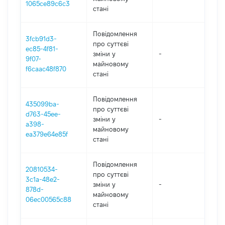
1065ce89c6c3
стані
Повідомлення
3fcb91d3-
про суттєві
ec85-4f81-
зміни y
-
202
9f07-
майновому
f6caac48f870
стані
Повідомлення
435099ba-
про суттєві
d763-45ee-
зміни y
-
202
a398-
майновому
ea379e64e85f
стані
Повідомлення
20810534-
про суттєві
3c1a-48e2-
зміни y
-
202
878d-
майновому
06ec00565c88
стані