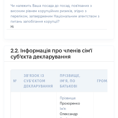
Чи належить Ваша посада до посад, пов'язаних з
високим рівнем корупційних ризиків, згідно з
переліком, затвердженим Національним агентством з
питань запобігання корупції?
Ні
2.2. Інформація про членів сім'ї
суб'єкта декларування
ЗВ'ЯЗОК ІЗ
ПРІЗВИЩЕ,
№
СУБ'ЄКТОМ
ІМ'Я, ПО
ГРОМАДЯН
ДЕКЛАРУВАННЯ
БАТЬКОВІ
Прізвище:
Прохоренко
Ім'я:
Олександр