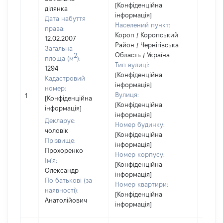
[Конфіденційна
ділянка
інформація]
Дата набуття
Населений пункт:
права:
Короп / Коропський
12.02.2007
Район / Чернігівська
Загальна
Область / Україна
2
площа (м
):
Тип вулиці:
1294
[Конфіденційна
Кадастровий
інформація]
номер:
[Не
Вулиця:
1
[Конфіденційна
відом
[Конфіденційна
інформація]
інформація]
Декларує:
Номер будинку:
чоловік
[Конфіденційна
Прізвище:
інформація]
Прохоренко
Номер корпусу:
Ім'я:
[Конфіденційна
Олександр
інформація]
По батькові (за
Номер квартири:
наявності):
[Конфіденційна
Анатолійович
інформація]