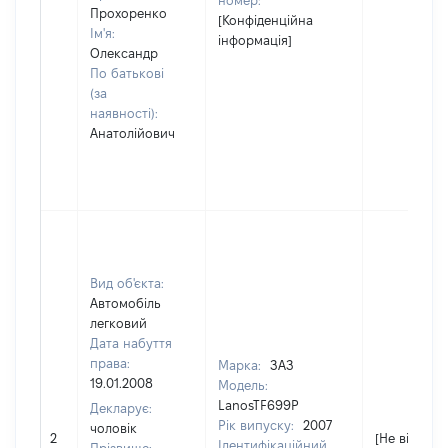
номер:
Прохоренко
[Конфіденційна
Ім'я:
інформація]
Олександр
По батькові
(за
наявності):
Анатолійович
Вид об'єкта:
Автомобіль
легковий
Дата набуття
права:
Марка:
ЗАЗ
19.01.2008
Модель:
LanosTF699P
Декларує:
Рік випуску:
2007
чоловік
2
[Не відомо]
Ідентифікаційний