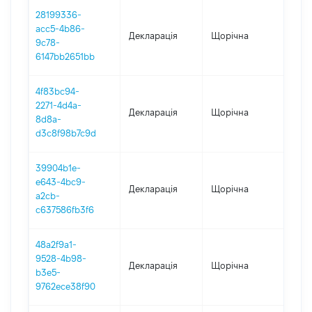
28199336-
acc5-4b86-
Декларація
Щорічна
202
9c78-
6147bb2651bb
4f83bc94-
2271-4d4a-
Декларація
Щорічна
202
8d8a-
d3c8f98b7c9d
39904b1e-
e643-4bc9-
Декларація
Щорічна
202
a2cb-
c637586fb3f6
48a2f9a1-
9528-4b98-
Декларація
Щорічна
202
b3e5-
9762ece38f90