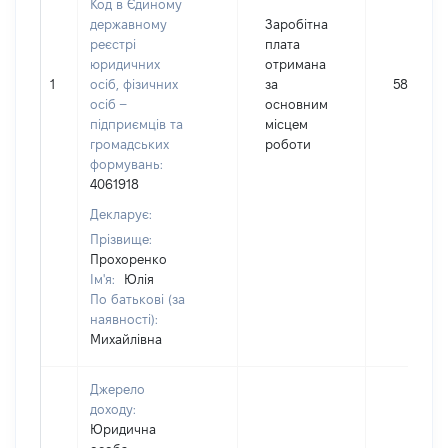
Код в Єдиному
державному
Заробітна
реєстрі
плата
юридичних
отримана
1
осіб, фізичних
за
58161
осіб –
основним
підприємців та
місцем
громадських
роботи
формувань:
4061918
Декларує:
Прізвище:
Прохоренко
Ім'я:
Юлія
По батькові (за
наявності):
Михайлівна
Джерело
доходу:
Юридична