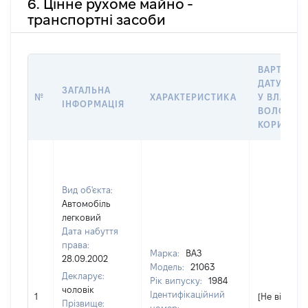
6. Цінне рухоме майно -
транспортні засоби
ВАРТІСТЬ
ДАТУ НАБ
ЗАГАЛЬНА
№
ХАРАКТЕРИСТИКА
У ВЛАСНІ
ІНФОРМАЦІЯ
ВОЛОДІНН
КОРИСТУ
Вид об'єкта:
Автомобіль
легковий
Дата набуття
права:
Марка:
ВАЗ
28.09.2002
Модель:
21063
Декларує:
Рік випуску:
1984
чоловік
Ідентифікаційний
1
[Не відомо]
Прізвище: