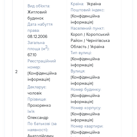
Країна:
Україна
Вид об'єкта:
Поштовий індекс:
Житловий
[Конфіденційна
будинок
інформація]
Дата набуття
Населений пункт:
права:
Короп / Коропський
08.12.2006
Район / Чернігівська
Загальна
Область / Україна
2
площа (м
):
Тип вулиці:
67.10
[Конфіденційна
Реєстраційний
інформація]
номер:
Вулиця:
2
10000
[Конфіденційна
[Конфіденційна
інформація]
інформація]
Декларує:
Номер будинку:
чоловік
[Конфіденційна
Прізвище:
інформація]
Прохоренко
Номер корпусу:
Ім'я:
[Конфіденційна
Олександр
інформація]
По батькові (за
Номер квартири:
наявності):
[Конфіденційна
Анатолійович