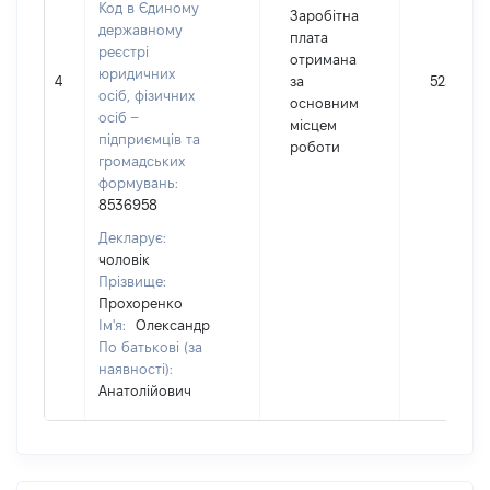
Код в Єдиному
Заробітна
державному
плата
реєстрі
отримана
юридичних
4
за
52343
осіб, фізичних
основним
осіб –
місцем
підприємців та
роботи
громадських
формувань:
8536958
Декларує:
чоловік
Прізвище:
Прохоренко
Ім'я:
Олександр
По батькові (за
наявності):
Анатолійович