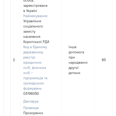
особа,
зареєстрована
в Україні
Найменування:
Управління
соціального
захисту
населення
Коропської РДА
Код в Єдиному
Інше
державному
допомога
реєстрі
при
2
8597
юридичних
народженні
осіб, фізичних
другої
осіб –
дитини
підприємців та
громадських
формувань:
03196050
Декларує:
Прізвище:
Прохоренко