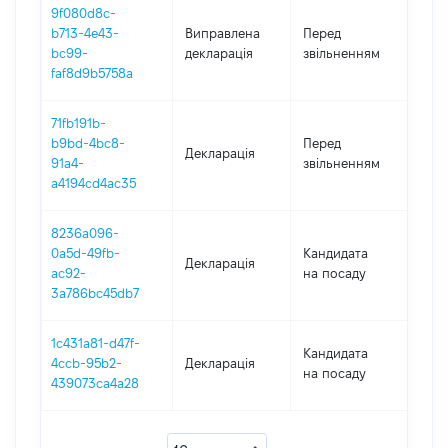
9f080d8c-
01.0
b713-4e43-
Виправлена
Перед
-
bc99-
декларація
звільненням
11.0
faf8d9b5758a
71fb191b-
01.0
b9bd-4bc8-
Перед
Декларація
-
91a4-
звільненням
11.0
a4194cd4ac35
8236a096-
0a5d-49fb-
Кандидата
Декларація
202
ac92-
на посаду
3a786bc45db7
1c431a81-d47f-
Кандидата
4ccb-95b2-
Декларація
201
на посаду
439073ca4a28