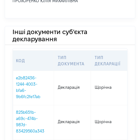
ПРОХОРЕНКО ЮЛІЯ МИХАЙЛІВНА
Інші документи суб'єкта
декларування
ТИП
ТИП
КОД
ПЕ
ДОКУМЕНТА
ДЕКЛАРАЦІЇ
e2b82436-
1244-4003-
Декларація
Щорічна
202
bfa6-
9b6fc2fe17ab
825b651b-
a69c-474b-
Декларація
Щорічна
202
987d-
83429560a343