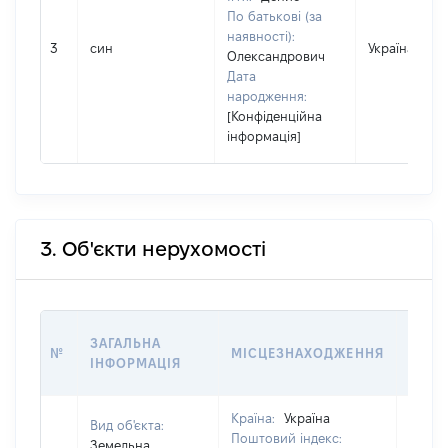
По батькові (за
наявності):
3
син
Україна
Олександрович
Дата
народження:
[Конфіденційна
інформація]
3. Об'єкти нерухомості
ВАРТ
ЗАГАЛЬНА
№
МІСЦЕЗНАХОДЖЕННЯ
НА Д
ІНФОРМАЦІЯ
НАБУ
Країна:
Україна
Вид об'єкта:
Поштовий індекс:
Земельна