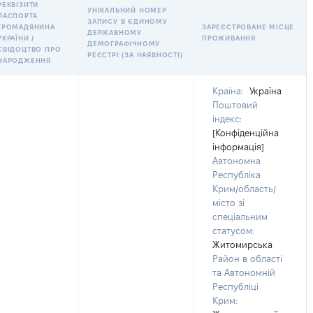
РЕКВІЗИТИ
УНІКАЛЬНИЙ НОМЕР
ПАСПОРТА
ЗАПИСУ В ЄДИНОМУ
ГРОМАДЯНИНА
ЗАРЕЄСТРОВАНЕ МІСЦЕ
ДЕРЖАВНОМУ
УКРАЇНИ /
ПРОЖИВАННЯ
ДЕМОГРАФІЧНОМУ
СВІДОЦТВО ПРО
РЕЄСТРІ (ЗА НАЯВНОСТІ)
НАРОДЖЕННЯ
Країна:
Україна
Поштовий
індекс:
[Конфіденційна
інформація]
Автономна
Республіка
Крим/область/
місто зі
спеціальним
статусом:
Житомирська
Район в області
та Автономній
Республіці
Крим: