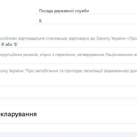
Посада державної служби
Б
 особливо відповідальне становище, відповідно до Закону України «Про
' або 'Б'
орупційних ризиків, згідно з переліком, затвердженим Національним аг
акону України “Про запобігання та протидію легалізації (відмиванню) 
декларування