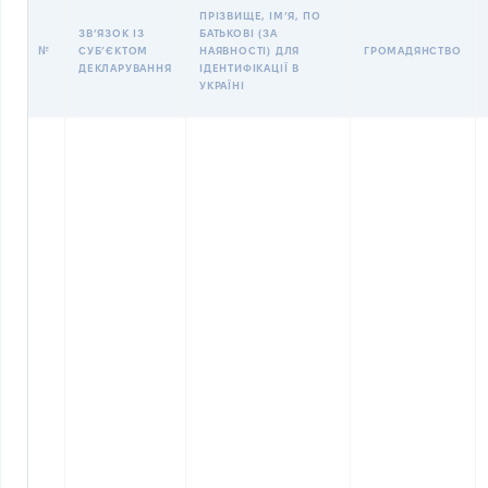
ПРІЗВИЩЕ, ІМʼЯ, ПО
ЗВʼЯЗОК ІЗ
БАТЬКОВІ (ЗА
№
СУБʼЄКТОМ
НАЯВНОСТІ) ДЛЯ
ГРОМАДЯНСТВО
ДЕКЛАРУВАННЯ
ІДЕНТИФІКАЦІЇ В
УКРАЇНІ