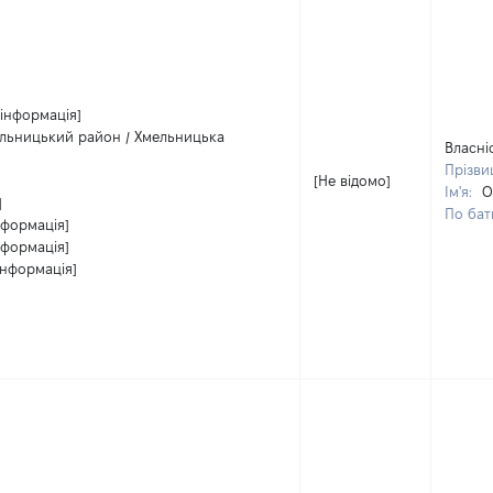
 інформація]
ельницький район / Хмельницька
Власні
Прізви
[Не відомо]
Ім'я:
О
]
По бат
нформація]
нформація]
інформація]