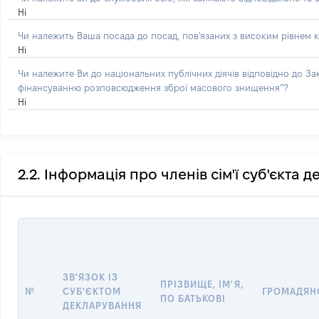
Ні
Чи належить Ваша посада до посад, пов'язаних з високим рівнем к
Ні
Чи належите Ви до національних публічних діячів відповідно до З
фінансуванню розповсюдження зброї масового знищення”?
Ні
2.2. Інформація про членів сім'ї суб'єкта 
ЗВ'ЯЗОК ІЗ
ПРІЗВИЩЕ, ІМ'Я,
№
СУБ'ЄКТОМ
ГРОМАДЯН
ПО БАТЬКОВІ
ДЕКЛАРУВАННЯ