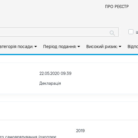
Й
ПРО РЕЄСТР
ш
атегорія посади:
Період подання:
Високий ризик:
Відп
22.05.2020 09:39
Декларація
2019
ого самоврядування (охоплює