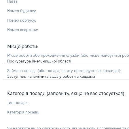
Назва:
Номер будинку:
Номер корпусу:
Номер квартири:
Місце роботи:
Місце роботи або проходження служби
(або місце майбутньої ро
Прокуратура Хмельницької області
Займана посада
(або посада, на яку претендуєте як кандидат)
:
Заступник начальника відділу роботи з кадрами
Категорія посади (заповніть, якщо це вас стосується):
Тип посади:
Категорія посади:
Чи належите ви до службових осіб, які займають відповідальне та 