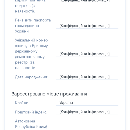
картки платника
податків (за
наявності):
Реквізити паспорта
[Конфіденційна інформація]
громадянина
України:
Унікальний номер
запису в Єдиному
державному
[Конфіденційна інформація]
демографічному
реєстрі (за
наявності):
[Конфіденційна інформація]
Дата народження:
Зареєстроване місце проживання
Україна
Країна:
[Конфіденційна інформація]
Поштовий індекс:
Автономна
Республіка Крим/