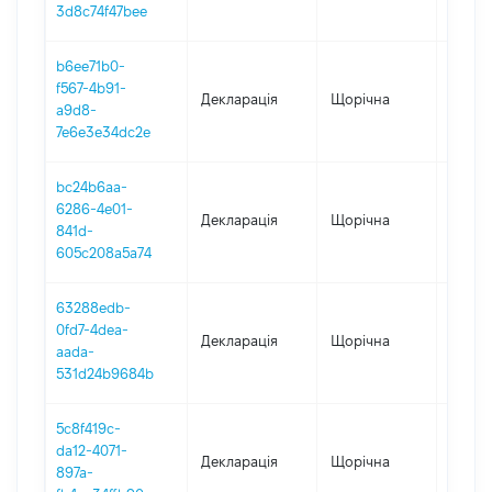
3d8c74f47bee
b6ee71b0-
f567-4b91-
Декларація
Щорічна
2021
a9d8-
7e6e3e34dc2e
bc24b6aa-
6286-4e01-
Декларація
Щорічна
2020
841d-
605c208a5a74
63288edb-
0fd7-4dea-
Декларація
Щорічна
2019
aada-
531d24b9684b
5c8f419c-
da12-4071-
Декларація
Щорічна
2018
897a-