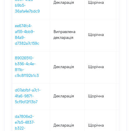
Декларація
Щорічна
2025
b9b5-
36afa4e7bdc9
ee674fc4-
af55-4bb9-
Виправлена
Щорічна
2024
84a9-
декларація
d7382a7c159c
89026510-
b356-4c4e-
Декларація
Щорічна
2024
811b-
c9c8f192b1c3
d07abfbf-a7c1-
4fa6-9871-
Декларація
Щорічна
2023
5cf9d12f13b7
da7806e2-
e7b5-4837-
Декларація
Щорічна
2022
b322-