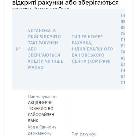
відкриті рахунки або зберігаються
кошти, інше майно
ІНФОР
ФІЗИЧН
ЮРИДИ
УСТАНОВА, В
ОСОБУ,
ЯКІЙ ВІДКРИТО
ТИП ТА НОМЕР
ПРАВО
ТАКІ РАХУНКИ
РАХУНКА,
РОЗПО
№
АБО
ІНДИВІДУАЛЬНОГО
ТАКИМ
ЗБЕРІГАЮТЬСЯ
БАНКІВСЬКОГО
АБО М
КОШТИ ЧИ ІНШЕ
СЕЙФУ (КОМІРКИ)
ДО
МАЙНО
ІНДИВ
БАНКІ
СЕЙФУ 
Найменування:
АКЦІОНЕРНЕ
ТОВАРИСТВО
РАЙФФАЙЗЕН
БАНК
Код в Єдиному
державному
Тип рахунку: