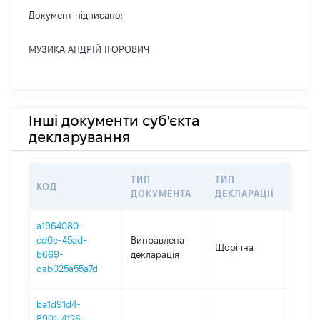
Документ підписано:
МУЗИКА АНДРІЙ ІГОРОВИЧ
Інші документи суб'єкта
декларування
ТИП
ТИП
КОД
ПЕРІ
ДОКУМЕНТА
ДЕКЛАРАЦІЇ
a1964080-
cd0e-45ad-
Виправлена
Щорічна
2025
b669-
декларація
dab025a55a7d
ba1d91d4-
8901-4126-