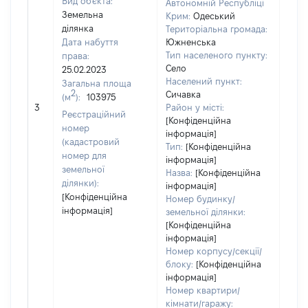
Вид об'єкта:
Автономній Республіці
Земельна
Крим:
Одеський
ділянка
Територіальна громада:
Дата набуття
Южненська
Тип населеного пункту:
права:
Село
25.02.2023
Населений пункт:
Загальна площа
2
Сичавка
(м
):
103975
[Не
3
Район у місті:
заст
Реєстраційний
[Конфіденційна
номер
інформація]
(кадастровий
Тип:
[Конфіденційна
номер для
інформація]
земельної
Назва:
[Конфіденційна
ділянки):
інформація]
[Конфіденційна
Номер будинку/
інформація]
земельної ділянки:
[Конфіденційна
інформація]
Номер корпусу/секції/
блоку:
[Конфіденційна
інформація]
Номер квартири/
кімнати/гаражу: