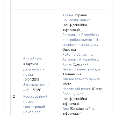
Країна:
Україна
Поштовий індекс:
[Конфіденційна
інформація]
Автономна Республіка
Крим/область/місто зі
спеціальним статусом:
Одеська
Район в області та
Вид об'єкта:
Автономній Республіці
Квартира
Крим:
Одеський
Дата набуття
Територіальна громада:
Южненська
права:
Тип населеного пункту:
10.04.2018
Місто
Загальна площа
1498
2
Населений пункт:
Южне
(м
):
50,56
Тип 
Район у місті:
обʼє
2
Реєстраційний
[Конфіденційна
варт
номер
інформація]
набу
(кадастровий
Тип:
[Конфіденційна
номер для
інформація]