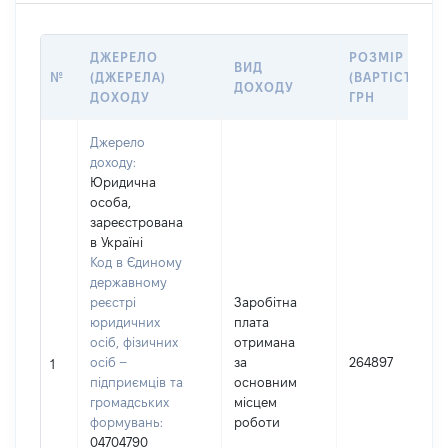
ДЖЕРЕЛО
РОЗМІР
ВИД
№
(ДЖЕРЕЛА)
(ВАРТІСТЬ),
ДОХОДУ
ДОХОДУ
ГРН
Джерело
доходу:
Юридична
особа,
зареєстрована
в Україні
Код в Єдиному
державному
реєстрі
Заробітна
юридичних
плата
осіб, фізичних
отримана
осіб –
за
264897
1
підприємців та
основним
громадських
місцем
формувань:
роботи
04704790