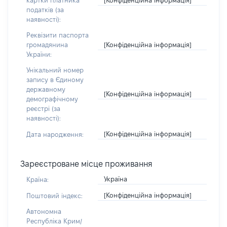
картки платника
податків (за
наявності):
Реквізити паспорта
[Конфіденційна інформація]
громадянина
України:
Унікальний номер
запису в Єдиному
державному
[Конфіденційна інформація]
демографічному
реєстрі (за
наявності):
[Конфіденційна інформація]
Дата народження:
Зареєстроване місце проживання
Україна
Країна:
[Конфіденційна інформація]
Поштовий індекс:
Автономна
Республіка Крим/