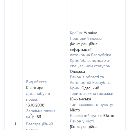
Країна:
Україна
Поштовий індекс:
[Конфіденційна
інформація]
Автономна Республіка
Крим/область/місто зі
спеціальним статусом:
Одеська
Район в області та
Вид об'єкта:
Автономній Республіці
Квартира
Крим:
Одеський
Дата набуття
Територіальна громада:
Южненська
права:
Тип населеного пункту:
16.10.2008
Місто
Загальна площа
1245
2
Населений пункт:
Южне
(м
):
63
Тип 
Район у місті:
обʼє
1
Реєстраційний
[Конфіденційна
варт
номер