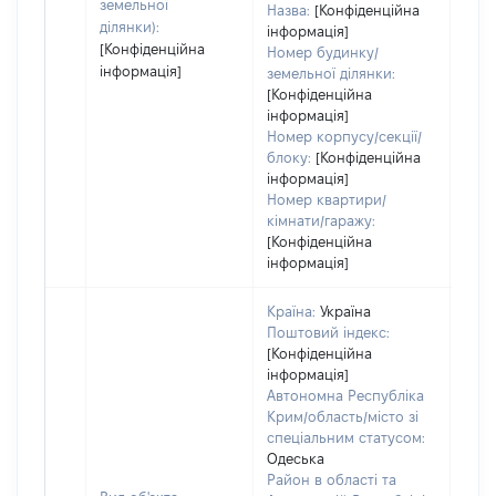
земельної
Назва:
[Конфіденційна
ділянки):
інформація]
[Конфіденційна
Номер будинку/
інформація]
земельної ділянки:
[Конфіденційна
інформація]
Номер корпусу/секції/
блоку:
[Конфіденційна
інформація]
Номер квартири/
кімнати/гаражу:
[Конфіденційна
інформація]
Країна:
Україна
Поштовий індекс:
[Конфіденційна
інформація]
Автономна Республіка
Крим/область/місто зі
спеціальним статусом:
Одеська
Район в області та