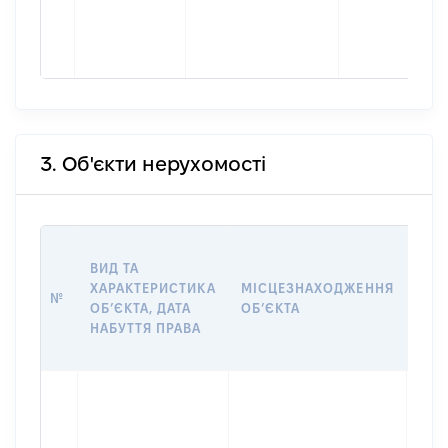
3. Об'єкти нерухомості
ВАР
ВИД ТА
ДАТ
ХАРАКТЕРИСТИКА
МІСЦЕЗНАХОДЖЕННЯ
ПРА
№
ОБʼЄКТА, ДАТА
ОБʼЄКТА
ОС
НАБУТТЯ ПРАВА
ГР
ОЦІ