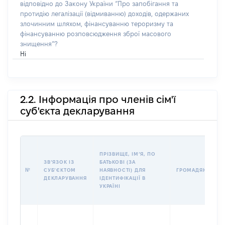
відповідно до Закону України “Про запобігання та
протидію легалізації (відмиванню) доходів, одержаних
злочинним шляхом, фінансуванню тероризму та
фінансуванню розповсюдження зброї масового
знищення”?
Ні
2.2. Інформація про членів сім'ї
суб'єкта декларування
ПРІЗВИЩЕ, ІМʼЯ, ПО
ЗВʼЯЗОК ІЗ
БАТЬКОВІ (ЗА
№
СУБʼЄКТОМ
НАЯВНОСТІ) ДЛЯ
ГРОМАДЯНСТВО
ДЕКЛАРУВАННЯ
ІДЕНТИФІКАЦІЇ В
УКРАЇНІ