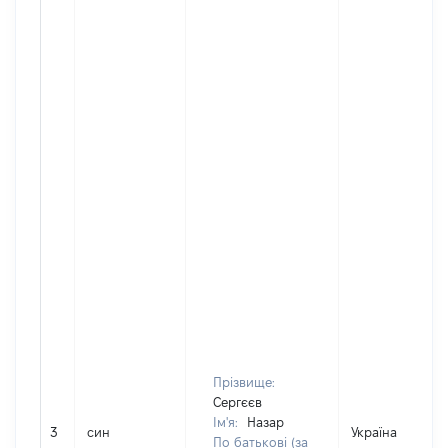
Прізвище:
Сергєєв
Ім'я:
Назар
3
син
Україна
По батькові (за