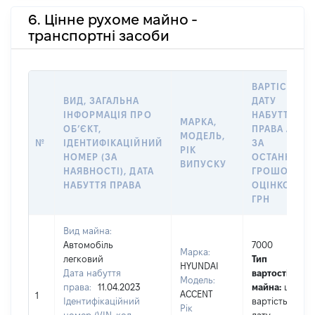
6. Цінне рухоме майно -
транспортні засоби
ВАРТІСТЬ Н
ВИД, ЗАГАЛЬНА
ДАТУ
ІНФОРМАЦІЯ ПРО
НАБУТТЯ
МАРКА,
ОБʼЄКТ,
ПРАВА АБО
МОДЕЛЬ,
№
ІДЕНТИФІКАЦІЙНИЙ
ЗА
РІК
НОМЕР (ЗА
ОСТАННЬО
ВИПУСКУ
НАЯВНОСТІ), ДАТА
ГРОШОВОЮ
НАБУТТЯ ПРАВА
ОЦІНКОЮ,
ГРН
Вид майна:
Автомобіль
7000
Марка:
легковий
Тип
HYUNDAI
Дата набуття
вартості
Модель:
права:
11.04.2023
майна:
це
ACCENT
1
Ідентифікаційний
вартість на
Рік