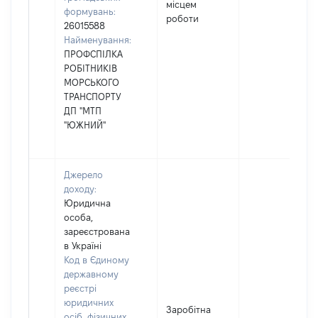
місцем
формувань:
роботи
26015588
Найменування:
ПРОФСПІЛКА
РОБІТНИКІВ
МОРСЬКОГО
ТРАНСПОРТУ
ДП "МТП
"ЮЖНИЙ"
Джерело
доходу:
Юридична
особа,
зареєстрована
в Україні
Код в Єдиному
державному
реєстрі
юридичних
Заробітна
осіб, фізичних