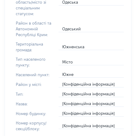
Одеська
область/місто зі
спеціальним
статусом:
Район в області та
Одеський
Автономній
Республіці Крим:
Територіальна
Южненська
громада:
Тип населеного
Місто
пункту:
Южне
Населений пункт:
[Конфіденційна інформація]
Район у місті:
[Конфіденційна інформація]
Тип:
[Конфіденційна інформація]
Назва:
[Конфіденційна інформація]
Номер будинку:
Номер корпусу/
[Конфіденційна інформація]
секції/блоку: