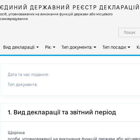
ЄДИНИЙ ДЕРЖАВНИЙ РЕЄСТР ДЕКЛАРАЦІ
осіб, уповноважених на виконання функцій держави або місцевого
самоврядування
Вид декларації:
Рік:
Тип документа:
Тип посади:
К
Дата та час подання:
Тип документа:
1. Вид декларації та звітний період
Щорічна
особи, уповноваженої на виконання функцій держави або місцев