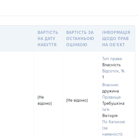
ВАРТІСТЬ
ВАРТІСТЬ ЗА
ІНФОРМАЦІЯ
НА ДАТУ
ОСТАННЬОЮ
ЩОДО ПРАВ
НАБУТТЯ
ОЦІНКОЮ
НА ОБ'ЄКТ
Тип права:
Власність
Відсоток, %:
1
Власник:
дружина
[Не
Прізвище:
[Не відомо]
відомо]
Требушкіна
Ім'я:
Вікторія
По батькові
(за
наявності):