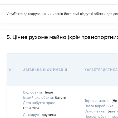
У суб'єкта декларування чи членів його сім'ї відсутні об'єкти для д
5. Цінне рухоме майно (крім транспортних
№
ЗАГАЛЬНА ІНФОРМАЦІЯ
ХАРАКТЕРИСТИКА
Вид об'єкта:
Інше
Інший вид об'єкта:
батути
Торгова марка:
[Не
Дата набуття права:
Назва виробника:
01.04.2014
Опис майна:
Батут
1
Декларує:
дружина
Період набуття пра