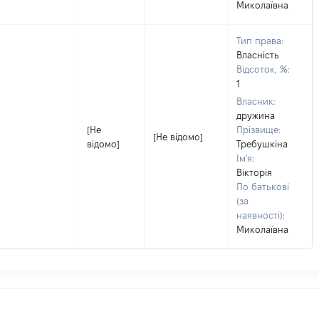
Миколаївна
Тип права:
Власність
Відсоток, %:
1
Власник:
дружина
[Не
Прізвище:
[Не відомо]
відомо]
Требушкіна
Ім'я:
Вікторія
По батькові
(за
наявності):
Миколаївна