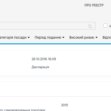
Й
ПРО РЕЄСТР
ш
атегорія посади:
Період подання:
Високий ризик:
Відп
26.10.2016 16:09
Декларація
2015
ого самоврядування (охоплює