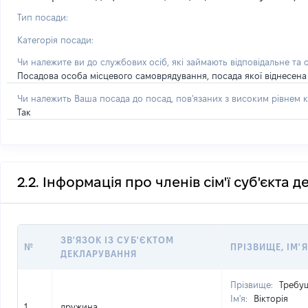
Тип посади:
Категорія посади:
Чи належите ви до службових осіб, які займають відповідальне та 
Посадова особа місцевого самоврядування, посада якої віднесена 
Чи належить Ваша посада до посад, пов'язаних з високим рівнем к
Так
2.2. Інформація про членів сім'ї суб'єкта 
ЗВ'ЯЗОК ІЗ СУБ'ЄКТОМ
№
ПРІЗВИЩЕ, ІМ'Я
ДЕКЛАРУВАННЯ
Прізвище:
Требу
Ім'я:
Вікторія
1
дружина