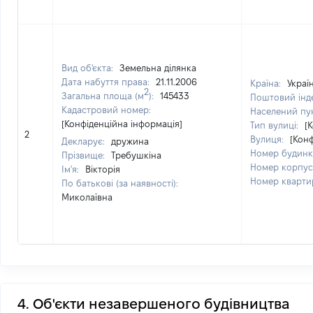
Вид об'єкта:
Земельна ділянка
Дата набуття права:
21.11.2006
Країна:
Украї
2
Загальна площа (м
):
145433
Поштовий інд
Кадастровий номер:
Населений пу
[Конфіденційна інформація]
Тип вулиці:
[
2
Вулиця:
[Кон
Декларує:
дружина
Номер будинк
Прізвище:
Требушкіна
Номер корпус
Ім'я:
Вікторія
Номер кварти
По батькові (за наявності):
Миколаївна
4. Об'єкти незавершеного будівництва