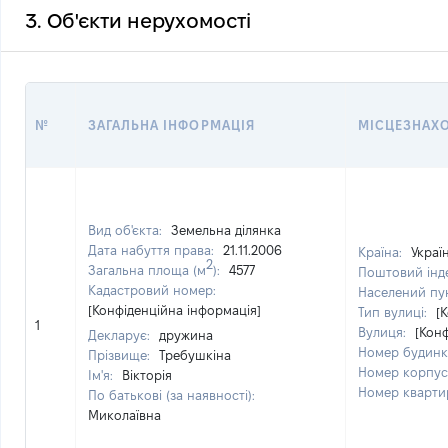
3. Об'єкти нерухомості
№
ЗАГАЛЬНА ІНФОРМАЦІЯ
МІСЦЕЗНАХ
Вид об'єкта:
Земельна ділянка
Дата набуття права:
21.11.2006
Країна:
Украї
2
Загальна площа (м
):
4577
Поштовий інд
Кадастровий номер:
Населений пу
[Конфіденційна інформація]
Тип вулиці:
[
1
Вулиця:
[Кон
Декларує:
дружина
Номер будинк
Прізвище:
Требушкіна
Номер корпус
Ім'я:
Вікторія
Номер кварти
По батькові (за наявності):
Миколаївна