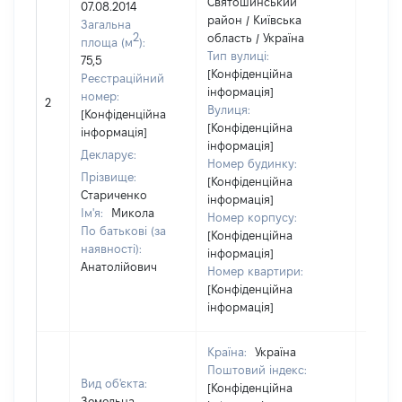
Святошинський
07.08.2014
район / Київська
Загальна
2
область / Україна
площа (м
):
Тип вулиці:
75,5
[Конфіденційна
Реєстраційний
інформація]
номер:
2
8000
Вулиця:
[Конфіденційна
[Конфіденційна
інформація]
інформація]
Декларує:
Номер будинку:
Прізвище:
[Конфіденційна
Стариченко
інформація]
Ім'я:
Микола
Номер корпусу:
По батькові (за
[Конфіденційна
наявності):
інформація]
Анатолійович
Номер квартири:
[Конфіденційна
інформація]
Країна:
Україна
Поштовий індекс:
Вид об'єкта:
[Конфіденційна
Земельна