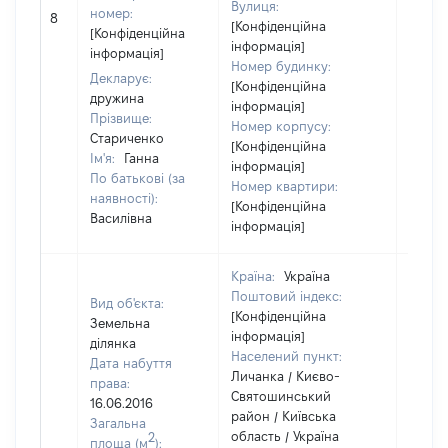
Вулиця:
[Не
номер:
8
[Конфіденційна
відом
[Конфіденційна
інформація]
інформація]
Номер будинку:
Декларує:
[Конфіденційна
дружина
інформація]
Прізвище:
Номер корпусу:
Стариченко
[Конфіденційна
Ім'я:
Ганна
інформація]
По батькові (за
Номер квартири:
наявності):
[Конфіденційна
Василівна
інформація]
Країна:
Україна
Поштовий індекс:
Вид об'єкта:
[Конфіденційна
Земельна
інформація]
ділянка
Населений пункт:
Дата набуття
Личанка / Києво-
права:
Святошинський
16.06.2016
район / Київська
Загальна
область / Україна
2
площа (м
):