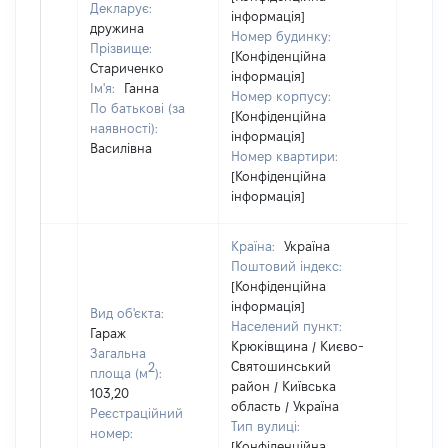
Декларує:
інформація]
декла
дружина
Номер будинку:
або ч
Прізвище:
[Конфіденційна
його сі
Стариченко
інформація]
Ім'я:
Ганна
Номер корпусу:
По батькові (за
[Конфіденційна
наявності):
інформація]
Василівна
Номер квартири:
[Конфіденційна
інформація]
Країна:
Україна
Поштовий індекс:
[Конфіденційна
інформація]
Вид об'єкта:
Населений пункт:
Гараж
Крюківщина / Києво-
Загальна
Святошинський
2
площа (м
):
район / Київська
Об'єкт
103,20
область / Україна
повні
Реєстраційний
Тип вулиці:
частк
номер:
[Конфіденційна
побуд