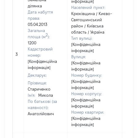
інформація]
ділянка
Населений пункт:
Дата набуття
Крюківщина / Києво-
права:
Святошинський
05.04.2013
район / Київська
Загальна
область / Україна
2
площа (м
):
Тип вулиці:
1200
[Конфіденційна
Кадастровий
інформація]
3
20036
номер:
Вулиця:
[Конфіденційна
[Конфіденційна
інформація]
інформація]
Декларує:
Номер будинку:
[Конфіденційна
Прізвище:
інформація]
Стариченко
Номер корпусу:
Ім'я:
Микола
[Конфіденційна
По батькові (за
інформація]
наявності):
Номер квартири:
Анатолійович
[Конфіденційна
інформація]