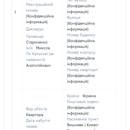
Тип вулиці:
Реєстраційний
[Конфіденційна
[Не
номер:
інформація]
1
відом
[Конфіденційна
Вулиця:
інформація]
[Конфіденційна
Декларує:
інформація]
Номер будинку:
Прізвище:
[Конфіденційна
Стариченко
інформація]
Ім'я:
Микола
Номер корпусу:
По батькові (за
[Конфіденційна
наявності):
інформація]
Анатолійович
Номер квартири:
[Конфіденційна
інформація]
Країна:
Україна
Поштовий індекс:
[Конфіденційна
Вид об'єкта:
інформація]
Квартира
Населений пункт:
Дата набуття
Вишневе / Києво-
права: