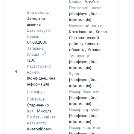
Країна:
Україна
Поштовий індекс:
Вид об'єкта:
[Конфіденційна
Земельна
інформація]
ділянка
Населений пункт:
Дата набуття
Крюківщина / Києво-
права:
Святошинський
04.09.2009
район / Київська
Загальна
область / Україна
2
площа (м
):
Тип вулиці:
1200
[Конфіденційна
Кадастровий
інформація]
4
15600
номер:
Вулиця:
[Конфіденційна
[Конфіденційна
інформація]
інформація]
Декларує:
Номер будинку:
[Конфіденційна
Прізвище:
інформація]
Стариченко
Номер корпусу:
Ім'я:
Микола
[Конфіденційна
По батькові (за
інформація]
наявності):
Номер квартири:
Анатолійович
[Конфіденційна