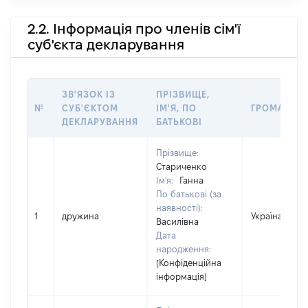
2.2. Інформація про членів сім'ї
суб'єкта декларування
ЗВ'ЯЗОК ІЗ
ПРІЗВИЩЕ,
№
СУБ'ЄКТОМ
ІМ'Я, ПО
ГРОМАДЯН
ДЕКЛАРУВАННЯ
БАТЬКОВІ
Прізвище:
Стариченко
Ім'я:
Ганна
По батькові (за
наявності):
1
дружина
Україна
Василівна
Дата
народження:
[Конфіденційна
інформація]