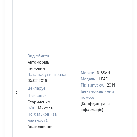
Вид об'єкта:
Автомобіль
легковий
Марка:
NISSAN
Дата набуття права:
Модель:
LEAF
05.02.2016
Рік випуску:
2014
Декларує:
Ідентифікаційний
5
159
Прізвище:
номер:
Стариченко
[Конфіденційна
Ім'я:
Микола
інформація]
По батькові (за
наявності):
Анатолійович