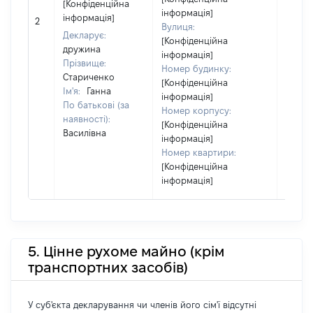
[Конфіденційна
інформація]
матері
інформація]
2
Вулиця:
за ко
Декларує:
[Конфіденційна
суб'єк
дружина
інформація]
декла
Прізвище:
Номер будинку:
або ч
Стариченко
[Конфіденційна
його сі
Ім'я:
Ганна
інформація]
По батькові (за
Номер корпусу:
наявності):
[Конфіденційна
Василівна
інформація]
Номер квартири:
[Конфіденційна
інформація]
5. Цінне рухоме майно (крім
транспортних засобів)
У суб'єкта декларування чи членів його сім'ї відсутні