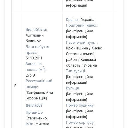
інформація]
Країна:
Україна
Поштовий індекс:
Вид об'єкта:
[Конфіденційна
Житловий
інформація]
будинок
Населений пункт:
Дата набуття
Крюківщина / Києво-
права:
Святошинський
31.10.2011
район / Київська
Загальна
область / Україна
2
площа (м
):
Тип вулиці:
273,9
[Конфіденційна
Реєстраційний
інформація]
[Не
5
номер:
Вулиця:
відом
[Конфіденційна
[Конфіденційна
інформація]
інформація]
Декларує:
Номер будинку:
[Конфіденційна
Прізвище:
інформація]
Стариченко
Номер корпусу:
Ім'я:
Микола