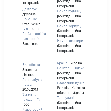
[Конфіденційна
інформація]
інформація]
Декларує:
Номер будинку:
дружина
[Конфіденційна
Прізвище:
інформація]
Стариченко
Номер корпусу:
Ім'я:
Ганна
[Конфіденційна
По батькові (за
інформація]
наявності):
Номер квартири:
Василівна
[Конфіденційна
інформація]
Країна:
Україна
Вид об'єкта:
Поштовий індекс:
Земельна
[Конфіденційна
ділянка
інформація]
Дата набуття
Населений пункт:
права:
Ржищів / Київська
20.05.2013
область / Україна
Загальна
Тип вулиці:
2
площа (м
):
[Конфіденційна
1000
інформація]
Кадастровий