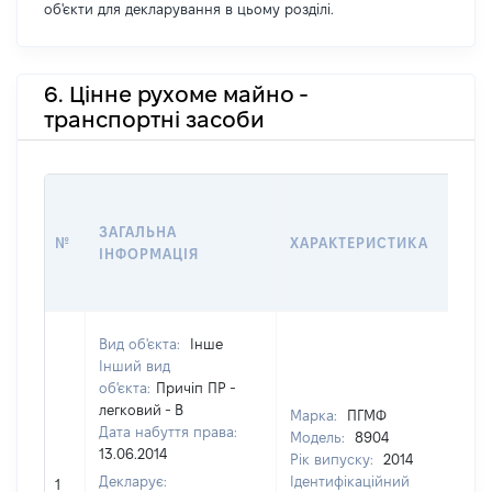
об'єкти для декларування в цьому розділі.
6. Цінне рухоме майно -
транспортні засоби
ВАР
ДАТ
ЗАГАЛЬНА
№
ХАРАКТЕРИСТИКА
У В
ІНФОРМАЦІЯ
ВО
КО
Вид об'єкта:
Інше
Інший вид
об'єкта:
Причіп ПР -
легковий - В
Марка:
ПГМФ
Дата набуття права:
Модель:
8904
13.06.2014
Рік випуску:
2014
Декларує:
Ідентифікаційний
1
[Не 