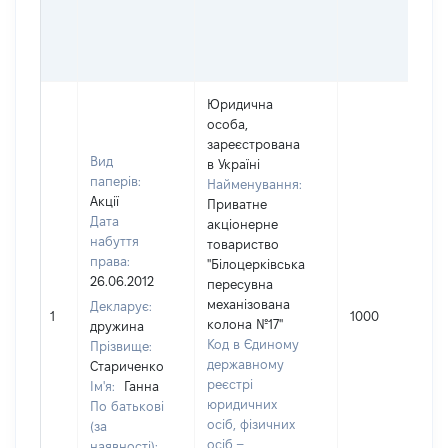
Юридична
особа,
зареєстрована
Вид
в Україні
паперів:
Найменування:
Акції
Приватне
Дата
акціонерне
набуття
товариство
права:
"Білоцерківська
26.06.2012
пересувна
механізована
Декларує:
1
1000
колона №17"
дружина
Код в Єдиному
Прізвище:
державному
Стариченко
реєстрі
Ім'я:
Ганна
юридичних
По батькові
осіб, фізичних
(за
осіб –
наявності):