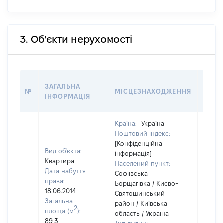
3. Об'єкти нерухомості
ВАРТ
ЗАГАЛЬНА
№
МІСЦЕЗНАХОДЖЕННЯ
НА Д
ІНФОРМАЦІЯ
НАБУ
Країна:
Україна
Поштовий індекс:
[Конфіденційна
Вид об'єкта:
інформація]
Квартира
Населений пункт:
Дата набуття
Софіївська
права:
Борщагівка / Києво-
18.06.2014
Святошинський
Загальна
район / Київська
2
площа (м
):
область / Україна
89,3