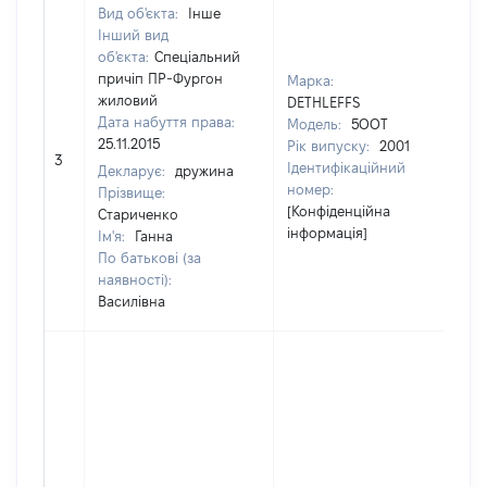
Вид об'єкта:
Інше
Інший вид
об'єкта:
Спеціальний
причіп ПР-Фургон
Марка:
жиловий
DETHLEFFS
Дата набуття права:
Модель:
5OOT
25.11.2015
Рік випуску:
2001
3
[Не 
Ідентифікаційний
Декларує:
дружина
номер:
Прізвище:
[Конфіденційна
Стариченко
інформація]
Ім'я:
Ганна
По батькові (за
наявності):
Василівна