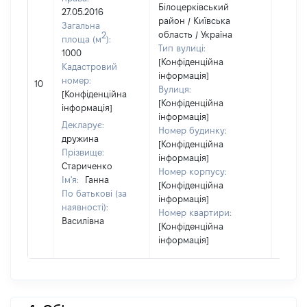
Білоцерківський
27.05.2016
район / Київська
Загальна
область / Україна
2
площа (м
):
Тип вулиці:
1000
[Конфіденційна
Кадастровий
інформація]
[Не
номер:
10
Вулиця:
відом
[Конфіденційна
[Конфіденційна
інформація]
інформація]
Декларує:
Номер будинку:
дружина
[Конфіденційна
Прізвище:
інформація]
Стариченко
Номер корпусу:
Ім'я:
Ганна
[Конфіденційна
По батькові (за
інформація]
наявності):
Номер квартири:
Василівна
[Конфіденційна
інформація]