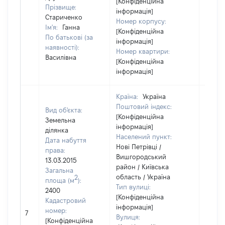
[Конфіденційна
Прізвище:
інформація]
Стариченко
Номер корпусу:
Ім'я:
Ганна
[Конфіденційна
По батькові (за
інформація]
наявності):
Номер квартири:
Василівна
[Конфіденційна
інформація]
Країна:
Україна
Поштовий індекс:
Вид об'єкта:
[Конфіденційна
Земельна
інформація]
ділянка
Населений пункт:
Дата набуття
Нові Петрівці /
права:
Вишгородський
13.03.2015
район / Київська
Загальна
область / Україна
2
площа (м
):
Тип вулиці:
2400
[Конфіденційна
Кадастровий
інформація]
[Не
номер:
7
Вулиця:
відом
[Конфіденційна