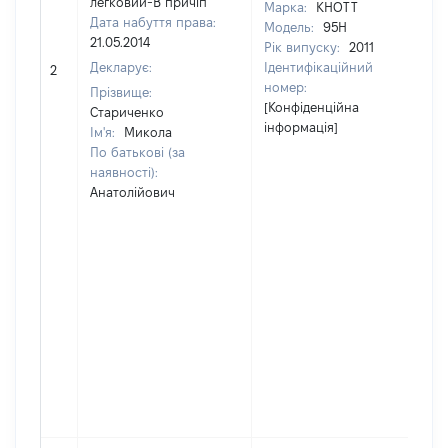
легковий-В причіп
Марка:
KHOTT
Дата набуття права:
Модель:
95H
21.05.2014
Рік випуску:
2011
Декларує:
Ідентифікаційний
2
[Не 
номер:
Прізвище:
[Конфіденційна
Стариченко
інформація]
Ім'я:
Микола
По батькові (за
наявності):
Анатолійович