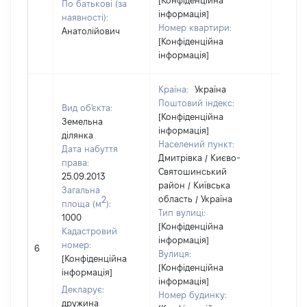
[Конфіденційна
По батькові (за
інформація]
наявності):
Номер квартири:
Анатолійович
[Конфіденційна
інформація]
Країна:
Україна
Поштовий індекс:
Вид об'єкта:
[Конфіденційна
Земельна
інформація]
ділянка
Населений пункт:
Дата набуття
Дмитрівка / Києво-
права:
Святошинський
25.09.2013
район / Київська
Загальна
область / Україна
2
площа (м
):
Тип вулиці:
1000
[Конфіденційна
Кадастровий
інформація]
[Не
номер:
6
Вулиця:
відом
[Конфіденційна
[Конфіденційна
інформація]
інформація]
Декларує:
Номер будинку:
дружина