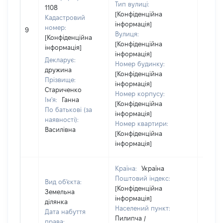
Тип вулиці:
1108
[Конфіденційна
Кадастровий
інформація]
[Не
номер:
9
Вулиця:
відом
[Конфіденційна
[Конфіденційна
інформація]
інформація]
Декларує:
Номер будинку:
дружина
[Конфіденційна
Прізвище:
інформація]
Стариченко
Номер корпусу:
Ім'я:
Ганна
[Конфіденційна
По батькові (за
інформація]
наявності):
Номер квартири:
Василівна
[Конфіденційна
інформація]
Країна:
Україна
Поштовий індекс:
Вид об'єкта:
[Конфіденційна
Земельна
інформація]
ділянка
Населений пункт:
Дата набуття
Пилипча /
права: