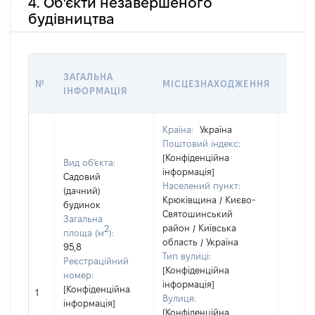
4. Об'єкти незавершеного
будівництва
ЗВ'Я
ЗАГАЛЬНА
№
МІСЦЕЗНАХОДЖЕННЯ
СУБ'
ІНФОРМАЦІЯ
ДЕКЛ
Країна:
Україна
Поштовий індекс:
[Конфіденційна
Вид об'єкта:
інформація]
Садовий
Населений пункт:
(дачний)
Крюківщина / Києво-
будинок
Святошинський
Загальна
район / Київська
Об'єкт
2
площа (м
):
область / Україна
повні
95,8
Тип вулиці:
частк
Реєстраційний
[Конфіденційна
побуд
номер:
інформація]
матері
[Конфіденційна
1
Вулиця:
за ко
інформація]
[Конфіденційна
суб'єк