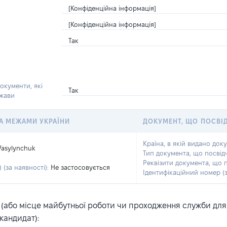
[Конфіденційна інформація]
[Конфіденційна інформація]
Так
окументи, які
Так
ржави
 ЗА МЕЖАМИ УКРАЇНИ
ДОКУМЕНТ, ЩО ПОСВІ
Країна, в якій видано док
Vasylynchuk
Тип документа, що посвід
Реквізити документа, що 
 (за наявності):
Не застосовується
Ідентифікаційний номер (з
або місце майбутньої роботи чи проходження служби для ка
кандидат):