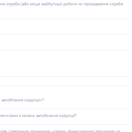
ння служби (або місця майбутньої роботи чи проходження служби
 запобігання корупції»?
ентством з питань запобігання корупції?
доходів, одержаних злочинним шляхом, фінансуванню тероризму та