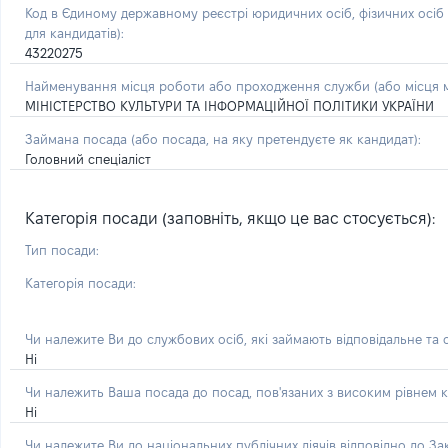
Код в Єдиному державному реєстрі юридичних осіб, фізичних осі
для кандидатів):
43220275
Найменування місця роботи або проходження служби (або місця м
МІНІСТЕРСТВО КУЛЬТУРИ ТА ІНФОРМАЦІЙНОЇ ПОЛІТИКИ УКРАЇНИ
Займана посада
(або посада, на яку претендуєте як кандидат)
:
Головний спеціаліст
Категорія посади (заповніть, якщо це вас стосується):
Тип посади:
Категорія посади:
Чи належите Ви до службових осіб, які займають відповідальне та
Ні
Чи належить Ваша посада до посад, пов'язаних з високим рівнем к
Ні
Чи належите Ви до національних публічних діячів відповідно до З