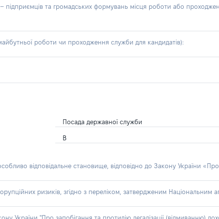
б – підприємців та громадських формувань місця роботи або проходже
айбутньої роботи чи проходження служби для кандидатів):
Посада державної служби
В
 особливо відповідальне становище, відповідно до Закону України «Про
орупційних ризиків, згідно з переліком, затвердженим Національним аг
акону України "Про запобігання та протидію легалізації (відмиванню) 