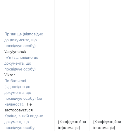
Прізвище (відповідно
до документа, що
посвідчує особу):
Vasylynchuk
Ім’я (відповідно до
документа, що
посвідчує особу):
Viktor
По батькові
(відповідно до
документа, що
посвідчує особу) (за
наявності):
Не
застосовується
Країна, в якій видано
документ, що
[Конфіденційна
[Конфіденційна
посвідчує особу:
інформація]
інформація]