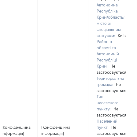
Автономна
Республіка
Крим/область/
місто зі
спеціальним
статусом:
Київ
Район в
області та
Автономній
Республіці
Крим:
Не
застосовується
Територіальна
громада:
Не
застосовується
Тип
населеного
пункту:
Не
застосовується
Населений
[Конфіденційна
[Конфіденційна
пункт:
Не
інформація]
інформація]
застосовується