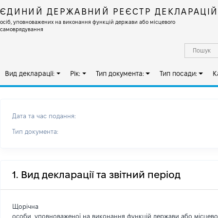
ЄДИНИЙ ДЕРЖАВНИЙ РЕЄСТР ДЕКЛАРАЦІ
осіб, уповноважених на виконання функцій держави або місцевого
самоврядування
Вид декларації:
Рік:
Тип документа:
Тип посади:
К
Дата та час подання:
Тип документа:
1. Вид декларації та звітний період
Щорічна
особи, уповноваженої на виконання функцій держави або місцев