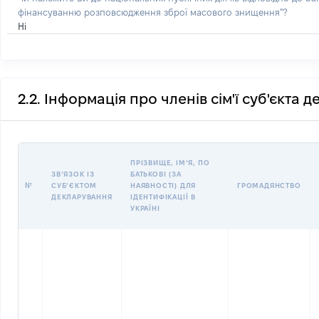
фінансуванню розповсюдження зброї масового знищення"?
Ні
2.2. Інформація про членів сім'ї суб'єкта 
ПРІЗВИЩЕ, ІМʼЯ, ПО
ЗВʼЯЗОК ІЗ
БАТЬКОВІ (ЗА
№
СУБʼЄКТОМ
НАЯВНОСТІ) ДЛЯ
ГРОМАДЯНСТВО
ДЕКЛАРУВАННЯ
ІДЕНТИФІКАЦІЇ В
УКРАЇНІ