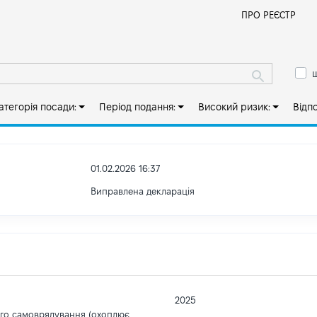
Й
ПРО РЕЄСТР
ш
атегорія посади:
Період подання:
Високий ризик:
Відп
01.02.2026 16:37
Виправлена декларація
2025
ого самоврядування (охоплює