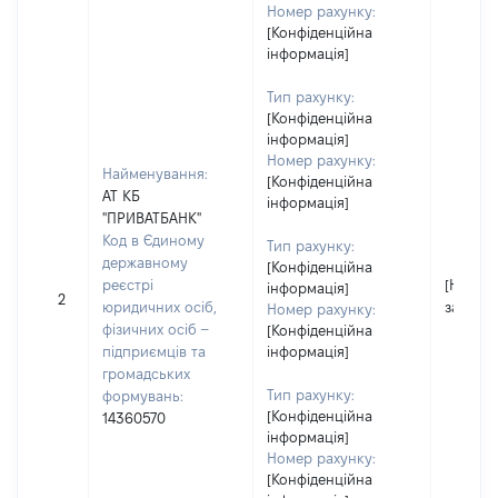
Номер рахунку:
[Конфіденційна
інформація]
Тип рахунку:
[Конфіденційна
інформація]
Номер рахунку:
Найменування:
[Конфіденційна
АТ КБ
інформація]
"ПРИВАТБАНК"
Код в Єдиному
Тип рахунку:
державному
[Конфіденційна
реєстрі
[Не
інформація]
2
юридичних осіб,
застосо
Номер рахунку:
фізичних осіб –
[Конфіденційна
підприємців та
інформація]
громадських
Тип рахунку:
формувань:
[Конфіденційна
14360570
інформація]
Номер рахунку:
[Конфіденційна