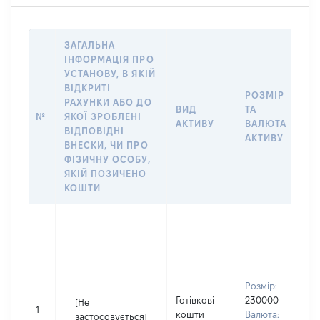
ЗАГАЛЬНА
ІНФОРМАЦІЯ ПРО
УСТАНОВУ, В ЯКІЙ
ВІДКРИТІ
РОЗМІР
РАХУНКИ АБО ДО
І
ВИД
ТА
№
ЯКОЇ ЗРОБЛЕНІ
О
АКТИВУ
ВАЛЮТА
ВІДПОВІДНІ
О
АКТИВУ
ВНЕСКИ, ЧИ ПРО
ФІЗИЧНУ ОСОБУ,
ЯКІЙ ПОЗИЧЕНО
КОШТИ
С
в
П
І
П
Розмір:
н
Готівкові
230000
[Не
1
С
кошти
Валюта:
застосовується]