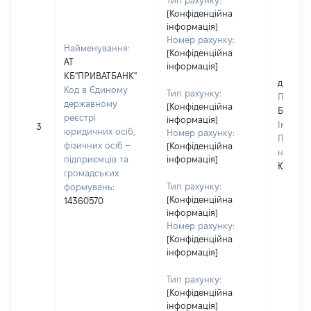
Тип рахунку:
[Конфіденційна
інформація]
Номер рахунку:
Найменування:
[Конфіденційна
АТ
інформація]
КБ"ПРИВАТБАНК"
дружин
Код в Єдиному
Тип рахунку:
Прізви
державному
[Конфіденційна
Білокін
реєстрі
інформація]
Ім'я:
О
3
юридичних осіб,
Номер рахунку:
По бать
фізичних осіб –
[Конфіденційна
наявнос
підприємців та
інформація]
Юріївн
громадських
Тип рахунку:
формувань:
[Конфіденційна
14360570
інформація]
Номер рахунку:
[Конфіденційна
інформація]
Тип рахунку:
[Конфіденційна
інформація]