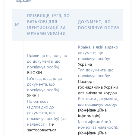
держави
ПРІЗВИЩЕ, ІМ’Я, ПО
БАТЬКОВІ ДЛЯ
ДОКУМЕНТ, ЩО
№
ІДЕНТИФІКАЦІЇ ЗА
ПОСВІДЧУЄ ОСОБУ
МЕЖАМИ УКРАЇНИ
Країна, в якій видано
документ, що
Прізвище (відповідно
посвідчує особу:
до документа, що
Україна
посвідчує особу):
Тип документа, що
BILOKIN
посвідчує особу:
Ім’я (відповідно до
Паспорт
документа, що
громадянина України
посвідчує особу):
1
для виїзду за кордон
SERHII
Реквізити документа,
По батькові
що посвідчує особу:
(відповідно до
[Конфіденційна
документа, що
інформація]
посвідчує особу) (за
Ідентифікаційний
наявності):
Не
номер (за наявності):
застосовується
[Конфіденційна