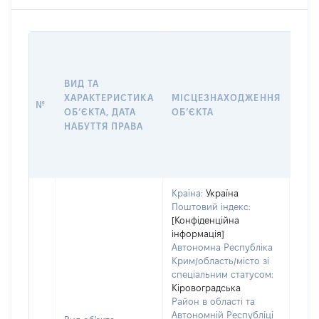
ВАР
ДАТ
НАБ
ВИД ТА
ПРА
ХАРАКТЕРИСТИКА
МІСЦЕЗНАХОДЖЕННЯ
№
ЗА
ОБʼЄКТА, ДАТА
ОБʼЄКТА
ОС
НАБУТТЯ ПРАВА
ГР
ОЦІ
ГРН
Країна:
Україна
Поштовий індекс:
[Конфіденційна
інформація]
Автономна Республіка
Крим/область/місто зі
спеціальним статусом:
Кіровоградська
Район в області та
Автономній Республіці