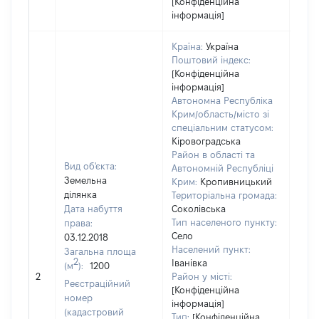
[Конфіденційна
інформація]
Країна:
Україна
Поштовий індекс:
[Конфіденційна
інформація]
Автономна Республіка
Крим/область/місто зі
спеціальним статусом:
Кіровоградська
Район в області та
Вид об'єкта:
Автономній Республіці
Земельна
Крим:
Кропивницький
ділянка
Територіальна громада:
Дата набуття
Соколівська
Тип населеного пункту:
права:
Село
03.12.2018
Населений пункт:
Загальна площа
2
Іванівка
(м
):
1200
[Не 
2
Район у місті:
Реєстраційний
[Конфіденційна
номер
інформація]
(кадастровий
Тип:
[Конфіденційна