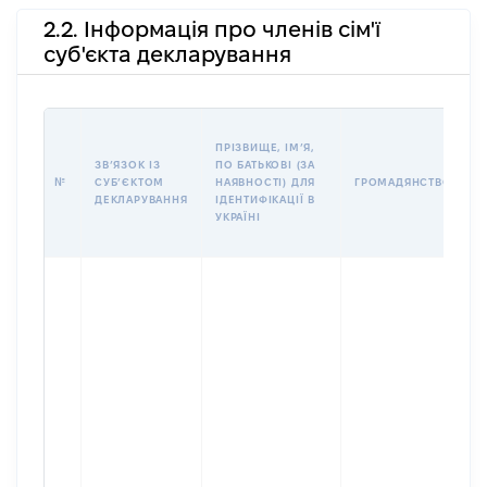
2.2. Інформація про членів сім'ї
суб'єкта декларування
П
ПРІЗВИЩЕ, ІМʼЯ,
Б
ЗВʼЯЗОК ІЗ
ПО БАТЬКОВІ (ЗА
І
№
СУБʼЄКТОМ
НАЯВНОСТІ) ДЛЯ
ГРОМАДЯНСТВО
М
ДЕКЛАРУВАННЯ
ІДЕНТИФІКАЦІЇ В
УКРАЇНІ