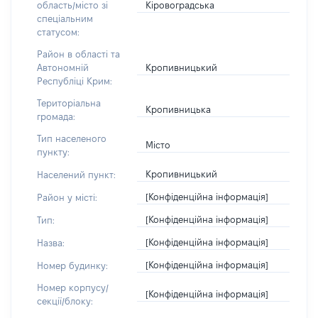
Кіровоградська
область/місто зі
спеціальним
статусом:
Район в області та
Кропивницький
Автономній
Республіці Крим:
Територіальна
Кропивницька
громада:
Тип населеного
Місто
пункту:
Кропивницький
Населений пункт:
[Конфіденційна інформація]
Район у місті:
[Конфіденційна інформація]
Тип:
[Конфіденційна інформація]
Назва:
[Конфіденційна інформація]
Номер будинку:
Номер корпусу/
[Конфіденційна інформація]
секції/блоку: