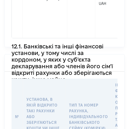
в
UAH
д
П
І
П
н
12.1. Банківські та інші фінансові
установи, у тому числі за
кордоном, у яких у суб'єкта
декларування або членів його сім'ї
відкриті рахунки або зберігаються
кошти, інше майно
ІНФОР
ФІЗИЧ
ЮРИД
УСТАНОВА, В
ОСОБУ
ЯКІЙ ВІДКРИТО
ТИП ТА НОМЕР
ПРАВО
ТАКІ РАХУНКИ
РАХУНКА,
РОЗП
№
АБО
ІНДИВІДУАЛЬНОГО
ТАКИМ
ЗБЕРІГАЮТЬСЯ
БАНКІВСЬКОГО
АБО М
КОШТИ ЧИ ІНШЕ
СЕЙФУ (КОМІРКИ)