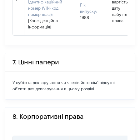
Ідентифікаційний
вартість на
Рік
номер (VIN-код,
дату
випуску:
номер шасі):
набуття
1988
[Конфіденційна
права
інформація]
7. Цінні папери
У суб'єкта декларування чи членів його сім'ї відсутні
об'єкти для декларування в цьому розділі.
8. Корпоративні права