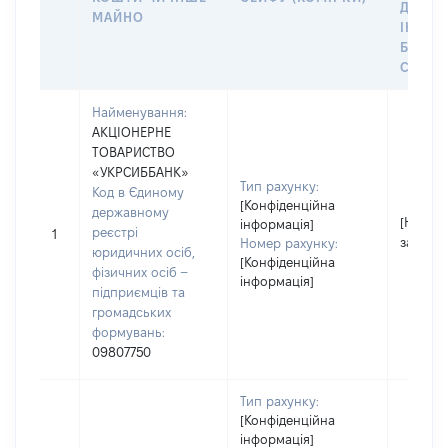
ДО
МАЙНО
ІНДИВ
БАНКІ
СЕЙФУ
Найменування:
АКЦІОНЕРНЕ
ТОВАРИСТВО
«УКРСИББАНК»
Тип рахунку:
Код в Єдиному
[Конфіденційна
державному
[Не
інформація]
реєстрі
1
застосо
Номер рахунку:
юридичних осіб,
[Конфіденційна
фізичних осіб –
інформація]
підприємців та
громадських
формувань:
09807750
Тип рахунку:
[Конфіденційна
інформація]