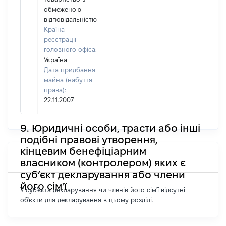
обмеженою
відповідальністю
Країна
реєстрації
головного офіса:
Україна
Дата придбання
майна (набуття
права):
22.11.2007
9. Юридичні особи, трасти або інші
подібні правові утворення,
кінцевим бенефіціарним
власником (контролером) яких є
суб’єкт декларування або члени
його сім'ї
У суб'єкта декларування чи членів його сім'ї відсутні
об'єкти для декларування в цьому розділі.