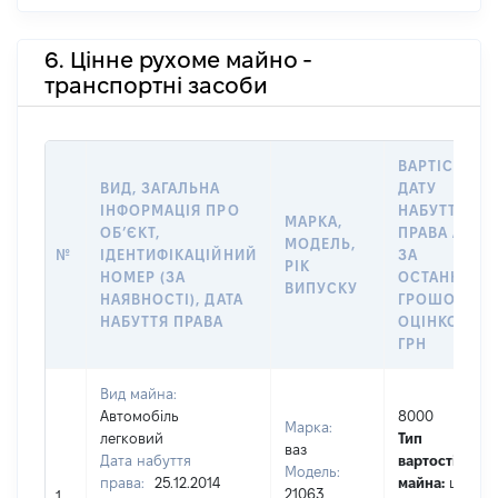
6. Цінне рухоме майно -
транспортні засоби
ВАРТІСТЬ Н
ВИД, ЗАГАЛЬНА
ДАТУ
ІНФОРМАЦІЯ ПРО
НАБУТТЯ
МАРКА,
ОБʼЄКТ,
ПРАВА АБО
МОДЕЛЬ,
№
ІДЕНТИФІКАЦІЙНИЙ
ЗА
РІК
НОМЕР (ЗА
ОСТАННЬО
ВИПУСКУ
НАЯВНОСТІ), ДАТА
ГРОШОВОЮ
НАБУТТЯ ПРАВА
ОЦІНКОЮ,
ГРН
Вид майна:
Автомобіль
8000
Марка:
легковий
Тип
ваз
Дата набуття
вартості
Модель:
права:
25.12.2014
майна:
це
21063
1