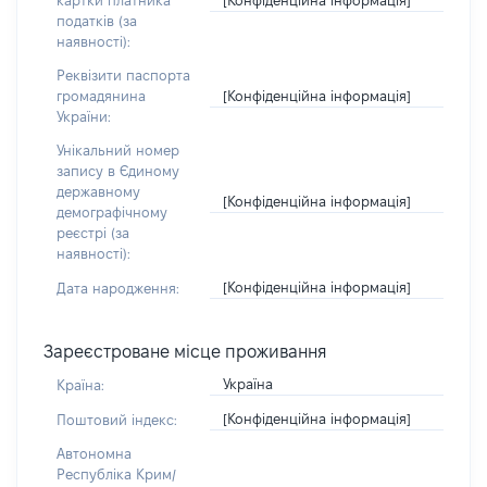
картки платника
податків (за
наявності):
Реквізити паспорта
[Конфіденційна інформація]
громадянина
України:
Унікальний номер
запису в Єдиному
державному
[Конфіденційна інформація]
демографічному
реєстрі (за
наявності):
[Конфіденційна інформація]
Дата народження:
Зареєстроване місце проживання
Україна
Країна:
[Конфіденційна інформація]
Поштовий індекс:
Автономна
Республіка Крим/