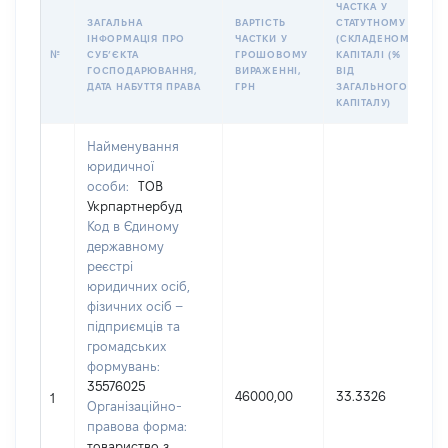
ЧАСТКА У
ЗАГАЛЬНА
ВАРТІСТЬ
СТАТУТНОМУ
ІНФОРМАЦІЯ ПРО
ЧАСТКИ У
(СКЛАДЕНОМУ)
№
СУБʼЄКТА
ГРОШОВОМУ
КАПІТАЛІ (%
ГОСПОДАРЮВАННЯ,
ВИРАЖЕННІ,
ВІД
ДАТА НАБУТТЯ ПРАВА
ГРН
ЗАГАЛЬНОГО
КАПІТАЛУ)
Найменування
юридичної
особи:
ТОВ
Укрпартнербуд
Код в Єдиному
державному
реєстрі
юридичних осіб,
фізичних осіб –
підприємців та
громадських
формувань:
35576025
46000,00
33.3326
1
Організаційно-
правова форма:
товариство з