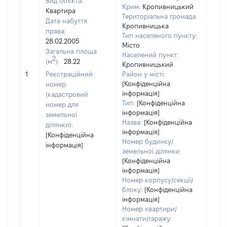
Вид об'єкта:
Крим:
Кропивницький
Квартира
Територіальна громада:
Дата набуття
Кропивницька
права:
Тип населеного пункту:
9221
28.02.2005
Місто
Тип
Загальна площа
Населений пункт:
варт
2
(м
):
28.22
Кропивницький
обʼє
1
Реєстраційний
Район у місті:
варт
[Конфіденційна
номер
дату
інформація]
(кадастровий
набу
Тип:
[Конфіденційна
номер для
пра
інформація]
земельної
Назва:
[Конфіденційна
ділянки):
інформація]
[Конфіденційна
Номер будинку/
інформація]
земельної ділянки:
[Конфіденційна
інформація]
Номер корпусу/секції/
блоку:
[Конфіденційна
інформація]
Номер квартири/
кімнати/гаражу: