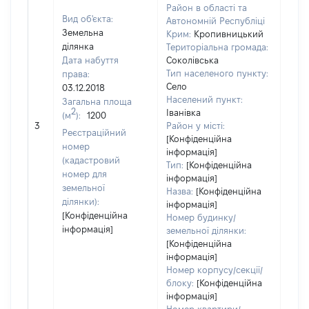
Район в області та
Вид об'єкта:
Автономній Республіці
Земельна
Крим:
Кропивницький
ділянка
Територіальна громада:
Дата набуття
Соколівська
Тип населеного пункту:
права:
Село
03.12.2018
Населений пункт:
Загальна площа
2
Іванівка
(м
):
1200
[Не 
3
Район у місті:
Реєстраційний
[Конфіденційна
номер
інформація]
(кадастровий
Тип:
[Конфіденційна
номер для
інформація]
земельної
Назва:
[Конфіденційна
ділянки):
інформація]
[Конфіденційна
Номер будинку/
інформація]
земельної ділянки:
[Конфіденційна
інформація]
Номер корпусу/секції/
блоку:
[Конфіденційна
інформація]