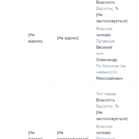
Власність
Відсоток, %:
[Не
застосовується]
Власник:
[Не
чоловік
[Не відомо]
відомо]
Прізвище:
Веселий
Ім'я:
Олександр
По батькові (за
наявності):
Миколайович
Тип права:
Власність
Відсоток, %:
[Не
застосовується]
Власник:
[Не
[Не
чоловік
відомо]
застосовується]
Прізвище: