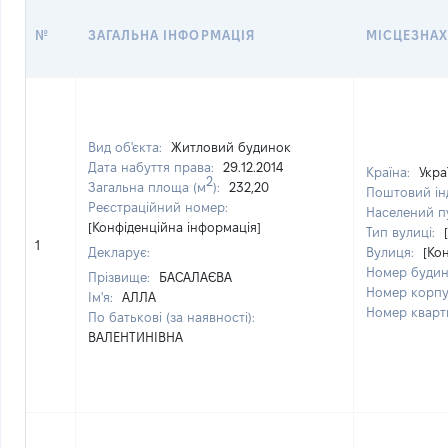
№
ЗАГАЛЬНА ІНФОРМАЦІЯ
МІСЦЕЗНА
Вид об'єкта:
Житловий будинок
Дата набуття права:
29.12.2014
Країна:
Укра
2
Загальна площа (м
):
232,20
Поштовий ін
Реєстраційний номер:
Населений п
[Конфіденційна інформація]
Тип вулиці:
1
Декларує:
Вулиця:
[Ко
Номер будин
Прізвище:
БАСАЛАЄВА
Номер корпу
Ім'я:
АЛЛА
Номер кварт
По батькові (за наявності):
ВАЛЕНТИНІВНА