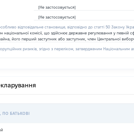
[Не застосовується]
[Не застосовується]
особливо відповідальне становище, відповідно до статті 50 Закону Укра
ен національної комісії, що здійснює державне регулювання у певній 
айна, його перший заступник або заступник, член Центральної виборчо
орупційних ризиків, згідно з переліком, затвердженим Національним аг
декларування
, ПО БАТЬКОВІ
ий