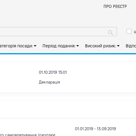
Й
ПРО РЕЄСТР
ш
атегорія посади:
Період подання:
Високий ризик:
Відп
01.10.2019 15:01
Декларація
01.01.2019 - 13.09.2019
ого самоврядування (охоплює