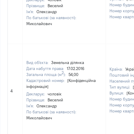
Номер будин
Прізвище:
Веселий
Номер корпу
Ім'я:
Олександр
Номер кварт
По батькові (за наявності):
Миколайович
Вид об'єкта:
Земельна ділянка
Дата набуття права:
17.02.2016
Країна:
Укра
2
Загальна площа (м
):
54,00
Поштовий ін
Кадастровий номер:
[Конфіденційна
Населений п
інформація]
Тип вулиці:
4
Вулиця:
[Ко
Декларує:
чоловік
Номер будин
Прізвище:
Веселий
Номер корпу
Ім'я:
Олександр
Номер кварт
По батькові (за наявності):
Миколайович