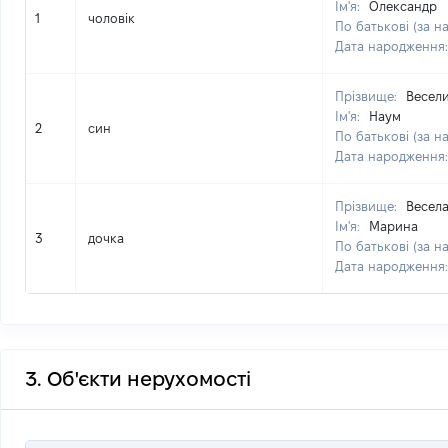
Ім'я:
Олександр
1
чоловік
По батькові (за н
Дата народження
Прізвище:
Весел
Ім'я:
Наум
2
син
По батькові (за н
Дата народження
Прізвище:
Весел
Ім'я:
Марина
3
дочка
По батькові (за н
Дата народження
3. Об'єкти нерухомості