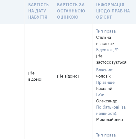
ВАРТІСТЬ
ВАРТІСТЬ ЗА
ІНФОРМАЦІЯ
НА ДАТУ
ОСТАННЬОЮ
ЩОДО ПРАВ НА
НАБУТТЯ
ОЦІНКОЮ
ОБ'ЄКТ
Тип права:
Спільна
власність
Відсоток, %:
[Не
застосовується]
Власник:
[Не
[Не відомо]
чоловік
відомо]
Прізвище:
Веселий
Ім'я:
Олександр
По батькові (за
наявності):
Миколайович
Тип права: