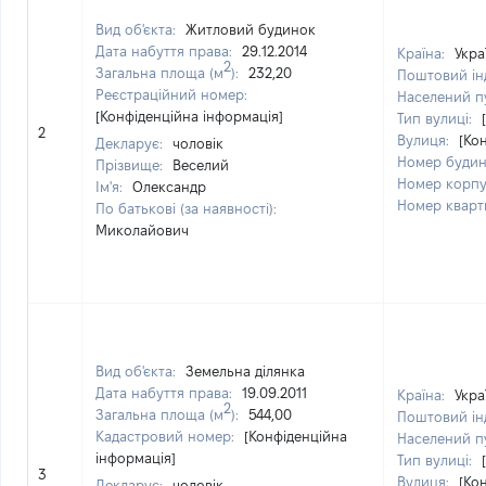
Вид об'єкта:
Житловий будинок
Дата набуття права:
29.12.2014
Країна:
Укра
2
Загальна площа (м
):
232,20
Поштовий ін
Реєстраційний номер:
Населений п
[Конфіденційна інформація]
Тип вулиці:
2
Вулиця:
[Ко
Декларує:
чоловік
Номер будин
Прізвище:
Веселий
Номер корпу
Ім'я:
Олександр
Номер кварт
По батькові (за наявності):
Миколайович
Вид об'єкта:
Земельна ділянка
Дата набуття права:
19.09.2011
Країна:
Укра
2
Загальна площа (м
):
544,00
Поштовий ін
Кадастровий номер:
[Конфіденційна
Населений п
інформація]
Тип вулиці:
3
Вулиця:
[Ко
Декларує:
чоловік