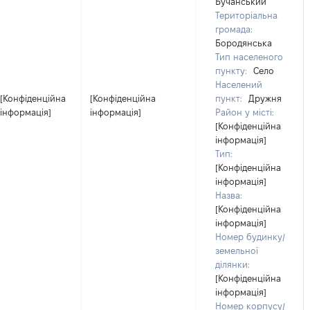
Бучанський
Територіальна
громада:
Бородянська
Тип населеного
пункту:
Село
Населений
[Конфіденційна
[Конфіденційна
пункт:
Дружня
інформація]
інформація]
Район у місті:
[Конфіденційна
інформація]
Тип:
[Конфіденційна
інформація]
Назва:
[Конфіденційна
інформація]
Номер будинку/
земельної
ділянки:
[Конфіденційна
інформація]
Номер корпусу/