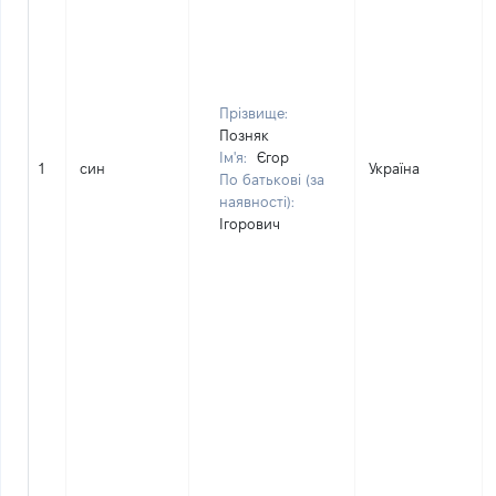
Прізвище:
Позняк
Ім'я:
Єгор
1
син
Україна
По батькові (за
наявності):
Ігорович