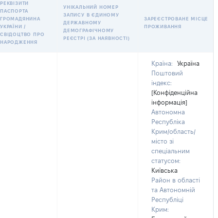
РЕКВІЗИТИ
УНІКАЛЬНИЙ НОМЕР
ПАСПОРТА
ЗАПИСУ В ЄДИНОМУ
ГРОМАДЯНИНА
ЗАРЕЄСТРОВАНЕ МІСЦЕ
ДЕРЖАВНОМУ
УКРАЇНИ /
ПРОЖИВАННЯ
ДЕМОГРАФІЧНОМУ
СВІДОЦТВО ПРО
РЕЄСТРІ (ЗА НАЯВНОСТІ)
НАРОДЖЕННЯ
Країна:
Україна
Поштовий
індекс:
[Конфіденційна
інформація]
Автономна
Республіка
Крим/область/
місто зі
спеціальним
статусом:
Київська
Район в області
та Автономній
Республіці
Крим: