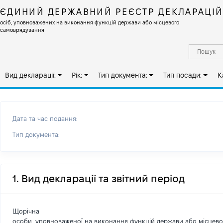
ЄДИНИЙ ДЕРЖАВНИЙ РЕЄСТР ДЕКЛАРАЦІ
осіб, уповноважених на виконання функцій держави або місцевого
самоврядування
Вид декларації:
Рік:
Тип документа:
Тип посади:
К
Дата та час подання:
Тип документа:
1. Вид декларації та звітний період
Щорічна
особи, уповноваженої на виконання функцій держави або місцев