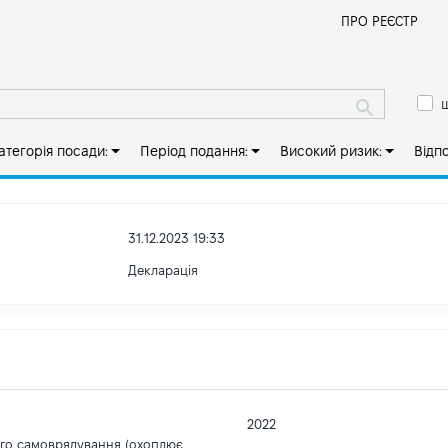
Й
ПРО РЕЄСТР
ш
атегорія посади:
Період подання:
Високий ризик:
Відп
31.12.2023 19:33
Декларація
2022
ого самоврядування (охоплює