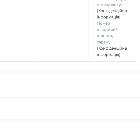
секції/блоку:
[Конфіденційна
інформація]
Номер
квартири/
кімнати/
гаражу:
[Конфіденційна
інформація]