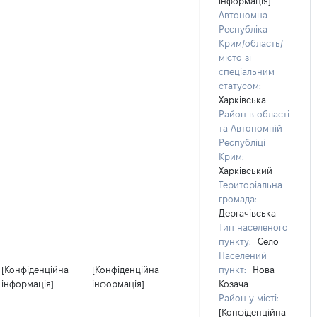
інформація]
Автономна
Республіка
Крим/область/
місто зі
спеціальним
статусом:
Харківська
Район в області
та Автономній
Республіці
Крим:
Харківський
Територіальна
громада:
Дергачівська
Тип населеного
пункту:
Село
Населений
[Конфіденційна
[Конфіденційна
пункт:
Нова
інформація]
інформація]
Козача
Район у місті:
[Конфіденційна