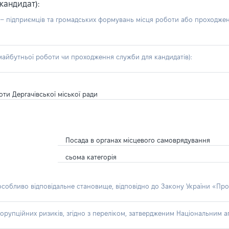
кандидат):
б – підприємців та громадських формувань місця роботи або проходже
айбутньої роботи чи проходження служби для кандидатів):
оти Дергачівської міської ради
Посада в органах місцевого самоврядування
сьома категорія
 особливо відповідальне становище, відповідно до Закону України «Про
орупційних ризиків, згідно з переліком, затвердженим Національним аг