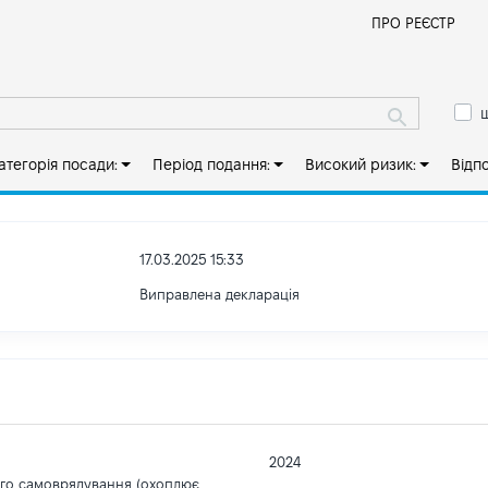
Й
ПРО РЕЄСТР
ш
атегорія посади:
Період подання:
Високий ризик:
Відп
17.03.2025 15:33
Виправлена декларація
2024
ого самоврядування (охоплює