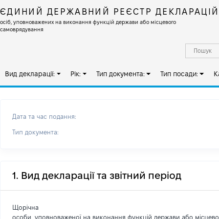
ЄДИНИЙ ДЕРЖАВНИЙ РЕЄСТР ДЕКЛАРАЦІ
осіб, уповноважених на виконання функцій держави або місцевого
самоврядування
Вид декларації:
Рік:
Тип документа:
Тип посади:
К
Дата та час подання:
Тип документа:
1. Вид декларації та звітний період
Щорічна
особи, уповноваженої на виконання функцій держави або місцев