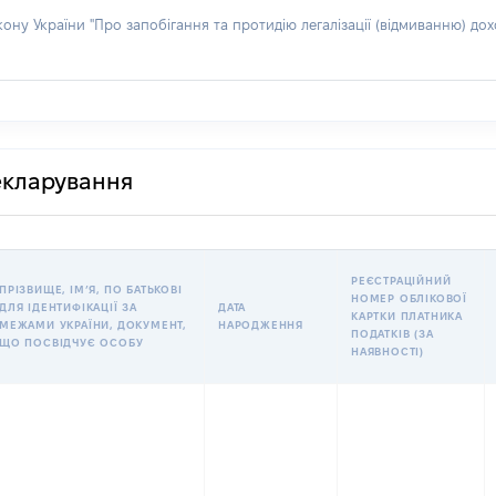
акону України "Про запобігання та протидію легалізації (відмиванню) 
декларування
РЕЄСТРАЦІЙНИЙ
ПРІЗВИЩЕ, ІМʼЯ, ПО БАТЬКОВІ
НОМЕР ОБЛІКОВОЇ
ДЛЯ ІДЕНТИФІКАЦІЇ ЗА
ДАТА
КАРТКИ ПЛАТНИКА
МЕЖАМИ УКРАЇНИ, ДОКУМЕНТ,
НАРОДЖЕННЯ
ПОДАТКІВ (ЗА
ЩО ПОСВІДЧУЄ ОСОБУ
НАЯВНОСТІ)