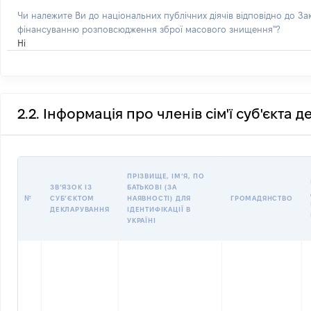
Чи належите Ви до національних публічних діячів відповідно до З
фінансуванню розповсюдження зброї масового знищення"?
Ні
2.2. Інформація про членів сім'ї суб'єкта 
ПРІЗВИЩЕ, ІМʼЯ, ПО
ЗВʼЯЗОК ІЗ
БАТЬКОВІ (ЗА
№
СУБʼЄКТОМ
НАЯВНОСТІ) ДЛЯ
ГРОМАДЯНСТВО
ДЕКЛАРУВАННЯ
ІДЕНТИФІКАЦІЇ В
УКРАЇНІ