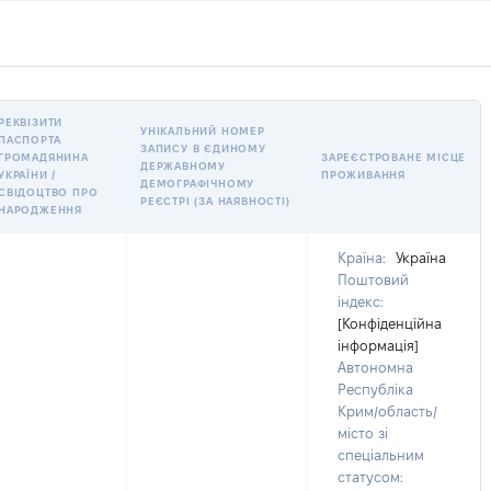
РЕКВІЗИТИ
УНІКАЛЬНИЙ НОМЕР
ПАСПОРТА
ЗАПИСУ В ЄДИНОМУ
ГРОМАДЯНИНА
ЗАРЕЄСТРОВАНЕ МІСЦЕ
ДЕРЖАВНОМУ
УКРАЇНИ /
ПРОЖИВАННЯ
ДЕМОГРАФІЧНОМУ
СВІДОЦТВО ПРО
РЕЄСТРІ (ЗА НАЯВНОСТІ)
НАРОДЖЕННЯ
Країна:
Україна
Поштовий
індекс:
[Конфіденційна
інформація]
Автономна
Республіка
Крим/область/
місто зі
спеціальним
статусом: