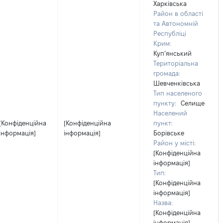
Харківська
Район в області
та Автономній
Республіці
Крим:
Куп’янський
Територіальна
громада:
Шевченківська
Тип населеного
пункту:
Селище
Населений
[Конфіденційна
[Конфіденційна
пункт:
інформація]
інформація]
Борівське
Район у місті:
[Конфіденційна
інформація]
Тип:
[Конфіденційна
інформація]
Назва:
[Конфіденційна
інформація]