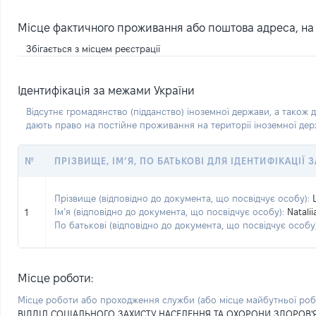
Місце фактичного проживання або поштова адреса, на я
Збігається з місцем реєстрації
Ідентифікація за межами України
Відсутнє громадянство (підданство) іноземної держави, а також д
дають право на постійне проживання на території іноземної де
№
ПРІЗВИЩЕ, ІМ’Я, ПО БАТЬКОВІ ДЛЯ ІДЕНТИФІКАЦІЇ
Прізвище (відповідно до документа, що посвідчує особу):
Ім’я (відповідно до документа, що посвідчує особу):
Natalii
1
По батькові (відповідно до документа, що посвідчує особу)
Місце роботи:
Місце роботи або проходження служби
(або місце майбутньої ро
ВІДДІЛ СОЦІАЛЬНОГО ЗАХИСТУ НАСЕЛЕННЯ ТА ОХОРОНИ ЗДОРОВ'