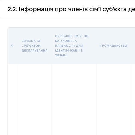
2.2. Інформація про членів сім'ї суб'єкта 
ПРІЗВИЩЕ, ІМʼЯ, ПО
ЗВʼЯЗОК ІЗ
БАТЬКОВІ (ЗА
№
СУБʼЄКТОМ
НАЯВНОСТІ) ДЛЯ
ГРОМАДЯНСТВО
ДЕКЛАРУВАННЯ
ІДЕНТИФІКАЦІЇ В
УКРАЇНІ