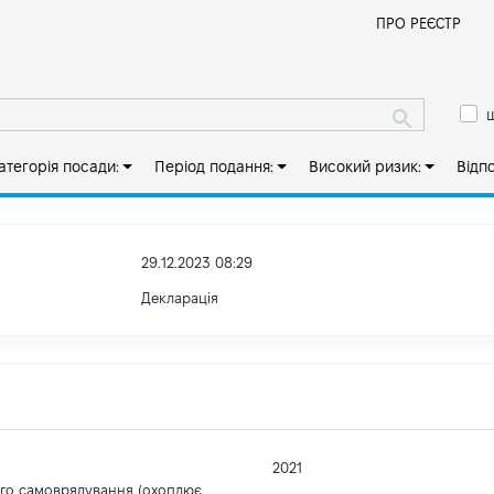
Й
ПРО РЕЄСТР
ш
атегорія посади:
Період подання:
Високий ризик:
Відп
29.12.2023 08:29
Декларація
2021
ого самоврядування (охоплює