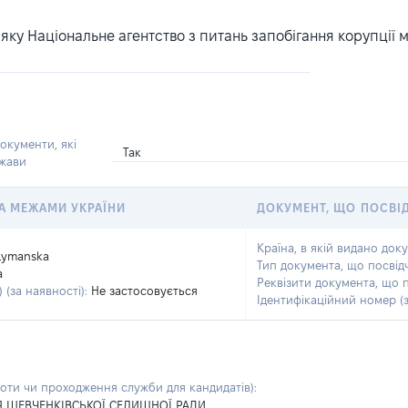
ку Національне агентство з питань запобігання корупції 
окументи, які
Так
ржави
 ЗА МЕЖАМИ УКРАЇНИ
ДОКУМЕНТ, ЩО ПОСВІ
Країна, в якій видано док
Lymanska
Тип документа, що посвід
a
Реквізити документа, що 
 (за наявності):
Не застосовується
Ідентифікаційний номер (з
боти чи проходження служби для кандидатів)
:
Я ШЕВЧЕНКІВСЬКОЇ СЕЛИЩНОЇ РАДИ