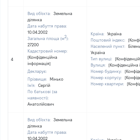
Вид об'єкта:
Земельна
ділянка
Дата набуття права:
10.04.2002
Країна:
Україна
2
Загальна площа (м
):
Поштовий індекс:
[Конф
27200
Населений пункт:
Білен
Кадастровий номер:
Україна
[Конфіденційна
Тип вулиці:
[Конфіденцій
4
інформація]
Вулиця:
[Конфіденційна 
Декларує:
Номер будинку:
[Конфід
Номер корпусу:
[Конфід
Прізвище:
Мінько
Номер квартири:
[Конфі
Ім'я:
Сергій
По батькові (за
наявності):
Анатолійович
Вид об'єкта:
Земельна
ділянка
Дата набуття права:
10.04.2002