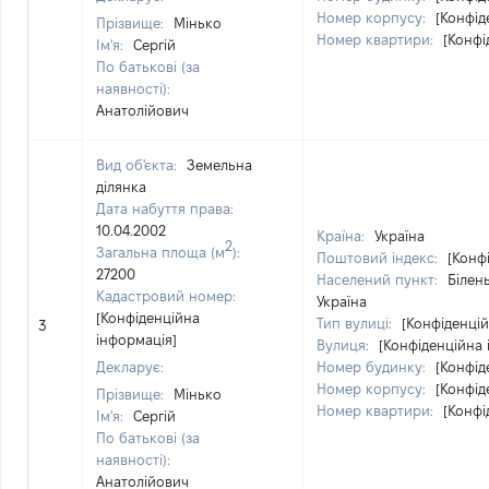
Номер корпусу:
[Конфід
Прізвище:
Мінько
Номер квартири:
[Конфі
Ім'я:
Сергій
По батькові (за
наявності):
Анатолійович
Вид об'єкта:
Земельна
ділянка
Дата набуття права:
10.04.2002
Країна:
Україна
2
Загальна площа (м
):
Поштовий індекс:
[Конф
27200
Населений пункт:
Білен
Кадастровий номер:
Україна
[Конфіденційна
Тип вулиці:
[Конфіденцій
3
інформація]
Вулиця:
[Конфіденційна 
Декларує:
Номер будинку:
[Конфід
Номер корпусу:
[Конфід
Прізвище:
Мінько
Номер квартири:
[Конфі
Ім'я:
Сергій
По батькові (за
наявності):
Анатолійович