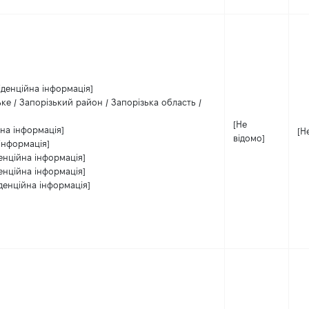
іденційна інформація]
ьке / Запорізький район / Запорізька область /
[Не
на інформація]
[Н
відомо]
інформація]
енційна інформація]
енційна інформація]
денційна інформація]