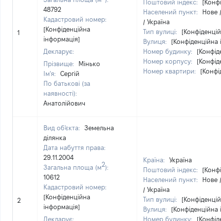
Поштовий індекс:
[Конф
48792
Населений пункт:
Нове 
Кадастровий номер:
/ Україна
[Конфіденційна
Тип вулиці:
[Конфіденцій
1
інформація]
Вулиця:
[Конфіденційна 
Декларує:
Номер будинку:
[Конфід
Номер корпусу:
[Конфід
Прізвище:
Мінько
Номер квартири:
[Конфі
Ім'я:
Сергій
По батькові (за
наявності):
Анатолійович
Вид об'єкта:
Земельна
ділянка
Дата набуття права:
29.11.2004
Країна:
Україна
2
Загальна площа (м
):
Поштовий індекс:
[Конф
10612
Населений пункт:
Нове 
Кадастровий номер:
/ Україна
[Конфіденційна
Тип вулиці:
[Конфіденцій
2
інформація]
Вулиця:
[Конфіденційна 
Декларує:
Номер будинку:
[Конфід