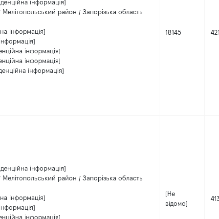
іденційна інформація]
/ Мелітопольський район / Запорізька область
на інформація]
18145
42
інформація]
енційна інформація]
енційна інформація]
денційна інформація]
іденційна інформація]
/ Мелітопольський район / Запорізька область
[Не
на інформація]
41
відомо]
інформація]
енційна інформація]