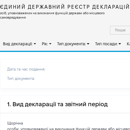
ЄДИНИЙ ДЕРЖАВНИЙ РЕЄСТР ДЕКЛАРАЦІ
осіб, уповноважених на виконання функцій держави або місцевого
самоврядування
Вид декларації:
Рік:
Тип документа:
Тип посади:
К
Дата та час подання:
Тип документа:
1. Вид декларації та звітний період
Щорічна
особи, уповноваженої на виконання функцій держави або місцев