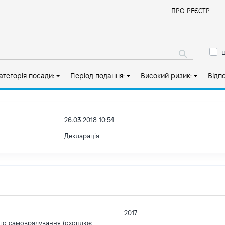
Й
ПРО РЕЄСТР
ш
атегорія посади:
Період подання:
Високий ризик:
Відп
26.03.2018 10:54
Декларація
2017
ого самоврядування (охоплює