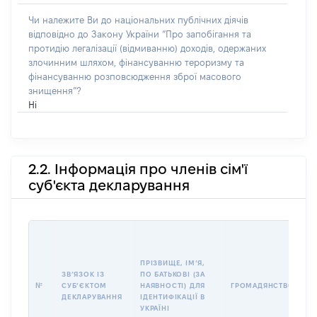
Чи належите Ви до національних публічних діячів
відповідно до Закону України “Про запобігання та
протидію легалізації (відмиванню) доходів, одержаних
злочинним шляхом, фінансуванню тероризму та
фінансуванню розповсюдження зброї масового
знищення”?
Ні
2.2. Інформація про членів сім'ї
суб'єкта декларування
П
І
Б
ПРІЗВИЩЕ, ІМʼЯ,
І
ЗВʼЯЗОК ІЗ
ПО БАТЬКОВІ (ЗА
№
СУБʼЄКТОМ
НАЯВНОСТІ) ДЛЯ
ГРОМАДЯНСТВО
У
ДЕКЛАРУВАННЯ
ІДЕНТИФІКАЦІЇ В
Д
УКРАЇНІ