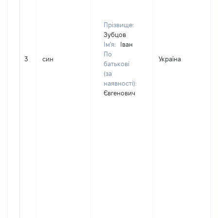
Прізвище:
Зубцов
Ім'я:
Іван
По
3
син
Україна
Д
батькові
(за
наявності):
Євгенович