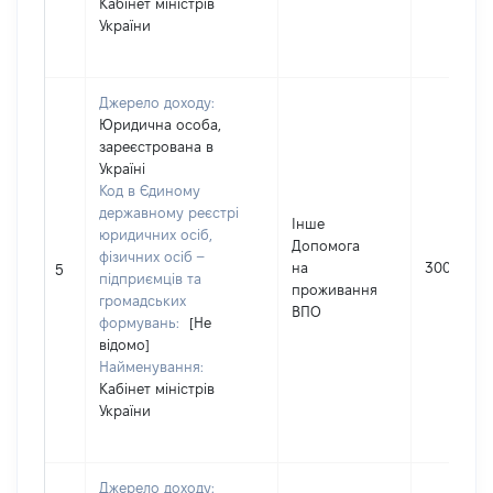
Кабінет міністрів
України
Джерело доходу:
Юридична особа,
зареєстрована в
Україні
Код в Єдиному
державному реєстрі
Інше
юридичних осіб,
Допомога
фізичних осіб –
на
30000
5
підприємців та
проживання
громадських
ВПО
формувань:
[Не
відомо]
Найменування:
Кабінет міністрів
України
Джерело доходу: