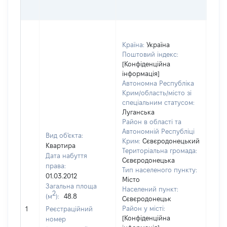
ГРН
Країна:
Україна
Поштовий індекс:
[Конфіденційна
інформація]
Автономна Республіка
Крим/область/місто зі
спеціальним статусом:
Луганська
Район в області та
Автономній Республіці
Вид об'єкта:
Крим:
Сєвєродонецький
Квартира
Територіальна громада:
Дата набуття
Сєвєродонецька
права:
Тип населеного пункту:
1131
01.03.2012
Місто
Тип
Загальна площа
Населений пункт:
варт
2
(м
):
48.8
Сєвєродонецьк
обʼє
Район у місті:
1
Реєстраційний
варт
[Конфіденційна
номер
дату