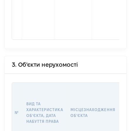
3. Об'єкти нерухомості
ВАР
ДАТ
НАБ
ВИД ТА
ПРА
ХАРАКТЕРИСТИКА
МІСЦЕЗНАХОДЖЕННЯ
№
ЗА
ОБʼЄКТА, ДАТА
ОБʼЄКТА
ОС
НАБУТТЯ ПРАВА
ГР
ОЦІ