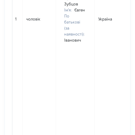
Зубцов
Ім'я:
Євген
По
1
чоловік
Україна
Д
батькові
(за
наявності):
Іванович