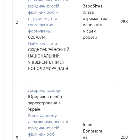
юридичних осіб,
Заробітна
фізичних осіб –
плата
підприємців та
отримана за
288852
2
громадських
основним
формувань:
місцем
02070714
роботи
Найменування:
СХІДНОУКРАЇНСЬКИЙ
НАЦІОНАЛЬНИЙ
УНІВЕРСИТЕТ ІМЕНІ
ВОЛОДИМИРА ДАЛЯ
Джерело доходу:
Юридична особа,
зареєстрована в
Україні
Код в Єдиному
державному реєстрі
Інше
юридичних осіб,
Допомога
фізичних осіб –
на
20000
3