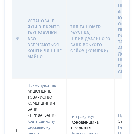
кошти, інше майно
ІНФОР
ФІЗИЧН
ЮРИДИ
УСТАНОВА, В
ОСОБУ,
ЯКІЙ ВІДКРИТО
ТИП ТА НОМЕР
ПРАВО
ТАКІ РАХУНКИ
РАХУНКА,
РОЗПО
№
АБО
ІНДИВІДУАЛЬНОГО
ТАКИМ
ЗБЕРІГАЮТЬСЯ
БАНКІВСЬКОГО
АБО М
КОШТИ ЧИ ІНШЕ
СЕЙФУ (КОМІРКИ)
ДО
МАЙНО
ІНДИВ
БАНКІ
СЕЙФУ 
Найменування:
АКЦІОНЕРНЕ
ТОВАРИСТВО
КОМЕРЦІЙНИЙ
БАНК
«ПРИВАТБАНК»
Прізвищ
Тип рахунку:
Код в Єдиному
ЗУБЦОВ
[Конфіденційна
державному
Ім'я:
АН
інформація]
1
реєстрі
По батьк
Номер рахунку: