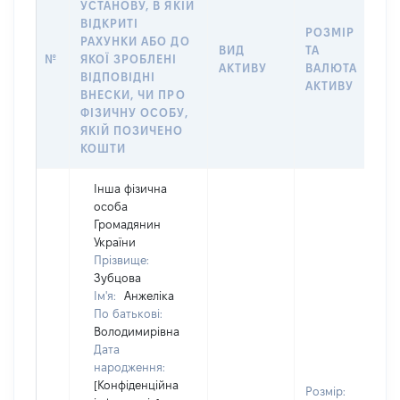
УСТАНОВУ, В ЯКІЙ
ВІДКРИТІ
РОЗМІР
РАХУНКИ АБО ДО
І
ВИД
ТА
№
ЯКОЇ ЗРОБЛЕНІ
Я
АКТИВУ
ВАЛЮТА
ВІДПОВІДНІ
П
АКТИВУ
ВНЕСКИ, ЧИ ПРО
ФІЗИЧНУ ОСОБУ,
ЯКІЙ ПОЗИЧЕНО
КОШТИ
Інша фізична
особа
Громадянин
України
Прізвище:
Зубцова
Ім'я:
Анжеліка
По батькові:
Володимирівна
Дата
народження:
В
[Конфіденційна
Розмір: