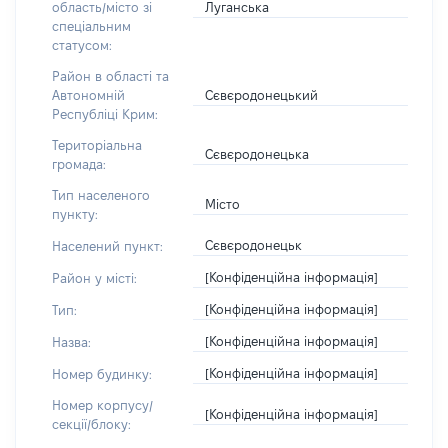
Луганська
область/місто зі
спеціальним
статусом:
Район в області та
Сєвєродонецький
Автономній
Республіці Крим:
Територіальна
Сєвєродонецька
громада:
Тип населеного
Місто
пункту:
Сєвєродонецьк
Населений пункт:
[Конфіденційна інформація]
Район у місті:
[Конфіденційна інформація]
Тип:
[Конфіденційна інформація]
Назва:
[Конфіденційна інформація]
Номер будинку:
Номер корпусу/
[Конфіденційна інформація]
секції/блоку: