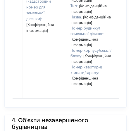
інформація]
(кадастровий
набу
Тип:
[Конфіденційна
номер для
пра
інформація]
земельної
Назва:
[Конфіденційна
ділянки):
інформація]
[Конфіденційна
Номер будинку/
інформація]
земельної ділянки:
[Конфіденційна
інформація]
Номер корпусу/секції/
блоку:
[Конфіденційна
інформація]
Номер квартири/
кімнати/гаражу:
[Конфіденційна
інформація]
4. Об'єкти незавершеного
будівництва