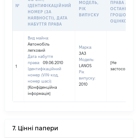
МОДЕЛЬ,
ПРАВА АБО 
№
ІДЕНТИФІКАЦІЙНИЙ
РІК
ОСТАННЬО
НОМЕР (ЗА
ВИПУСКУ
ГРОШОВОЮ
НАЯВНОСТІ), ДАТА
ОЦІНКОЮ, Г
НАБУТТЯ ПРАВА
Вид майна:
Автомобіль
Марка:
легковий
ЗАЗ
Дата набуття
Модель:
права:
09.06.2010
[Не
LANOS
1
Ідентифікаційний
застосовуєтьс
Рік
номер (VIN-код,
випуску:
номер шасі):
2010
[Конфіденційна
інформація]
7. Цінні папери