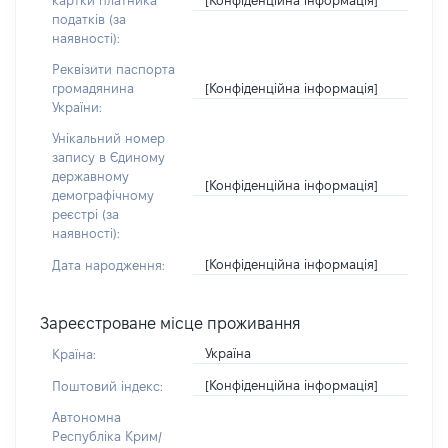
картки платника
податків (за
наявності):
Реквізити паспорта
[Конфіденційна інформація]
громадянина
України:
Унікальний номер
запису в Єдиному
державному
[Конфіденційна інформація]
демографічному
реєстрі (за
наявності):
[Конфіденційна інформація]
Дата народження:
Зареєстроване місце проживання
Україна
Країна:
[Конфіденційна інформація]
Поштовий індекс:
Автономна
Республіка Крим/