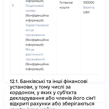
П
інформація]
Готівкові
100000
І
1
Податковий
кошти
Валюта:
П
номер:
UAH
н
[Конфіденційна
інформація]
Зареєстроване
місце
проживання:
[Конфіденційна
інформація]
Місце
фактичного
проживання:
[Конфіденційна
інформація]
12.1. Банківські та інші фінансові
установи, у тому числі за
кордоном, у яких у суб'єкта
декларування або членів його сім'ї
відкриті рахунки або зберігаються