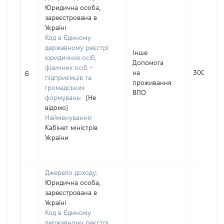
Юридична особа,
зареєстрована в
Україні
Код в Єдиному
державному реєстрі
Інше
юридичних осіб,
Допомога
фізичних осіб –
на
30000
6
підприємців та
проживання
громадських
ВПО
формувань:
[Не
відомо]
Найменування:
Кабінет міністрів
України
Джерело доходу:
Юридична особа,
зареєстрована в
Україні
Код в Єдиному
державному реєстрі