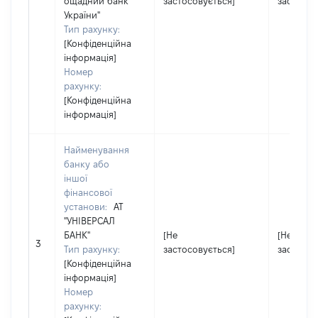
ощадний банк
застосовується]
застосов
України"
Тип рахунку:
[Конфіденційна
інформація]
Номер
рахунку:
[Конфіденційна
інформація]
Найменування
банку або
іншої
фінансової
установи:
АТ
"УНІВЕРСАЛ
БАНК"
[Не
[Не
3
Тип рахунку:
застосовується]
застосов
[Конфіденційна
інформація]
Номер
рахунку: