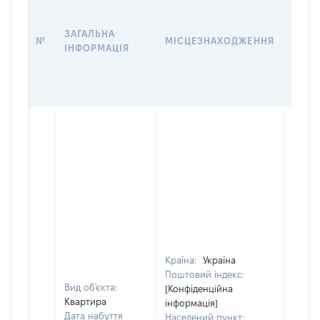
ДАТУ
НАБУ
ЗАГАЛЬНА
ПРАВ
№
МІСЦЕЗНАХОДЖЕННЯ
ІНФОРМАЦІЯ
ЗА
ОСТ
ГРО
ОЦІ
Країна:
Україна
Поштовий індекс:
Вид об'єкта:
[Конфіденційна
Квартира
інформація]
Дата набуття
Населений пункт: