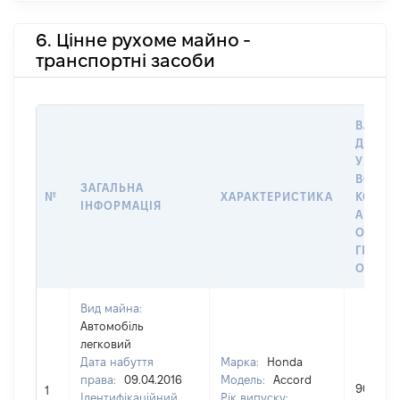
6. Цінне рухоме майно -
транспортні засоби
ВАРТІС
ДАТУ 
У ВЛАС
ВОЛОД
ЗАГАЛЬНА
№
ХАРАКТЕРИСТИКА
КОРИС
ІНФОРМАЦІЯ
АБО З
ОСТА
ГРОШ
ОЦІНК
Вид майна:
Автомобіль
легковий
Дата набуття
Марка:
Honda
права:
09.04.2016
Модель:
Accord
90000
1
Ідентифікаційний
Рік випуску: