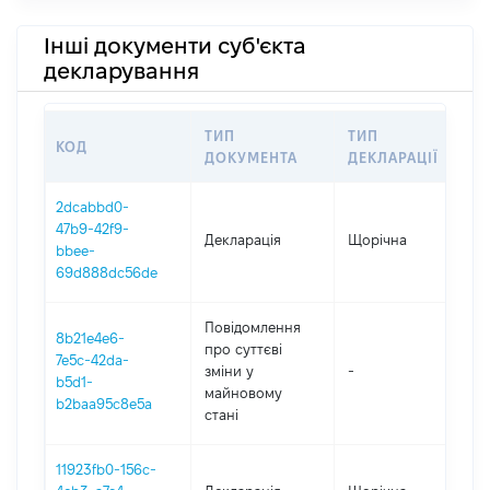
Інші документи суб'єкта
декларування
ТИП
ТИП
КОД
П
ДОКУМЕНТА
ДЕКЛАРАЦІЇ
2dcabbd0-
47b9-42f9-
Декларація
Щорічна
2
bbee-
69d888dc56de
Повідомлення
8b21e4e6-
про суттєві
7e5c-42da-
зміни y
-
2
b5d1-
майновому
b2baa95c8e5a
стані
11923fb0-156c-