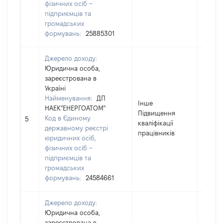
фізичних осіб –
підприємців та
громадських
формувань:
25885301
Джерело доходу:
Юридична особа,
зареєстрована в
Україні
Найменування:
ДП
Інше
НАЕК"ЕНЕРГОАТОМ"
Підвищення
Код в Єдиному
5300
5
кваліфікації
державному реєстрі
працівників
юридичних осіб,
фізичних осіб –
підприємців та
громадських
формувань:
24584661
Джерело доходу:
Юридична особа,
зареєстрована в