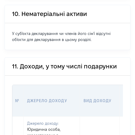
10. Нематеріальні активи
У суб'єкта декларування чи членів його сім'ї відсутні
об'єкти для декларування в цьому розділі.
11. Доходи, у тому числі подарунки
РОЗМ
№
ДЖЕРЕЛО ДОХОДУ
ВИД ДОХОДУ
(ВАРТ
Джерело доходу:
Юридична особа,