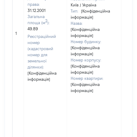
права:
Київ / Україна
31.12.2001
Тип:
[Конфіденційна
Загальна
інформація]
2
площа (м
):
Назва:
[Член 
49.89
[Конфіденційна
не на
1
інформація]
Реєстраційний
інфор
Номер будинку:
номер
[Конфіденційна
(кадастровий
інформація]
номер для
Номер корпусу:
земельної
[Конфіденційна
ділянки):
інформація]
[Конфіденційна
Номер квартири:
інформація]
[Конфіденційна
інформація]