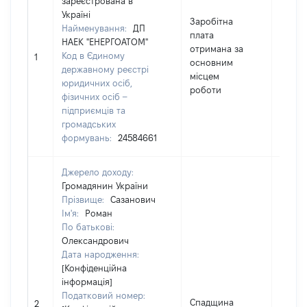
зареєстрована в
Україні
Заробітна
Найменування:
ДП
плата
НАЕК "ЕНЕРГОАТОМ"
отримана за
Код в Єдиному
48033
1
основним
державному реєстрі
місцем
юридичних осіб,
роботи
фізичних осіб –
підприємців та
громадських
формувань:
24584661
Джерело доходу:
Громадянин України
Прізвище:
Сазанович
Ім'я:
Роман
По батькові:
Олександрович
Дата народження:
[Конфіденційна
інформація]
Податковий номер:
Спадщина
94000
2