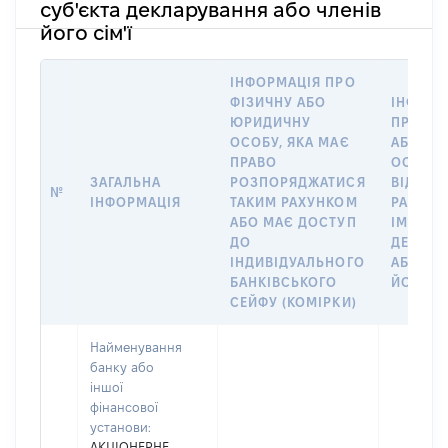
суб'єкта декларування або членів
його сім'ї
ІНФОРМАЦІЯ ПРО
ФІЗИЧНУ АБО
ІНФОРМ
ЮРИДИЧНУ
ПРО ФІ
ОСОБУ, ЯКА МАЄ
АБО Ю
ПРАВО
ОСОБУ,
ЗАГАЛЬНА
РОЗПОРЯДЖАТИСЯ
ВІДКРИ
№
ІНФОРМАЦІЯ
ТАКИМ РАХУНКОМ
РАХУНО
АБО МАЄ ДОСТУП
ІМ’Я СУ
ДО
ДЕКЛАР
ІНДИВІДУАЛЬНОГО
АБО ЧЛ
БАНКІВСЬКОГО
ЙОГО СІ
СЕЙФУ (КОМІРКИ)
Найменування
банку або
іншої
фінансової
установи:
АКЦІОНЕРНЕ