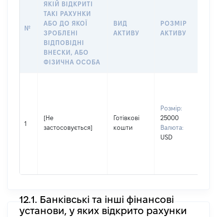
ЯКІЙ ВІДКРИТІ
ТАКІ РАХУНКИ
ІН
АБО ДО ЯКОЇ
ВИД
РОЗМІР
№
ЩО
ЗРОБЛЕНІ
АКТИВУ
АКТИВУ
НА
ВІДПОВІДНІ
ВНЕСКИ, АБО
ФІЗИЧНА ОСОБА
Вла
Прі
СА
Розмір:
Ім'я
[Не
Готівкові
25000
ОЛ
1
застосовується]
кошти
Валюта:
По 
USD
(за
ная
РО
12.1. Банківські та інші фінансові
установи, у яких відкрито рахунки