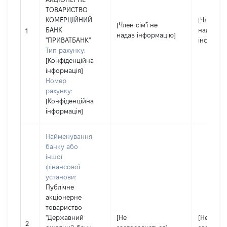
ТОВАРИСТВО
КОМЕРЦІЙНИЙ
[Член сім
[Член сім'ї не
БАНК
надав
1
надав інформацію]
"ПРИВАТБАНК"
інформац
Тип рахунку:
[Конфіденційна
інформація]
Номер
рахунку:
[Конфіденційна
інформація]
Найменування
банку або
іншої
фінансової
установи:
Публічне
акціонерне
товариство
"Державний
[Не
[Не
2