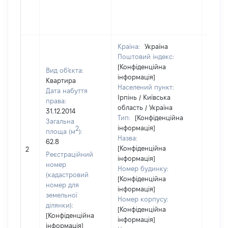
Країна:
Україна
Поштовий індекс:
[Конфіденційна
Вид об'єкта:
інформація]
Квартира
Населений пункт:
Дата набуття
Ірпінь / Київська
права:
область / Україна
31.12.2014
Тип:
[Конфіденційна
Загальна
інформація]
2
площа (м
):
Назва:
62.8
[Конфіденційна
[Не ві
2
Реєстраційний
інформація]
номер
Номер будинку:
(кадастровий
[Конфіденційна
номер для
інформація]
земельної
Номер корпусу:
ділянки):
[Конфіденційна
[Конфіденційна
інформація]
інформація]