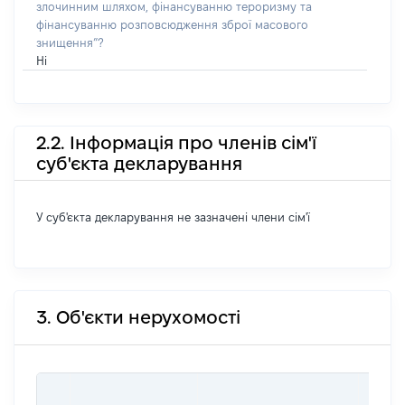
злочинним шляхом, фінансуванню тероризму та
фінансуванню розповсюдження зброї масового
знищення”?
Ні
2.2. Інформація про членів сім'ї
суб'єкта декларування
У суб'єкта декларування не зазначені члени сім'ї
3. Об'єкти нерухомості
ВАРТ