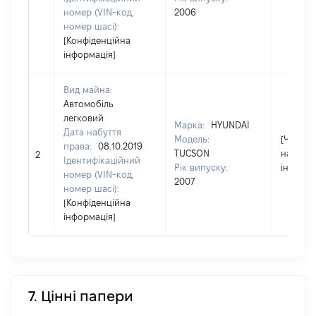
номер (VIN-код,
2006
номер шасі):
[Конфіденційна
інформація]
Вид майна:
Автомобіль
легковий
Марка:
HYUNDAI
Дата набуття
Модель:
[Член сі
права:
08.10.2019
TUCSON
надав
2
Ідентифікаційний
Рік випуску:
інформа
номер (VIN-код,
2007
номер шасі):
[Конфіденційна
інформація]
7. Цінні папери