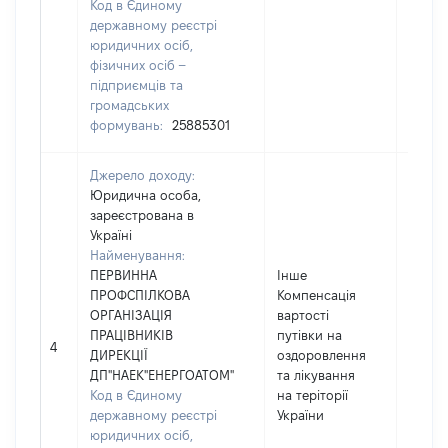
Код в Єдиному
державному реєстрі
юридичних осіб,
фізичних осіб –
підприємців та
громадських
формувань:
25885301
Джерело доходу:
Юридична особа,
зареєстрована в
Україні
Найменування:
ПЕРВИННА
Інше
ПРОФСПІЛКОВА
Компенсація
ОРГАНІЗАЦІЯ
вартості
ПРАЦІВНИКІВ
путівки на
11730
4
ДИРЕКЦІЇ
оздоровлення
ДП"НАЕК"ЕНЕРГОАТОМ"
та лікування
Код в Єдиному
на теріторії
державному реєстрі
України
юридичних осіб,