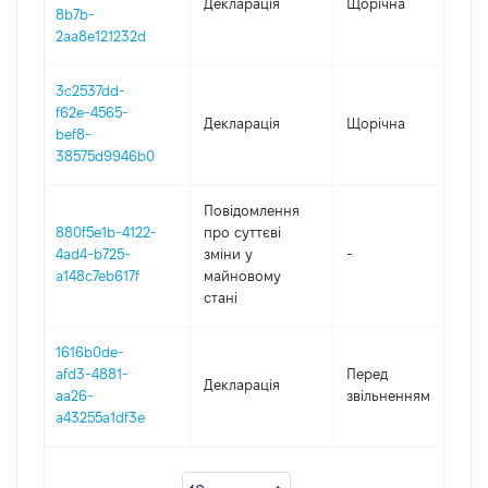
Декларація
Щорічна
2
8b7b-
2aa8e121232d
3c2537dd-
f62e-4565-
Декларація
Щорічна
2
bef8-
38575d9946b0
Повідомлення
880f5e1b-4122-
про суттєві
4ad4-b725-
зміни y
-
2
a148c7eb617f
майновому
стані
1616b0de-
0
afd3-4881-
Перед
Декларація
-
aa26-
звільненням
0
a43255a1df3e