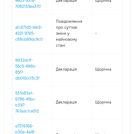
4eb3-a7c4-
Декларація
Щорічна
2
7082135ea370
Повідомлення
afc671d5-feb9-
про суттєві
422f-9765-
зміни y
-
2
c89cb89dc9c0
майновому
стані
9932dcff-
55c9-496b-
Декларація
Щорічна
2
85f7-
db015ccf3c3f
531b83e1-
6796-45bc-
Декларація
Щорічна
2
b397-
767adc1ce512
d7219766-
b30e-4af8-