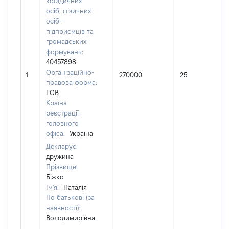
юридичних
осіб, фізичних
осіб –
підприємців та
громадських
формувань:
40457898
Організаційно-
1
270000
25
правова форма:
ТОВ
Країна
реєстрації
головного
офіса:
Україна
Декларує:
дружина
Прізвище:
Біжко
Ім'я:
Наталія
По батькові (за
наявності):
Володимирівна