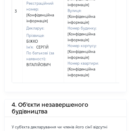
Реєстраційний
інформація]
номер:
Вулиця:
3
147151
[Конфіденційна
[Конфіденційна
інформація]
інформація]
Декларує:
Номер будинку:
[Конфіденційна
Прізвище:
інформація]
БІЖКО
Номер корпусу:
Ім'я:
СЕРГІЙ
[Конфіденційна
По батькові (за
інформація]
наявності):
Номер квартири:
ВІТАЛІЙОВИЧ
[Конфіденційна
інформація]
4. Об'єкти незавершеного
будівництва
У суб'єкта декларування чи членів його сім'ї відсутні