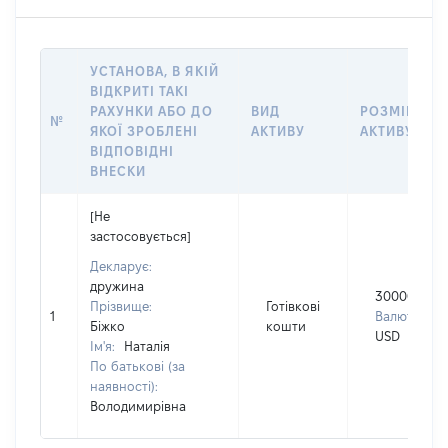
УСТАНОВА, В ЯКІЙ
ВІДКРИТІ ТАКІ
РАХУНКИ АБО ДО
ВИД
РОЗМІР
№
ЯКОЇ ЗРОБЛЕНІ
АКТИВУ
АКТИВУ
ВІДПОВІДНІ
ВНЕСКИ
[Не
застосовується]
Декларує:
дружина
30000
Прізвище:
Готівкові
1
Валюта:
Біжко
кошти
USD
Ім'я:
Наталія
По батькові (за
наявності):
Володимирівна