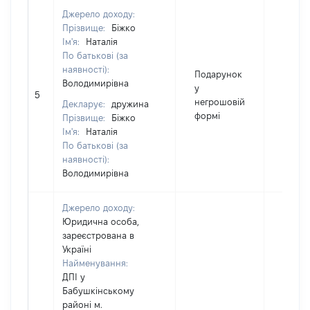
Джерело доходу:
Прізвище:
Біжко
Ім'я:
Наталія
По батькові (за
наявності):
Подарунок
Володимирівна
у
5
147151
негрошовій
Декларує:
дружина
формі
Прізвище:
Біжко
Ім'я:
Наталія
По батькові (за
наявності):
Володимирівна
Джерело доходу:
Юридична особа,
зареєстрована в
Україні
Найменування:
ДПІ у
Бабушкінському
районі м.