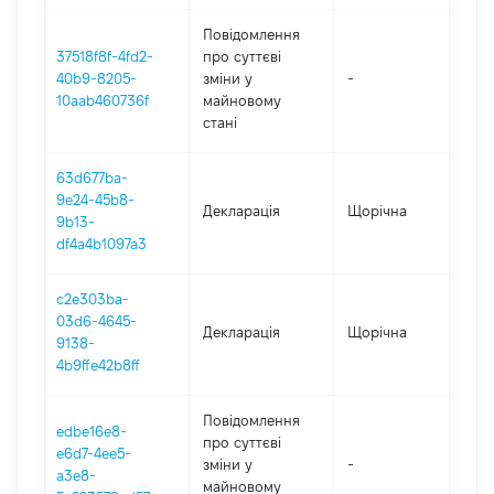
Повідомлення
37518f8f-4fd2-
про суттєві
40b9-8205-
зміни y
-
2
10aab460736f
майновому
стані
63d677ba-
9e24-45b8-
Декларація
Щорічна
2
9b13-
df4a4b1097a3
c2e303ba-
03d6-4645-
Декларація
Щорічна
2
9138-
4b9ffe42b8ff
Повідомлення
edbe16e8-
про суттєві
e6d7-4ee5-
зміни y
-
2
a3e8-
майновому