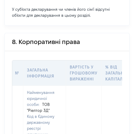
У суб'єкта декларування чи членів його сім'ї відсутні
об'єкти для декларування в цьому розділі.
8. Корпоративні права
ВАРТІСТЬ У
% ВІД
ЗАГАЛЬНА
№
ГРОШОВОМУ
ЗАГАЛЬНОГО
ІНФОРМАЦІЯ
ВИРАЖЕННІ
КАПІТАЛУ
Найменування
юридичної
особи:
ТОВ
"Ріелтор 3Д"
Код в Єдиному
державному
реєстрі