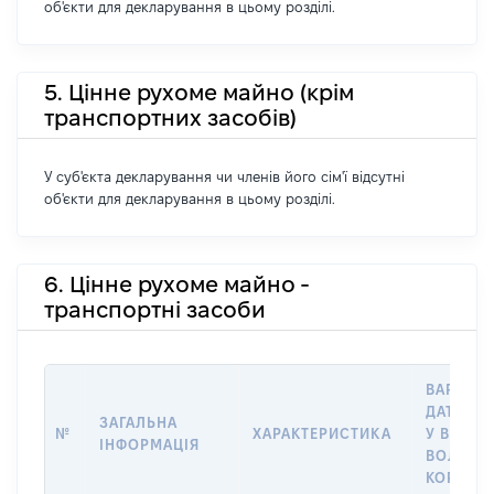
об'єкти для декларування в цьому розділі.
5. Цінне рухоме майно (крім
транспортних засобів)
У суб'єкта декларування чи членів його сім'ї відсутні
об'єкти для декларування в цьому розділі.
6. Цінне рухоме майно -
транспортні засоби
ВАРТІСТ
ДАТУ НА
ЗАГАЛЬНА
№
ХАРАКТЕРИСТИКА
У ВЛАСН
ІНФОРМАЦІЯ
ВОЛОДІ
КОРИСТ