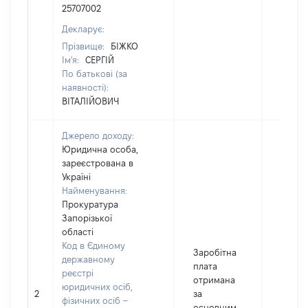
25707002
Декларує:
Прізвище:
БІЖКО
Ім'я:
СЕРГІЙ
По батькові (за
наявності):
ВІТАЛІЙОВИЧ
Джерело доходу:
Юридична особа,
зареєстрована в
Україні
Найменування:
Прокуратура
Запорізької
області
Код в Єдиному
Заробітна
державному
плата
реєстрі
отримана
юридичних осіб,
2
за
42453
фізичних осіб –
основним