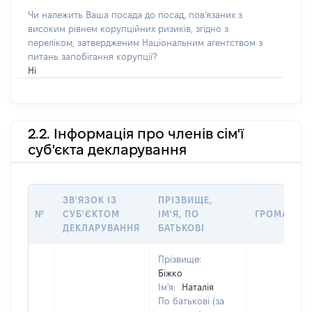
Чи належить Ваша посада до посад, пов'язаних з
високим рівнем корупційних ризиків, згідно з
переліком, затвердженим Національним агентством з
питань запобігання корупції?
Ні
2.2. Інформація про членів сім'ї
суб'єкта декларування
ЗВ'ЯЗОК ІЗ
ПРІЗВИЩЕ,
№
СУБ'ЄКТОМ
ІМ'Я, ПО
ГРОМАДЯН
ДЕКЛАРУВАННЯ
БАТЬКОВІ
Прізвище:
Біжко
Ім'я:
Наталія
По батькові (за