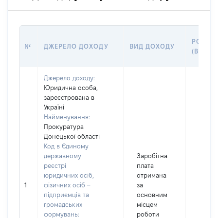
РОЗМІ
№
ДЖЕРЕЛО ДОХОДУ
ВИД ДОХОДУ
(ВАРТІ
Джерело доходу:
Юридична особа,
зареєстрована в
Україні
Найменування:
Прокуратура
Донецької області
Код в Єдиному
державному
Заробітна
реєстрі
плата
юридичних осіб,
отримана
1
фізичних осіб –
за
20047
підприємців та
основним
громадських
місцем
формувань:
роботи