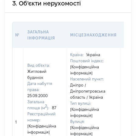
3. Об'єкти нерухомості
ВАРТ
ЗАГАЛЬНА
№
МІСЦЕЗНАХОДЖЕННЯ
НА Д
ІНФОРМАЦІЯ
НАБУ
Країна:
Україна
Поштовий індекс:
Вид об'єкта:
[Конфіденційна
Житловий
інформація]
будинок
Населений пункт:
Дата набуття
Дніпро /
права:
Дніпропетровська
25.09.2000
область / Україна
Загальна
Тип вулиці:
2
площа (м
):
87
[Конфіденційна
Реєстраційний
інформація]
номер:
Вулиця:
1
24210
[Конфіденційна
[Конфіденційна
інформація]
інформація]