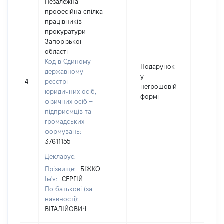
Незалежна
професійна спілка
працівників
прокуратури
Запорізької
області
Код в Єдиному
Подарунок
державному
у
4
реєстрі
389
негрошовій
юридичних осіб,
формі
фізичних осіб –
підприємців та
громадських
формувань:
37611155
Декларує:
Прізвище:
БІЖКО
Ім'я:
СЕРГІЙ
По батькові (за
наявності):
ВІТАЛІЙОВИЧ