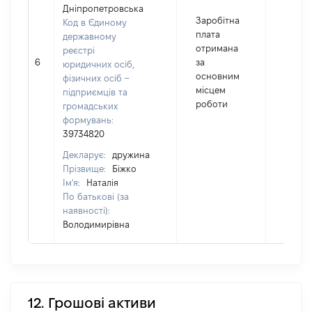
Дніпропетровська
Заробітна
Код в Єдиному
плата
державному
отримана
реєстрі
6
за
3470
юридичних осіб,
основним
фізичних осіб –
місцем
підприємців та
роботи
громадських
формувань:
39734820
Декларує:
дружина
Прізвище:
Біжко
Ім'я:
Наталія
По батькові (за
наявності):
Володимирівна
12. Грошові активи