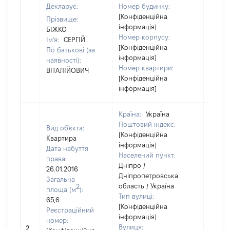
Декларує:
Номер будинку:
[Конфіденційна
Прізвище:
інформація]
БІЖКО
Номер корпусу:
Ім'я:
СЕРГІЙ
[Конфіденційна
По батькові (за
інформація]
наявності):
Номер квартири:
ВІТАЛІЙОВИЧ
[Конфіденційна
інформація]
Країна:
Україна
Поштовий індекс:
Вид об'єкта:
[Конфіденційна
Квартира
інформація]
Дата набуття
Населений пункт:
права:
Дніпро /
26.01.2016
Дніпропетровська
Загальна
область / Україна
2
площа (м
):
Тип вулиці:
65,6
[Конфіденційна
Реєстраційний
інформація]
номер:
Вулиця:
2
147151