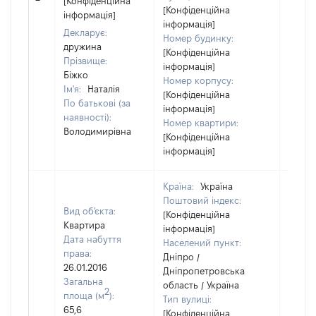
[Конфіденційна
[Конфіденційна
інформація]
інформація]
Декларує:
Номер будинку:
дружина
[Конфіденційна
Прізвище:
інформація]
Біжко
Номер корпусу:
Ім'я:
Наталія
[Конфіденційна
По батькові (за
інформація]
наявності):
Номер квартири:
Володимирівна
[Конфіденційна
інформація]
Країна:
Україна
Поштовий індекс:
Вид об'єкта:
[Конфіденційна
Квартира
інформація]
Дата набуття
Населений пункт:
права:
Дніпро /
26.01.2016
Дніпропетровська
Загальна
область / Україна
2
площа (м
):
Тип вулиці:
65,6
[Конфіденційна