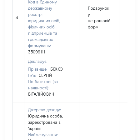
Код в Єдиному
державному
Подарунок
реєстрі
у
3
390
юридичних осіб,
негрошовій
фізичних осіб –
формі
підприємців та
громадських
формувань:
35099111
Декларує:
Прізвище:
БІЖКО
Ім'я:
СЕРГІЙ
По батькові (за
наявності):
ВІТАЛІЙОВИЧ
Джерело доходу:
Юридична особа,
зареєстрована в
Україні
Найменування: