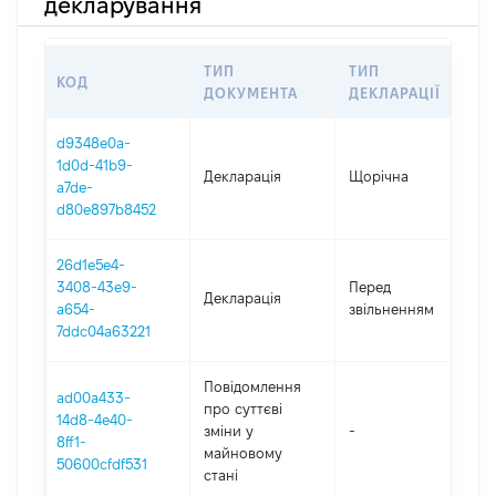
декларування
ТИП
ТИП
КОД
П
ДОКУМЕНТА
ДЕКЛАРАЦІЇ
d9348e0a-
1d0d-41b9-
Декларація
Щорічна
2
a7de-
d80e897b8452
26d1e5e4-
01
3408-43e9-
Перед
Декларація
-
a654-
звільненням
06
7ddc04a63221
Повідомлення
ad00a433-
про суттєві
14d8-4e40-
зміни y
-
2
8ff1-
майновому
50600cfdf531
стані