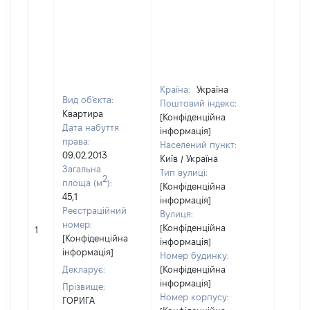
Країна:
Україна
Вид об'єкта:
Поштовий індекс:
Квартира
[Конфіденційна
Дата набуття
інформація]
права:
Населений пункт:
09.02.2013
Київ / Україна
Загальна
Тип вулиці:
2
площа (м
):
[Конфіденційна
45,1
інформація]
Реєстраційний
Вулиця:
[Не
номер:
[Конфіденційна
1
відом
[Конфіденційна
інформація]
інформація]
Номер будинку:
Декларує:
[Конфіденційна
інформація]
Прізвище:
Номер корпусу:
ГОРИГА