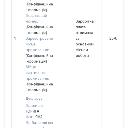
[Конфіденційна
інформація]
Податковий
номер:
Заробітна
[Конфіденційна
плата
інформація]
отримана
1
Зареєстроване
за
25787
місце
основним
проживання:
місцем
[Конфіденційна
роботи
інформація]
Місце
фактичного
проживання:
[Конфіденційна
інформація]
Декларує:
Прізвище:
ГОРИГА
Ім'я:
ЯНА
По батькові (за