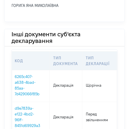
ГОРИГА ЯНА МИКОЛАЇВНА
Інші документи суб'єкта
декларування
ТИП
ТИП
КОД
ПЕР
ДОКУМЕНТА
ДЕКЛАРАЦІЇ
6265c407-
a638-4bad-
Декларація
Щорічна
2022
85aa-
7d429066f85b
d9e7839a-
01.0
e122-4bd2-
Перед
Декларація
-
96ff-
звільненням
11.02
8451d69929a3