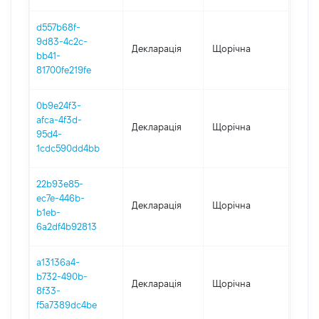
d557b68f-
9d83-4c2c-
Декларація
Щорічна
2021
bb41-
81700fe219fe
0b9e24f3-
afca-4f3d-
Декларація
Щорічна
2020
95d4-
1cdc590dd4bb
22b93e85-
ec7e-446b-
Декларація
Щорічна
2019
b1eb-
6a2df4b92813
a13136a4-
b732-490b-
Декларація
Щорічна
2018
8f33-
f5a7389dc4be