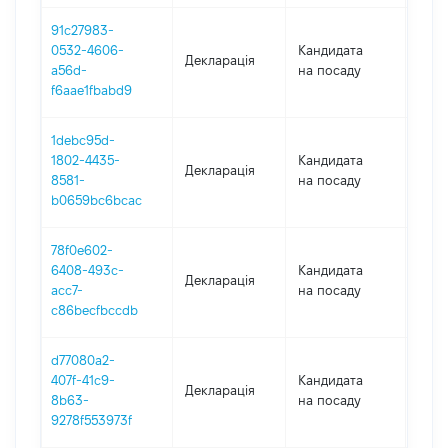
91c27983-
0532-4606-
Кандидата
Декларація
2018
a56d-
на посаду
f6aae1fbabd9
1debc95d-
1802-4435-
Кандидата
Декларація
2018
8581-
на посаду
b0659bc6bcac
78f0e602-
6408-493c-
Кандидата
Декларація
2017
acc7-
на посаду
c86becfbccdb
d77080a2-
407f-41c9-
Кандидата
Декларація
2017
8b63-
на посаду
9278f553973f