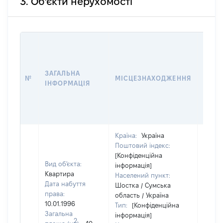
3. Об'єкти нерухомості
ВАРТ
ДАТУ
НАБУ
ЗАГАЛЬНА
ПРАВ
№
МІСЦЕЗНАХОДЖЕННЯ
ІНФОРМАЦІЯ
ЗА
ОСТ
ГРО
ОЦІ
Країна:
Україна
Поштовий індекс:
[Конфіденційна
Вид об'єкта:
інформація]
Квартира
Населений пункт:
Дата набуття
Шостка / Сумська
права:
область / Україна
10.01.1996
Тип:
[Конфіденційна
Загальна
інформація]
2