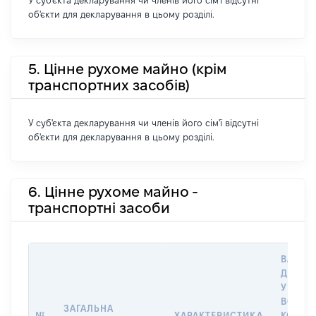
У суб'єкта декларування чи членів його сім'ї відсутні
об'єкти для декларування в цьому розділі.
5. Цінне рухоме майно (крім
транспортних засобів)
У суб'єкта декларування чи членів його сім'ї відсутні
об'єкти для декларування в цьому розділі.
6. Цінне рухоме майно -
транспортні засоби
ВАРТІС
ДАТУ 
У ВЛАС
ВОЛОД
ЗАГАЛЬНА
№
ХАРАКТЕРИСТИКА
КОРИС