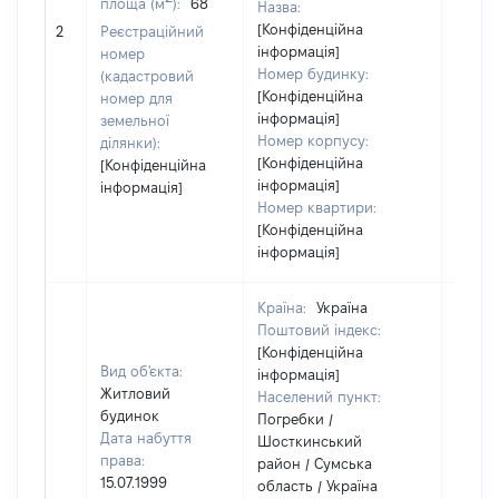
площа (м
):
68
Назва:
[Конфіденційна
[Не ві
2
Реєстраційний
інформація]
номер
Номер будинку:
(кадастровий
[Конфіденційна
номер для
інформація]
земельної
Номер корпусу:
ділянки):
[Конфіденційна
[Конфіденційна
інформація]
інформація]
Номер квартири:
[Конфіденційна
інформація]
Країна:
Україна
Поштовий індекс:
[Конфіденційна
Вид об'єкта:
інформація]
Житловий
Населений пункт:
будинок
Погребки /
Дата набуття
Шосткинський
права:
район / Сумська
15.07.1999
область / Україна