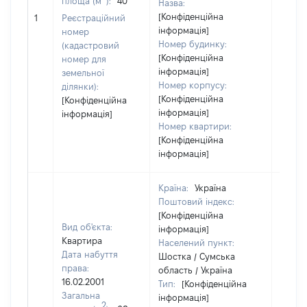
площа (м
):
40
Назва:
[Конфіденційна
[Не ві
1
Реєстраційний
інформація]
номер
Номер будинку:
(кадастровий
[Конфіденційна
номер для
інформація]
земельної
Номер корпусу:
ділянки):
[Конфіденційна
[Конфіденційна
інформація]
інформація]
Номер квартири:
[Конфіденційна
інформація]
Країна:
Україна
Поштовий індекс:
[Конфіденційна
Вид об'єкта:
інформація]
Квартира
Населений пункт:
Дата набуття
Шостка / Сумська
права:
область / Україна
16.02.2001
Тип:
[Конфіденційна
Загальна
інформація]
2