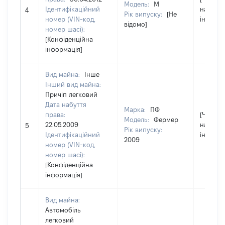
Модель:
М
Ідентифікаційний
надав
4
Рік випуску:
[Не
номер (VIN-код,
інформа
відомо]
номер шасі):
[Конфіденційна
інформація]
Вид майна:
Інше
Інший вид майна:
Причіп легковий
Дата набуття
Марка:
ПФ
права:
[Член сі
Модель:
Фермер
22.05.2009
надав
5
Рік випуску:
Ідентифікаційний
інформа
2009
номер (VIN-код,
номер шасі):
[Конфіденційна
інформація]
Вид майна:
Автомобіль
легковий