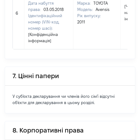
Дата набуття
Марка:
TOYOTA
[Член сі
права:
03.05.2018
Модель:
Avensis
надав
6
Ідентифікаційний
Рік випуску:
інформа
номер (VIN-код,
2011
номер шасі):
[Конфіденційна
інформація]
7. Цінні папери
У суб'єкта декларування чи членів його сім'ї відсутні
об'єкти для декларування в цьому розділі.
8. Корпоративні права