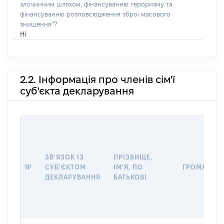
злочинним шляхом, фінансуванню тероризму та
фінансуванню розповсюдження зброї масового
знищення”?
Ні
2.2. Інформація про членів сім'ї
суб'єкта декларування
ЗВ'ЯЗОК ІЗ
ПРІЗВИЩЕ,
№
СУБ'ЄКТОМ
ІМ'Я, ПО
ГРОМАДЯН
ДЕКЛАРУВАННЯ
БАТЬКОВІ