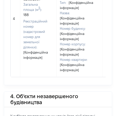
Тип:
[Конфіденційна
Загальна
інформація]
2
площа (м
):
Назва:
188
[Конфіденційна
[Не ві
4
Реєстраційний
інформація]
номер
Номер будинку:
(кадастровий
[Конфіденційна
номер для
інформація]
земельної
Номер корпусу:
ділянки):
[Конфіденційна
[Конфіденційна
інформація]
інформація]
Номер квартири:
[Конфіденційна
інформація]
4. Об'єкти незавершеного
будівництва