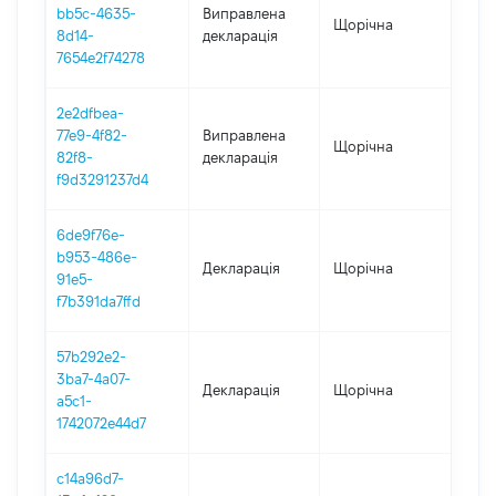
bb5c-4635-
Виправлена
Щорічна
202
8d14-
декларація
7654e2f74278
2e2dfbea-
77e9-4f82-
Виправлена
Щорічна
2021
82f8-
декларація
f9d3291237d4
6de9f76e-
b953-486e-
Декларація
Щорічна
202
91e5-
f7b391da7ffd
57b292e2-
3ba7-4a07-
Декларація
Щорічна
2021
a5c1-
1742072e44d7
c14a96d7-