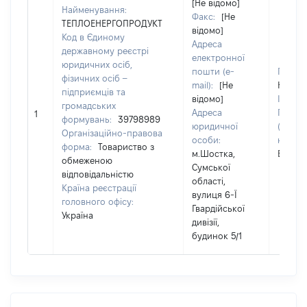
[Не відомо]
Найменування:
Факс:
[Не
ТЕПЛОЕНЕРГОПРОДУКТ
відомо]
Код в Єдиному
Адреса
державному реєстрі
електронної
юридичних осіб,
пошти (e-
Прізви
фізичних осіб –
mail):
[Не
Новик
підприємців та
відомо]
Ім'я:
А
громадських
Адреса
По бат
1
формувань:
39798989
юридичної
(за
Організаційно-правова
особи:
наявно
форма:
Товариство з
м.Шостка,
Віктор
обмеженою
Сумської
відповідальністю
області,
Країна реєстрації
вулиця 6-Ї
головного офісу:
Гвардійської
Україна
дивізії,
будинок 5/1