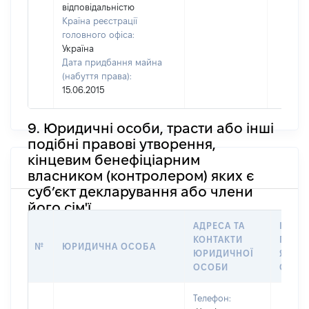
відповідальністю
Країна реєстрації
головного офіса:
Україна
Дата придбання майна
(набуття права):
15.06.2015
9. Юридичні особи, трасти або інші
подібні правові утворення,
кінцевим бенефіціарним
власником (контролером) яких є
суб’єкт декларування або члени
його сім'ї
АДРЕСА ТА
ІНФО
КОНТАКТИ
ПРО 
№
ЮРИДИЧНА ОСОБА
ЮРИДИЧНОЇ
ЯКОЇ
ОСОБИ
СТОС
Телефон: