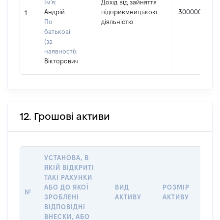
Ім'я:
Дохід від зайняття
Андрій
підприємницькою
300000
1
По
діяльністю
батькові
(за
наявності):
Вікторович
12. Грошові активи
УСТАНОВА, В
ЯКІЙ ВІДКРИТІ
ТАКІ РАХУНКИ
ІН
АБО ДО ЯКОЇ
ВИД
РОЗМІР
Щ
№
ЗРОБЛЕНІ
АКТИВУ
АКТИВУ
ПР
ВІДПОВІДНІ
ОБ
ВНЕСКИ, АБО