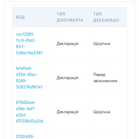
ТИП
ТИП
КОД
ПЕР
ДОКУМЕНТА
ДЕКЛАРАЦІЇ
cbcf2585-
11c9-45d2-
Декларація
Щорічна
202
87cf-
3d8ecf4a3387
fefdf0e5-
01.0
d35d-45dc-
Перед
Декларація
-
9249-
звільненням
30.0
308274d867a7
97942bbe-
a54b-4af7-
Декларація
Щорічна
202
a02d-
47035643a20b
0152fd99-