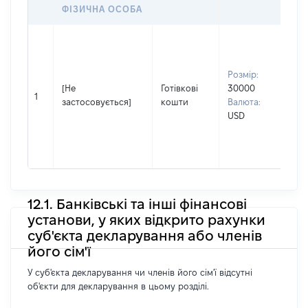
ФІЗИЧНА ОСОБА
Вла
Прі
Но
Розмір:
Ім'я
[Не
Готівкові
30000
Анд
1
застосовується]
кошти
Валюта:
По 
USD
(за
ная
Вік
12.1. Банківські та інші фінансові
установи, у яких відкрито рахунки
суб'єкта декларування або членів
його сім'ї
У суб'єкта декларування чи членів його сім'ї відсутні
об'єкти для декларування в цьому розділі.