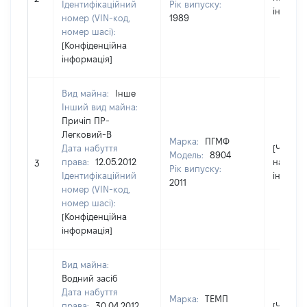
Ідентифікаційний
Рік випуску:
інформа
номер (VIN-код,
1989
номер шасі):
[Конфіденційна
інформація]
Вид майна:
Інше
Інший вид майна:
Причіп ПР-
Легковий-В
Марка:
ПГМФ
Дата набуття
[Член сі
Модель:
8904
права:
12.05.2012
надав
3
Рік випуску:
Ідентифікаційний
інформа
2011
номер (VIN-код,
номер шасі):
[Конфіденційна
інформація]
Вид майна:
Водний засіб
Дата набуття
Марка:
ТЕМП
права:
30.04.2012
[Член сі