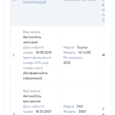
ІНФОРМАЦІЯ
АБО З
ОСТА
ГРОШ
ОЦІНК
Вид майна:
Автомобіль
легковий
Дата набуття
Марка:
Toyota
права:
14.08.2014
Модель:
HI-LUXE
480000
1
Ідентифікаційний
Рік випуску:
номер (VIN-код,
2012
номер шасі):
[Конфіденційна
інформація]
Вид майна:
Автомобіль
вантажний
Дата набуття
Марка:
САЗ
[Член сі
права:
16.01.2007
Модель:
3507
надав
2