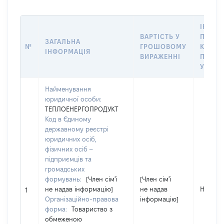
ІНФОР
ВАРТІСТЬ У
ПРО П
ЗАГАЛЬНА
№
ГРОШОВОМУ
КОРПО
ІНФОРМАЦІЯ
ВИРАЖЕННІ
ПРАВ 
УПРАВ
Найменування
юридичної особи:
ТЕПЛОЕНЕРГОПРОДУКТ
Код в Єдиному
державному реєстрі
юридичних осіб,
фізичних осіб –
підприємців та
громадських
формувань:
[Член сім'ї
[Член сім'ї
не надав інформацію]
не надав
Не пер
1
Організаційно-правова
інформацію]
форма:
Товариство з
обмеженою