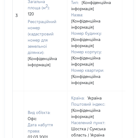
Загальна
Тип:
[Конфіденційна
2
площа (м
):
інформація]
120
Назва:
[Не ві
3
[Конфіденційна
Реєстраційний
інформація]
номер
Номер будинку:
(кадастровий
[Конфіденційна
номер для
інформація]
земельної
Номер корпусу:
ділянки):
[Конфіденційна
[Конфіденційна
інформація]
інформація]
Номер квартири:
[Конфіденційна
інформація]
Країна:
Україна
Поштовий індекс:
[Конфіденційна
Вид об'єкта:
інформація]
Офіс
Населений пункт:
Дата набуття
Шостка / Сумська
права:
область / Україна
02.03.2001