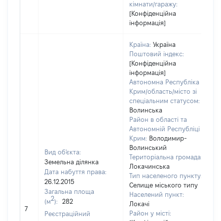
кімнати/гаражу:
[Конфіденційна
інформація]
Країна:
Україна
Поштовий індекс:
[Конфіденційна
інформація]
Автономна Республіка
Крим/область/місто зі
спеціальним статусом:
Волинська
Район в області та
Автономній Республіці
Крим:
Володимир-
Волинський
Вид об'єкта:
Територіальна громада:
Земельна ділянка
Локачинська
Дата набуття права:
Тип населеного пункту:
26.12.2015
Селище міського типу
1
Загальна площа
Населений пункт:
Т
2
(м
):
282
Локачі
о
7
Район у місті:
Реєстраційний
в