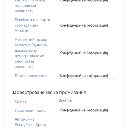
картки платника
податків (за
наявності):
Реквізити паспорта
[Конфіденційна інформація]
громадянина
України:
Унікальний номер
запису в Єдиному
державному
[Конфіденційна інформація]
демографічному
реєстрі (за
наявності):
[Конфіденційна інформація]
Дата народження:
Зареєстроване місце проживання
Україна
Країна:
[Конфіденційна інформація]
Поштовий індекс:
Автономна
Республіка Крим/