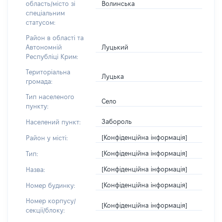
Волинська
область/місто зі
спеціальним
статусом:
Район в області та
Луцький
Автономній
Республіці Крим:
Територіальна
Луцька
громада:
Тип населеного
Село
пункту:
Забороль
Населений пункт:
[Конфіденційна інформація]
Район у місті:
[Конфіденційна інформація]
Тип:
[Конфіденційна інформація]
Назва:
[Конфіденційна інформація]
Номер будинку:
Номер корпусу/
[Конфіденційна інформація]
секції/блоку: