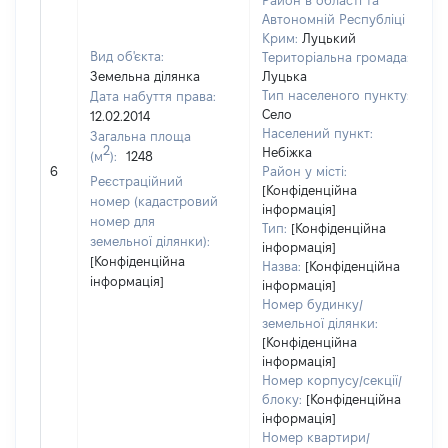
Район в області та
Автономній Республіці
Крим:
Луцький
Вид об'єкта:
Територіальна громада:
Земельна ділянка
Луцька
Тип населеного пункту:
Дата набуття права:
Село
12.02.2014
Населений пункт:
Загальна площа
2
Небіжка
(м
):
1248
[
6
Район у місті:
з
Реєстраційний
[Конфіденційна
номер (кадастровий
інформація]
номер для
Тип:
[Конфіденційна
земельної ділянки):
інформація]
[Конфіденційна
Назва:
[Конфіденційна
інформація]
інформація]
Номер будинку/
земельної ділянки:
[Конфіденційна
інформація]
Номер корпусу/секції/
блоку:
[Конфіденційна
інформація]
Номер квартири/