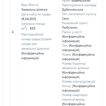
Крим:
Ковельський
Вид об'єкта:
Територіальна громада:
Земельна ділянка
Дубечненська
Тип населеного пункту:
Дата набуття права:
Село
18.04.2013
Населений пункт:
Загальна площа
2
Любохини
(м
):
833
[
4
Район у місті:
з
Реєстраційний
[Конфіденційна
номер (кадастровий
інформація]
номер для
Тип:
[Конфіденційна
земельної ділянки):
інформація]
[Конфіденційна
Назва:
[Конфіденційна
інформація]
інформація]
Номер будинку/
земельної ділянки:
[Конфіденційна
інформація]
Номер корпусу/секції/
блоку:
[Конфіденційна
інформація]
Номер квартири/
кімнати/гаражу:
[Конфіденційна