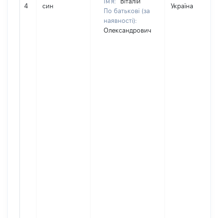
Ім'я:
Віталій
4
син
Україна
По батькові (за
наявності):
Олександрович