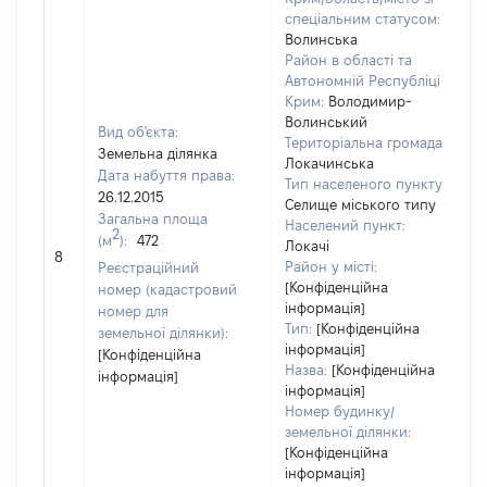
спеціальним статусом:
Волинська
Район в області та
Автономній Республіці
Крим:
Володимир-
Волинський
Вид об'єкта:
Територіальна громада:
Земельна ділянка
Локачинська
Дата набуття права:
Тип населеного пункту:
26.12.2015
Селище міського типу
1
Загальна площа
Населений пункт:
Т
2
(м
):
472
Локачі
о
8
Район у місті:
Реєстраційний
в
[Конфіденційна
номер (кадастровий
н
інформація]
номер для
Тип:
[Конфіденційна
земельної ділянки):
інформація]
[Конфіденційна
Назва:
[Конфіденційна
інформація]
інформація]
Номер будинку/
земельної ділянки:
[Конфіденційна
інформація]