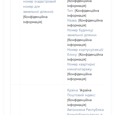
[Конфіденційна
номер (кадастровий
н
інформація]
номер для
Тип:
[Конфіденційна
земельної ділянки):
інформація]
[Конфіденційна
Назва:
[Конфіденційна
інформація]
інформація]
Номер будинку/
земельної ділянки:
[Конфіденційна
інформація]
Номер корпусу/секції/
блоку:
[Конфіденційна
інформація]
Номер квартири/
кімнати/гаражу:
[Конфіденційна
інформація]
Країна:
Україна
Поштовий індекс:
[Конфіденційна
інформація]
Автономна Республіка
Крим/область/місто зі