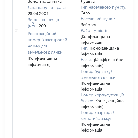
Земельна ділянка
Луцька
Тип населеного пункту:
Дата набуття права:
Село
26.03.2004
Населений пункт:
Загальна площа
2
Забороль
(м
):
2091
[
2
Район у місті:
з
Реєстраційний
[Конфіденційна
номер (кадастровий
інформація]
номер для
Тип:
[Конфіденційна
земельної ділянки):
інформація]
[Конфіденційна
Назва:
[Конфіденційна
інформація]
інформація]
Номер будинку/
земельної ділянки:
[Конфіденційна
інформація]
Номер корпусу/секції/
блоку:
[Конфіденційна
інформація]
Номер квартири/
кімнати/гаражу:
[Конфіденційна
інформація]