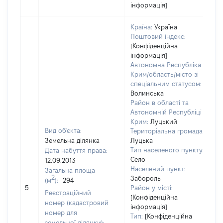
інформація]
Країна:
Україна
Поштовий індекс:
[Конфіденційна
інформація]
Автономна Республіка
Крим/область/місто зі
спеціальним статусом:
Волинська
Район в області та
Автономній Республіці
Крим:
Луцький
Вид об'єкта:
Територіальна громада:
Земельна ділянка
Луцька
Тип населеного пункту:
Дата набуття права:
Село
12.09.2013
Населений пункт:
Загальна площа
2
Забороль
(м
):
294
[
5
Район у місті:
з
Реєстраційний
[Конфіденційна
номер (кадастровий
інформація]
номер для
Тип:
[Конфіденційна
земельної ділянки):