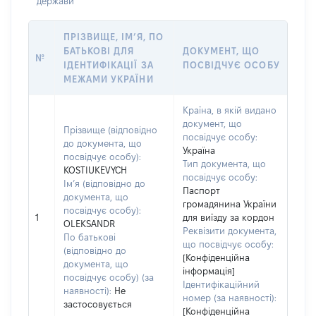
держави
ПРІЗВИЩЕ, ІМ’Я, ПО
БАТЬКОВІ ДЛЯ
ДОКУМЕНТ, ЩО
№
ІДЕНТИФІКАЦІЇ ЗА
ПОСВІДЧУЄ ОСОБУ
МЕЖАМИ УКРАЇНИ
Країна, в якій видано
документ, що
Прізвище (відповідно
посвідчує особу:
до документа, що
Україна
посвідчує особу):
Тип документа, що
KOSTIUKEVYCH
посвідчує особу:
Ім’я (відповідно до
Паспорт
документа, що
громадянина України
посвідчує особу):
1
для виїзду за кордон
OLEKSANDR
Реквізити документа,
По батькові
що посвідчує особу:
(відповідно до
[Конфіденційна
документа, що
інформація]
посвідчує особу) (за
Ідентифікаційний
наявності):
Не
номер (за наявності):
застосовується
[Конфіденційна