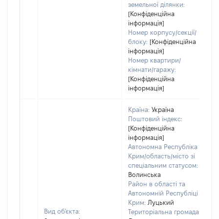
земельної ділянки:
[Конфіденційна
інформація]
Номер корпусу/секції/
блоку:
[Конфіденційна
інформація]
Номер квартири/
кімнати/гаражу:
[Конфіденційна
інформація]
Країна:
Україна
Поштовий індекс:
[Конфіденційна
інформація]
Автономна Республіка
Крим/область/місто зі
спеціальним статусом:
Волинська
Район в області та
Автономній Республіці
Крим:
Луцький
Вид об'єкта:
Територіальна громада: