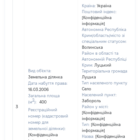
Країна:
Україна
Поштовий індекс:
[Конфіденційна
інформація]
Автономна Республіка
Крим/область/місто зі
спеціальним статусом:
Волинська
Район в області та
Автономній Республіці
Крим:
Луцький
Вид об'єкта:
Територіальна громада:
Земельна ділянка
Луцька
Тип населеного пункту:
Дата набуття права:
Село
16.03.2006
Населений пункт:
Загальна площа
2
Забороль
(м
):
400
[
3
Район у місті:
з
Реєстраційний
[Конфіденційна
номер (кадастровий
інформація]
номер для
Тип:
[Конфіденційна
земельної ділянки):
інформація]
[Конфіденційна
Назва:
[Конфіденційна