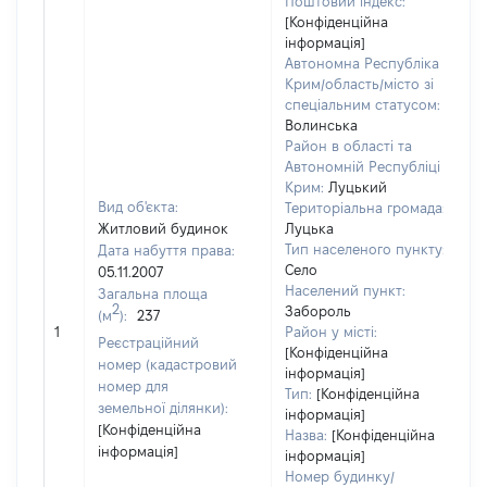
Поштовий індекс:
[Конфіденційна
інформація]
Автономна Республіка
Крим/область/місто зі
спеціальним статусом:
Волинська
Район в області та
Автономній Республіці
Крим:
Луцький
Вид об'єкта:
Територіальна громада:
Житловий будинок
Луцька
Тип населеного пункту:
Дата набуття права:
Село
05.11.2007
3
Населений пункт:
Загальна площа
Т
2
Забороль
(м
):
237
о
1
Район у місті:
Реєстраційний
в
[Конфіденційна
номер (кадастровий
інформація]
н
номер для
Тип:
[Конфіденційна
земельної ділянки):
інформація]
[Конфіденційна
Назва:
[Конфіденційна
інформація]
інформація]
Номер будинку/