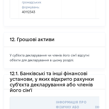
громадських
формувань:
40112343
12. Грошові активи
У суб'єкта декларування чи членів його сім'ї відсутні
об'єкти для декларування в цьому розділі.
12.1. Банківські та інші фінансові
установи, у яких відкрито рахунки
суб'єкта декларування або членів
його сім'ї
ІНФОРМАЦІЯ ПРО
ФІЗИЧНУ АБО
ІНФОРМ