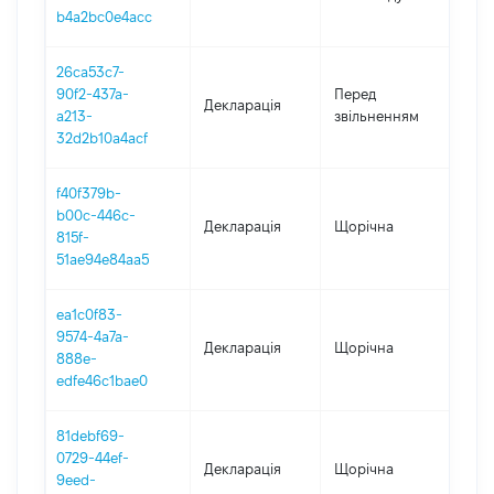
b4a2bc0e4acc
26ca53c7-
01.0
90f2-437a-
Перед
Декларація
-
a213-
звільненням
28.
32d2b10a4acf
f40f379b-
b00c-446c-
Декларація
Щорічна
201
815f-
51ae94e84aa5
ea1c0f83-
9574-4a7a-
Декларація
Щорічна
201
888e-
edfe46c1bae0
81debf69-
0729-44ef-
Декларація
Щорічна
201
9eed-