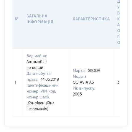
ДАТУ 
У ВЛАС
ВОЛОД
ЗАГАЛЬНА
№
ХАРАКТЕРИСТИКА
КОРИС
ІНФОРМАЦІЯ
АБО З
ОСТА
ГРОШ
ОЦІНК
Вид майна:
Автомобіль
легковий
Марка:
SKODA
Дата набуття
Модель:
права:
14.05.2019
OCTAVIA A5
39773
1
Ідентифікаційний
Рік випуску:
номер (VIN-код,
2005
номер шасі):
[Конфіденційна
інформація]