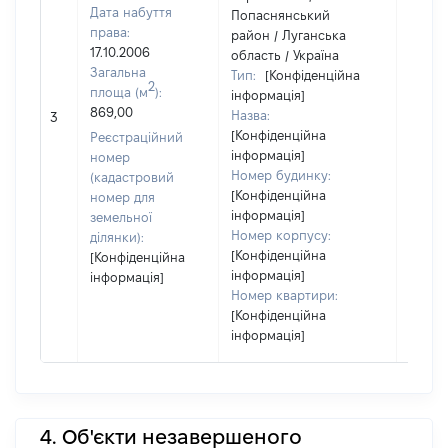
Дата набуття
Попаснянський
права:
район / Луганська
17.10.2006
область / Україна
Загальна
Тип:
[Конфіденційна
2
площа (м
):
інформація]
869,00
Назва:
[Не ві
3
[Конфіденційна
Реєстраційний
інформація]
номер
Номер будинку:
(кадастровий
[Конфіденційна
номер для
інформація]
земельної
Номер корпусу:
ділянки):
[Конфіденційна
[Конфіденційна
інформація]
інформація]
Номер квартири:
[Конфіденційна
інформація]
4. Об'єкти незавершеного