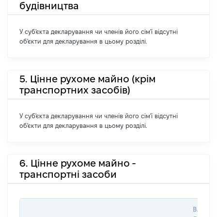
будівництва
У суб'єкта декларування чи членів його сім'ї відсутні
об'єкти для декларування в цьому розділі.
5. Цінне рухоме майно (крім
транспортних засобів)
У суб'єкта декларування чи членів його сім'ї відсутні
об'єкти для декларування в цьому розділі.
6. Цінне рухоме майно -
транспортні засоби
ВАРТІС