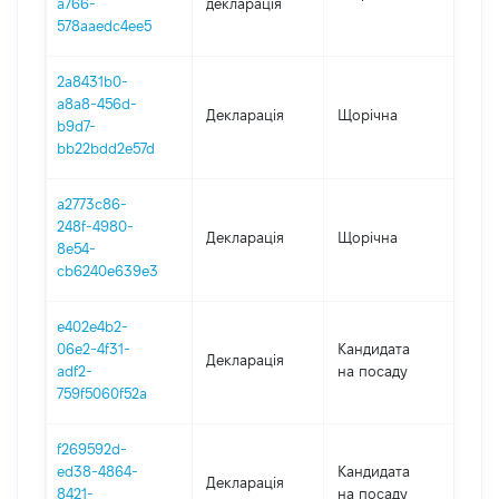
a766-
декларація
578aaedc4ee5
2a8431b0-
a8a8-456d-
Декларація
Щорічна
202
b9d7-
bb22bdd2e57d
a2773c86-
248f-4980-
Декларація
Щорічна
202
8e54-
cb6240e639e3
e402e4b2-
06e2-4f31-
Кандидата
Декларація
202
adf2-
на посаду
759f5060f52a
f269592d-
ed38-4864-
Кандидата
Декларація
201
8421-
на посаду