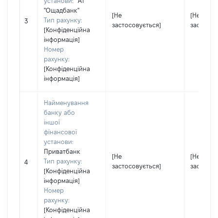
установи:
Ат
"Ощадбанк"
[Не
[Не
Тип рахунку:
3
застосовується]
застосов
[Конфіденційна
інформація]
Номер
рахунку:
[Конфіденційна
інформація]
Найменування
банку або
іншої
фінансової
установи:
Приватбанк
[Не
[Не
Тип рахунку:
4
застосовується]
застосов
[Конфіденційна
інформація]
Номер
рахунку:
[Конфіденційна