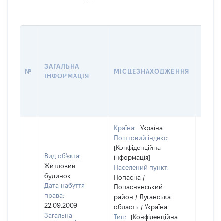
ВАРТ
ДАТУ
НАБУ
ЗАГАЛЬНА
ПРАВ
№
МІСЦЕЗНАХОДЖЕННЯ
ІНФОРМАЦІЯ
ЗА
ОСТ
ГРО
ОЦІ
Країна:
Україна
Поштовий індекс:
[Конфіденційна
Вид об'єкта:
інформація]
Житловий
Населений пункт:
будинок
Попасна /
Дата набуття
Попаснянський
права:
район / Луганська
22.09.2009
область / Україна
Загальна
Тип:
[Конфіденційна