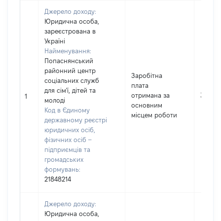
Джерело доходу:
Юридична особа,
зареєстрована в
Україні
Найменування:
Попаснянський
районний центр
Заробітна
соціальних служб
плата
для сім'ї, дітей та
отримана за
31706
1
молоді
основним
Код в Єдиному
місцем роботи
державному реєстрі
юридичних осіб,
фізичних осіб –
підприємців та
громадських
формувань:
21848214
Джерело доходу:
Юридична особа,