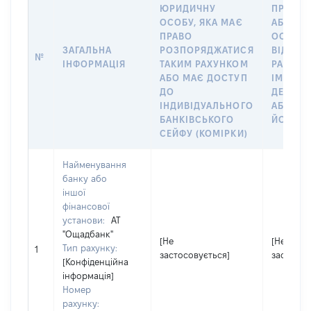
ЮРИДИЧНУ
ПРО ФІ
ОСОБУ, ЯКА МАЄ
АБО Ю
ПРАВО
ОСОБУ,
ЗАГАЛЬНА
РОЗПОРЯДЖАТИСЯ
ВІДКРИ
№
ІНФОРМАЦІЯ
ТАКИМ РАХУНКОМ
РАХУНО
АБО МАЄ ДОСТУП
ІМ’Я СУ
ДО
ДЕКЛАР
ІНДИВІДУАЛЬНОГО
АБО ЧЛ
БАНКІВСЬКОГО
ЙОГО СІ
СЕЙФУ (КОМІРКИ)
Найменування
банку або
іншої
фінансової
установи:
АТ
"Ощадбанк"
[Не
[Не
Тип рахунку:
1
застосовується]
застосов
[Конфіденційна
інформація]
Номер
рахунку: