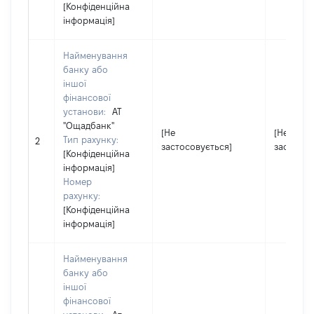
[Конфіденційна
інформація]
Найменування
банку або
іншої
фінансової
установи:
АТ
"Ощадбанк"
[Не
[Не
Тип рахунку:
2
застосовується]
застосов
[Конфіденційна
інформація]
Номер
рахунку:
[Конфіденційна
інформація]
Найменування
банку або
іншої
фінансової