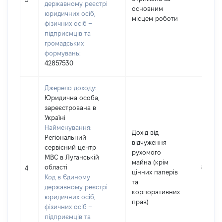
державному реєстрі
основним
юридичних осіб,
місцем роботи
фізичних осіб –
підприємців та
громадських
формувань:
42857530
Джерело доходу:
Юридична особа,
зареєстрована в
Україні
Найменування:
Дохід від
Регіональний
відчуження
сервісний центр
рухомого
МВС в Луганській
майна (крім
області
85251
4
цінних паперів
Код в Єдиному
та
державному реєстрі
корпоративних
юридичних осіб,
прав)
фізичних осіб –
підприємців та