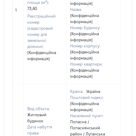
2
площа (м
):
інформація]
73,40
Назва:
[Не ві
1
[Конфіденційна
Реєстраційний
інформація]
номер
Номер будинку:
(кадастровий
[Конфіденційна
номер для
інформація]
земельної
Номер корпусу:
ділянки):
[Конфіденційна
[Конфіденційна
інформація]
інформація]
Номер квартири:
[Конфіденційна
інформація]
Країна:
Україна
Поштовий індекс:
[Конфіденційна
Вид об'єкта:
інформація]
Житловий
Населений пункт:
будинок
Попасна /
Дата набуття
Попаснянський
права:
район / Луганська