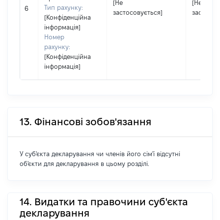
[Не
[Не
Тип рахунку:
6
застосовується]
застосов
[Конфіденційна
інформація]
Номер
рахунку:
[Конфіденційна
інформація]
13. Фінансові зобов'язання
У суб'єкта декларування чи членів його сім'ї відсутні
об'єкти для декларування в цьому розділі.
14. Видатки та правочини суб'єкта
декларування