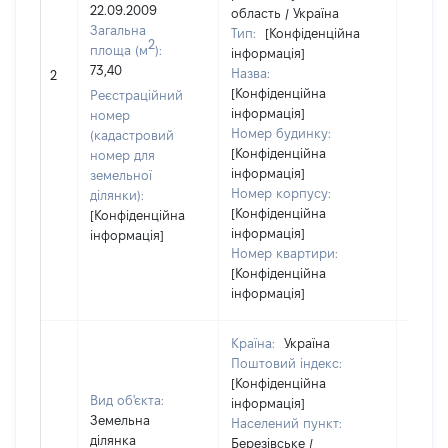
22.09.2009
область / Україна
Загальна
Тип:
[Конфіденційна
2
площа (м
):
інформація]
73,40
Назва:
[Не ві
2
[Конфіденційна
Реєстраційний
інформація]
номер
Номер будинку:
(кадастровий
[Конфіденційна
номер для
інформація]
земельної
Номер корпусу:
ділянки):
[Конфіденційна
[Конфіденційна
інформація]
інформація]
Номер квартири:
[Конфіденційна
інформація]
Країна:
Україна
Поштовий індекс:
[Конфіденційна
Вид об'єкта:
інформація]
Земельна
Населений пункт:
ділянка
Березівське /