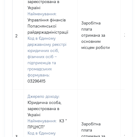
зареєстрована в
Україні
Найменування:
Управління фінансів
Заробітна
Попаснянської
плата
райдержадміністрації
отримана за
30345
2
Код в Єдиному
основним
державному реєстрі
місцем роботи
юридичних осіб,
фізичних осіб –
підприємців та
громадських
формувань:
03296415
Джерело доходу:
Юридична особа,
зареєстрована в
Україні
Найменування:
КЗ "
Заробітна
ПРЦНСП"
плата
Код в Єдиному
отримана за
170123
3