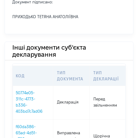
Документ підписано:
ПРИХОДЬКО ТЕТЯНА АНАТОЛІЇВНА
Інші документи суб'єкта
декларування
ТИП
ТИП
КОД
ПЕ
ДОКУМЕНТА
ДЕКЛАРАЦІЇ
50774e05-
01.0
311c-4773-
Перед
Декларація
-
b336-
звільненням
28.
403bd7c7ad06
f60da386-
65ad-4d51-
Виправлена
Щорічна
202