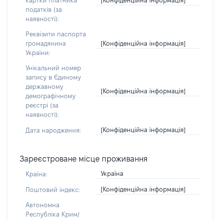
картки платника
податків (за
наявності):
Реквізити паспорта
[Конфіденційна інформація]
громадянина
України:
Унікальний номер
запису в Єдиному
державному
[Конфіденційна інформація]
демографічному
реєстрі (за
наявності):
[Конфіденційна інформація]
Дата народження:
Зареєстроване місце проживання
Україна
Країна:
[Конфіденційна інформація]
Поштовий індекс:
Автономна
Республіка Крим/