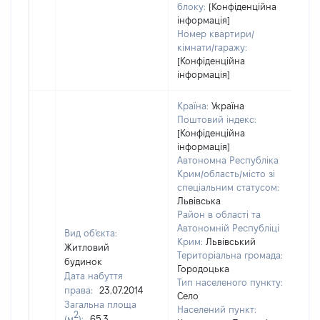
блоку:
[Конфіденційна
інформація]
Номер квартири/
кімнати/гаражу:
[Конфіденційна
інформація]
Країна:
Україна
Поштовий індекс:
[Конфіденційна
інформація]
Автономна Республіка
Крим/область/місто зі
спеціальним статусом:
Львівська
Район в області та
Автономній Республіці
Вид об'єкта:
Крим:
Львівський
Житловий
Територіальна громада:
будинок
Городоцька
Дата набуття
Тип населеного пункту:
права:
23.07.2014
Село
Загальна площа
921
Населений пункт:
2
(м
):
65,3