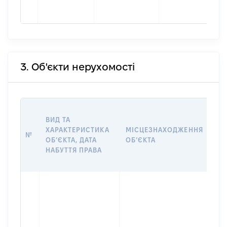
3. Об'єкти нерухомості
ВА
ВИД ТА
ДА
ХАРАКТЕРИСТИКА
МІСЦЕЗНАХОДЖЕННЯ
ПР
№
ОБʼЄКТА, ДАТА
ОБʼЄКТА
ОС
НАБУТТЯ ПРАВА
ГР
ОЦ