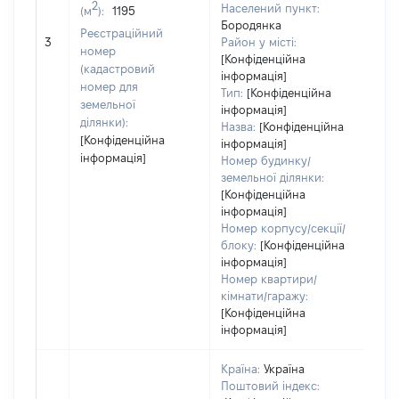
2
Населений пункт:
(м
):
1195
Бородянка
[Не
Реєстраційний
3
Район у місті:
зас
номер
[Конфіденційна
(кадастровий
інформація]
номер для
Тип:
[Конфіденційна
земельної
інформація]
ділянки):
Назва:
[Конфіденційна
[Конфіденційна
інформація]
інформація]
Номер будинку/
земельної ділянки:
[Конфіденційна
інформація]
Номер корпусу/секції/
блоку:
[Конфіденційна
інформація]
Номер квартири/
кімнати/гаражу:
[Конфіденційна
інформація]
Країна:
Україна
Поштовий індекс: