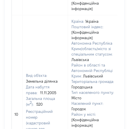
[Конфіденційна
інформація]
Країна:
Україна
Поштовий індекс:
[Конфіденційна
інформація]
Автономна Республіка
Крим/область/місто зі
спеціальним статусом:
Львівська
Район в області та
Автономній Республіці
Вид об'єкта:
Крим:
Львівський
Земельна ділянка
Територіальна громада:
Дата набуття
Городоцька
Тип населеного пункту:
права:
11.11.2005
Місто
Загальна площа
2
Населений пункт:
(м
):
520
Городок
[Не
Реєстраційний
10
Район у місті:
зас
номер
[Конфіденційна
(кадастровий
інформація]
номер для