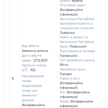
Країна:
Україна
Поштовий індекс:
[Конфіденційна
інформація]
Автономна Республіка
Крим/область/місто зі
спеціальним статусом:
Львівська
Район в області та
Автономній Республіці
Вид об'єкта:
Крим:
Львівський
Земельна ділянка
Територіальна громада:
Дата набуття
Городоцька
Тип населеного пункту:
права:
27.12.2001
Місто
Загальна площа
2
Населений пункт:
(м
):
522
Городок
[Не
Реєстраційний
6
Район у місті:
зас
номер
[Конфіденційна
(кадастровий
інформація]
номер для
Тип:
[Конфіденційна
земельної
інформація]
ділянки):
Назва:
[Конфіденційна
[Конфіденційна
інформація]