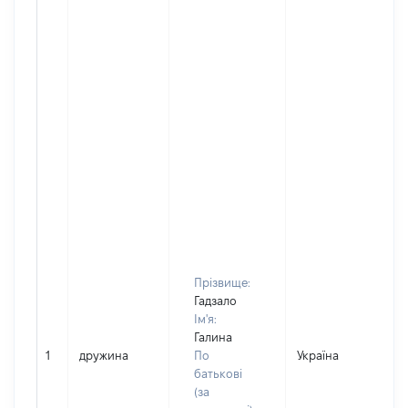
Прізвище:
Гадзало
Ім'я:
Галина
1
дружина
По
Україна
Д
батькові
(за