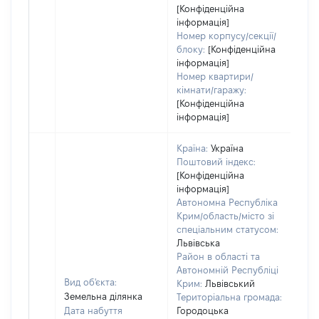
[Конфіденційна
інформація]
Номер корпусу/секції/
блоку:
[Конфіденційна
інформація]
Номер квартири/
кімнати/гаражу:
[Конфіденційна
інформація]
Країна:
Україна
Поштовий індекс:
[Конфіденційна
інформація]
Автономна Республіка
Крим/область/місто зі
спеціальним статусом:
Львівська
Район в області та
Автономній Республіці
Вид об'єкта:
Крим:
Львівський
Земельна ділянка
Територіальна громада:
Дата набуття
Городоцька