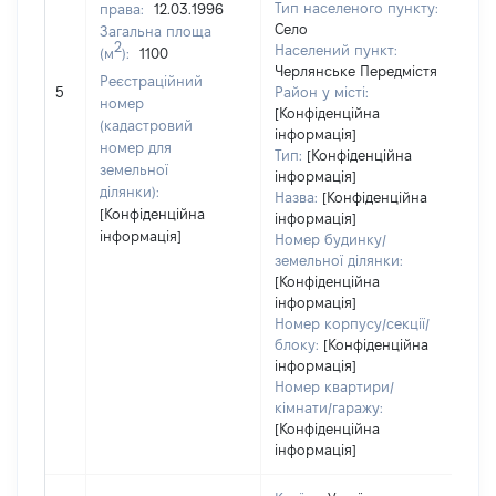
Тип населеного пункту:
права:
12.03.1996
Село
Загальна площа
2
Населений пункт:
(м
):
1100
Черлянське Передмістя
[Не
Реєстраційний
5
Район у місті:
зас
номер
[Конфіденційна
(кадастровий
інформація]
номер для
Тип:
[Конфіденційна
земельної
інформація]
ділянки):
Назва:
[Конфіденційна
[Конфіденційна
інформація]
інформація]
Номер будинку/
земельної ділянки:
[Конфіденційна
інформація]
Номер корпусу/секції/
блоку:
[Конфіденційна
інформація]
Номер квартири/
кімнати/гаражу:
[Конфіденційна
інформація]