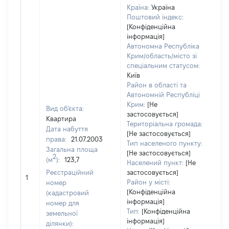
Країна:
Україна
Поштовий індекс:
[Конфіденційна
інформація]
Автономна Республіка
Крим/область/місто зі
спеціальним статусом:
Київ
Район в області та
Автономній Республіці
Крим:
[Не
Вид об'єкта:
застосовується]
Квартира
Територіальна громада:
Дата набуття
[Не застосовується]
права:
21.07.2003
Тип населеного пункту:
Загальна площа
[Не застосовується]
22
2
(м
):
123,7
Населений пункт:
[Не
Тип
Реєстраційний
застосовується]
обʼ
1
Район у місті:
номер
вар
[Конфіденційна
(кадастровий
наб
інформація]
номер для
Тип:
[Конфіденційна
земельної
інформація]
ділянки):