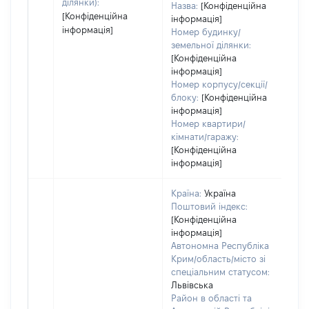
ділянки):
Назва:
[Конфіденційна
[Конфіденційна
інформація]
інформація]
Номер будинку/
земельної ділянки:
[Конфіденційна
інформація]
Номер корпусу/секції/
блоку:
[Конфіденційна
інформація]
Номер квартири/
кімнати/гаражу:
[Конфіденційна
інформація]
Країна:
Україна
Поштовий індекс:
[Конфіденційна
інформація]
Автономна Республіка
Крим/область/місто зі
спеціальним статусом:
Львівська
Район в області та