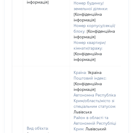
інформація]
Номер будинку/
земельної ділянки:
[Конфіденційна
інформація]
Номер корпусу/секції/
блоку:
[Конфіденційна
інформація]
Номер квартири/
кімнати/гаражу:
[Конфіденційна
інформація]
Країна:
Україна
Поштовий індекс:
[Конфіденційна
інформація]
Автономна Республіка
Крим/область/місто зі
спеціальним статусом:
Львівська
Район в області та
Автономній Республіці
Вид об'єкта:
Крим:
Львівський