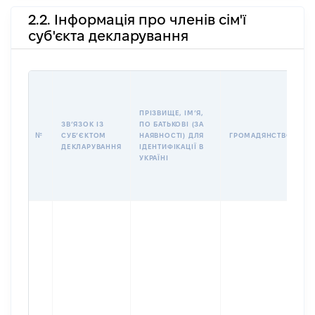
2.2. Інформація про членів сім'ї
суб'єкта декларування
П
І
Б
ПРІЗВИЩЕ, ІМʼЯ,
І
ЗВʼЯЗОК ІЗ
ПО БАТЬКОВІ (ЗА
№
СУБʼЄКТОМ
НАЯВНОСТІ) ДЛЯ
ГРОМАДЯНСТВО
У
ДЕКЛАРУВАННЯ
ІДЕНТИФІКАЦІЇ В
Д
УКРАЇНІ