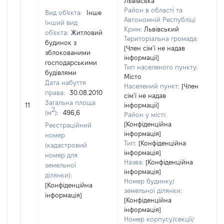
Львівська
Район в області та
Вид об'єкта:
Інше
Автономній Республіці
Інший вид
Крим:
Львівський
об'єкта:
Житловий
Територіальна громада:
будинок з
[Член сімʼї не надав
зблокованими
інформації]
господарськими
Тип населеного пункту:
будівлями
Місто
Дата набуття
Населений пункт:
[Член
права:
30.08.2010
сімʼї не надав
[Не
Загальна площа
11
інформації]
зас
2
(м
):
496,6
Район у місті:
[Конфіденційна
Реєстраційний
інформація]
номер
Тип:
[Конфіденційна
(кадастровий
інформація]
номер для
Назва:
[Конфіденційна
земельної
інформація]
ділянки):
Номер будинку/
[Конфіденційна
земельної ділянки:
інформація]
[Конфіденційна
інформація]
Номер корпусу/секції/