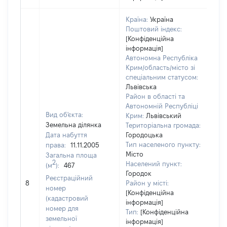
Країна:
Україна
Поштовий індекс:
[Конфіденційна
інформація]
Автономна Республіка
Крим/область/місто зі
спеціальним статусом:
Львівська
Район в області та
Автономній Республіці
Вид об'єкта:
Крим:
Львівський
Земельна ділянка
Територіальна громада:
Дата набуття
Городоцька
Тип населеного пункту:
права:
11.11.2005
Місто
Загальна площа
2
Населений пункт:
(м
):
467
Городок
[Не
Реєстраційний
8
Район у місті:
зас
номер
[Конфіденційна
(кадастровий
інформація]
номер для
Тип:
[Конфіденційна
земельної
інформація]