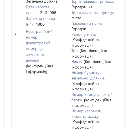
Земельна ділянка
Територіальна громада:
Дата набуття
Городоцька
Тип населеного пункту:
права:
21.11.1996
Місто
Загальна площа
2
Населений пункт:
(м
):
1980
Городок
[Не
Реєстраційний
7
Район у місті:
зас
номер
[Конфіденційна
(кадастровий
інформація]
номер для
Тип:
[Конфіденційна
земельної
інформація]
ділянки):
Назва:
[Конфіденційна
[Конфіденційна
інформація]
інформація]
Номер будинку/
земельної ділянки:
[Конфіденційна
інформація]
Номер корпусу/секції/
блоку:
[Конфіденційна
інформація]
Номер квартири/
кімнати/гаражу:
[Конфіденційна
інформація]