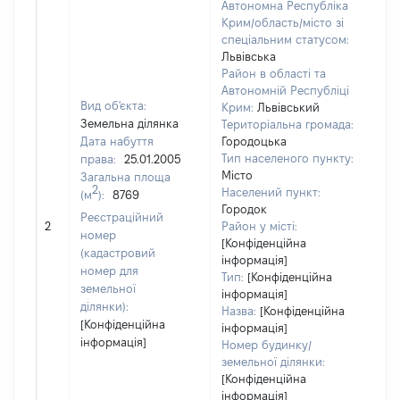
Автономна Республіка
Крим/область/місто зі
спеціальним статусом:
Львівська
Район в області та
Автономній Республіці
Вид об'єкта:
Крим:
Львівський
Земельна ділянка
Територіальна громада:
Дата набуття
Городоцька
Тип населеного пункту:
права:
25.01.2005
Місто
Загальна площа
2
Населений пункт:
(м
):
8769
Городок
[Не
Реєстраційний
2
Район у місті:
зас
номер
[Конфіденційна
(кадастровий
інформація]
номер для
Тип:
[Конфіденційна
земельної
інформація]
ділянки):
Назва:
[Конфіденційна
[Конфіденційна
інформація]
інформація]
Номер будинку/
земельної ділянки:
[Конфіденційна
інформація]