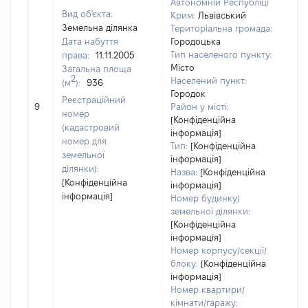
Автономній Республіці
Вид об'єкта:
Крим:
Львівський
Земельна ділянка
Територіальна громада:
Дата набуття
Городоцька
Тип населеного пункту:
права:
11.11.2005
Місто
Загальна площа
2
Населений пункт:
(м
):
936
Городок
[Не
Реєстраційний
9
Район у місті:
зас
номер
[Конфіденційна
(кадастровий
інформація]
номер для
Тип:
[Конфіденційна
земельної
інформація]
ділянки):
Назва:
[Конфіденційна
[Конфіденційна
інформація]
інформація]
Номер будинку/
земельної ділянки:
[Конфіденційна
інформація]
Номер корпусу/секції/
блоку:
[Конфіденційна
інформація]
Номер квартири/
кімнати/гаражу: