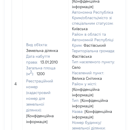
[Конфіденційна
інформація]
Автономна Республіка
Крим/область/місто зі
спеціальним статусом:
Київська
Район в області та
Автономній Республіці
Вид об'єкта:
Крим:
Фастівський
Земельна ділянка
Територіальна громада:
Дата набуття
Фастівська
Тип населеного пункту:
права:
13.01.2010
Село
Загальна площа
2
Населений пункт:
(м
):
1200
Велика Снітинка
[Не
Реєстраційний
4
Район у місті:
зас
номер
[Конфіденційна
(кадастровий
інформація]
номер для
Тип:
[Конфіденційна
земельної
інформація]
ділянки):
Назва:
[Конфіденційна
[Конфіденційна
інформація]
інформація]
Номер будинку/
земельної ділянки: