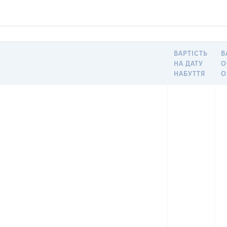
ВАРТІСТЬ
В
НА ДАТУ
О
НАБУТТЯ
О