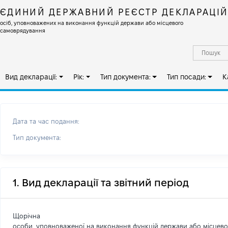
ЄДИНИЙ ДЕРЖАВНИЙ РЕЄСТР ДЕКЛАРАЦІ
осіб, уповноважених на виконання функцій держави або місцевого
самоврядування
Вид декларації:
Рік:
Тип документа:
Тип посади:
К
Дата та час подання:
Тип документа:
1. Вид декларації та звітний період
Щорічна
особи, уповноваженої на виконання функцій держави або місцев