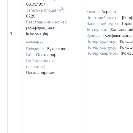
06.05.1997
2
Загальна площа (м
):
Країна:
Україна
67.20
Поштовий індекс:
[Конф
Реєстраційний номер:
Населений пункт:
Горіш
[Конфіденційна
Тип вулиці:
[Конфіденці
1
інформація]
Вулиця:
[Конфіденційна 
Декларує:
Номер будинку:
[Конфід
Номер корпусу:
[Конфід
Прізвище:
Бухаленков
Номер квартири:
[Конфі
Ім'я:
Олександр
По батькові (за
наявності):
Олександрович