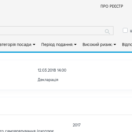
Й
ПРО РЕЄСТР
ш
атегорія посади:
Період подання:
Високий ризик:
Відп
12.03.2018 14:00
Декларація
2017
ого самоврядування (охоплює