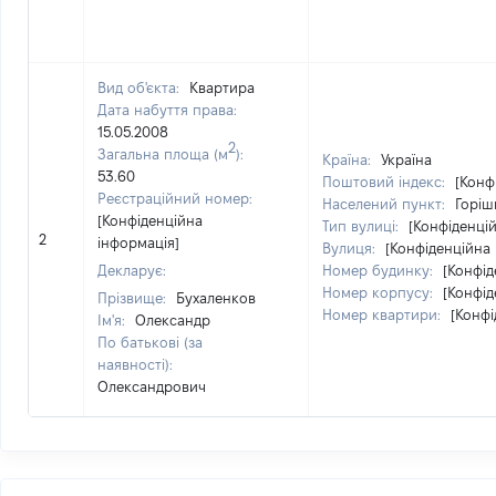
Вид об'єкта:
Квартира
Дата набуття права:
15.05.2008
2
Загальна площа (м
):
Країна:
Україна
53.60
Поштовий індекс:
[Конф
Реєстраційний номер:
Населений пункт:
Горіш
[Конфіденційна
Тип вулиці:
[Конфіденці
2
інформація]
Вулиця:
[Конфіденційна 
Декларує:
Номер будинку:
[Конфід
Номер корпусу:
[Конфід
Прізвище:
Бухаленков
Номер квартири:
[Конфі
Ім'я:
Олександр
По батькові (за
наявності):
Олександрович