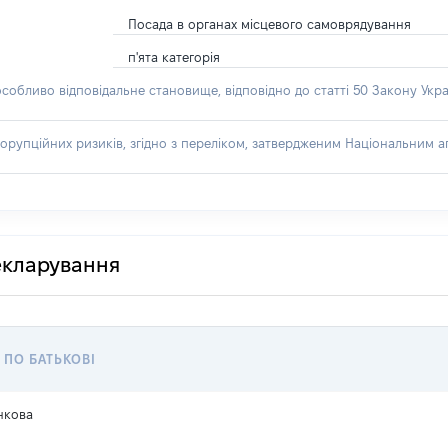
Посада в органах місцевого самоврядування
п'ята категорія
особливо відповідальне становище, відповідно до статті 50 Закону Укра
орупційних ризиків, згідно з переліком, затвердженим Національним аг
декларування
, ПО БАТЬКОВІ
нкова