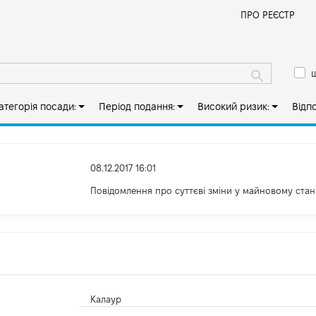
Й
ПРО РЕЄСТР
ш
атегорія посади:
Період подання:
Високий ризик:
Відп
08.12.2017 16:01
Повідомлення про суттєві зміни y майновому стан
Калаур