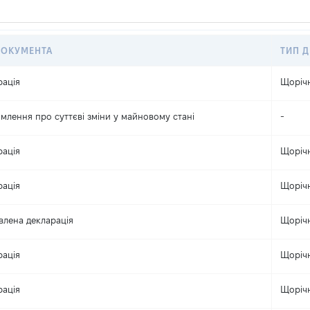
ДОКУМЕНТА
ТИП Д
рація
Щоріч
млення про суттєві зміни y майновому стані
-
рація
Щоріч
рація
Щоріч
влена декларація
Щоріч
рація
Щоріч
рація
Щоріч