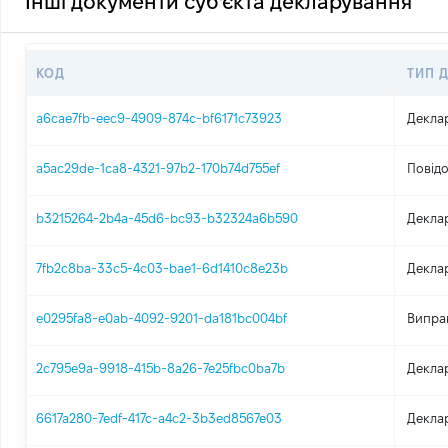
Інші документи суб'єкта декларування
КОД
ТИП 
a6cae7fb-eec9-4909-874c-bf6171c73923
Декла
a5ac29de-1ca8-4321-97b2-170b74d755ef
Повідо
b3215264-2b4a-45d6-bc93-b32324a6b590
Декла
7fb2c8ba-33c5-4c03-bae1-6d1410c8e23b
Декла
e0295fa8-e0ab-4092-9201-da181bc004bf
Випра
2c795e9a-9918-415b-8a26-7e25fbc0ba7b
Декла
6617a280-7edf-417c-a4c2-3b3ed8567e03
Декла