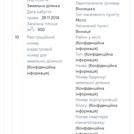
Територіальна громада:
Земельна ділянка
Вінницька
Дата набуття
Тип населеного пункту:
права:
28.11.2014
Місто
Загальна площа
Населений пункт:
2
(м
):
500
Вінниця
[Н
10
Реєстраційний
Район у місті:
за
[Конфіденційна
номер
інформація]
(кадастровий
Тип:
[Конфіденційна
номер для
інформація]
земельної ділянки):
Назва:
[Конфіденційна
[Конфіденційна
інформація]
інформація]
Номер будинку/
земельної ділянки:
[Конфіденційна
інформація]
Номер корпусу/секції/
блоку:
[Конфіденційна
інформація]
Номер квартири/
кімнати/гаражу:
[Конфіденційна
інформація]