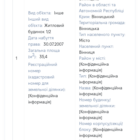
Район в області та
Автономній Республіці
Вид об'єкта:
Інше
Крим:
Вінницький
Інший вид
Територіальна громада:
об'єкта:
Житловий
Вінницька
будинок 1/2
Тип населеного пункту:
Дата набуття
Місто
права:
30.07.2007
Населений пункт:
Загальна площа
Вінниця
[Н
2
(м
):
35,4
1
Район у місті:
за
[Конфіденційна
Реєстраційний
інформація]
номер
Тип:
[Конфіденційна
(кадастровий
інформація]
номер для
Назва:
[Конфіденційна
земельної ділянки):
інформація]
[Конфіденційна
Номер будинку/
інформація]
земельної ділянки:
[Конфіденційна
інформація]
Номер корпусу/секції/
блоку:
[Конфіденційна
інформація]