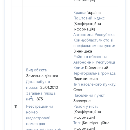
Країна:
Україна
Поштовий індекс:
[Конфіденційна
інформація]
Автономна Республіка
Крим/область/місто зі
спеціальним статусом:
Вінницька
Район в області та
Автономній Республіці
Крим:
Гайсинський
Вид об'єкта:
Територіальна громада:
Земельна ділянка
Ладижинська
Дата набуття
Тип населеного пункту:
права:
25.01.2010
Село
Загальна площа
Населений пункт:
2
(м
):
875
Заозерне
[Н
11
Реєстраційний
Район у місті:
за
[Конфіденційна
номер
інформація]
(кадастровий
Тип:
[Конфіденційна
номер для
інформація]
земельної ділянки):