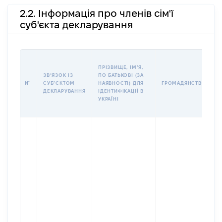
2.2. Інформація про членів сім'ї
суб'єкта декларування
П
ПРІЗВИЩЕ, ІМʼЯ,
Б
ЗВʼЯЗОК ІЗ
ПО БАТЬКОВІ (ЗА
І
№
СУБʼЄКТОМ
НАЯВНОСТІ) ДЛЯ
ГРОМАДЯНСТВО
М
ДЕКЛАРУВАННЯ
ІДЕНТИФІКАЦІЇ В
УКРАЇНІ