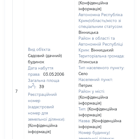
[Конфіденційна
інформація]
Автономна Республіка
Крим/область/місто зі
спеціальним статусом:
Вінницька
Район в області та
Автономній Республіці
Вид об'єкта:
Крим:
Вінницький
Садовий (дачний)
Територіальна громада:
будинок
Літинська
Тип населеного пункту:
Дата набуття
Село
права:
03.05.2006
Населений пункт:
Загальна площа
2
Петрик
(м
):
39
[Н
7
Район у місті:
за
Реєстраційний
[Конфіденційна
номер
інформація]
(кадастровий
Тип:
[Конфіденційна
номер для
інформація]
земельної ділянки):
Назва:
[Конфіденційна
[Конфіденційна
інформація]
інформація]
Номер будинку/
земельної ділянки: