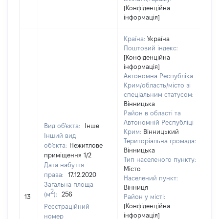
[Конфіденційна
інформація]
Країна:
Україна
Поштовий індекс:
[Конфіденційна
інформація]
Автономна Республіка
Крим/область/місто зі
спеціальним статусом:
Вінницька
Район в області та
Автономній Республіці
Вид об'єкта:
Інше
Крим:
Вінницький
Інший вид
Територіальна громада:
об'єкта:
Нежитлове
Вінницька
приміщення 1/2
Тип населеного пункту:
Дата набуття
Місто
права:
17.12.2020
39
Населений пункт:
Загальна площа
Ти
Вінниця
2
(м
):
256
об
13
Район у місті:
ва
[Конфіденційна
Реєстраційний
інформація]
на
номер