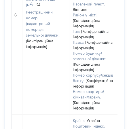
2
Населений пункт:
(м
):
24
Вінниця
[Н
Реєстраційний
6
Район у місті:
за
номер
[Конфіденційна
(кадастровий
інформація]
номер для
Тип:
[Конфіденційна
земельної ділянки):
інформація]
[Конфіденційна
Назва:
[Конфіденційна
інформація]
інформація]
Номер будинку/
земельної ділянки:
[Конфіденційна
інформація]
Номер корпусу/секції/
блоку:
[Конфіденційна
інформація]
Номер квартири/
кімнати/гаражу:
[Конфіденційна
інформація]
Країна:
Україна
Поштовий індекс: