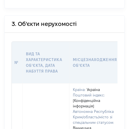
3. Об'єкти нерухомості
ВА
ВИД ТА
ДА
ХАРАКТЕРИСТИКА
МІСЦЕЗНАХОДЖЕННЯ
ПР
№
ОБʼЄКТА, ДАТА
ОБʼЄКТА
О
НАБУТТЯ ПРАВА
Г
О
Країна:
Україна
Поштовий індекс:
[Конфіденційна
інформація]
Автономна Республіка
Крим/область/місто зі
спеціальним статусом:
Вінницька