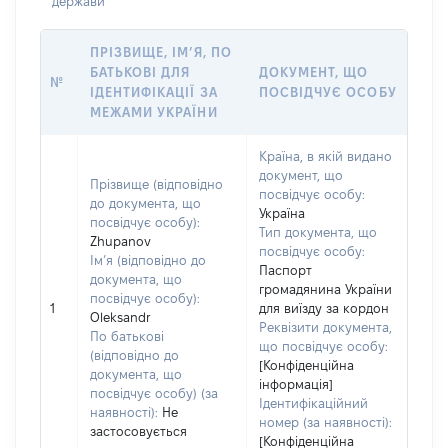
держави
ПРІЗВИЩЕ, ІМ’Я, ПО
БАТЬКОВІ ДЛЯ
ДОКУМЕНТ, ЩО
№
ІДЕНТИФІКАЦІЇ ЗА
ПОСВІДЧУЄ ОСОБУ
МЕЖАМИ УКРАЇНИ
Країна, в якій видано
документ, що
Прізвище (відповідно
посвідчує особу:
до документа, що
Україна
посвідчує особу):
Тип документа, що
Zhupanov
посвідчує особу:
Ім’я (відповідно до
Паспорт
документа, що
громадянина України
посвідчує особу):
1
для виїзду за кордон
Oleksandr
Реквізити документа,
По батькові
що посвідчує особу:
(відповідно до
[Конфіденційна
документа, що
інформація]
посвідчує особу) (за
Ідентифікаційний
наявності):
Не
номер (за наявності):
застосовується
[Конфіденційна