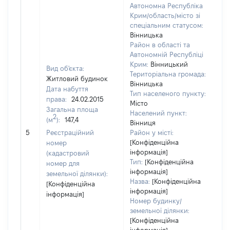
Автономна Республіка
Крим/область/місто зі
спеціальним статусом:
Вінницька
Район в області та
Автономній Республіці
Крим:
Вінницький
Вид об'єкта:
Територіальна громада:
Житловий будинок
Вінницька
Дата набуття
Тип населеного пункту:
права:
24.02.2015
Місто
Загальна площа
Населений пункт:
2
(м
):
147,4
Вінниця
[Н
5
Реєстраційний
Район у місті:
за
[Конфіденційна
номер
інформація]
(кадастровий
Тип:
[Конфіденційна
номер для
інформація]
земельної ділянки):
Назва:
[Конфіденційна
[Конфіденційна
інформація]
інформація]
Номер будинку/
земельної ділянки:
[Конфіденційна