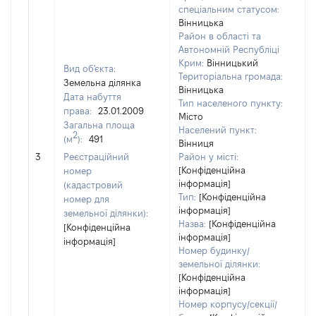
спеціальним статусом:
Вінницька
Район в області та
Автономній Республіці
Крим:
Вінницький
Вид об'єкта:
Територіальна громада:
Земельна ділянка
Вінницька
Дата набуття
Тип населеного пункту:
права:
23.01.2009
Місто
Загальна площа
Населений пункт:
2
(м
):
491
Вінниця
[Н
3
Реєстраційний
Район у місті:
за
[Конфіденційна
номер
інформація]
(кадастровий
Тип:
[Конфіденційна
номер для
інформація]
земельної ділянки):
Назва:
[Конфіденційна
[Конфіденційна
інформація]
інформація]
Номер будинку/
земельної ділянки:
[Конфіденційна
інформація]
Номер корпусу/секції/