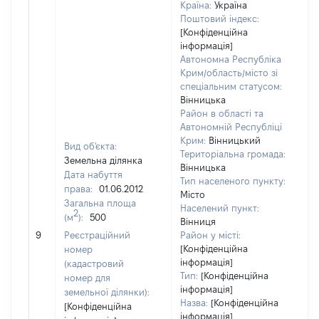
Країна:
Україна
Поштовий індекс:
[Конфіденційна
інформація]
Автономна Республіка
Крим/область/місто зі
спеціальним статусом:
Вінницька
Район в області та
Автономній Республіці
Крим:
Вінницький
Вид об'єкта:
Територіальна громада:
Земельна ділянка
Вінницька
Дата набуття
Тип населеного пункту:
права:
01.06.2012
Місто
Загальна площа
37
Населений пункт:
2
(м
):
500
Ти
Вінниця
об
9
Реєстраційний
Район у місті:
ва
[Конфіденційна
номер
інформація]
на
(кадастровий
Тип:
[Конфіденційна
номер для
інформація]
земельної ділянки):
Назва:
[Конфіденційна
[Конфіденційна
інформація]