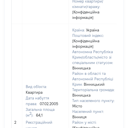
Номер квартири/
кімнати/гаражу:
[Конфіденційна
інформація]
Країна:
Україна
Поштовий індекс:
[Конфіденційна
інформація]
Автономна Республіка
Крим/область/місто зі
спеціальним статусом:
Вінницька
Район в області та
Автономній Республіці
Крим:
Вінницький
Вид об'єкта:
Територіальна громада:
Квартира
Вінницька
Дата набуття
Тип населеного пункту:
права:
07.02.2005
Місто
Загальна площа
Населений пункт:
2
(м
):
64,1
Вінниця
[Н
2
Реєстраційний
Район у місті:
за
[Конфіденційна