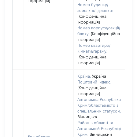
інформація]
Номер будинку/
земельної ділянки:
[Конфіденційна
інформація]
Номер корпусу/секції/
блоку:
[Конфіденційна
інформація]
Номер квартири/
кімнати/гаражу:
[Конфіденційна
інформація]
Країна:
Україна
Поштовий індекс:
[Конфіденційна
інформація]
Автономна Республіка
Крим/область/місто зі
спеціальним статусом:
Вінницька
Район в області та
Автономній Республіці
Крим:
Вінницький
Вид об'єкта: