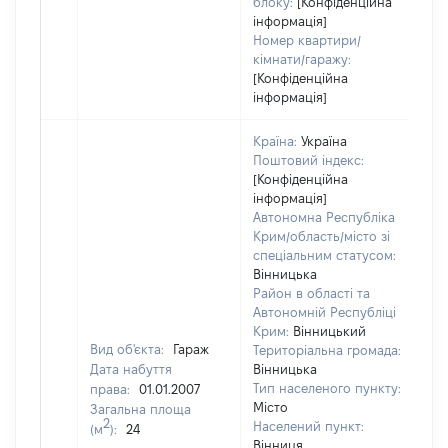
блоку:
[Конфіденційна
інформація]
Номер квартири/
кімнати/гаражу:
[Конфіденційна
інформація]
Країна:
Україна
Поштовий індекс:
[Конфіденційна
інформація]
Автономна Республіка
Крим/область/місто зі
спеціальним статусом:
Вінницька
Район в області та
Автономній Республіці
Крим:
Вінницький
Вид об'єкта:
Гараж
Територіальна громада:
Дата набуття
Вінницька
Тип населеного пункту:
права:
01.01.2007
Місто
Загальна площа
2
Населений пункт:
(м
):
24
Вінниця