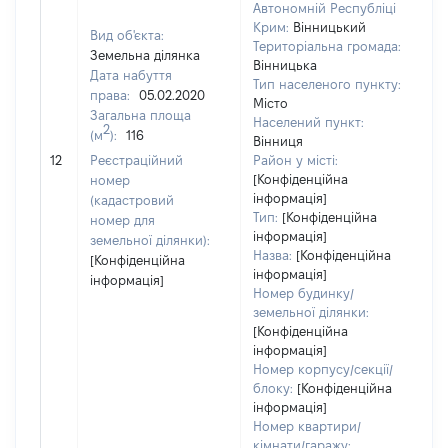
Автономній Республіці
Крим:
Вінницький
Вид об'єкта:
Територіальна громада:
Земельна ділянка
Вінницька
Дата набуття
Тип населеного пункту:
права:
05.02.2020
Місто
Загальна площа
56
Населений пункт:
2
(м
):
116
Ти
Вінниця
об
12
Реєстраційний
Район у місті:
ва
[Конфіденційна
номер
інформація]
на
(кадастровий
Тип:
[Конфіденційна
номер для
інформація]
земельної ділянки):
Назва:
[Конфіденційна
[Конфіденційна
інформація]
інформація]
Номер будинку/
земельної ділянки:
[Конфіденційна
інформація]
Номер корпусу/секції/
блоку:
[Конфіденційна
інформація]
Номер квартири/
кімнати/гаражу: