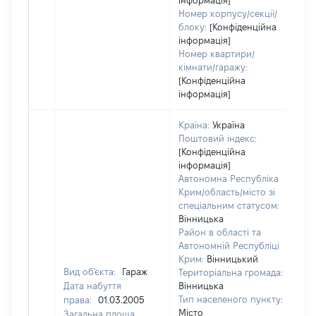
інформація]
Номер корпусу/секції/
блоку:
[Конфіденційна
інформація]
Номер квартири/
кімнати/гаражу:
[Конфіденційна
інформація]
Країна:
Україна
Поштовий індекс:
[Конфіденційна
інформація]
Автономна Республіка
Крим/область/місто зі
спеціальним статусом:
Вінницька
Район в області та
Автономній Республіці
Крим:
Вінницький
Вид об'єкта:
Гараж
Територіальна громада:
Дата набуття
Вінницька
Тип населеного пункту:
права:
01.03.2005
Місто
Загальна площа