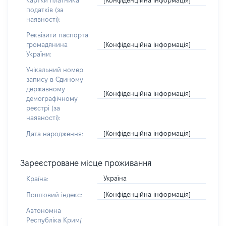
картки платника
податків (за
наявності):
Реквізити паспорта
[Конфіденційна інформація]
громадянина
України:
Унікальний номер
запису в Єдиному
державному
[Конфіденційна інформація]
демографічному
реєстрі (за
наявності):
[Конфіденційна інформація]
Дата народження:
Зареєстроване місце проживання
Україна
Країна:
[Конфіденційна інформація]
Поштовий індекс:
Автономна
Республіка Крим/