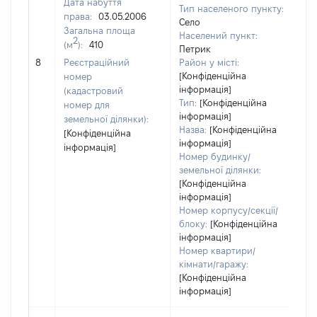
Дата набуття
Тип населеного пункту:
права:
03.05.2006
Село
Загальна площа
Населений пункт:
2
(м
):
410
Петрик
[Н
8
Реєстраційний
Район у місті:
за
[Конфіденційна
номер
інформація]
(кадастровий
Тип:
[Конфіденційна
номер для
інформація]
земельної ділянки):
Назва:
[Конфіденційна
[Конфіденційна
інформація]
інформація]
Номер будинку/
земельної ділянки:
[Конфіденційна
інформація]
Номер корпусу/секції/
блоку:
[Конфіденційна
інформація]
Номер квартири/
кімнати/гаражу:
[Конфіденційна
інформація]