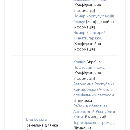
[Конфіденційна
інформація]
Номер корпусу/секції/
блоку:
[Конфіденційна
інформація]
Номер квартири/
кімнати/гаражу:
[Конфіденційна
інформація]
Країна:
Україна
Поштовий індекс:
[Конфіденційна
інформація]
Автономна Республіка
Крим/область/місто зі
спеціальним статусом:
Вінницька
Район в області та
Автономній Республіці
Крим:
Вінницький
Вид об'єкта:
Територіальна громада:
Земельна ділянка
Літинська