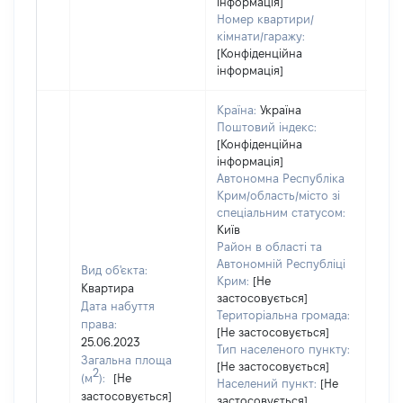
інформація]
Номер квартири/
кімнати/гаражу:
[Конфіденційна
інформація]
Країна:
Україна
Поштовий індекс:
[Конфіденційна
інформація]
Автономна Республіка
Крим/область/місто зі
спеціальним статусом:
Київ
Район в області та
Автономній Республіці
Вид об'єкта:
Крим:
[Не
Квартира
застосовується]
Дата набуття
Територіальна громада:
права:
[Не застосовується]
25.06.2023
Тип населеного пункту:
Загальна площа
[Не застосовується]
2
(м
):
[Не
Населений пункт:
[Не
застосовується]
[Не
застосовується]