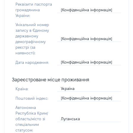
Реквізити паспорта
[Конфіденційна інформація]
громадянина
України:
Унікальний номер
запису в Єдиному
державному
[Конфіденційна інформація]
демографічному
реєстрі (за
наявності):
[Конфіденційна інформація]
Дата народження:
Зареєстроване місце проживання
Україна
Країна:
[Конфіденційна інформація]
Поштовий індекс:
Автономна
Республіка Крим/
Луганська
область/місто зі
спеціальним
статусом: