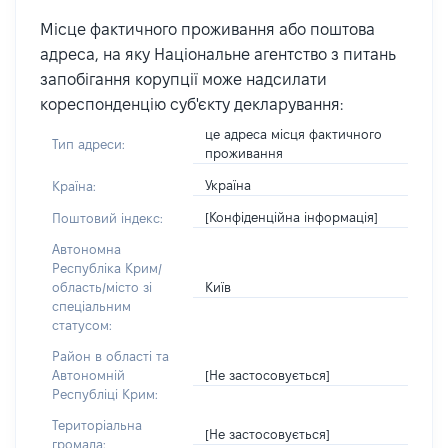
Місце фактичного проживання або поштова
адреса, на яку Національне агентство з питань
запобігання корупції може надсилати
кореспонденцію суб'єкту декларування:
це адреса місця фактичного
Тип адреси:
проживання
Україна
Країна:
[Конфіденційна інформація]
Поштовий індекс:
Автономна
Республіка Крим/
Київ
область/місто зі
спеціальним
статусом:
Район в області та
[Не застосовується]
Автономній
Республіці Крим:
Територіальна
[Не застосовується]
громада: