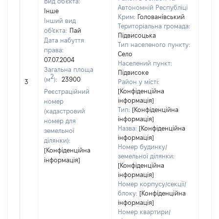
Вид об'єкта:
Автономній Республіці
Інше
Крим:
Голованівський
Інший вид
Територіальна громада:
об'єкта:
Пай
Підвисоцька
Дата набуття
Тип населеного пункту:
права:
Село
07.07.2004
Населений пункт:
Загальна площа
[Член
Підвисоке
2
(м
):
23900
нада
3
Район у місті:
інфо
[Конфіденційна
Реєстраційний
інформація]
номер
Тип:
[Конфіденційна
(кадастровий
інформація]
номер для
Назва:
[Конфіденційна
земельної
інформація]
ділянки):
Номер будинку/
[Конфіденційна
земельної ділянки:
інформація]
[Конфіденційна
інформація]
Номер корпусу/секції/
блоку:
[Конфіденційна
інформація]
Номер квартири/