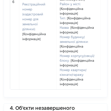
6
заст
Район у місті:
Реєстраційний
[Конфіденційна
номер
інформація]
(кадастровий
Тип:
[Конфіденційна
номер для
інформація]
земельної
Назва:
[Конфіденційна
ділянки):
інформація]
[Конфіденційна
Номер будинку/
інформація]
земельної ділянки:
[Конфіденційна
інформація]
Номер корпусу/секції/
блоку:
[Конфіденційна
інформація]
Номер квартири/
кімнати/гаражу:
[Конфіденційна
інформація]
4. Об'єкти незавершеного