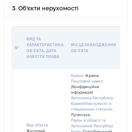
3. Об'єкти нерухомості
ВАР
ВИД ТА
ДАТ
ХАРАКТЕРИСТИКА
МІСЦЕЗНАХОДЖЕННЯ
ПРА
№
ОБʼЄКТА, ДАТА
ОБʼЄКТА
ОС
НАБУТТЯ ПРАВА
ГР
ОЦІ
Країна:
Україна
Поштовий індекс:
[Конфіденційна
інформація]
Автономна Республіка
Крим/область/місто зі
спеціальним статусом:
Луганська
Район в області та
Вид об'єкта:
Автономній Республіці
Житловий
Крим:
Старобільський