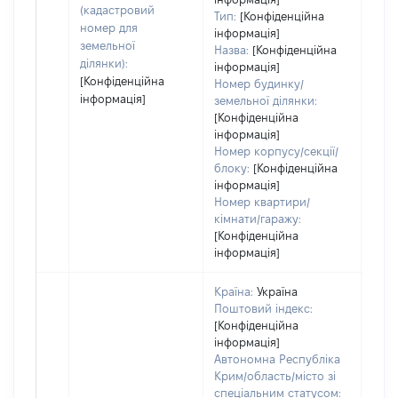
(кадастровий
Тип:
[Конфіденційна
номер для
інформація]
земельної
Назва:
[Конфіденційна
ділянки):
інформація]
[Конфіденційна
Номер будинку/
інформація]
земельної ділянки:
[Конфіденційна
інформація]
Номер корпусу/секції/
блоку:
[Конфіденційна
інформація]
Номер квартири/
кімнати/гаражу:
[Конфіденційна
інформація]
Країна:
Україна
Поштовий індекс:
[Конфіденційна
інформація]
Автономна Республіка
Крим/область/місто зі
спеціальним статусом: