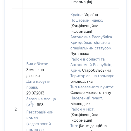
інформація]
Країна:
Україна
Поштовий індекс:
[Конфіденційна
інформація]
Автономна Республіка
Крим/область/місто зі
спеціальним статусом:
Луганська
Район в області та
Вид об'єкта:
Автономній Республіці
Земельна
Крим:
Старобільський
ділянка
Територіальна громада:
Дата набуття
Біловодська
Тип населеного пункту:
права:
Селище міського типу
29.07.2013
Населений пункт:
Загальна площа
[Член
2
Біловодськ
(м
):
958
нада
2
Район у місті:
Реєстраційний
інфо
[Конфіденційна
номер
інформація]
(кадастровий
Тип:
[Конфіденційна
номер для