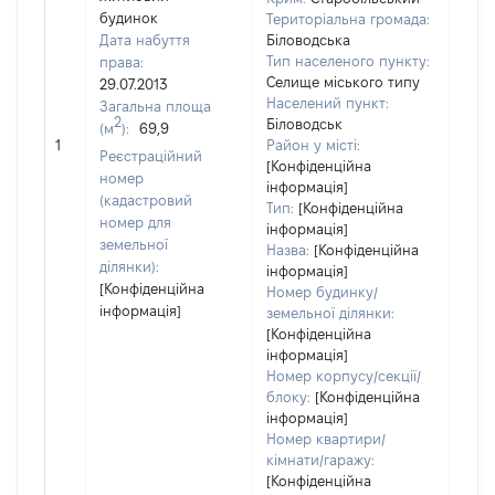
будинок
Територіальна громада:
Дата набуття
Біловодська
Тип населеного пункту:
права:
Селище міського типу
29.07.2013
Населений пункт:
Загальна площа
[Член
2
Біловодськ
(м
):
69,9
нада
1
Район у місті:
Реєстраційний
інфо
[Конфіденційна
номер
інформація]
(кадастровий
Тип:
[Конфіденційна
номер для
інформація]
земельної
Назва:
[Конфіденційна
ділянки):
інформація]
[Конфіденційна
Номер будинку/
інформація]
земельної ділянки:
[Конфіденційна
інформація]
Номер корпусу/секції/
блоку:
[Конфіденційна
інформація]
Номер квартири/
кімнати/гаражу:
[Конфіденційна