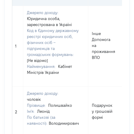
Джерело доходу:
Юридична особа,
зареєстрована в Україні
Код в Єдиному державному
Інше
реєстрі юридичних осіб,
Допомога
фізичних осіб –
на
10
1
підприємців та
проживання
громадських формувань:
ВПО
[Не відомо]
Найменування:
Кабінет
Міністрів України
Джерело доходу:
чоловік
Прізвище:
Полишвайко
Подарунок
Ім'я:
Леонід
у грошовій
38
2
По батькові (за
формі
наявності):
Володимирович