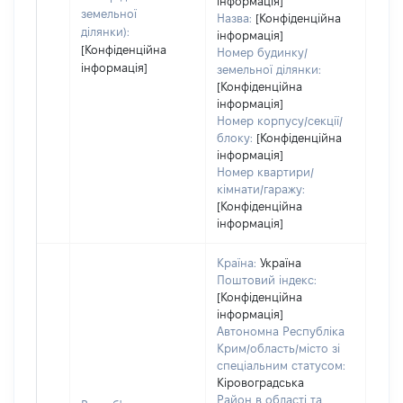
інформація]
земельної
Назва:
[Конфіденційна
ділянки):
інформація]
[Конфіденційна
Номер будинку/
інформація]
земельної ділянки:
[Конфіденційна
інформація]
Номер корпусу/секції/
блоку:
[Конфіденційна
інформація]
Номер квартири/
кімнати/гаражу:
[Конфіденційна
інформація]
Країна:
Україна
Поштовий індекс:
[Конфіденційна
інформація]
Автономна Республіка
Крим/область/місто зі
спеціальним статусом:
Кіровоградська
Район в області та