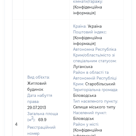
кімнати/гаражу:
[Конфіденційна
інформація]
Країна:
Україна
Поштовий індекс:
[Конфіденційна
інформація]
Автономна Республіка
Крим/область/місто зі
спеціальним статусом:
Луганська
Район в області та
Вид об'єкта:
Автономній Республіці
Житловий
Крим:
Старобільський
будинок
Територіальна громада:
Дата набуття
Біловодська
Тип населеного пункту:
права:
Селище міського типу
29.07.2013
Населений пункт:
Загальна площа
2
Біловодськ
(м
):
69.9
[Не 
4
Район у місті:
Реєстраційний
[Конфіденційна
номер
інформація]