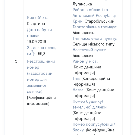
Луганська
Район в області та
Автономній Республіці
Вид об'єкта:
Крим:
Старобільський
Квартира
Територіальна громада:
Дата набуття
Біловодська
права:
Тип населеного пункту:
19.09.2019
Селище міського типу
Загальна площа
990
Населений пункт:
2
(м
):
55,3
Тип 
Біловодськ
обʼє
5
Реєстраційний
Район у місті:
варт
[Конфіденційна
номер
інформація]
набу
(кадастровий
Тип:
[Конфіденційна
номер для
інформація]
земельної
Назва:
[Конфіденційна
ділянки):
інформація]
[Конфіденційна
Номер будинку/
інформація]
земельної ділянки:
[Конфіденційна
інформація]
Номер корпусу/секції/
блоку:
[Конфіденційна