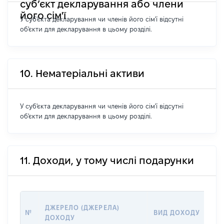
суб’єкт декларування або члени
його сім'ї
У суб'єкта декларування чи членів його сім'ї відсутні
об'єкти для декларування в цьому розділі.
10. Нематеріальні активи
У суб'єкта декларування чи членів його сім'ї відсутні
об'єкти для декларування в цьому розділі.
11. Доходи, у тому числі подарунки
РО
ДЖЕРЕЛО (ДЖЕРЕЛА)
№
ВИД ДОХОДУ
(В
ДОХОДУ
ГР