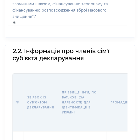
злочинним шляхом, фінансуванню тероризму та
фінансуванню розповсюдження зброї масового
знищення”?
Ні
2.2. Інформація про членів сім'ї
суб'єкта декларування
ПРІЗВИЩЕ, ІМʼЯ, ПО
ЗВʼЯЗОК ІЗ
БАТЬКОВІ (ЗА
№
СУБʼЄКТОМ
НАЯВНОСТІ) ДЛЯ
ГРОМАДЯНСТВО
ДЕКЛАРУВАННЯ
ІДЕНТИФІКАЦІЇ В
УКРАЇНІ