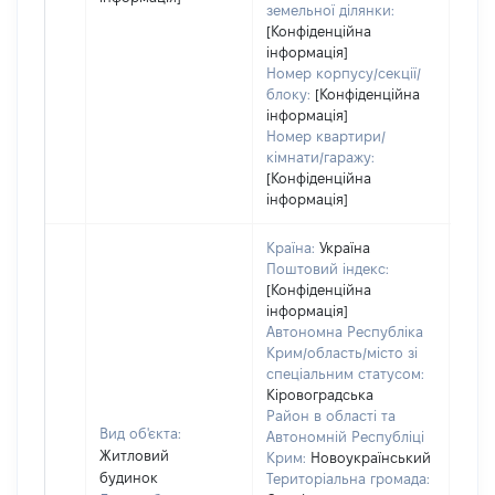
земельної ділянки:
[Конфіденційна
інформація]
Номер корпусу/секції/
блоку:
[Конфіденційна
інформація]
Номер квартири/
кімнати/гаражу:
[Конфіденційна
інформація]
Країна:
Україна
Поштовий індекс:
[Конфіденційна
інформація]
Автономна Республіка
Крим/область/місто зі
спеціальним статусом:
Кіровоградська
Район в області та
Вид об'єкта:
Автономній Республіці
Житловий
Крим:
Новоукраїнський
будинок
Територіальна громада: