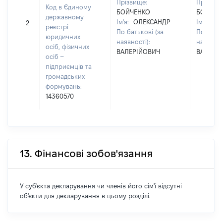
Прізвище:
Прізвищ
Код в Єдиному
БОЙЧЕНКО
БОЙЧЕН
державному
Ім'я:
ОЛЕКСАНДР
Ім'я:
ОЛ
2
реєстрі
По батькові (за
По батьк
юридичних
наявності):
наявност
осіб, фізичних
ВАЛЕРІЙОВИЧ
ВАЛЕРІ
осіб –
підприємців та
громадських
формувань:
14360570
13. Фінансові зобов'язання
У суб'єкта декларування чи членів його сім'ї відсутні
об'єкти для декларування в цьому розділі.