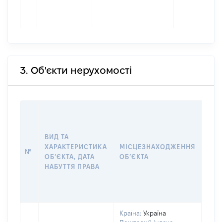
3. Об'єкти нерухомості
ВАР
ДАТ
НАБ
ВИД ТА
ПРА
ХАРАКТЕРИСТИКА
МІСЦЕЗНАХОДЖЕННЯ
№
ЗА
ОБʼЄКТА, ДАТА
ОБʼЄКТА
ОС
НАБУТТЯ ПРАВА
ГР
ОЦІ
ГРН
Країна:
Україна