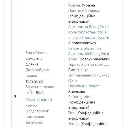
Країна:
Україна
Поштовий індекс:
[Конфіденційна
інформація]
Автономна Республіка
Крим/область/місто зі
спеціальним статусом:
Кіровоградська
Район в області та
Вид об'єкта:
Автономній Республіці
Земельна
Крим:
Новоукраїнський
ділянка
Територіальна громада:
Дата набуття
Смолінська
Тип населеного пункту:
права:
226
Село
19.12.2023
Тип
Населений пункт:
Загальна площа
варт
2
Хмельове
(м
):
1664
обʼє
3
Район у місті:
варт
Реєстраційний
[Конфіденційна
ост
номер
інформація]
гро
(кадастровий
Тип:
[Конфіденційна
оці
номер для
інформація]
земельної
Назва:
[Конфіденційна