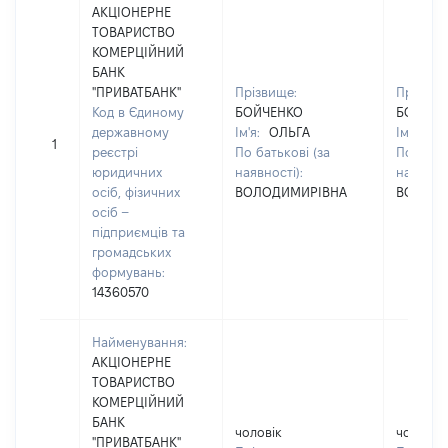
АКЦІОНЕРНЕ
ТОВАРИСТВО
КОМЕРЦІЙНИЙ
БАНК
"ПРИВАТБАНК"
Прізвище:
Прізвищ
Код в Єдиному
БОЙЧЕНКО
БОЙЧЕН
державному
Ім'я:
ОЛЬГА
Ім'я:
ОЛ
1
реєстрі
По батькові (за
По батьк
юридичних
наявності):
наявност
осіб, фізичних
ВОЛОДИМИРІВНА
ВОЛОДИ
осіб –
підприємців та
громадських
формувань:
14360570
Найменування:
АКЦІОНЕРНЕ
ТОВАРИСТВО
КОМЕРЦІЙНИЙ
БАНК
чоловік
чоловік
"ПРИВАТБАНК"