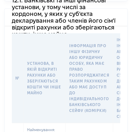
12.1. Банківські та інші фінансові
установи, у тому числі за
кордоном, у яких у суб'єкта
декларування або членів його сім'ї
відкриті рахунки або зберігаються
кошти, інше майно
ІНФОР
ІНФОРМАЦІЯ ПРО
ІНШУ 
ІНШУ ФІЗИЧНУ
АБО Ю
АБО ЮРИДИЧНУ
ОСОБУ,
УСТАНОВА, В
ОСОБУ, ЯКА МАЄ
ВІДКР
ЯКІЙ ВІДКРИТІ
ПРАВО
РАХУНО
РАХУНКИ АБО
РОЗПОРЯДЖАТИСЯ
СУБ’ЄК
№
ЗБЕРІГАЮТЬСЯ
ТАКИМ РАХУНКОМ
ДЕКЛА
КОШТИ ЧИ ІНШЕ
АБО МАЄ ДОСТУП
АБО ЧЛ
МАЙНО
ДО
СІМ’Ї 
ІНДИВІДУАЛЬНОГО
ДОГОВ
БАНКІВСЬКОГО
ІНДИВ
СЕЙФУ (КОМІРКИ)
БАНКІ
СЕЙФУ 
Найменування: