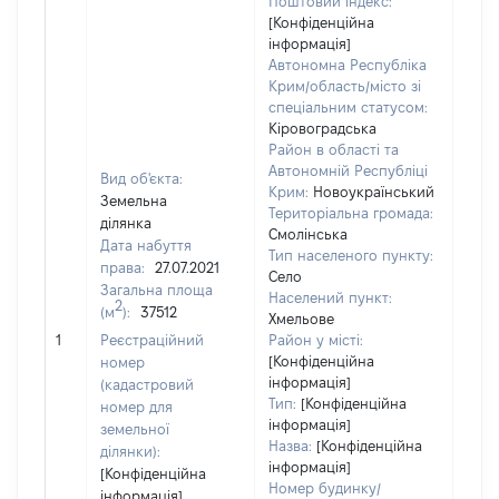
Поштовий індекс:
[Конфіденційна
інформація]
Автономна Республіка
Крим/область/місто зі
спеціальним статусом:
Кіровоградська
Район в області та
Автономній Республіці
Вид об'єкта:
Крим:
Новоукраїнський
Земельна
Територіальна громада:
ділянка
Смолінська
Дата набуття
Тип населеного пункту:
1435
права:
27.07.2021
Село
Тип
Загальна площа
Населений пункт:
варт
2
(м
):
37512
Хмельове
обʼє
1
Реєстраційний
Район у місті:
варт
[Конфіденційна
номер
ост
інформація]
(кадастровий
гро
Тип:
[Конфіденційна
номер для
оці
інформація]
земельної
Назва:
[Конфіденційна
ділянки):
інформація]
[Конфіденційна
Номер будинку/
інформація]