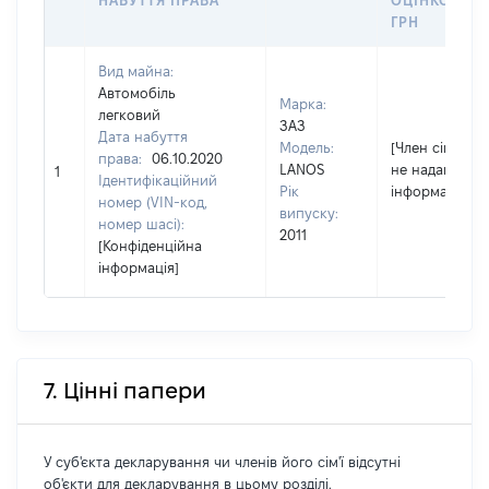
НАБУТТЯ ПРАВА
ОЦІНКОЮ,
ГРН
Вид майна:
Автомобіль
Марка:
легковий
ЗАЗ
Дата набуття
Модель:
[Член сім'ї
права:
06.10.2020
LANOS
не надав
1
Ідентифікаційний
Рік
інформацію]
номер (VIN-код,
випуску:
номер шасі):
2011
[Конфіденційна
інформація]
7. Цінні папери
У суб'єкта декларування чи членів його сім'ї відсутні
об'єкти для декларування в цьому розділі.