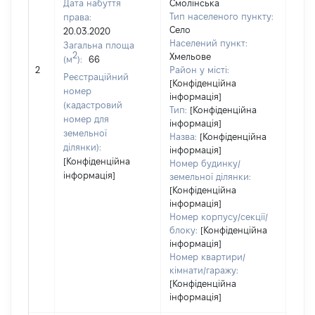
Дата набуття
Смолінська
Тип населеного пункту:
права:
250
Село
20.03.2020
Тип
Населений пункт:
Загальна площа
варт
2
Хмельове
(м
):
66
обʼє
2
Район у місті:
варт
Реєстраційний
[Конфіденційна
дату
номер
інформація]
набу
(кадастровий
Тип:
[Конфіденційна
пра
номер для
інформація]
земельної
Назва:
[Конфіденційна
ділянки):
інформація]
[Конфіденційна
Номер будинку/
інформація]
земельної ділянки:
[Конфіденційна
інформація]
Номер корпусу/секції/
блоку:
[Конфіденційна
інформація]
Номер квартири/
кімнати/гаражу:
[Конфіденційна
інформація]