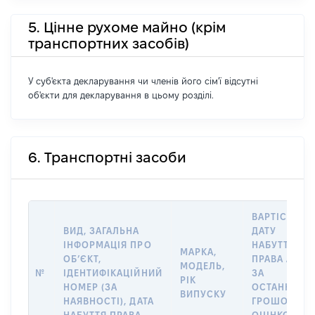
5. Цінне рухоме майно (крім
транспортних засобів)
У суб'єкта декларування чи членів його сім'ї відсутні
об'єкти для декларування в цьому розділі.
6. Транспортні засоби
ВАРТІСТЬ Н
ВИД, ЗАГАЛЬНА
ДАТУ
ІНФОРМАЦІЯ ПРО
НАБУТТЯ
МАРКА,
ОБʼЄКТ,
ПРАВА АБО
МОДЕЛЬ,
№
ІДЕНТИФІКАЦІЙНИЙ
ЗА
РІК
НОМЕР (ЗА
ОСТАННЬО
ВИПУСКУ
НАЯВНОСТІ), ДАТА
ГРОШОВОЮ