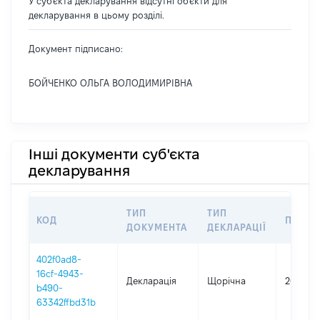
У суб'єкта декларування відсутні об'єкти для
декларування в цьому розділі.
Документ підписано:
БОЙЧЕНКО ОЛЬГА ВОЛОДИМИРІВНА
Інші документи суб'єкта
декларування
ТИП
ТИП
КОД
ПЕРІО
ДОКУМЕНТА
ДЕКЛАРАЦІЇ
402f0ad8-
16cf-4943-
Декларація
Щорічна
2025
b490-
63342ffbd31b