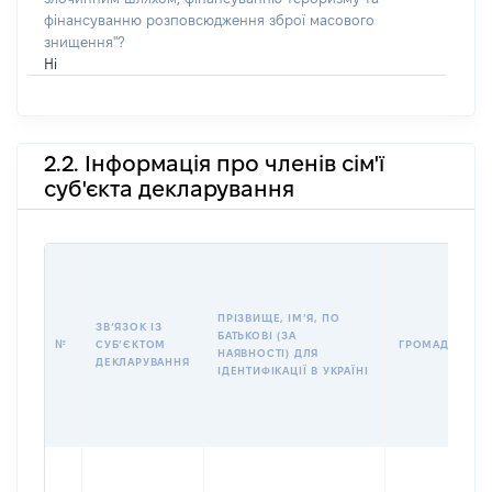
фінансуванню розповсюдження зброї масового
знищення"?
Ні
2.2. Інформація про членів сім'ї
суб'єкта декларування
ПРІЗВИЩЕ, ІМʼЯ, ПО
ЗВʼЯЗОК ІЗ
БАТЬКОВІ (ЗА
№
СУБʼЄКТОМ
ГРОМАДЯНСТВ
НАЯВНОСТІ) ДЛЯ
ДЕКЛАРУВАННЯ
ІДЕНТИФІКАЦІЇ В УКРАЇНІ