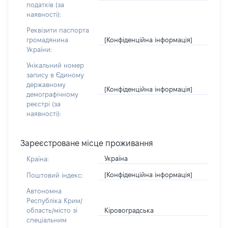
податків (за
наявності):
Реквізити паспорта
[Конфіденційна інформація]
громадянина
України:
Унікальний номер
запису в Єдиному
державному
[Конфіденційна інформація]
демографічному
реєстрі (за
наявності):
Зареєстроване місце проживання
Україна
Країна:
[Конфіденційна інформація]
Поштовий індекс:
Автономна
Республіка Крим/
Кіровоградська
область/місто зі
спеціальним