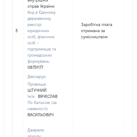
внутрішніх
справ України
Код в Єдиному
державному
реєстрі
Заробітна плата
3
юридичних
отримана за
58
осіб, фізичних
сумісництвом
осіб –
підприємців та
громадських
формувань:
08751177
Декларує:
Прізвище:
ШТУЧНИЙ
Ім'я:
ВЯЧЕСЛАВ
По батькові (за
наявності):
ВАСИЛЬОВИЧ
Джерело
доходу: