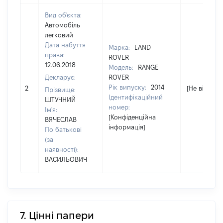
Вид об'єкта:
Автомобіль
легковий
Дата набуття
Марка:
LAND
права:
ROVER
12.06.2018
Модель:
RANGE
Декларує:
ROVER
Рік випуску:
2014
2
[Не відомо]
Прізвище:
Ідентифікаційний
ШТУЧНИЙ
номер:
Ім'я:
[Конфіденційна
ВЯЧЕСЛАВ
інформація]
По батькові
(за
наявності):
ВАСИЛЬОВИЧ
7. Цінні папери