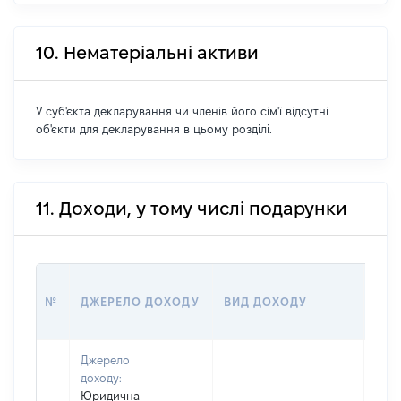
10. Нематеріальні активи
У суб'єкта декларування чи членів його сім'ї відсутні
об'єкти для декларування в цьому розділі.
11. Доходи, у тому числі подарунки
РОЗ
№
ДЖЕРЕЛО ДОХОДУ
ВИД ДОХОДУ
(ВА
Джерело
доходу:
Юридична