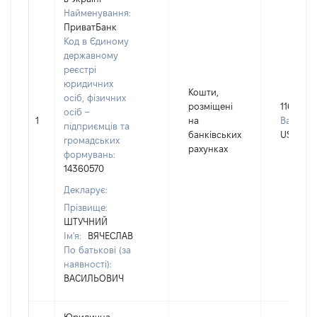
Найменування:
ПриватБанк
Код в Єдиному
державному
реєстрі
юридичних
Кошти,
осіб, фізичних
розміщені
1167
осіб –
1
на
Валюта:
підприємців та
банківських
USD
громадських
рахунках
формувань:
14360570
Декларує:
Прізвище:
ШТУЧНИЙ
Ім'я:
ВЯЧЕСЛАВ
По батькові (за
наявності):
ВАСИЛЬОВИЧ