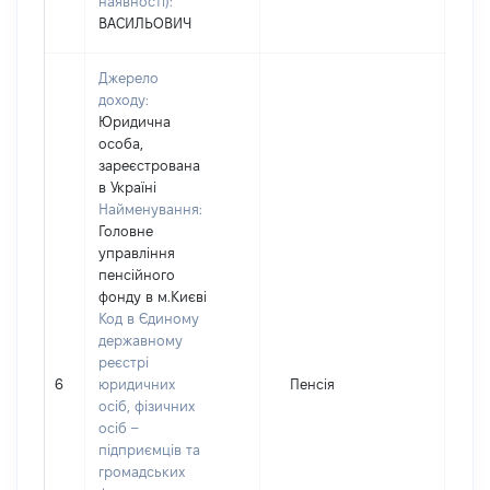
наявності):
ВАСИЛЬОВИЧ
Джерело
доходу:
Юридична
особа,
зареєстрована
в Україні
Найменування:
Головне
управління
пенсійного
фонду в м.Києві
Код в Єдиному
державному
реєстрі
6
юридичних
Пенсія
12
осіб, фізичних
осіб –
підприємців та
громадських