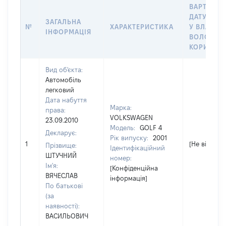
ВАРТІСТЬ
ДАТУ НАБ
ЗАГАЛЬНА
№
ХАРАКТЕРИСТИКА
У ВЛАСНІ
ІНФОРМАЦІЯ
ВОЛОДІНН
КОРИСТУ
Вид об'єкта:
Автомобіль
легковий
Дата набуття
Марка:
права:
VOLKSWAGEN
23.09.2010
Модель:
GOLF 4
Декларує:
Рік випуску:
2001
1
[Не відомо]
Прізвище:
Ідентифікаційний
ШТУЧНИЙ
номер:
Ім'я:
[Конфіденційна
ВЯЧЕСЛАВ
інформація]
По батькові
(за
наявності):
ВАСИЛЬОВИЧ