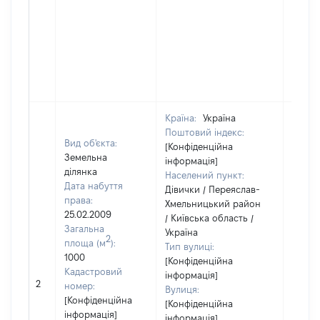
Країна:
Україна
Поштовий індекс:
Вид об'єкта:
[Конфіденційна
Земельна
інформація]
ділянка
Населений пункт:
Дата набуття
Дівички / Переяслав-
права:
Хмельницький район
25.02.2009
/ Київська область /
Загальна
Україна
2
площа (м
):
Тип вулиці:
1000
[Конфіденційна
Кадастровий
інформація]
[Не
2
номер:
Вулиця:
відом
[Конфіденційна
[Конфіденційна
інформація]
інформація]