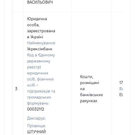
ВАСИЛЬОВИЧ
Юридична
особа,
зареєстрована
в Україні
Найменування:
Укрексімбанк
Код в Єдиному
державному
реєстрі
юридичних
Кошти,
осіб, фізичних
розміщені
1778
осіб –
3
на
Валюта:
підприємців та
банківських
EUR
громадських
рахунках
формувань:
00032112
Декларує:
Прізвище:
ШТУЧНИЙ