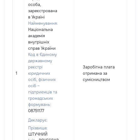
особа,
зареєстрована
в Україні
Найменування:
Національна
академія
внутрішніх
справ України
Код в Єдиному
державному
реєстрі
Заробітна плата
1
юридичних
отримана за
18
осіб, фізичних
сумісництвом
осіб –
підприємців та
громадських
формувань:
08751177
Декларує:
Прізвище:
ШТУЧНИЙ