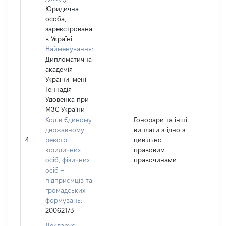
Юридична
особа,
зареєстрована
в Україні
Найменування:
Дипломатична
академія
України імені
Геннадія
Удовенка при
МЗС України
Код в Єдиному
Гонорари та інші
державному
виплати згідно з
4
реєстрі
цивільно-
4
юридичних
правовим
осіб, фізичних
правочинами
осіб –
підприємців та
громадських
формувань:
20062173
Декларує: