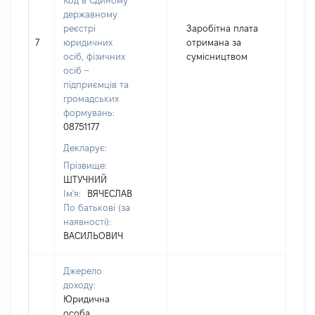
Код в Єдиному
державному
реєстрі
Заробітна плата
7
юридичних
отримана за
2
осіб, фізичних
сумісництвом
осіб –
підприємців та
громадських
формувань:
08751177
Декларує:
Прізвище:
ШТУЧНИЙ
Ім'я:
ВЯЧЕСЛАВ
По батькові (за
наявності):
ВАСИЛЬОВИЧ
Джерело
доходу:
Юридична
особа,