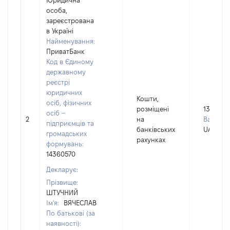
Юридична
особа,
зареєстрована
в Україні
Найменування:
ПриватБанк
Код в Єдиному
державному
реєстрі
юридичних
Кошти,
осіб, фізичних
розміщені
13960
осіб –
2
на
Валюта:
підприємців та
банківських
UAH
громадських
рахунках
формувань:
14360570
Декларує:
Прізвище:
ШТУЧНИЙ
Ім'я:
ВЯЧЕСЛАВ
По батькові (за
наявності):