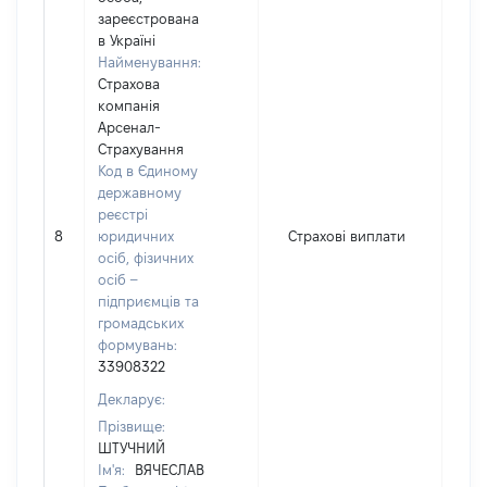
зареєстрована
в Україні
Найменування:
Страхова
компанія
Арсенал-
Страхування
Код в Єдиному
державному
реєстрі
8
юридичних
Страхові виплати
20
осіб, фізичних
осіб –
підприємців та
громадських
формувань:
33908322
Декларує:
Прізвище:
ШТУЧНИЙ
Ім'я:
ВЯЧЕСЛАВ