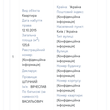
Країна:
Україна
Вид об'єкта:
Поштовий індекс:
Квартира
[Конфіденційна
Дата набуття
інформація]
права:
Населений пункт:
12.10.2015
Київ / Україна
Загальна
Тип вулиці:
2
площа (м
):
[Конфіденційна
125,6
інформація]
Реєстраційний
Вулиця:
[Не
номер:
[Конфіденційна
1
відом
[Конфіденційна
інформація]
інформація]
Номер будинку:
Декларує:
[Конфіденційна
інформація]
Прізвище:
Номер корпусу:
ШТУЧНИЙ
[Конфіденційна
Ім'я:
ВЯЧЕСЛАВ
інформація]
По батькові (за
Номер квартири:
наявності):
[Конфіденційна
ВАСИЛЬОВИЧ
інформація]