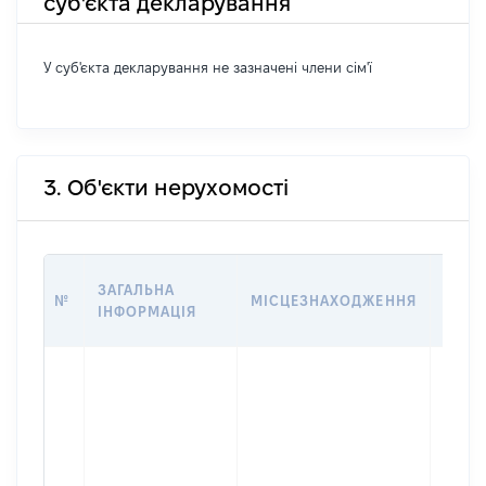
суб'єкта декларування
У суб'єкта декларування не зазначені члени сім'ї
3. Об'єкти нерухомості
ВАРТ
ЗАГАЛЬНА
№
МІСЦЕЗНАХОДЖЕННЯ
НА Д
ІНФОРМАЦІЯ
НАБУ