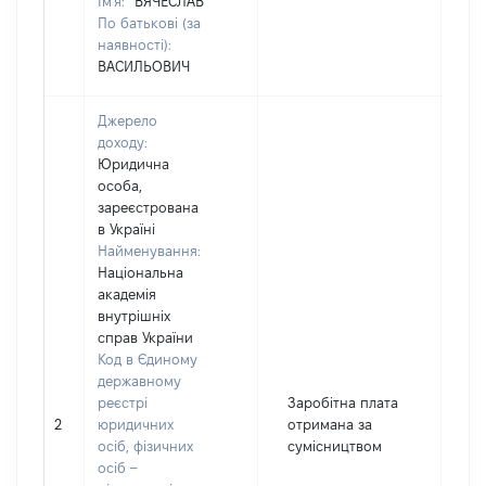
Ім'я:
ВЯЧЕСЛАВ
По батькові (за
наявності):
ВАСИЛЬОВИЧ
Джерело
доходу:
Юридична
особа,
зареєстрована
в Україні
Найменування:
Національна
академія
внутрішніх
справ України
Код в Єдиному
державному
реєстрі
Заробітна плата
2
юридичних
отримана за
6
осіб, фізичних
сумісництвом
осіб –