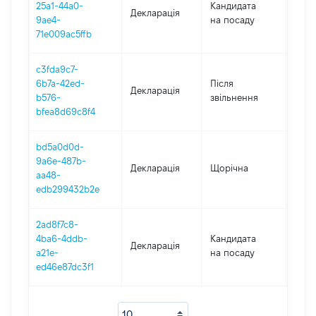
25a1-44a0-
Кандидата
Декларація
2019
9ae4-
на посаду
71e009ac5ffb
c3fda9c7-
6b7a-42ed-
Після
Декларація
2019
b576-
звільнення
bfea8d69c8f4
bd5a0d0d-
9a6e-487b-
Декларація
Щорічна
2018
aa48-
edb299432b2e
2ad8f7c8-
4ba6-4ddb-
Кандидата
Декларація
2017
a21e-
на посаду
ed46e87dc3f1