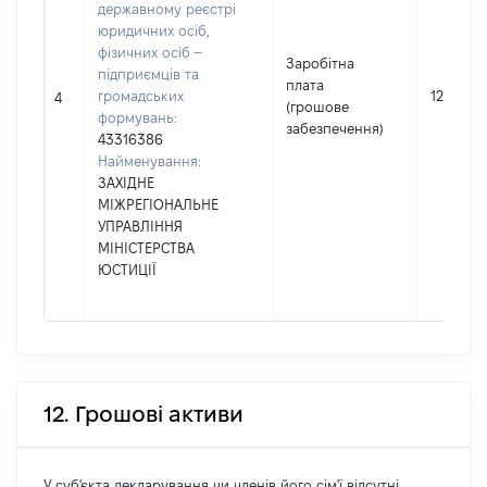
державному реєстрі
юридичних осіб,
фізичних осіб –
Заробітна
підприємців та
плата
громадських
120180
4
(грошове
формувань:
забезпечення)
43316386
Найменування:
ЗАХІДНЕ
МІЖРЕГІОНАЛЬНЕ
УПРАВЛІННЯ
МІНІСТЕРСТВА
ЮСТИЦІЇ
12. Грошові активи
У суб'єкта декларування чи членів його сім'ї відсутні