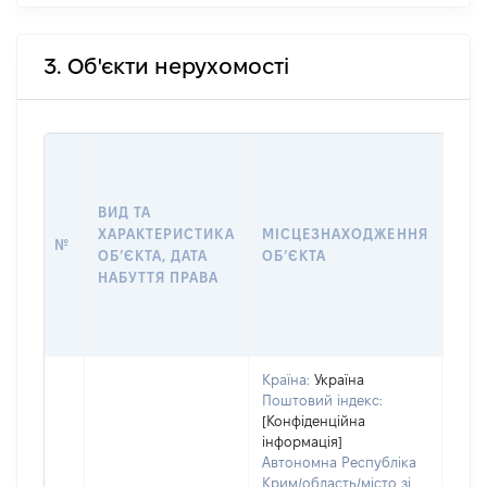
3. Об'єкти нерухомості
ВАР
ДАТ
НАБ
ВИД ТА
ПРА
ХАРАКТЕРИСТИКА
МІСЦЕЗНАХОДЖЕННЯ
№
ЗА
ОБʼЄКТА, ДАТА
ОБʼЄКТА
ОС
НАБУТТЯ ПРАВА
ГР
ОЦІ
ГРН
Країна:
Україна
Поштовий індекс:
[Конфіденційна
інформація]
Автономна Республіка
Крим/область/місто зі