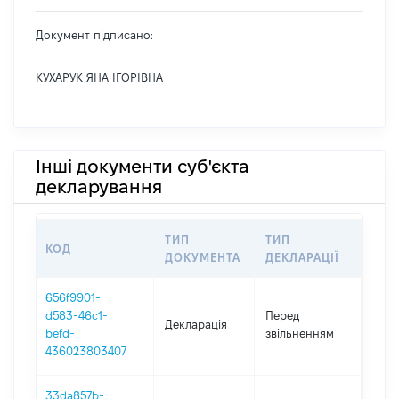
Документ підписано:
КУХАРУК ЯНА ІГОРІВНА
Інші документи суб'єкта
декларування
ТИП
ТИП
КОД
ПЕР
ДОКУМЕНТА
ДЕКЛАРАЦІЇ
656f9901-
01.0
d583-46c1-
Перед
Декларація
-
befd-
звільненням
19.0
436023803407
33da857b-