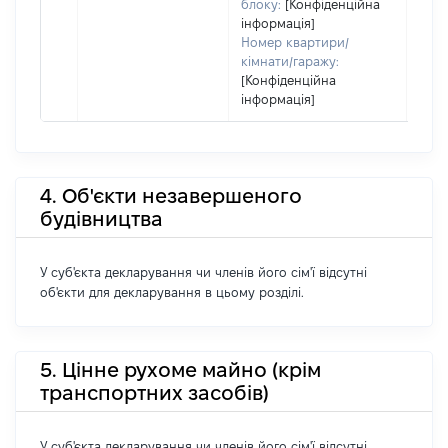
блоку:
[Конфіденційна
інформація]
Номер квартири/
кімнати/гаражу:
[Конфіденційна
інформація]
4. Об'єкти незавершеного
будівництва
У суб'єкта декларування чи членів його сім'ї відсутні
об'єкти для декларування в цьому розділі.
5. Цінне рухоме майно (крім
транспортних засобів)
У суб'єкта декларування чи членів його сім'ї відсутні