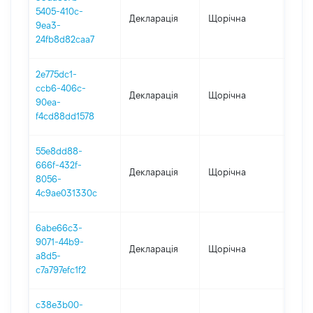
5405-410c-
Декларація
Щорічна
2023
9ea3-
24fb8d82caa7
2e775dc1-
ccb6-406c-
Декларація
Щорічна
2022
90ea-
f4cd88dd1578
55e8dd88-
666f-432f-
Декларація
Щорічна
2021
8056-
4c9ae031330c
6abe66c3-
9071-44b9-
Декларація
Щорічна
2020
a8d5-
c7a797efc1f2
c38e3b00-