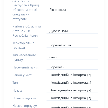
Автономна
Республіка Крим/
Рівненська
область/місто зі
спеціальним
статусом:
Район в області та
Дубенський
Автономній
Республіці Крим:
Територіальна
Боремельська
громада:
Тип населеного
Село
пункту:
Боремель
Населений пункт:
[Конфіденційна інформація]
Район у місті:
[Конфіденційна інформація]
Тип:
[Конфіденційна інформація]
Назва:
[Конфіденційна інформація]
Номер будинку:
Номер корпусу/
[Конфіденційна інформація]