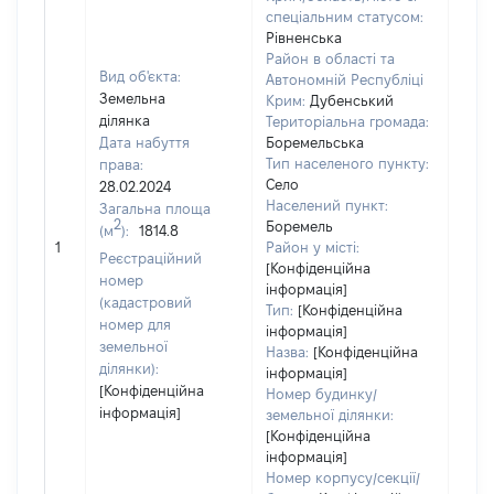
спеціальним статусом:
Рівненська
Район в області та
Вид об'єкта:
Автономній Республіці
Земельна
Крим:
Дубенський
ділянка
Територіальна громада:
Дата набуття
Боремельська
Тип населеного пункту:
права:
381
Село
28.02.2024
Тип
Населений пункт:
Загальна площа
варт
2
Боремель
(м
):
1814.8
обʼє
1
Район у місті:
варт
Реєстраційний
[Конфіденційна
дату
номер
інформація]
набу
(кадастровий
Тип:
[Конфіденційна
пра
номер для
інформація]
земельної
Назва:
[Конфіденційна
ділянки):
інформація]
[Конфіденційна
Номер будинку/
інформація]
земельної ділянки:
[Конфіденційна
інформація]
Номер корпусу/секції/