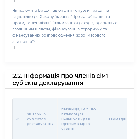
Ні
Чи належите Ви до національних публічних діячів
відповідно до Закону України "Про запобігання та
протидію легалізації (відмиванню) доходів, одержаних
злочинним шляхом, фінансуванню тероризму та
фінансуванню розповсюдження зброї масового
знищення"?
Ні
2.2. Інформація про членів сім'ї
суб'єкта декларування
ПРІЗВИЩЕ, ІМʼЯ, ПО
ЗВʼЯЗОК ІЗ
БАТЬКОВІ (ЗА
№
СУБʼЄКТОМ
НАЯВНОСТІ) ДЛЯ
ГРОМАДЯНСТВО
ДЕКЛАРУВАННЯ
ІДЕНТИФІКАЦІЇ В
УКРАЇНІ