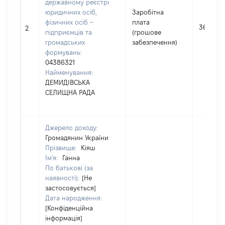
державному реєстрі
юридичних осіб,
Заробітна
фізичних осіб –
плата
36034
2
підприємців та
(грошове
громадських
забезпечення)
формувань:
04386321
Найменування:
ДЕМИДІВСЬКА
СЕЛИЩНА РАДА
Джерело доходу:
Громадянин України
Прізвище:
Кіяш
Ім'я:
Ганна
По батькові (за
наявності):
[Не
застосовується]
Дата народження:
[Конфіденційна
інформація]