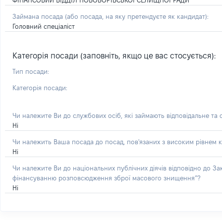
ФІНАНСОВИЙ ВІДДІЛ НОВОБОРІВСЬКОЇ СЕЛИЩНОЇ РАДИ
Займана посада
(або посада, на яку претендуєте як кандидат)
:
Головний спеціаліст
Категорія посади (заповніть, якщо це вас стосується):
Тип посади:
Категорія посади:
Чи належите Ви до службових осіб, які займають відповідальне та
Ні
Чи належить Ваша посада до посад, пов'язаних з високим рівнем к
Ні
Чи належите Ви до національних публічних діячів відповідно до З
фінансуванню розповсюдження зброї масового знищення”?
Ні