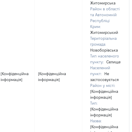
Житомирська
Район в області
та Автономній
Республіці
Крим:
Житомирський
Територіальна
громада:
Новоборівська
Тип населеного
пункту:
Селище
Населений
[Конфіденційна
[Конфіденційна
пункт:
Не
інформація]
інформація]
застосовується
Район у місті:
[Конфіденційна
інформація]
Тип:
[Конфіденційна
інформація]
Назва:
[Конфіденційна