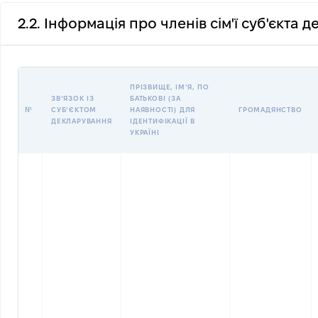
2.2. Інформація про членів сім'ї суб'єкта 
ПРІЗВИЩЕ, ІМʼЯ, ПО
ЗВʼЯЗОК ІЗ
БАТЬКОВІ (ЗА
№
СУБʼЄКТОМ
НАЯВНОСТІ) ДЛЯ
ГРОМАДЯНСТВО
ДЕКЛАРУВАННЯ
ІДЕНТИФІКАЦІЇ В
УКРАЇНІ