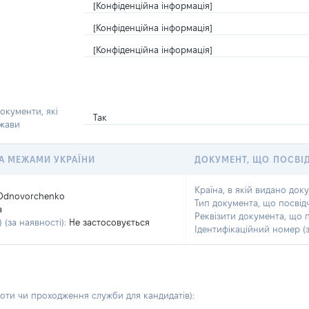
[Конфіденційна інформація]
[Конфіденційна інформація]
[Конфіденційна інформація]
окументи, які
Так
ржави
 ЗА МЕЖАМИ УКРАЇНИ
ДОКУМЕНТ, ЩО ПОСВІ
Країна, в якій видано док
Odnovorchenko
Тип документа, що посвід
a
Реквізити документа, що 
 (за наявності):
Не застосовується
Ідентифікаційний номер (з
боти чи проходження служби для кандидатів)
: