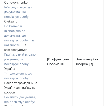
Odnovorchenko
Ім’я (відповідно до
документа, що
посвідчує особу):
Oleksandr
По батькові
(відповідно до
документа, що
посвідчує особу) (за
наявності):
Не
застосовується
Країна, в якій видано
документ, що
[Конфіденційна
[Конфіденційна
посвідчує особу:
інформація]
інформація]
Україна
Тип документа, що
посвідчує особу:
Паспорт громадянина
України для виїзду за
кордон
Реквізити документа,
що посвідчує особу: