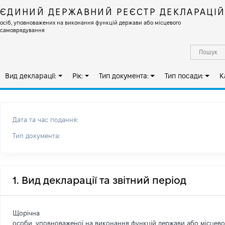
ЄДИНИЙ ДЕРЖАВНИЙ РЕЄСТР ДЕКЛАРАЦІ
осіб, уповноважених на виконання функцій держави або місцевого
самоврядування
Вид декларації:
Рік:
Тип документа:
Тип посади:
К
Дата та час подання:
Тип документа:
1. Вид декларації та звітний період
Щорічна
особи, уповноваженої на виконання функцій держави або місцев