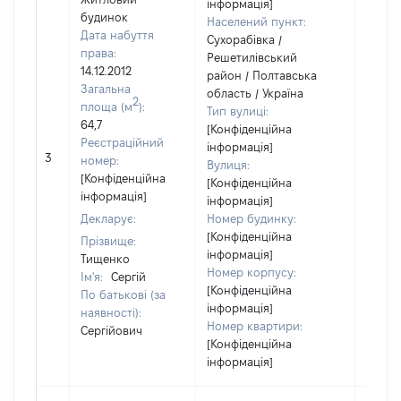
інформація]
будинок
Населений пункт:
Дата набуття
Сухорабівка /
права:
Решетилівський
14.12.2012
район / Полтавська
Загальна
область / Україна
2
площа (м
):
Тип вулиці:
64,7
[Конфіденційна
Реєстраційний
інформація]
[Не
3
номер:
Вулиця:
відом
[Конфіденційна
[Конфіденційна
інформація]
інформація]
Декларує:
Номер будинку:
[Конфіденційна
Прізвище:
інформація]
Тищенко
Номер корпусу:
Ім'я:
Сергій
[Конфіденційна
По батькові (за
інформація]
наявності):
Номер квартири:
Сергійович
[Конфіденційна
інформація]