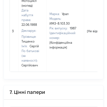
Мотоцикл
(мопед)
Дата
Марка:
Урал
набуття
Модель:
права:
ИМЗ-8.103.30
22.06.1988
Рік випуску:
1987
Декларує:
3
[Не відомо]
Ідентифікаційний
Прізвище:
номер:
Тищенко
[Конфіденційна
Ім'я:
Сергій
інформація]
По батькові
(за
наявності):
Сергійович
7. Цінні папери