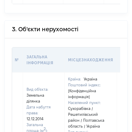
3. Об'єкти нерухомості
ВАРТ
ЗАГАЛЬНА
№
МІСЦЕЗНАХОДЖЕННЯ
НА Д
ІНФОРМАЦІЯ
НАБУ
Країна:
Україна
Поштовий індекс:
Вид об'єкта:
[Конфіденційна
Земельна
інформація]
ділянка
Населений пункт:
Дата набуття
Сухорабівка /
права:
Решетилівський
12.12.2014
район / Полтавська
Загальна
область / Україна
2
площа (м
):