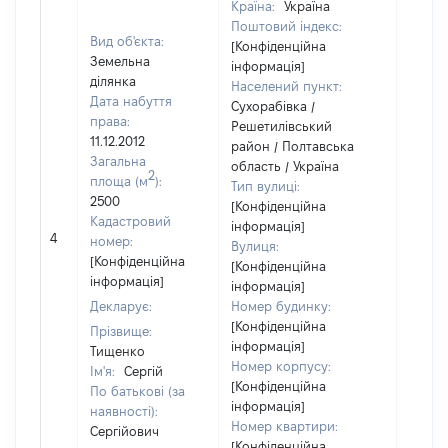
Країна:
Україна
Поштовий індекс:
Вид об'єкта:
[Конфіденційна
Земельна
інформація]
ділянка
Населений пункт:
Дата набуття
Сухорабівка /
права:
Решетилівський
11.12.2012
район / Полтавська
Загальна
область / Україна
2
площа (м
):
Тип вулиці:
2500
[Конфіденційна
Кадастровий
інформація]
[Не
4
номер:
Вулиця:
відом
[Конфіденційна
[Конфіденційна
інформація]
інформація]
Декларує:
Номер будинку:
[Конфіденційна
Прізвище:
інформація]
Тищенко
Номер корпусу:
Ім'я:
Сергій
[Конфіденційна
По батькові (за
інформація]
наявності):
Номер квартири:
Сергійович
[Конфіденційна