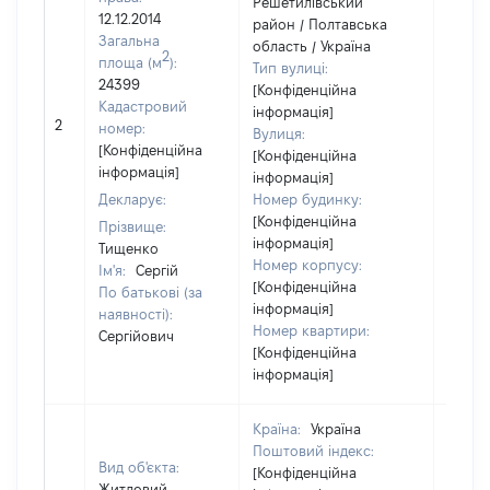
Решетилівський
12.12.2014
район / Полтавська
Загальна
область / Україна
2
площа (м
):
Тип вулиці:
24399
[Конфіденційна
Кадастровий
інформація]
[Не
2
номер:
Вулиця:
відом
[Конфіденційна
[Конфіденційна
інформація]
інформація]
Декларує:
Номер будинку:
[Конфіденційна
Прізвище:
інформація]
Тищенко
Номер корпусу:
Ім'я:
Сергій
[Конфіденційна
По батькові (за
інформація]
наявності):
Номер квартири:
Сергійович
[Конфіденційна
інформація]
Країна:
Україна
Поштовий індекс:
Вид об'єкта:
[Конфіденційна
Житловий