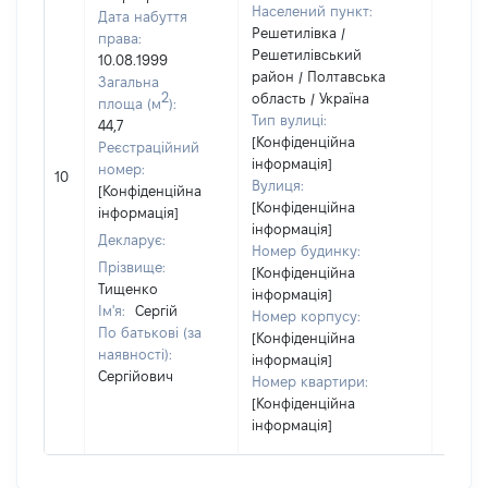
Населений пункт:
Дата набуття
Решетилівка /
права:
Решетилівський
10.08.1999
район / Полтавська
Загальна
2
область / Україна
площа (м
):
Тип вулиці:
44,7
[Конфіденційна
Реєстраційний
інформація]
[Не
номер:
10
Вулиця:
відом
[Конфіденційна
[Конфіденційна
інформація]
інформація]
Декларує:
Номер будинку:
Прізвище:
[Конфіденційна
Тищенко
інформація]
Ім'я:
Сергій
Номер корпусу:
По батькові (за
[Конфіденційна
наявності):
інформація]
Сергійович
Номер квартири:
[Конфіденційна
інформація]