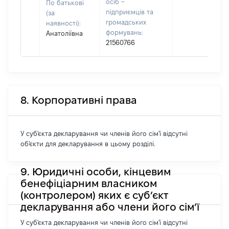
осіб –
По батькові
підприємців та
(за
громадських
наявності):
формувань:
Анатоліївна
21560766
8. Корпоративні права
У суб'єкта декларування чи членів його сім'ї відсутні
об'єкти для декларування в цьому розділі.
9. Юридичні особи, кінцевим
бенефіціарним власником
(контролером) яких є суб’єкт
декларування або члени його сім’ї
У суб'єкта декларування чи членів його сім'ї відсутні