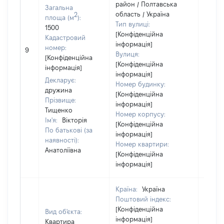
район / Полтавська
Загальна
область / Україна
2
площа (м
):
Тип вулиці:
1500
[Конфіденційна
Кадастровий
інформація]
[Не
номер:
9
Вулиця:
відом
[Конфіденційна
[Конфіденційна
інформація]
інформація]
Декларує:
Номер будинку:
дружина
[Конфіденційна
Прізвище:
інформація]
Тищенко
Номер корпусу:
Ім'я:
Вікторія
[Конфіденційна
По батькові (за
інформація]
наявності):
Номер квартири:
Анатоліївна
[Конфіденційна
інформація]
Країна:
Україна
Поштовий індекс:
[Конфіденційна
Вид об'єкта:
інформація]
Квартира