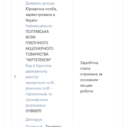
Джерело доходу:
Юридична особа,
зареєстрована в
Україні
Найменування:
ПОЛТАВСЬКА
ФІЛІЯ
ПУБЛІЧНОГО
АКЦІОНЕРНОГО
ТОВАРИСТВА
”УКРТЕЛЕКОМ”
Заробітна
Код в Єдиному
плата
державному
отримана за
1
реєстрі
59
основним
юридичних осіб,
місцем
фізичних осіб –
роботи
підприємців та
громадських
формувань:
01186975
Декларує:
Прізвище:
Тищенко