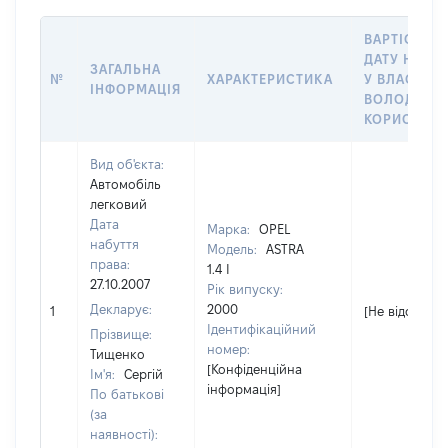
ВАРТІСТЬ Н
ДАТУ НАБУ
ЗАГАЛЬНА
№
ХАРАКТЕРИСТИКА
У ВЛАСНІСТ
ІНФОРМАЦІЯ
ВОЛОДІННЯ
КОРИСТУВ
Вид об'єкта:
Автомобіль
легковий
Дата
Марка:
OPEL
набуття
Модель:
ASTRA
права:
1.4 І
27.10.2007
Рік випуску:
Декларує:
2000
1
[Не відомо]
Ідентифікаційний
Прізвище:
номер:
Тищенко
[Конфіденційна
Ім'я:
Сергій
інформація]
По батькові
(за
наявності):