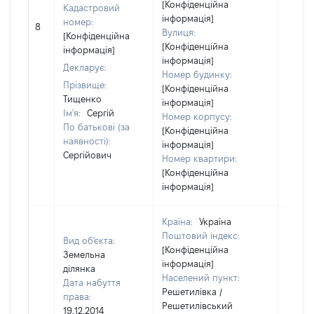
[Конфіденційна
Кадастровий
інформація]
[Не
номер:
8
Вулиця:
відом
[Конфіденційна
[Конфіденційна
інформація]
інформація]
Декларує:
Номер будинку:
Прізвище:
[Конфіденційна
Тищенко
інформація]
Ім'я:
Сергій
Номер корпусу:
По батькові (за
[Конфіденційна
наявності):
інформація]
Сергійович
Номер квартири:
[Конфіденційна
інформація]
Країна:
Україна
Поштовий індекс:
Вид об'єкта:
[Конфіденційна
Земельна
інформація]
ділянка
Населений пункт:
Дата набуття
Решетилівка /
права:
Решетилівський
19.12.2014