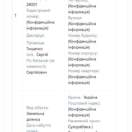
Тип вулиці:
24001
[Конфіденційна
Кадастровий
інформація]
[Не
1
номер:
Вулиця:
відом
[Конфіденційна
[Конфіденційна
інформація]
інформація]
Декларує:
Номер будинку:
[Конфіденційна
Прізвище:
інформація]
Тищенко
Номер корпусу:
Ім'я:
Сергій
[Конфіденційна
По батькові (за
інформація]
наявності):
Номер квартири:
Сергійович
[Конфіденційна
інформація]
Країна:
Україна
Поштовий індекс:
Вид об'єкта:
[Конфіденційна
Земельна
інформація]
ділянка
Населений пункт:
Дата набуття
Сухорабівка /
права: