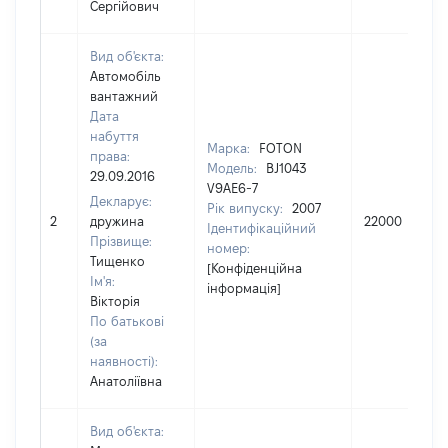
Сергійович
Вид об'єкта:
Автомобіль
вантажний
Дата
набуття
Марка:
FOTON
права:
Модель:
BJ1043
29.09.2016
V9AE6-7
Декларує:
Рік випуску:
2007
2
дружина
22000
Ідентифікаційний
Прізвище:
номер:
Тищенко
[Конфіденційна
Ім'я:
інформація]
Вікторія
По батькові
(за
наявності):
Анатоліївна
Вид об'єкта: