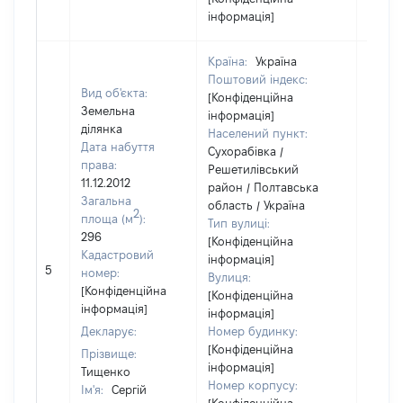
інформація]
Країна:
Україна
Поштовий індекс:
Вид об'єкта:
[Конфіденційна
Земельна
інформація]
ділянка
Населений пункт:
Дата набуття
Сухорабівка /
права:
Решетилівський
11.12.2012
район / Полтавська
Загальна
область / Україна
2
площа (м
):
Тип вулиці:
296
[Конфіденційна
Кадастровий
інформація]
[Не
5
номер:
Вулиця:
відом
[Конфіденційна
[Конфіденційна
інформація]
інформація]
Декларує:
Номер будинку:
[Конфіденційна
Прізвище:
інформація]
Тищенко
Номер корпусу:
Ім'я:
Сергій