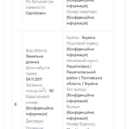
[Конфіденційна
По батькові (за
інформація]
наявності):
Номер квартири:
Сергійович
[Конфіденційна
інформація]
Країна:
Україна
Поштовий індекс:
[Конфіденційна
Вид об'єкта:
інформація]
Земельна
Населений пункт:
ділянка
Решетилівка /
Дата набуття
Решетилівський
права:
район / Полтавська
04.11.2011
область / Україна
Загальна
2
Тип вулиці:
площа (м
):
50
[Конфіденційна
Кадастровий
інформація]
[Не
номер:
6
Вулиця:
відом
[Конфіденційна
[Конфіденційна
інформація]
інформація]
Декларує:
Номер будинку:
Прізвище: