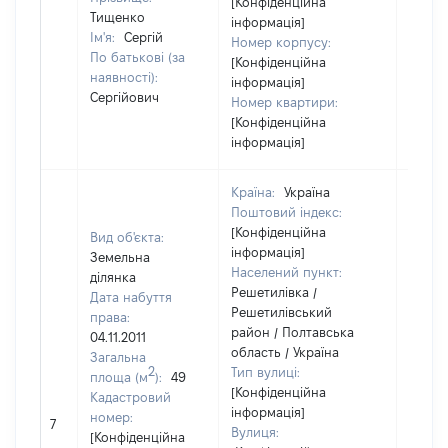
[Конфіденційна
Тищенко
інформація]
Ім'я:
Сергій
Номер корпусу:
По батькові (за
[Конфіденційна
наявності):
інформація]
Сергійович
Номер квартири:
[Конфіденційна
інформація]
Країна:
Україна
Поштовий індекс:
[Конфіденційна
Вид об'єкта:
інформація]
Земельна
Населений пункт:
ділянка
Решетилівка /
Дата набуття
Решетилівський
права:
район / Полтавська
04.11.2011
область / Україна
Загальна
2
Тип вулиці:
площа (м
):
49
[Конфіденційна
Кадастровий
інформація]
[Не
номер:
7
Вулиця:
відом
[Конфіденційна