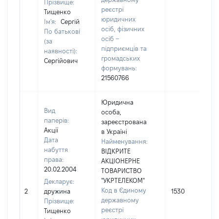
Прізвище:
реєстрі
Тищенко
юридичних
Ім'я:
Сергій
осіб, фізичних
По батькові
осіб –
(за
підприємців та
наявності):
громадських
Сергійович
формувань:
21560766
Юридична
Вид
особа,
паперів:
зареєстрована
Акції
в Україні
Дата
Найменування:
набуття
ВІДКРИТЕ
права:
АКЦІОНЕРНЕ
20.02.2004
ТОВАРИСТВО
"УКРТЕЛЕКОМ"
Декларує:
Код в Єдиному
2
дружина
1530
державному
Прізвище:
реєстрі
Тищенко