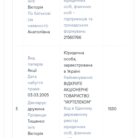
юридичних
Ім'я:
осіб, фізичних
Вікторія
осіб –
По батькові
підприємців та
(за
громадських
наявності):
формувань:
Анатоліївна
21560766
Юридична
Вид
особа,
паперів:
зареєстрована
Акції
в Україні
Дата
Найменування:
набуття
ВІДКРИТЕ
права:
АКЦІОНЕРНЕ
03.03.2005
ТОВАРИСТВО
"УКРТЕЛЕКОМ"
Декларує:
Код в Єдиному
3
дружина
1530
державному
Прізвище:
реєстрі
Тищенко
юридичних
Ім'я:
осіб, фізичних
Вікторія