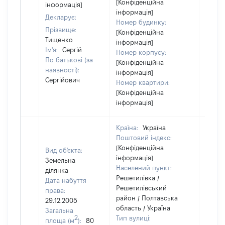
[Конфіденційна
інформація]
інформація]
Декларує:
Номер будинку:
Прізвище:
[Конфіденційна
Тищенко
інформація]
Ім'я:
Сергій
Номер корпусу:
По батькові (за
[Конфіденційна
наявності):
інформація]
Сергійович
Номер квартири:
[Конфіденційна
інформація]
Країна:
Україна
Поштовий індекс:
[Конфіденційна
Вид об'єкта:
інформація]
Земельна
Населений пункт:
ділянка
Решетилівка /
Дата набуття
Решетилівський
права:
район / Полтавська
29.12.2005
область / Україна
Загальна
2
Тип вулиці:
площа (м
):
80