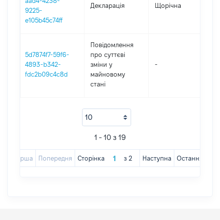
aad4-4238-
Декларація
Щорічна
202
9225-
e105b45c74ff
Повідомлення
5d7874f7-59f6-
про суттєві
4893-b342-
зміни y
-
202
fdc2b09c4c8d
майновому
стані
1 - 10 з 19
Перша
Попередня
Сторінка
з
2
Наступна
Остання