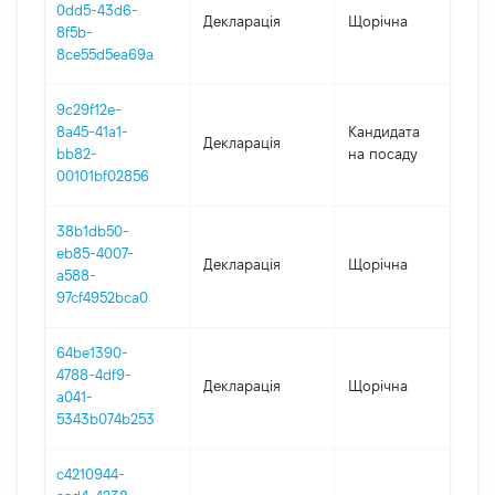
0dd5-43d6-
Декларація
Щорічна
202
8f5b-
8ce55d5ea69a
9c29f12e-
8a45-41a1-
Кандидата
Декларація
202
bb82-
на посаду
00101bf02856
38b1db50-
eb85-4007-
Декларація
Щорічна
202
a588-
97cf4952bca0
64be1390-
4788-4df9-
Декларація
Щорічна
202
a041-
5343b074b253
c4210944-