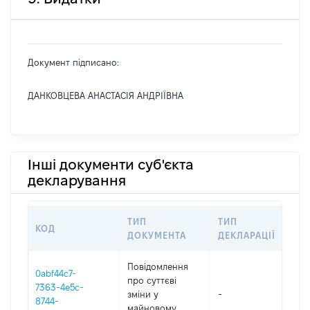
Документ підписано:
ДАНКОВЦЕВА АНАСТАСІЯ АНДРІЇВНА
Інші документи суб'єкта
декларування
ТИП
ТИП
КОД
ПЕ
ДОКУМЕНТА
ДЕКЛАРАЦІЇ
Повідомлення
0abf44c7-
про суттєві
7363-4e5c-
зміни y
-
202
8744-
майновому