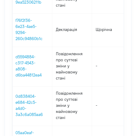
9ea52306211b
стані
f76f2f36-
6e23-4ae5-
Декларація
Щорічна
202
9294-
260c94860b1c
Повідомлення
d5594884-
про суттєві
c317-4543-
зміни y
-
202
a808-
майновому
d6ba44812ea4
стані
Повідомлення
0d838404-
про суттєві
e684-42c5-
зміни y
-
202
a4d0-
майновому
3a3c6a085aa6
стані
05aa0eaf-