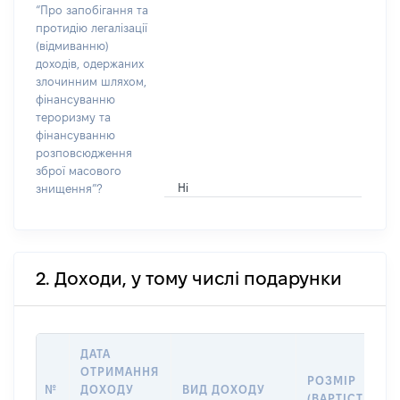
“Про запобігання та
протидію легалізації
(відмиванню)
доходів, одержаних
злочинним шляхом,
фінансуванню
тероризму та
фінансуванню
розповсюдження
зброї масового
Ні
знищення”?
2. Доходи, у тому числі подарунки
ДАТА
ОТРИМАННЯ
РОЗМІР
№
ДОХОДУ
ВИД ДОХОДУ
(ВАРТІСТЬ)