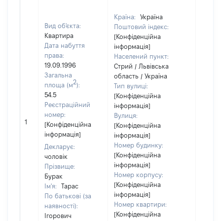
Країна:
Україна
Вид об'єкта:
Поштовий індекс:
Квартира
[Конфіденційна
Дата набуття
інформація]
права:
Населений пункт:
19.09.1996
Стрий / Львівська
Загальна
область / Україна
2
площа (м
):
Тип вулиці:
54.5
[Конфіденційна
Реєстраційний
інформація]
номер:
Вулиця:
1
10
[Конфіденційна
[Конфіденційна
інформація]
інформація]
Номер будинку:
Декларує:
[Конфіденційна
чоловік
інформація]
Прізвище:
Номер корпусу:
Бурак
[Конфіденційна
Ім'я:
Тарас
інформація]
По батькові (за
Номер квартири:
наявності):
[Конфіденційна
Ігорович