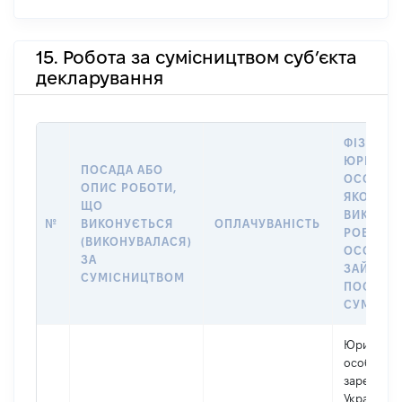
15. Робота за сумісництвом суб’єкта
декларування
ФІЗИЧНА
ЮРИДИЧ
ПОСАДА АБО
ОСОБА, 
ОПИС РОБОТИ,
ЯКОЇ
ЩО
ВИКОНУ
№
ВИКОНУЄТЬСЯ
ОПЛАЧУВАНІСТЬ
РОБОТА (
(ВИКОНУВАЛАСЯ)
ОСОБА
ЗА
ЗАЙМАЛ
СУМІСНИЦТВОМ
ПОСАДУ 
СУМІСН
Юридичн
особа,
зареєстро
Україні