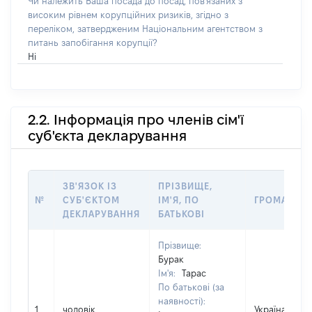
Чи належить Ваша посада до посад, пов'язаних з
високим рівнем корупційних ризиків, згідно з
переліком, затвердженим Національним агентством з
питань запобігання корупції?
Ні
2.2. Інформація про членів сім'ї
суб'єкта декларування
ЗВ'ЯЗОК ІЗ
ПРІЗВИЩЕ,
№
СУБ'ЄКТОМ
ІМ'Я, ПО
ГРОМАДЯН
ДЕКЛАРУВАННЯ
БАТЬКОВІ
Прізвище:
Бурак
Ім'я:
Тарас
По батькові (за
наявності):
1
чоловік
Україна