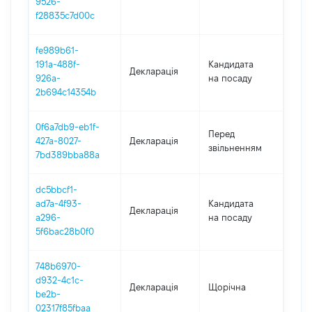
9526-
f28835c7d00c
fe989b61-
191a-488f-
Кандидата
Декларація
202
926a-
на посаду
2b694c14354b
0f6a7db9-eb1f-
01.0
Перед
427a-8027-
Декларація
-
звільненням
7bd389bba88a
19.1
dc5bbcf1-
ad7a-4f93-
Кандидата
Декларація
2019
a296-
на посаду
5f6bac28b0f0
748b6970-
d932-4c1c-
Декларація
Щорічна
2019
be2b-
02317f85fbaa