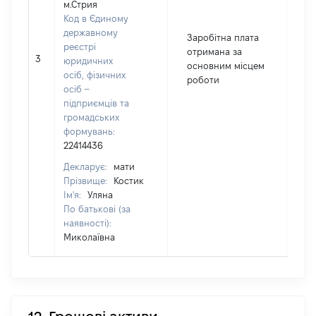
м.Стрия
Код в Єдиному
державному
Заробітна плата
реєстрі
отримана за
3
7
юридичних
основним місцем
осіб, фізичних
роботи
осіб –
підприємців та
громадських
формувань:
22414436
Декларує:
мати
Прізвище:
Костик
Ім'я:
Уляна
По батькові (за
наявності):
Миколаївна