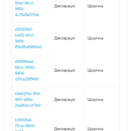
5fda-44cd-
Декларація
Щорічна
2024
9f64-
4c70e8ef27b6
a505080f-
bdd2-40cf-
Декларація
Щорічна
202
9e5b-
85b56a8466ed
d6959bed-
66cc-4060-
Декларація
Щорічна
2022
8404-
d3fca29f966f
b5e62f0e-3fbf-
46f1-a66e-
Декларація
Щорічна
2021
2da80bcd1769
b1800fe4-
73cd-4904-
Декларація
Щорічна
202