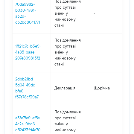
Повідомлення
70da9982-
про суттєві
b030-4761-
зміни y
-
20
a32d-
майновому
cb2bd8041771
стані
Повідомлення
1ff21c7c-b3e9-
про суттєві
4a85-baae-
зміни y
-
20
207e809813f2
майновому
стані
2dbb21bd-
5d04-49dc-
Декларація
Щорічна
20
bfe6-
f37a78cf39a7
Повідомлення
a3fe7fe9-ef5e-
про суттєві
4c2a-9bd6-
зміни y
-
20
d52423fd4e70
майновому