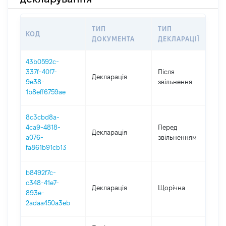
ТИП
ТИП
КОД
П
ДОКУМЕНТА
ДЕКЛАРАЦІЇ
43b0592c-
337f-40f7-
Після
Декларація
20
9e38-
звільнення
1b8eff6759ae
8c3cbd8a-
01
4ca9-4818-
Перед
Декларація
-
a076-
звільненням
01
fa861b91cb13
b8492f7c-
c348-41e7-
Декларація
Щорічна
20
893e-
2adaa450a3eb