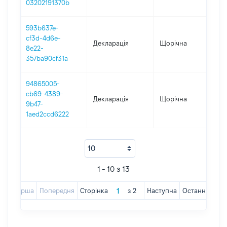
03202191370b
593b637e-
cf3d-4d6e-
Декларація
Щорічна
201
8e22-
357ba90cf31a
94865005-
cb69-4389-
Декларація
Щорічна
201
9b47-
1aed2ccd6222
1 - 10 з 13
Перша
Попередня
Сторінка
з
2
Наступна
Остання