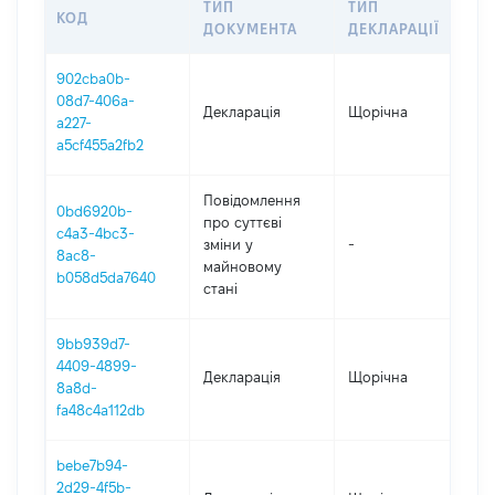
ТИП
ТИП
КОД
ПЕ
ДОКУМЕНТА
ДЕКЛАРАЦІЇ
902cba0b-
08d7-406a-
Декларація
Щорічна
202
a227-
a5cf455a2fb2
Повідомлення
0bd6920b-
про суттєві
c4a3-4bc3-
зміни y
-
202
8ac8-
майновому
b058d5da7640
стані
9bb939d7-
4409-4899-
Декларація
Щорічна
202
8a8d-
fa48c4a112db
bebe7b94-
2d29-4f5b-