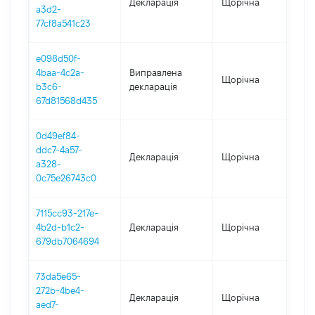
Декларація
Щорічна
202
a3d2-
77cf8a541c23
e098d50f-
4baa-4c2a-
Виправлена
Щорічна
202
b3c6-
декларація
67d81568d435
0d49ef84-
ddc7-4a57-
Декларація
Щорічна
202
a328-
0c75e26743c0
7115cc93-217e-
4b2d-b1c2-
Декларація
Щорічна
202
679db7064694
73da5e65-
272b-4be4-
Декларація
Щорічна
202
aed7-