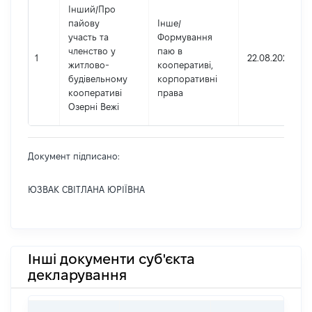
Інший
/
Про
пайову
Інше
/
участь та
Формування
членство у
паю в
1
22.08.2025
житлово-
кооперативі,
будівельному
корпоративні
кооперативі
права
Озерні Вежі
Документ підписано:
ЮЗВАК СВІТЛАНА ЮРІЇВНА
Інші документи суб'єкта
декларування