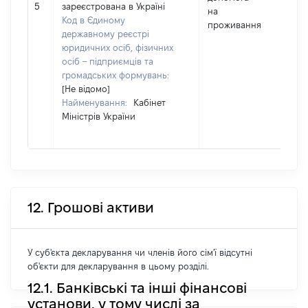
150
5
зареєстрована в Україні
на
Код в Єдиному
проживання
державному реєстрі
юридичних осіб, фізичних
осіб – підприємців та
громадських формувань:
[Не відомо]
Найменування:
Кабінет
Міністрів України
12. Грошові активи
У суб'єкта декларування чи членів його сім'ї відсутні
об'єкти для декларування в цьому розділі.
12.1. Банківські та інші фінансові
установи, у тому числі за