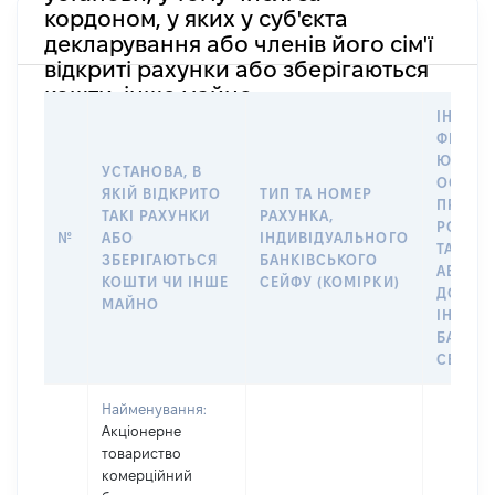
кордоном, у яких у суб'єкта
декларування або членів його сім'ї
відкриті рахунки або зберігаються
кошти, інше майно
ІНФОР
ФІЗИЧН
ЮРИДИ
УСТАНОВА, В
ОСОБУ,
ЯКІЙ ВІДКРИТО
ТИП ТА НОМЕР
ПРАВО
ТАКІ РАХУНКИ
РАХУНКА,
РОЗПО
№
АБО
ІНДИВІДУАЛЬНОГО
ТАКИМ
ЗБЕРІГАЮТЬСЯ
БАНКІВСЬКОГО
АБО М
КОШТИ ЧИ ІНШЕ
СЕЙФУ (КОМІРКИ)
ДО
МАЙНО
ІНДИВ
БАНКІ
СЕЙФУ 
Найменування:
Акціонерне
товариство
комерційний