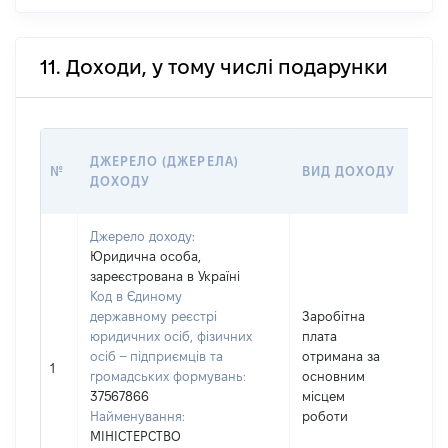
11. Доходи, у тому числі подарунки
РО
ДЖЕРЕЛО (ДЖЕРЕЛА)
№
ВИД ДОХОДУ
(ВА
ДОХОДУ
ГР
Джерело доходу:
Юридична особа,
зареєстрована в Україні
Код в Єдиному
державному реєстрі
Заробітна
юридичних осіб, фізичних
плата
осіб – підприємців та
отримана за
504
1
громадських формувань:
основним
37567866
місцем
Найменування:
роботи
МІНІСТЕРСТВО