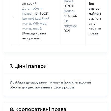
Марка:
легковий
Тип
SUZUKI
Дата набуття
вартості
Модель:
права:
18.11.2021
майна:
це
NEW SX4
1
Ідентифікаційний
вартість на
Рік
номер (VIN-код,
дату
випуску:
номер шасі):
набуття
2021
[Конфіденційна
права
інформація]
7. Цінні папери
У суб'єкта декларування чи членів його сім'ї відсутні
об'єкти для декларування в цьому розділі.
8. Корпоративні права