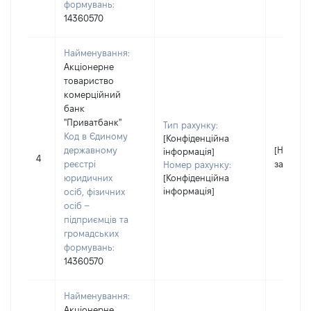
формувань:
14360570
Найменування:
Акціонерне
товариство
комерційний
банк
"Приватбанк"
Тип рахунку:
Код в Єдиному
[Конфіденційна
державному
[Не
інформація]
4
реєстрі
застосо
Номер рахунку:
юридичних
[Конфіденційна
інформація]
осіб, фізичних
осіб –
підприємців та
громадських
формувань:
14360570
Найменування:
Акціонерне