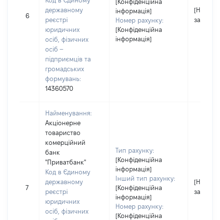
Код в Єдиному
[Конфіденційна
державному
[Не
інформація]
6
реєстрі
застосо
Номер рахунку:
юридичних
[Конфіденційна
інформація]
осіб, фізичних
осіб –
підприємців та
громадських
формувань:
14360570
Найменування:
Акціонерне
товариство
комерційний
Тип рахунку:
банк
[Конфіденційна
"Приватбанк"
інформація]
Код в Єдиному
Інший тип рахунку:
державному
[Не
7
[Конфіденційна
реєстрі
застосо
інформація]
юридичних
Номер рахунку:
осіб, фізичних
[Конфіденційна