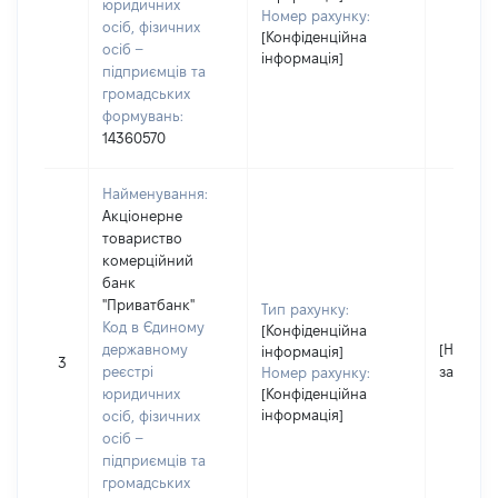
юридичних
Номер рахунку:
осіб, фізичних
[Конфіденційна
осіб –
інформація]
підприємців та
громадських
формувань:
14360570
Найменування:
Акціонерне
товариство
комерційний
банк
"Приватбанк"
Тип рахунку:
Код в Єдиному
[Конфіденційна
державному
[Не
інформація]
3
реєстрі
застосо
Номер рахунку:
юридичних
[Конфіденційна
інформація]
осіб, фізичних
осіб –
підприємців та
громадських