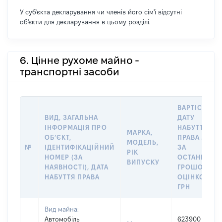
У суб'єкта декларування чи членів його сім'ї відсутні
об'єкти для декларування в цьому розділі.
6. Цінне рухоме майно -
транспортні засоби
ВАРТІСТЬ Н
ВИД, ЗАГАЛЬНА
ДАТУ
ІНФОРМАЦІЯ ПРО
НАБУТТЯ
МАРКА,
ОБʼЄКТ,
ПРАВА АБО
МОДЕЛЬ,
№
ІДЕНТИФІКАЦІЙНИЙ
ЗА
РІК
НОМЕР (ЗА
ОСТАННЬО
ВИПУСКУ
НАЯВНОСТІ), ДАТА
ГРОШОВОЮ
НАБУТТЯ ПРАВА
ОЦІНКОЮ,
ГРН
Вид майна:
Автомобіль
623900