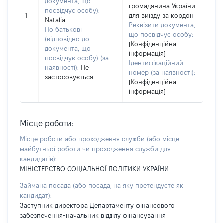
документа, що
громадянина України
посвідчує особу):
1
для виїзду за кордон
Natalia
Реквізити документа,
По батькові
що посвідчує особу:
(відповідно до
[Конфіденційна
документа, що
інформація]
посвідчує особу) (за
Ідентифікаційний
наявності):
Не
номер (за наявності):
застосовується
[Конфіденційна
інформація]
Місце роботи:
Місце роботи або проходження служби
(або місце
майбутньої роботи чи проходження служби для
кандидатів)
:
МІНІСТЕРСТВО СОЦІАЛЬНОЇ ПОЛІТИКИ УКРАЇНИ
Займана посада
(або посада, на яку претендуєте як
кандидат)
:
Заступник директора Департаменту фінансового
забезпечення-начальник відділу фінансування