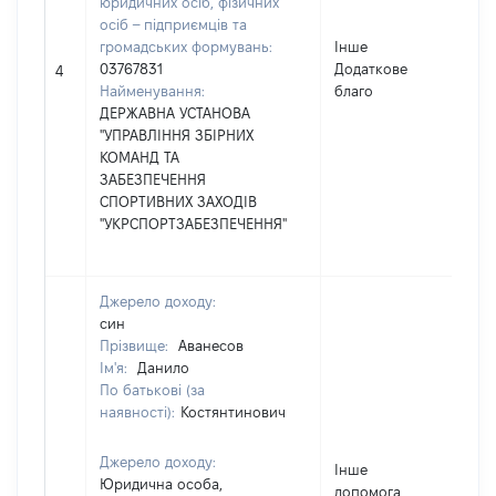
юридичних осіб, фізичних
осіб – підприємців та
громадських формувань:
Інше
03767831
Додаткове
210
4
Найменування:
благо
ДЕРЖАВНА УСТАНОВА
"УПРАВЛІННЯ ЗБІРНИХ
КОМАНД ТА
ЗАБЕЗПЕЧЕННЯ
СПОРТИВНИХ ЗАХОДІВ
"УКРСПОРТЗАБЕЗПЕЧЕННЯ"
Джерело доходу:
син
Прізвище:
Аванесов
Ім'я:
Данило
По батькові (за
наявності):
Костянтинович
Джерело доходу:
Інше
Юридична особа,
допомога