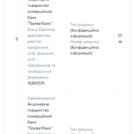
товариство
комерційний
банк
"Приватбанк"
Тип рахунку:
Код в Єдиному
[Конфіденційна
державному
[Не
інформація]
5
реєстрі
застосо
Номер рахунку:
юридичних
[Конфіденційна
інформація]
осіб, фізичних
осіб –
підприємців та
громадських
формувань:
14360570
Найменування:
Акціонерне
товариство
комерційний
банк
"Приватбанк"
Тип рахунку: