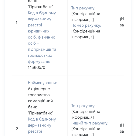
банк
"Приватбанк"
Тип рахунку:
Код в Єдиному
[Конфіденційна
державному
[Не
інформація]
1
реєстрі
застосо
Номер рахунку:
юридичних
[Конфіденційна
інформація]
осіб, фізичних
осіб –
підприємців та
громадських
формувань:
14360570
Найменування:
Акціонерне
товариство
комерційний
Тип рахунку:
банк
[Конфіденційна
"Приватбанк"
інформація]
Код в Єдиному
Інший тип рахунку:
державному
[Не
2
[Конфіденційна
реєстрі
застосо
інформація]