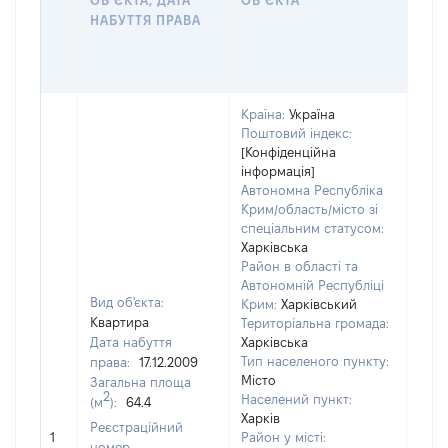
ОБʼЄКТА, ДАТА
ОБʼЄКТА
ОС
НАБУТТЯ ПРАВА
ГР
ОЦІ
ГРН
Країна:
Україна
Поштовий індекс:
[Конфіденційна
інформація]
Автономна Республіка
Крим/область/місто зі
спеціальним статусом:
Харківська
Район в області та
Автономній Республіці
Вид об'єкта:
Крим:
Харківський
Квартира
Територіальна громада:
Дата набуття
Харківська
Тип населеного пункту:
права:
17.12.2009
392
Місто
Загальна площа
Тип
2
Населений пункт:
(м
):
64.4
варт
Харків
обʼє
Реєстраційний
1
Район у місті:
варт
номер