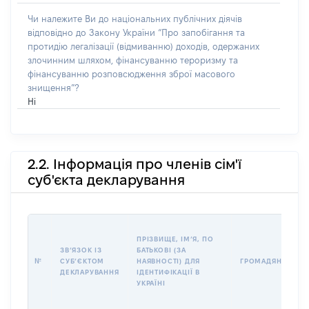
Чи належите Ви до національних публічних діячів
відповідно до Закону України “Про запобігання та
протидію легалізації (відмиванню) доходів, одержаних
злочинним шляхом, фінансуванню тероризму та
фінансуванню розповсюдження зброї масового
знищення”?
Ні
2.2. Інформація про членів сім'ї
суб'єкта декларування
ПРІЗВИЩЕ, ІМʼЯ, ПО
ЗВʼЯЗОК ІЗ
БАТЬКОВІ (ЗА
№
СУБʼЄКТОМ
НАЯВНОСТІ) ДЛЯ
ГРОМАДЯНСТВО
ДЕКЛАРУВАННЯ
ІДЕНТИФІКАЦІЇ В
УКРАЇНІ