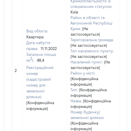
Крим/область/місто зі
спеціальним статусом:
Київ
Район в області та
Автономній Республіці
Крим:
[Не
Вид об'єкта:
застосовується]
Квартира
Територіальна громада:
Дата набуття
[Не застосовується]
права:
11.11.2022
Тип населеного пункту:
Загальна площа
[Не застосовується]
2
(м
):
48,4
Населений пункт:
[Не
Реєстраційний
застосовується]
[Не 
2
Район у місті:
номер
[Конфіденційна
(кадастровий
інформація]
номер для
Тип:
[Конфіденційна
земельної
інформація]
ділянки):
Назва:
[Конфіденційна
[Конфіденційна
інформація]
інформація]
Номер будинку/
земельної ділянки:
[Конфіденційна
інформація]