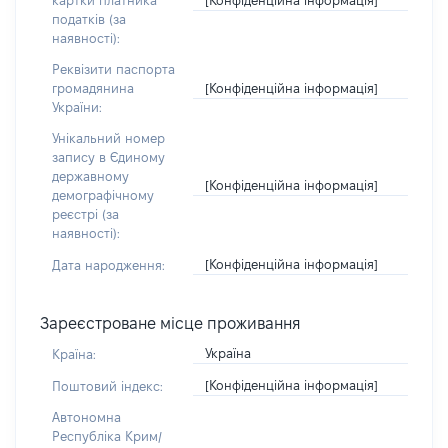
картки платника
податків (за
наявності):
Реквізити паспорта
[Конфіденційна інформація]
громадянина
України:
Унікальний номер
запису в Єдиному
державному
[Конфіденційна інформація]
демографічному
реєстрі (за
наявності):
[Конфіденційна інформація]
Дата народження:
Зареєстроване місце проживання
Україна
Країна:
[Конфіденційна інформація]
Поштовий індекс:
Автономна
Республіка Крим/