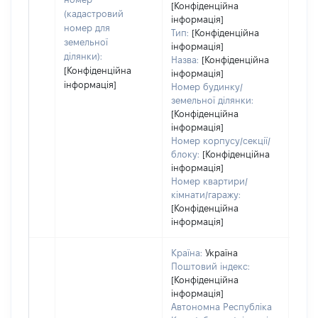
[Конфіденційна
дату
(кадастровий
інформація]
набу
номер для
Тип:
[Конфіденційна
пра
земельної
інформація]
ділянки):
Назва:
[Конфіденційна
[Конфіденційна
інформація]
інформація]
Номер будинку/
земельної ділянки:
[Конфіденційна
інформація]
Номер корпусу/секції/
блоку:
[Конфіденційна
інформація]
Номер квартири/
кімнати/гаражу:
[Конфіденційна
інформація]
Країна:
Україна
Поштовий індекс:
[Конфіденційна
інформація]
Автономна Республіка