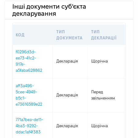
Інші документи суб'єкта
декларування
ТИП
ТИП
КОД
ПЕР
ДОКУМЕНТА
ДЕКЛАРАЦІЇ
f0296d3d-
ee73-41c2-
Декларація
Щорічна
2025
917e-
a5faba628862
aff3a496-
01.01
5cee-4949-
Перед
Декларація
-
b5c1-
звільненням
30.10
e73616589e22
771a7bea-de11-
4ba3-9292-
Декларація
Щорічна
2024
ddac1af4f383