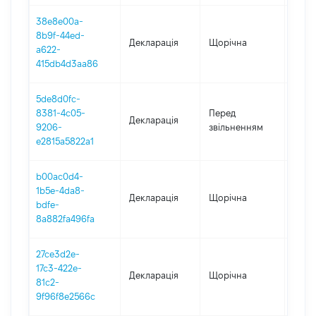
38e8e00a-
8b9f-44ed-
Декларація
Щорічна
2023
a622-
415db4d3aa86
5de8d0fc-
01.01
8381-4c05-
Перед
Декларація
-
9206-
звільненням
14.11
e2815a5822a1
b00ac0d4-
1b5e-4da8-
Декларація
Щорічна
2022
bdfe-
8a882fa496fa
27ce3d2e-
17c3-422e-
Декларація
Щорічна
2021
81c2-
9f96f8e2566c