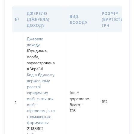
ДЖЕРЕЛО
РОЗМІР
ВИД
№
(ДЖЕРЕЛА)
(ВАРТІСТЬ),
ДОХОДУ
ДОХОДУ
ГРН
Джерело
доходу:
Юридична
особа,
зареєстрована
в Україні
Код в Єдиному
державному
реєстрі
юридичних
Інше
осіб, фізичних
додаткове
152
1
осіб –
благо -
підприємців та
126
громадських
формувань:
21133352