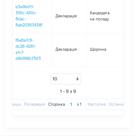
b3e9b011-
350c-430c-
Кандидата
Декларація
2020
8dac-
на посаду
8ab20363438f
f6a8a7c9-
dc26-4261-
Декларація
Щорічна
2016
a1c7-
d4b998cf7bf3
1 - 9 з 9
Перша
Попередня
Сторінка
з
1
Наступна
Остання