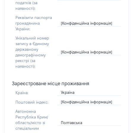
податків (за
наявності):
Реквізити паспорта
[Конфіденційна інформація]
громадянина
України:
Унікальний номер
запису в Єдиному
державному
[Конфіденційна інформація]
демографічному
реєстрі (за
наявності):
Зареєстроване місце проживання
Україна
Країна:
[Конфіденційна інформація]
Поштовий індекс:
Автономна
Республіка Крим/
Полтавська
область/місто зі
спеціальним