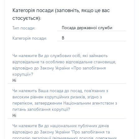
Категорія посади (заповніть, якщо це вас
стосується):
Посада державної служби
Тип посади:
В
Категорія посади:
Чи належите Ви до службових осіб, які займають
відповідальне та особливо відповідальне становище,
відповідно до Закону України «Про запобігання
корупції»?
Ні
Чи належить Ваша посада до посад, пов'язаних з
високим рівнем корупційних ризиків, згідно з
переліком, затвердженим Національним агентством з
питань запобігання корупції?
Ні
Чи належите Ви до національних публічних діячів
відповідно до Закону України "Про запобігання та
протидію легалізації (відмиванню) доходів, одержаних