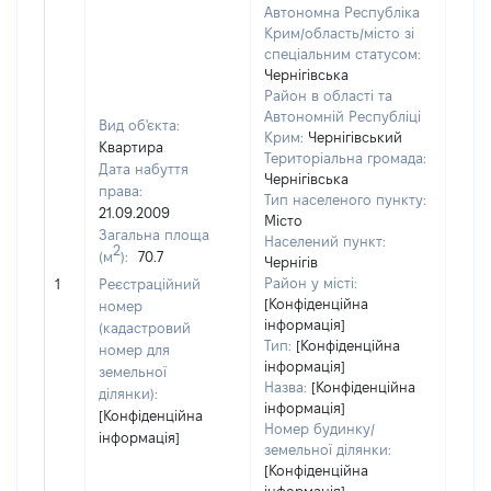
Автономна Республіка
Крим/область/місто зі
спеціальним статусом:
Чернігівська
Район в області та
Автономній Республіці
Вид об'єкта:
Крим:
Чернігівський
Квартира
Територіальна громада:
Дата набуття
Чернігівська
права:
Тип населеного пункту:
21.09.2009
Місто
Загальна площа
Населений пункт:
2
(м
):
70.7
Чернігів
[Не
Район у місті:
1
Реєстраційний
заст
[Конфіденційна
номер
інформація]
(кадастровий
Тип:
[Конфіденційна
номер для
інформація]
земельної
Назва:
[Конфіденційна
ділянки):
інформація]
[Конфіденційна
Номер будинку/
інформація]
земельної ділянки:
[Конфіденційна