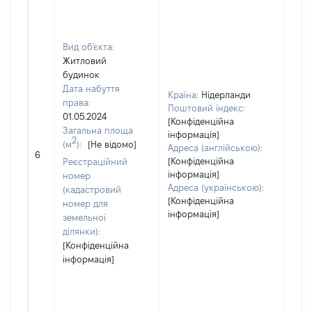
Вид об'єкта:
Житловий
будинок
Дата набуття
Країна:
Нідерланди
права:
Поштовий індекс:
01.05.2024
[Конфіденційна
Загальна площа
інформація]
2
(м
):
[Не відомо]
Адреса (англійською):
[Не 
6
[Конфіденційна
Реєстраційний
інформація]
номер
Адреса (українською):
(кадастровий
[Конфіденційна
номер для
інформація]
земельної
ділянки):
[Конфіденційна
інформація]