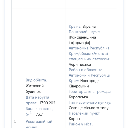
Країна:
Україна
Поштовий індекс:
[Конфіденційна
інформація]
Автономна Республіка
Крим/область/місто зі
спеціальним статусом:
Чернігівська
Район в області та
Автономній Республіці
Вид об'єкта:
Крим:
Новгород-
Житловий
Сіверський
будинок
Територіальна громада:
Коропська
Дата набуття
Тип населеного пункту:
права:
17.09.2021
Селище міського типу
Загальна площа
2
Населений пункт:
(м
):
73,7
Короп
[Не 
5
Реєстраційний
Район у місті:
номер