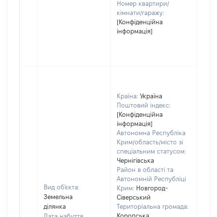
Номер квартири/
кімнати/гаражу:
[Конфіденційна
інформація]
Країна:
Україна
Поштовий індекс:
[Конфіденційна
інформація]
Автономна Республіка
Крим/область/місто зі
спеціальним статусом:
Чернігівська
Район в області та
Автономній Республіці
Вид об'єкта:
Крим:
Новгород-
Земельна
Сіверський
ділянка
Територіальна громада:
Коропська
Дата набуття