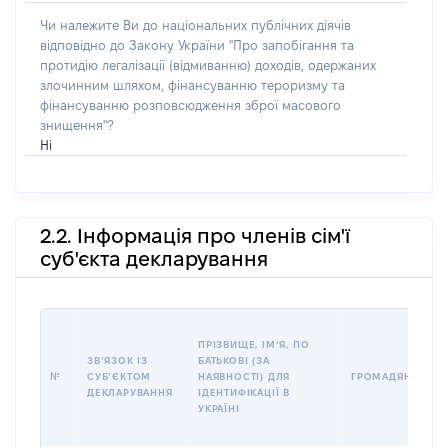
Чи належите Ви до національних публічних діячів
відповідно до Закону України "Про запобігання та
протидію легалізації (відмиванню) доходів, одержаних
злочинним шляхом, фінансуванню тероризму та
фінансуванню розповсюдження зброї масового
знищення"?
Ні
2.2. Інформація про членів сім'ї
суб'єкта декларування
ПРІЗВИЩЕ, ІМʼЯ, ПО
ЗВʼЯЗОК ІЗ
БАТЬКОВІ (ЗА
№
СУБʼЄКТОМ
НАЯВНОСТІ) ДЛЯ
ГРОМАДЯНСТВО
ДЕКЛАРУВАННЯ
ІДЕНТИФІКАЦІЇ В
УКРАЇНІ