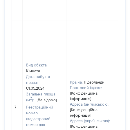
Вид об'єкта:
Кімната
Дата набуття
Країна:
Нідерланди
права:
Поштовий індекс:
01.05.2024
[Конфіденційна
Загальна площа
2
інформація]
(м
):
[Не відомо]
Адреса (англійською):
[Не 
7
Реєстраційний
[Конфіденційна
номер
інформація]
(кадастровий
Адреса (українською):
номер для
[Конфіденційна