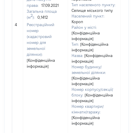
Тип населеного пункту:
права:
17.09.2021
Селище міського типу
Загальна площа
2
Населений пункт:
(м
):
0,1412
Короп
[Не 
4
Реєстраційний
Район у місті:
номер
[Конфіденційна
(кадастровий
інформація]
номер для
Тип:
[Конфіденційна
земельної
інформація]
ділянки):
Назва:
[Конфіденційна
[Конфіденційна
інформація]
інформація]
Номер будинку/
земельної ділянки:
[Конфіденційна
інформація]
Номер корпусу/секції/
блоку:
[Конфіденційна
інформація]
Номер квартири/
кімнати/гаражу:
[Конфіденційна
інформація]