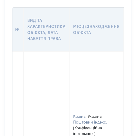
ВАР
ВИД ТА
ДАТ
ХАРАКТЕРИСТИКА
МІСЦЕЗНАХОДЖЕННЯ
ПРА
№
ОБʼЄКТА, ДАТА
ОБʼЄКТА
ОС
НАБУТТЯ ПРАВА
ГР
ОЦІ
Країна:
Україна
Поштовий індекс:
[Конфіденційна
інформація]