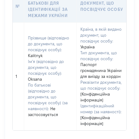
БАТЬКОВІ ДЛЯ
ДОКУМЕНТ, ЩО
№
ІДЕНТИФІКАЦІЇ ЗА
ПОСВІДЧУЄ ОСОБУ
МЕЖАМИ УКРАЇНИ
Країна, в якій видано
документ, що
Прізвище (відповідно
посвідчує особу:
до документа, що
Україна
посвідчує особу):
Тип документа, що
Kalitnyk
посвідчує особу:
Ім’я (відповідно до
Паспорт
документа, що
громадянина України
посвідчує особу):
1
для виїзду за кордон
Oksana
Реквізити документа,
По батькові
що посвідчує особу:
(відповідно до
[Конфіденційна
документа, що
інформація]
посвідчує особу) (за
Ідентифікаційний
наявності):
Не
номер (за наявності):
застосовується
[Конфіденційна
інформація]