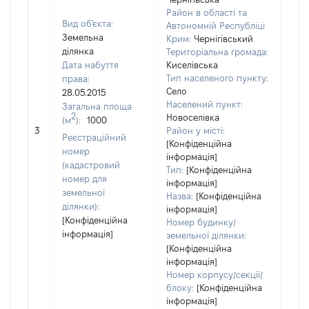
Район в області та
Вид об'єкта:
Автономній Республіці
Земельна
Крим:
Чернігівський
ділянка
Територіальна громада:
Дата набуття
Киселівська
Тип населеного пункту:
права:
Село
28.05.2015
1375
Населений пункт:
Загальна площа
Тип 
2
Новоселівка
(м
):
1000
обʼє
3
Район у місті:
Реєстраційний
варт
[Конфіденційна
номер
інформація]
набу
(кадастровий
Тип:
[Конфіденційна
номер для
інформація]
земельної
Назва:
[Конфіденційна
ділянки):
інформація]
[Конфіденційна
Номер будинку/
інформація]
земельної ділянки:
[Конфіденційна
інформація]
Номер корпусу/секції/
блоку:
[Конфіденційна
інформація]