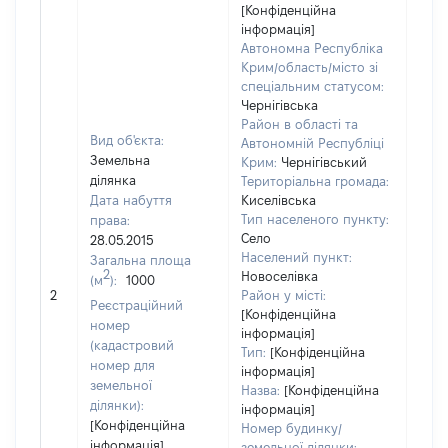
[Конфіденційна
інформація]
Автономна Республіка
Крим/область/місто зі
спеціальним статусом:
Чернігівська
Район в області та
Вид об'єкта:
Автономній Республіці
Земельна
Крим:
Чернігівський
ділянка
Територіальна громада:
Дата набуття
Киселівська
Тип населеного пункту:
права:
Село
28.05.2015
1375
Населений пункт:
Загальна площа
Тип 
2
Новоселівка
(м
):
1000
обʼє
2
Район у місті:
Реєстраційний
варт
[Конфіденційна
номер
інформація]
набу
(кадастровий
Тип:
[Конфіденційна
номер для
інформація]
земельної
Назва:
[Конфіденційна
ділянки):
інформація]
[Конфіденційна
Номер будинку/
інформація]
земельної ділянки: