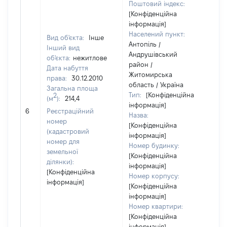
Поштовий індекс:
[Конфіденційна
інформація]
Населений пункт:
Вид об'єкта:
Інше
Антопіль /
Інший вид
Андрушівський
об'єкта:
нежитлове
район /
Дата набуття
Житомирська
права:
30.12.2010
область / Україна
Загальна площа
Тип:
[Конфіденційна
2
(м
):
214,4
інформація]
21
6
Реєстраційний
Назва:
номер
[Конфіденційна
(кадастровий
інформація]
номер для
Номер будинку:
земельної
[Конфіденційна
ділянки):
інформація]
[Конфіденційна
Номер корпусу:
інформація]
[Конфіденційна
інформація]
Номер квартири:
[Конфіденційна
інформація]