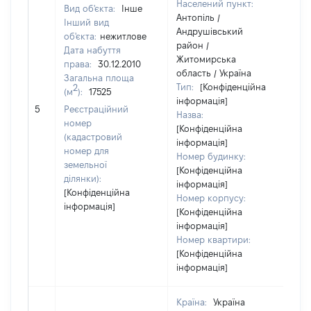
Населений пункт:
Вид об'єкта:
Інше
Антопіль /
Інший вид
Андрушівський
об'єкта:
нежитлове
район /
Дата набуття
Житомирська
права:
30.12.2010
область / Україна
Загальна площа
Тип:
[Конфіденційна
2
(м
):
17525
інформація]
16
5
Реєстраційний
Назва:
номер
[Конфіденційна
(кадастровий
інформація]
номер для
Номер будинку:
земельної
[Конфіденційна
ділянки):
інформація]
[Конфіденційна
Номер корпусу:
інформація]
[Конфіденційна
інформація]
Номер квартири:
[Конфіденційна
інформація]
Країна:
Україна