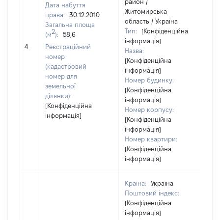
район /
Дата набуття
Житомирська
права:
30.12.2010
область / Україна
Загальна площа
Тип:
[Конфіденційна
2
(м
):
58,6
інформація]
59
4
Реєстраційний
Назва:
номер
[Конфіденційна
(кадастровий
інформація]
номер для
Номер будинку:
земельної
[Конфіденційна
ділянки):
інформація]
[Конфіденційна
Номер корпусу:
інформація]
[Конфіденційна
інформація]
Номер квартири:
[Конфіденційна
інформація]
Країна:
Україна
Поштовий індекс:
[Конфіденційна
інформація]