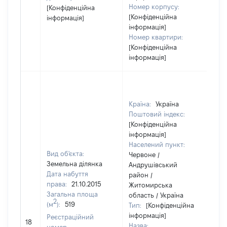
Номер корпусу:
[Конфіденційна
[Конфіденційна
інформація]
інформація]
Номер квартири:
[Конфіденційна
інформація]
Країна:
Україна
Поштовий індекс:
[Конфіденційна
інформація]
Населений пункт:
Вид об'єкта:
Червоне /
Земельна ділянка
Андрушівський
Дата набуття
район /
права:
21.10.2015
Житомирська
Загальна площа
область / Україна
2
(м
):
519
Тип:
[Конфіденційна
інформація]
Реєстраційний
60
18
Назва: