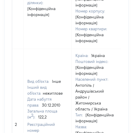
ділянки):
інформація]
[Конфіденційна
Номер корпусу:
інформація]
[Конфіденційна
інформація]
Номер квартири:
[Конфіденційна
інформація]
Країна:
Україна
Поштовий індекс:
[Конфіденційна
інформація]
Населений пункт:
Вид об'єкта:
Інше
Антопіль /
Інший вид
Андрушівський
об'єкта:
нежитлове
район /
Дата набуття
Житомирська
права:
30.12.2010
область / Україна
Загальна площа
Тип:
[Конфіденційна
2
(м
):
122,2
інформація]
12
2
Реєстраційний
Назва:
номер
[Конфіденційна