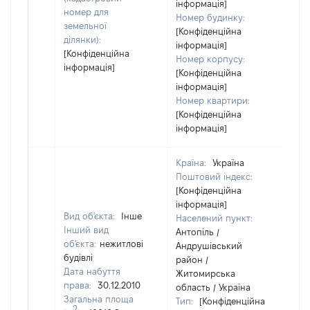
інформація]
номер для
Номер будинку:
земельної
[Конфіденційна
ділянки):
інформація]
[Конфіденційна
Номер корпусу:
інформація]
[Конфіденційна
інформація]
Номер квартири:
[Конфіденційна
інформація]
Країна:
Україна
Поштовий індекс:
[Конфіденційна
інформація]
Вид об'єкта:
Інше
Населений пункт:
Інший вид
Антопіль /
об'єкта:
нежитлові
Андрушівський
будівлі
район /
Дата набуття
Житомирська
права:
30.12.2010
область / Україна
Загальна площа
Тип:
[Конфіденційна
2