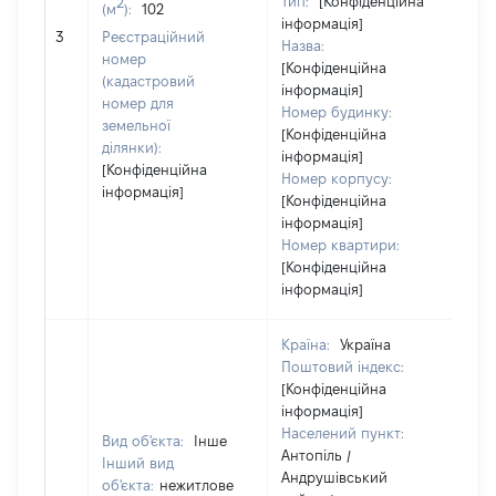
Тип:
[Конфіденційна
2
(м
):
102
інформація]
10
3
Реєстраційний
Назва:
номер
[Конфіденційна
(кадастровий
інформація]
номер для
Номер будинку:
земельної
[Конфіденційна
ділянки):
інформація]
[Конфіденційна
Номер корпусу:
інформація]
[Конфіденційна
інформація]
Номер квартири:
[Конфіденційна
інформація]
Країна:
Україна
Поштовий індекс:
[Конфіденційна
інформація]
Населений пункт:
Вид об'єкта:
Інше
Антопіль /
Інший вид
Андрушівський
об'єкта:
нежитлове