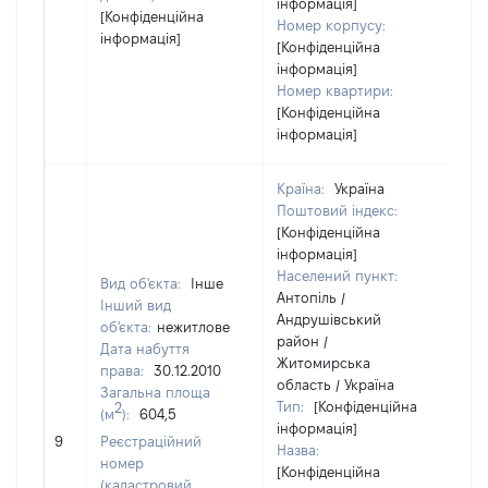
інформація]
[Конфіденційна
Номер корпусу:
інформація]
[Конфіденційна
інформація]
Номер квартири:
[Конфіденційна
інформація]
Країна:
Україна
Поштовий індекс:
[Конфіденційна
інформація]
Населений пункт:
Вид об'єкта:
Інше
Антопіль /
Інший вид
Андрушівський
об'єкта:
нежитлове
район /
Дата набуття
Житомирська
права:
30.12.2010
область / Україна
Загальна площа
Тип:
[Конфіденційна
2
(м
):
604,5
інформація]
61
9
Реєстраційний
Назва:
номер
[Конфіденційна
(кадастровий