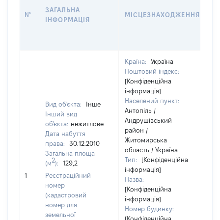
Д
ЗАГАЛЬНА
П
№
МІСЦЕЗНАХОДЖЕННЯ
ІНФОРМАЦІЯ
О
Г
О
Країна:
Україна
Поштовий індекс:
[Конфіденційна
інформація]
Населений пункт:
Вид об'єкта:
Інше
Антопіль /
Інший вид
Андрушівський
об'єкта:
нежитлове
район /
Дата набуття
Житомирська
права:
30.12.2010
область / Україна
Загальна площа
Тип:
[Конфіденційна
2
(м
):
129,2
інформація]
13
1
Реєстраційний
Назва:
номер
[Конфіденційна
(кадастровий
інформація]
номер для
Номер будинку:
земельної
[Конфіденційна