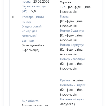
права:
23.06.2008
Україна
Загальна площа
Тип:
[Конфіденційна
2
(м
):
72,5
інформація]
Назва:
61
11
Реєстраційний
[Конфіденційна
номер
інформація]
(кадастровий
Номер будинку:
номер для
[Конфіденційна
земельної
інформація]
ділянки):
Номер корпусу:
[Конфіденційна
[Конфіденційна
інформація]
інформація]
Номер квартири:
[Конфіденційна
інформація]
Країна:
Україна
Поштовий індекс:
[Конфіденційна
інформація]
Населений пункт:
Вид об'єкта:
Забужжя /
Земельна ділянка