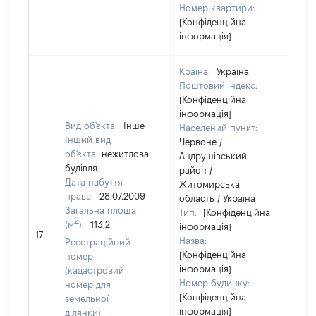
Номер квартири:
[Конфіденційна
інформація]
Країна:
Україна
Поштовий індекс:
[Конфіденційна
інформація]
Вид об'єкта:
Інше
Населений пункт:
Інший вид
Червоне /
об'єкта:
нежитлова
Андрушівський
будівля
район /
Дата набуття
Житомирська
права:
28.07.2009
область / Україна
Загальна площа
Тип:
[Конфіденційна
2
(м
):
113,2
інформація]
33
17
Назва:
Реєстраційний
[Конфіденційна
номер
інформація]
(кадастровий
Номер будинку:
номер для
[Конфіденційна
земельної
інформація]
ділянки):