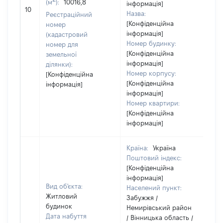
(м
):
10016,8
інформація]
10
10
Назва:
Реєстраційний
[Конфіденційна
номер
інформація]
(кадастровий
Номер будинку:
номер для
[Конфіденційна
земельної
інформація]
ділянки):
Номер корпусу:
[Конфіденційна
[Конфіденційна
інформація]
інформація]
Номер квартири:
[Конфіденційна
інформація]
Країна:
Україна
Поштовий індекс:
[Конфіденційна
інформація]
Вид об'єкта:
Населений пункт:
Житловий
Забужжя /
будинок
Немирівський район
Дата набуття
/ Вінницька область /