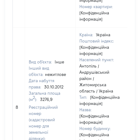
інформація]
Номер квартири:
[Конфіденційна
інформація]
Країна:
Україна
Поштовий індекс:
[Конфіденційна
інформація]
Населений пункт:
Вид об'єкта:
Інше
Антопіль /
Інший вид
Андрушівський
об'єкта:
нежитлове
район /
Дата набуття
Житомирська
права:
30.10.2012
область / Україна
Загальна площа
Тип:
[Конфіденційна
2
(м
):
3276,9
інформація]
33
8
Реєстраційний
Назва:
номер
[Конфіденційна
(кадастровий
інформація]
номер для
Номер будинку:
земельної
[Конфіденційна
ділянки):