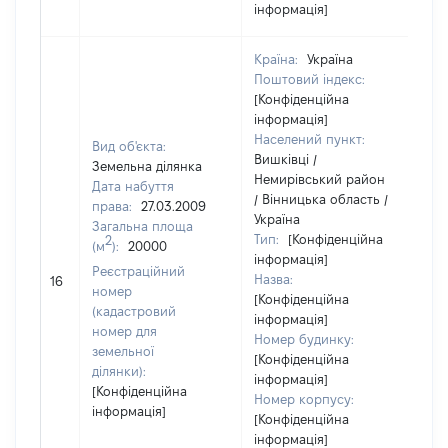
інформація]
Країна:
Україна
Поштовий індекс:
[Конфіденційна
інформація]
Населений пункт:
Вид об'єкта:
Вишківці /
Земельна ділянка
Немирівський район
Дата набуття
/ Вінницька область /
права:
27.03.2009
Україна
Загальна площа
Тип:
[Конфіденційна
2
(м
):
20000
інформація]
Реєстраційний
Назва:
18
16
номер
[Конфіденційна
(кадастровий
інформація]
номер для
Номер будинку:
земельної
[Конфіденційна
ділянки):
інформація]
[Конфіденційна
Номер корпусу:
інформація]
[Конфіденційна
інформація]