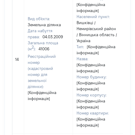
[Конфіденційна
інформація]
Населений пункт:
Вид об'єкта:
Вишківці /
Земельна ділянка
Немирівський район
Дата набуття
/ Вінницька область /
права:
04.03.2009
Україна
Загальна площа
Тип:
[Конфіденційна
2
(м
):
41006
інформація]
Реєстраційний
Назва:
25
14
номер
[Конфіденційна
(кадастровий
інформація]
номер для
Номер будинку:
земельної
[Конфіденційна
ділянки):
інформація]
[Конфіденційна
Номер корпусу:
інформація]
[Конфіденційна
інформація]
Номер квартири:
[Конфіденційна
інформація]