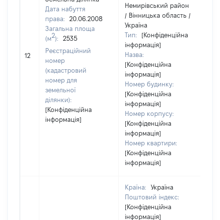
Немирівський район
Дата набуття
/ Вінницька область /
права:
20.06.2008
Україна
Загальна площа
Тип:
[Конфіденційна
2
(м
):
2535
інформація]
Реєстраційний
Назва:
17
12
номер
[Конфіденційна
(кадастровий
інформація]
номер для
Номер будинку:
земельної
[Конфіденційна
ділянки):
інформація]
[Конфіденційна
Номер корпусу:
інформація]
[Конфіденційна
інформація]
Номер квартири:
[Конфіденційна
інформація]
Країна:
Україна
Поштовий індекс:
[Конфіденційна
інформація]