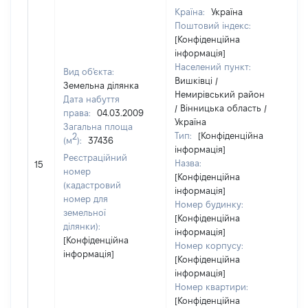
Країна:
Україна
Поштовий індекс:
[Конфіденційна
інформація]
Населений пункт:
Вид об'єкта:
Вишківці /
Земельна ділянка
Немирівський район
Дата набуття
/ Вінницька область /
права:
04.03.2009
Україна
Загальна площа
Тип:
[Конфіденційна
2
(м
):
37436
інформація]
Реєстраційний
Назва:
25
15
номер
[Конфіденційна
(кадастровий
інформація]
номер для
Номер будинку:
земельної
[Конфіденційна
ділянки):
інформація]
[Конфіденційна
Номер корпусу:
інформація]
[Конфіденційна
інформація]
Номер квартири:
[Конфіденційна