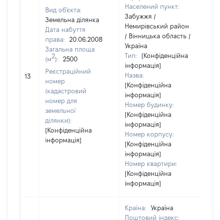
Населений пункт:
Вид об'єкта:
Забужжя /
Земельна ділянка
Немирівський район
Дата набуття
/ Вінницька область /
права:
20.06.2008
Україна
Загальна площа
Тип:
[Конфіденційна
2
(м
):
2500
інформація]
Реєстраційний
Назва:
17
13
номер
[Конфіденційна
(кадастровий
інформація]
номер для
Номер будинку:
земельної
[Конфіденційна
ділянки):
інформація]
[Конфіденційна
Номер корпусу:
інформація]
[Конфіденційна
інформація]
Номер квартири:
[Конфіденційна
інформація]
Країна:
Україна
Поштовий індекс: