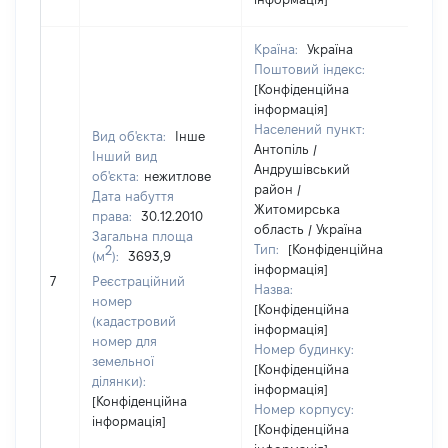
Країна:
Україна
Поштовий індекс:
[Конфіденційна
інформація]
Населений пункт:
Вид об'єкта:
Інше
Антопіль /
Інший вид
Андрушівський
об'єкта:
нежитлове
район /
Дата набуття
Житомирська
права:
30.12.2010
область / Україна
Загальна площа
Тип:
[Конфіденційна
2
(м
):
3693,9
інформація]
37
7
Реєстраційний
Назва:
номер
[Конфіденційна
(кадастровий
інформація]
номер для
Номер будинку:
земельної
[Конфіденційна
ділянки):
інформація]
[Конфіденційна
Номер корпусу:
інформація]
[Конфіденційна