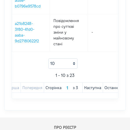
ad8e-
b0796e9578cd
Повідомлення
a21b8248-
про суттєві
3f80-41d0-
зміни y
-
2
aaba-
майновому
9d27180622f2
стані
1 - 10 з 23
Перша
Попередня
Сторінка
з
3
Наступна
Остання
ПРО РЕЄСТР