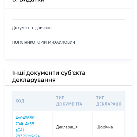
Документ підписано:
ПОГУЛЯЙКО ЮРІЙ МИХАЙЛОВИЧ
Інші документи суб'єкта
декларування
ТИП
ТИП
КОД
П
ДОКУМЕНТА
ДЕКЛАРАЦІЇ
4b046689-
704f-4e35-
Декларація
Щорічна
2
a341-
7f13261d2c2a