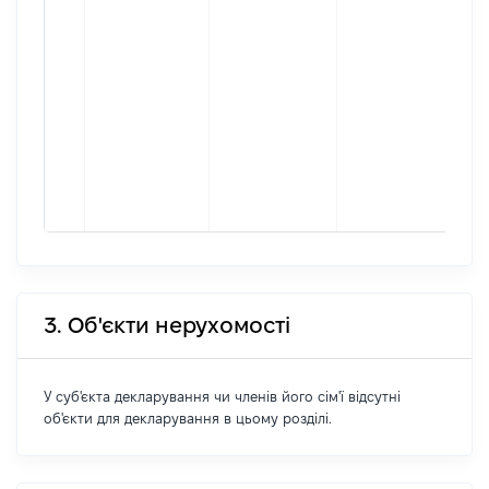
про
[Ко
інф
Міс
фак
про
збі
зар
міс
про
3. Об'єкти нерухомості
У суб'єкта декларування чи членів його сім'ї відсутні
об'єкти для декларування в цьому розділі.