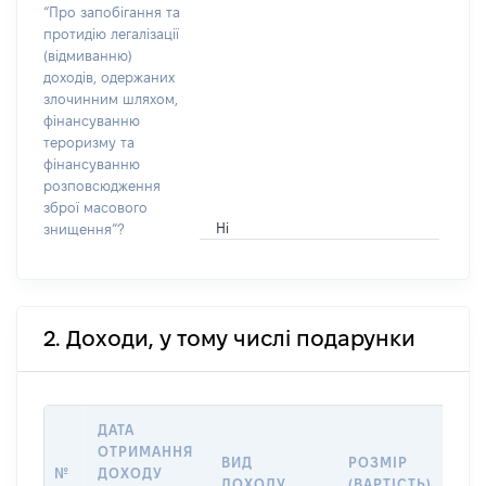
“Про запобігання та
протидію легалізації
(відмиванню)
доходів, одержаних
злочинним шляхом,
фінансуванню
тероризму та
фінансуванню
розповсюдження
зброї масового
Ні
знищення”?
2. Доходи, у тому числі подарунки
ДАТА
ОТРИМАННЯ
ВИД
РОЗМІР
ІН
№
ДОХОДУ
ДОХОДУ
(ВАРТІСТЬ)
ПР