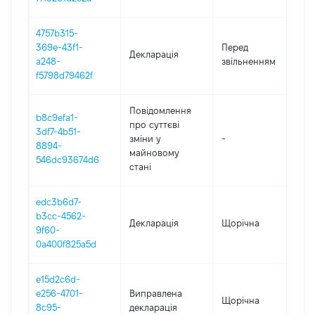
4757b315-
01
369e-43f1-
Перед
Декларація
-
a248-
звільненням
12
f5798d79462f
Повідомлення
b8c9efa1-
про суттєві
3df7-4b51-
зміни y
-
2
8894-
майновому
546dc93674d6
стані
edc3b6d7-
b3cc-4562-
Декларація
Щорічна
2
9f60-
0a400f825a5d
e15d2c6d-
e256-4701-
Виправлена
Щорічна
2
8c95-
декларація