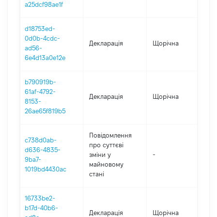
a25dcf98ae1f
d18753ed-
0d0b-4cdc-
Декларація
Щорічна
2
ad56-
6e4d13a0e12e
b790919b-
61af-4792-
Декларація
Щорічна
2
8153-
26ae65f819b5
Повідомлення
c738d0ab-
про суттєві
d636-4835-
зміни y
-
2
9ba7-
майновому
1019bd4430ac
стані
16733be2-
b17d-40b6-
Декларація
Щорічна
2