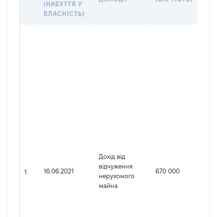
(НАБУТТЯ У
ВЛАСНІСТЬ)
Дже
Гро
Укр
Прі
Пет
Ім'я
По 
ная
Сер
Дат
нар
[Ко
інф
Дохід від
Под
відчуження
16.06.2021
670 000
ном
1
нерухомого
[Ко
майна
інф
Зар
міс