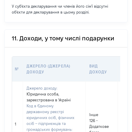
У суб'єкта декларування чи членів його сім'ї відсутні
об'єкти для декларування в цьому розділі.
11. Доходи, у тому числі подарунки
РОЗ
ДЖЕРЕЛО (ДЖЕРЕЛА)
ВИД
№
(ВАР
ДОХОДУ
ДОХОДУ
ГРН
Джерело доходу:
Юридична особа,
зареєстрована в Україні
Код в Єдиному
державному реєстрі
Інше
юридичних осіб, фізичних
126 -
осіб – підприємців та
2000
1
Додаткове
громадських формувань: