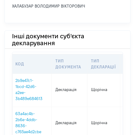
ХАЛАБУЗАР ВОЛОДИМИР ВІКТОРОВИЧ
Інші документи суб'єкта
декларування
ТИП
ТИП
КОД
ПЕРІ
ДОКУМЕНТА
ДЕКЛАРАЦІЇ
2b9e47c1-
1bcd-42d6-
Декларація
Щорічна
2025
a2ee-
3b489e684613
63a4ac4b-
2b6e-4ddb-
Декларація
Щорічна
2024
8636-
c765ae4d2cbe