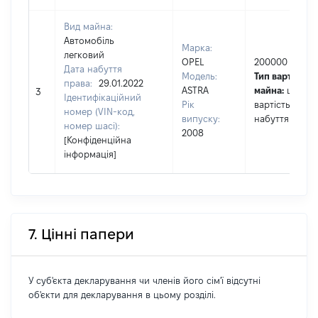
Вид майна:
Автомобіль
Марка:
легковий
OPEL
200000
Дата набуття
Модель:
Тип вартості
права:
29.01.2022
ASTRA
майна:
це
3
Ідентифікаційний
Рік
вартість на да
номер (VIN-код,
випуску:
набуття права
номер шасі):
2008
[Конфіденційна
інформація]
7. Цінні папери
У суб'єкта декларування чи членів його сім'ї відсутні
об'єкти для декларування в цьому розділі.