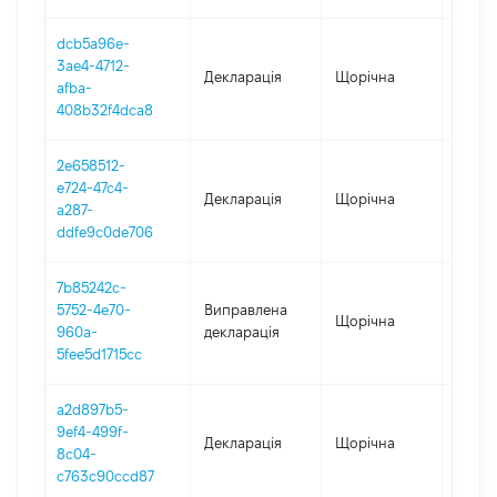
dcb5a96e-
3ae4-4712-
Декларація
Щорічна
2023
afba-
408b32f4dca8
2e658512-
e724-47c4-
Декларація
Щорічна
2021
a287-
ddfe9c0de706
7b85242c-
5752-4e70-
Виправлена
Щорічна
2020
960a-
декларація
5fee5d1715cc
a2d897b5-
9ef4-499f-
Декларація
Щорічна
2020
8c04-
c763c90ccd87