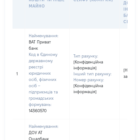
ДО
МАЙНО
ІНДИВ
БАНКІ
СЕЙФУ 
Найменування:
ВАТ Приват
банк
Код в Єдиному
Тип рахунку:
державному
[Конфіденційна
реєстрі
інформація]
[Не
юридичних
1
Інший тип рахунку:
застосо
осіб, фізичних
Номер рахунку:
осіб –
[Конфіденційна
інформація]
підприємців та
громадських
формувань:
14360570
Найменування:
ДОУ АТ
Ощадбанк