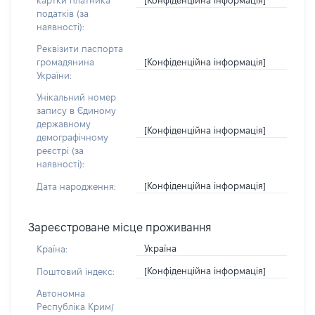
картки платника
податків (за
наявності):
Реквізити паспорта
[Конфіденційна інформація]
громадянина
України:
Унікальний номер
запису в Єдиному
державному
[Конфіденційна інформація]
демографічному
реєстрі (за
наявності):
[Конфіденційна інформація]
Дата народження:
Зареєстроване місце проживання
Україна
Країна:
[Конфіденційна інформація]
Поштовий індекс:
Автономна
Республіка Крим/