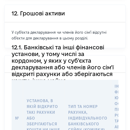
12. Грошові активи
У суб'єкта декларування чи членів його сім'ї відсутні
об'єкти для декларування в цьому розділі.
12.1. Банківські та інші фінансові
установи, у тому числі за
кордоном, у яких у суб'єкта
декларування або членів його сім'ї
відкриті рахунки або зберігаються
кошти, інше майно
ІНФОР
ФІЗИЧН
ЮРИДИ
УСТАНОВА, В
ОСОБУ,
ЯКІЙ ВІДКРИТО
ТИП ТА НОМЕР
ПРАВО
ТАКІ РАХУНКИ
РАХУНКА,
РОЗПО
№
АБО
ІНДИВІДУАЛЬНОГО
ТАКИМ
ЗБЕРІГАЮТЬСЯ
БАНКІВСЬКОГО
АБО М
КОШТИ ЧИ ІНШЕ
СЕЙФУ (КОМІРКИ)