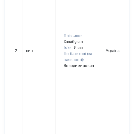
Прізвище:
Халабузар
Ім'я:
Иван
2
син
Україна
По батькові (за
наявності):
Володимирович