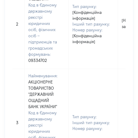
Код в Єдиному
Тип рахунку:
державному
[Конфіденційна
реєстрі
інформація]
[Не
юридичних
2
Інший тип рахунку:
застосо
осіб, фізичних
Номер рахунку:
осіб –
[Конфіденційна
інформація]
підприємців та
громадських
формувань:
09334702
Найменування:
АКЦІОНЕРНЕ
ТОВАРИСТВО
"ДЕРЖАВНИЙ
ОЩАДНИЙ
БАНК УКРАЇНИ"
Код в Єдиному
Тип рахунку:
державному
3
Інший тип рахунку:
реєстрі
Номер рахунку:
юридичних
осіб, фізичних