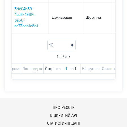
3dc04b39-
45a8-498f-
Декларація
Щорічна
2019
ba36-
ac73aeb1e8b1
1 - 7 з 7
Перша
Попередня
Сторінка
з
1
Наступна
Остання
ПРО РЕЄСТР
ВІДКРИТИЙ АРІ
СТАТИСТИЧНІ ДАНІ