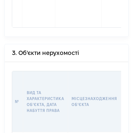
3. Об'єкти нерухомості
ВАР
ДАТ
НАБ
ВИД ТА
ПРА
ХАРАКТЕРИСТИКА
МІСЦЕЗНАХОДЖЕННЯ
№
ЗА
ОБʼЄКТА, ДАТА
ОБʼЄКТА
ОС
НАБУТТЯ ПРАВА
ГР
ОЦІ
ГРН