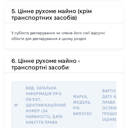
5. Цінне рухоме майно (крім
транспортних засобів)
У суб'єкта декларування чи членів його сім'ї відсутні
об'єкти для декларування в цьому розділі.
6. Цінне рухоме майно -
транспортні засоби
ВИД, ЗАГАЛЬНА
ВАРТІСТЬ Н
ІНФОРМАЦІЯ ПРО
МАРКА,
ДАТУ НАБУТ
ОБʼЄКТ,
МОДЕЛЬ,
ПРАВА АБО 
№
ІДЕНТИФІКАЦІЙНИЙ
РІК
ОСТАННЬО
НОМЕР (ЗА
ВИПУСКУ
ГРОШОВОЮ
НАЯВНОСТІ), ДАТА
ОЦІНКОЮ, Г
НАБУТТЯ ПРАВА