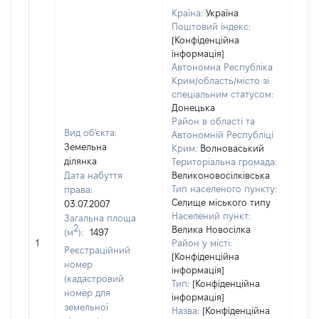
Країна:
Україна
Поштовий індекс:
[Конфіденційна
інформація]
Автономна Республіка
Крим/область/місто зі
спеціальним статусом:
Донецька
Район в області та
Вид об'єкта:
Автономній Республіці
Земельна
Крим:
Волноваський
ділянка
Територіальна громада:
Дата набуття
Великоновосілківська
Тип населеного пункту:
права:
Селище міського типу
03.07.2007
Населений пункт:
Загальна площа
2
Велика Новосілка
(м
):
1497
[Не 
1
Район у місті:
Реєстраційний
[Конфіденційна
номер
інформація]
(кадастровий
Тип:
[Конфіденційна
номер для
інформація]
земельної
Назва:
[Конфіденційна