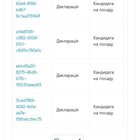
62e4-4166-
Кандидата
Декларація
2020
b467-
на посаду
9c1aa215164f
a14e87d5-
c982-4304-
Кандидата
Декларація
2020
97c1-
на посаду
c8451c780e1c
ebbd5a20-
8275-46d9-
Кандидата
Декларація
2020
b75c-
на посаду
187c51aeed43
3ced1584-
4042-4d1e-
Кандидата
Декларація
2019
ad7e-
на посаду
f581abc9ec75