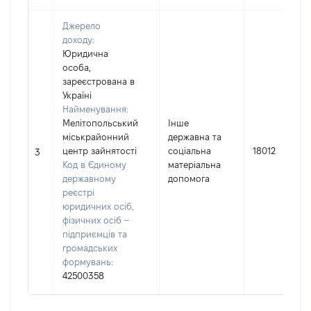
Джерело
доходу:
Юридична
особа,
зареєстрована в
Україні
Найменування:
Мелітопольський
Інше
міськрайонний
державна та
центр зайнятості
соціальна
18012
3
Код в Єдиному
матеріальна
державному
допомога
реєстрі
юридичних осіб,
фізичних осіб –
підприємців та
громадських
формувань:
42500358