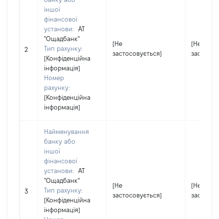
іншої
фінансової
установи:
АТ
"Ощадбанк"
[Не
[Не
Тип рахунку:
2
застосовується]
застосов
[Конфіденційна
інформація]
Номер
рахунку:
[Конфіденційна
інформація]
Найменування
банку або
іншої
фінансової
установи:
АТ
"Ощадбанк"
[Не
[Не
Тип рахунку:
3
застосовується]
застосов
[Конфіденційна
інформація]