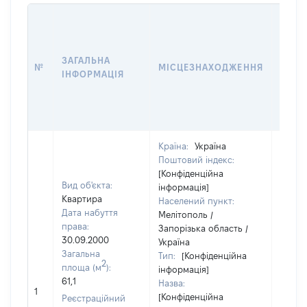
ВАРТ
ДАТУ
НАБУ
ЗАГАЛЬНА
ПРАВ
№
МІСЦЕЗНАХОДЖЕННЯ
ІНФОРМАЦІЯ
ЗА
ОСТ
ГРО
ОЦІ
Країна:
Україна
Поштовий індекс:
[Конфіденційна
Вид об'єкта:
інформація]
Квартира
Населений пункт:
Дата набуття
Мелітополь /
права:
Запорізька область /
30.09.2000
Україна
Загальна
Тип:
[Конфіденційна
2
площа (м
):
інформація]
61,1
Назва:
13000
1
[Конфіденційна
Реєстраційний