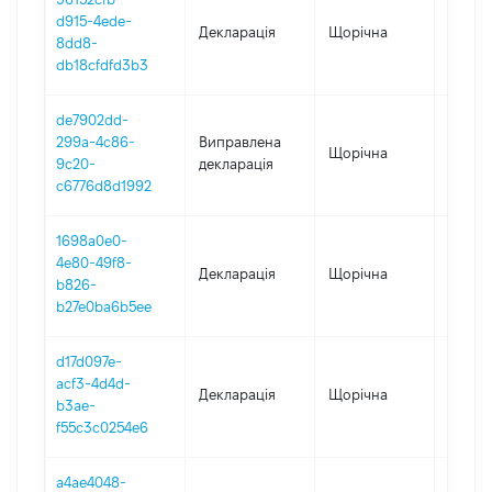
d915-4ede-
Декларація
Щорічна
2023
8dd8-
db18cfdfd3b3
de7902dd-
299a-4c86-
Виправлена
Щорічна
2022
9c20-
декларація
c6776d8d1992
1698a0e0-
4e80-49f8-
Декларація
Щорічна
2022
b826-
b27e0ba6b5ee
d17d097e-
acf3-4d4d-
Декларація
Щорічна
2021
b3ae-
f55c3c0254e6
a4ae4048-