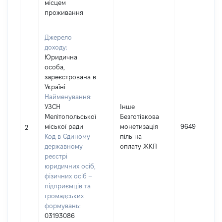
місцем
проживання
Джерело
доходу:
Юридична
особа,
зареєстрована в
Україні
Найменування:
УЗСН
Інше
Мелітопольської
Безготівкова
міської ради
монетизація
9649
2
Код в Єдиному
піль на
державному
оплату ЖКП
реєстрі
юридичних осіб,
фізичних осіб –
підприємців та
громадських
формувань:
03193086