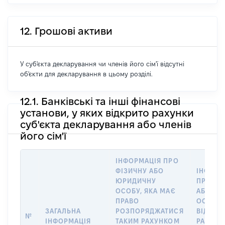
12. Грошові активи
У суб'єкта декларування чи членів його сім'ї відсутні
об'єкти для декларування в цьому розділі.
12.1. Банківські та інші фінансові
установи, у яких відкрито рахунки
суб'єкта декларування або членів
його сім'ї
ІНФОРМАЦІЯ ПРО
ФІЗИЧНУ АБО
ІНФОРМ
ЮРИДИЧНУ
ПРО ФІ
ОСОБУ, ЯКА МАЄ
АБО Ю
ПРАВО
ОСОБУ,
ЗАГАЛЬНА
РОЗПОРЯДЖАТИСЯ
ВІДКРИ
№
ІНФОРМАЦІЯ
ТАКИМ РАХУНКОМ
РАХУНО