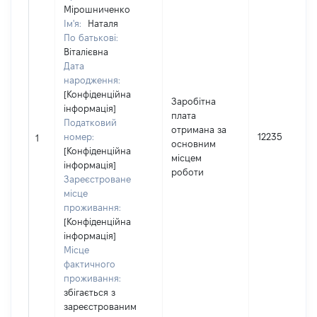
Мірошниченко
Ім'я:
Наталя
По батькові:
Віталієвна
Дата
народження:
[Конфіденційна
Заробітна
інформація]
плата
Податковий
отримана за
номер:
12235
1
основним
[Конфіденційна
місцем
інформація]
роботи
Зареєстроване
місце
проживання:
[Конфіденційна
інформація]
Місце
фактичного
проживання:
збігається з
зареєстрованим