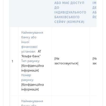
АБО МАЄ ДОСТУП
ІМ’Я СУ
ДО
ДЕКЛАР
ІНДИВІДУАЛЬНОГО
АБО ЧЛ
БАНКІВСЬКОГО
ЙОГО СІ
СЕЙФУ (КОМІРКИ)
Найменування
банку або
іншої
фінансової
установи:
АТ
"Альфа-банк"
[Не
[Не
Тип рахунку:
1
застосовується]
застосов
[Конфіденційна
інформація]
Номер
рахунку:
[Конфіденційна
інформація]
Найменування
банку або