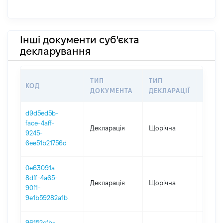
Інші документи суб'єкта
декларування
ТИП
ТИП
КОД
ПЕРІ
ДОКУМЕНТА
ДЕКЛАРАЦІЇ
d9d5ed5b-
face-4aff-
Декларація
Щорічна
2025
9245-
6ee51b21756d
0e63091a-
8dff-4a65-
Декларація
Щорічна
2024
90f1-
9e1b59282a1b
96152cfb-