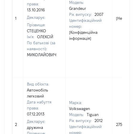
Модель:
права:
Grandeur
13.10.2016
Рік випуску:
2007
Декларує:
1
[Не відом
Ідентифікаційний
Прізвище:
номер:
СТЕЦЕНКО
[Конфіденційна
Ім'я:
ОЛЕКСІЙ
інформація]
По батькові (за
наявності):
МИКОЛАЙОВИЧ
Вид об'єкта:
Автомобіль
легковий
Дата набуття
Марка:
права:
Volkswagen
07.12.2013
Модель:
Tiguan
Рік випуску:
2012
Декларує:
2
275000
Ідентифікаційний
дружина
номер:
Прізвище: