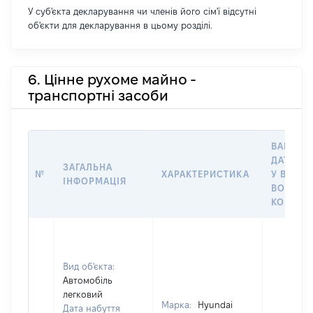
У суб'єкта декларування чи членів його сім'ї відсутні
об'єкти для декларування в цьому розділі.
6. Цінне рухоме майно -
транспортні засоби
ВАРТІСТ
ДАТУ НА
ЗАГАЛЬНА
№
ХАРАКТЕРИСТИКА
У ВЛАСН
ІНФОРМАЦІЯ
ВОЛОДІ
КОРИСТ
Вид об'єкта:
Автомобіль
легковий
Марка:
Hyundai
Дата набуття