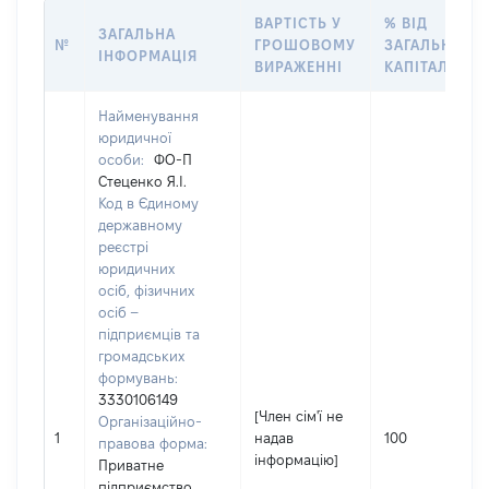
ВАРТІСТЬ У
% ВІД
ЗАГАЛЬНА
№
ГРОШОВОМУ
ЗАГАЛЬНОГО
ІНФОРМАЦІЯ
ВИРАЖЕННІ
КАПІТАЛУ
Найменування
юридичної
особи:
ФО-П
Стеценко Я.І.
Код в Єдиному
державному
реєстрі
юридичних
осіб, фізичних
осіб –
підприємців та
громадських
формувань:
3330106149
[Член сім'ї не
Організаційно-
1
надав
100
правова форма:
інформацію]
Приватне
підприємство