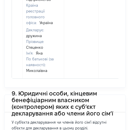
Країна
реєстрації
головного
офіса:
Україна
Декларує:
дружина
Прізвище:
Стеценко
Ім'я:
Яна
По батькові (за
наявності):
Миколаївна
9. Юридичні особи, кінцевим
бенефіціарним власником
(контролером) яких є суб’єкт
декларування або члени його сім’ї
У суб'єкта декларування чи членів його сім'ї відсутні
об'єкти для декларування в цьому розділі.