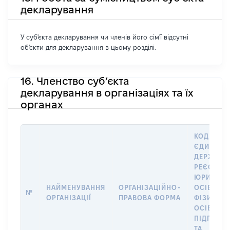
декларування
У суб'єкта декларування чи членів його сім'ї відсутні
об'єкти для декларування в цьому розділі.
16. Членство суб’єкта
декларування в організаціях та їх
органах
КОД В
ЄДИНОМ
ДЕРЖАВН
РЕЄСТРІ
ЮРИДИЧ
НАЙМЕНУВАННЯ
ОРГАНІЗАЦІЙНО-
ОСІБ,
№
ОРГАНІЗАЦІЇ
ПРАВОВА ФОРМА
ФІЗИЧНИ
ОСІБ –
ПІДПРИЄ
ТА