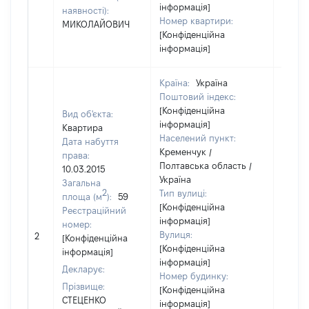
інформація]
наявності):
Номер квартири:
МИКОЛАЙОВИЧ
[Конфіденційна
інформація]
Країна:
Україна
Поштовий індекс:
[Конфіденційна
Вид об'єкта:
інформація]
Квартира
Населений пункт:
Дата набуття
Кременчук /
права:
Полтавська область /
10.03.2015
Україна
Загальна
2
Тип вулиці:
площа (м
):
59
[Конфіденційна
Реєстраційний
інформація]
номер:
[Не
Вулиця:
2
[Конфіденційна
відом
[Конфіденційна
інформація]
інформація]
Декларує:
Номер будинку:
Прізвище:
[Конфіденційна
СТЕЦЕНКО
інформація]