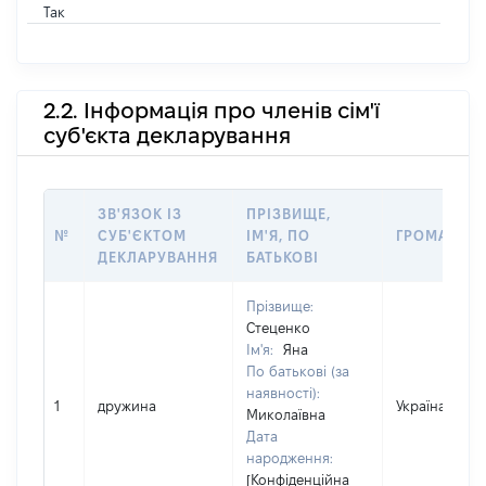
Так
2.2. Інформація про членів сім'ї
суб'єкта декларування
ЗВ'ЯЗОК ІЗ
ПРІЗВИЩЕ,
№
СУБ'ЄКТОМ
ІМ'Я, ПО
ГРОМАДЯН
ДЕКЛАРУВАННЯ
БАТЬКОВІ
Прізвище:
Стеценко
Ім'я:
Яна
По батькові (за
наявності):
1
дружина
Україна
Миколаївна
Дата
народження:
[Конфіденційна