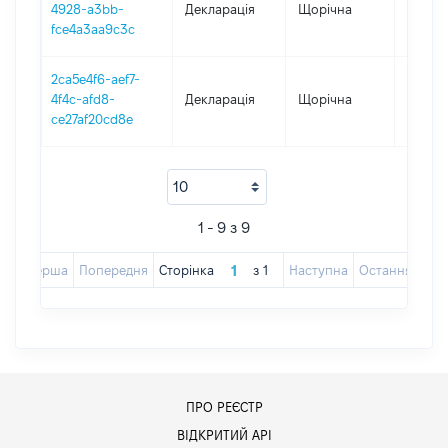
4928-a3bb-
Декларація
Щорічна
2018
fce4a3aa9c3c
2ca5e4f6-aef7-
4f4c-afd8-
Декларація
Щорічна
2016
ce27af20cd8e
1 - 9 з 9
Перша
Попередня
Сторінка
з
1
Наступна
Остання
ПРО РЕЄСТР
ВІДКРИТИЙ АРІ