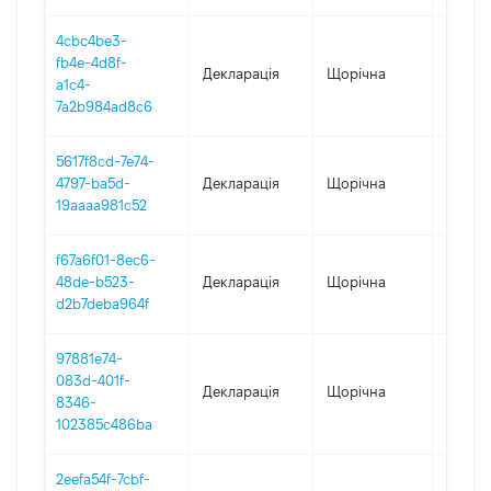
4cbc4be3-
fb4e-4d8f-
Декларація
Щорічна
2022
a1c4-
7a2b984ad8c6
5617f8cd-7e74-
4797-ba5d-
Декларація
Щорічна
2021
19aaaa981c52
f67a6f01-8ec6-
48de-b523-
Декларація
Щорічна
2020
d2b7deba964f
97881e74-
083d-401f-
Декларація
Щорічна
2019
8346-
102385c486ba
2eefa54f-7cbf-