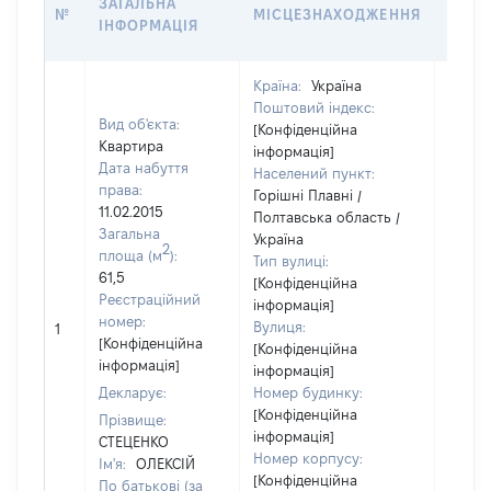
ЗАГАЛЬНА
№
МІСЦЕЗНАХОДЖЕННЯ
НА Д
ІНФОРМАЦІЯ
НАБУ
Країна:
Україна
Поштовий індекс:
Вид об'єкта:
[Конфіденційна
Квартира
інформація]
Дата набуття
Населений пункт:
права:
Горішні Плавні /
11.02.2015
Полтавська область /
Загальна
Україна
2
площа (м
):
Тип вулиці:
61,5
[Конфіденційна
Реєстраційний
інформація]
[Не
номер:
Вулиця:
1
відом
[Конфіденційна
[Конфіденційна
інформація]
інформація]
Декларує:
Номер будинку:
[Конфіденційна
Прізвище:
інформація]
СТЕЦЕНКО
Номер корпусу:
Ім'я:
ОЛЕКСІЙ
[Конфіденційна
По батькові (за