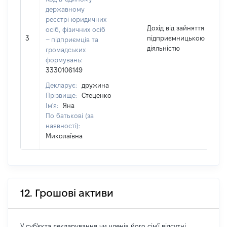
державному
реєстрі юридичних
Дохід від зайняття
осіб, фізичних осіб
3
підприємницькою
– підприємців та
діяльністю
громадських
формувань:
3330106149
Декларує:
дружина
Прізвище:
Стеценко
Ім'я:
Яна
По батькові (за
наявності):
Миколаївна
12. Грошові активи
У суб'єкта декларування чи членів його сім'ї відсутні