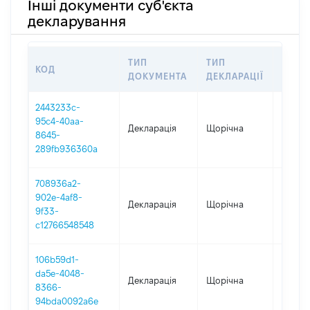
Інші документи суб'єкта
декларування
ТИП
ТИП
КОД
ПЕРІ
ДОКУМЕНТА
ДЕКЛАРАЦІЇ
2443233c-
95c4-40aa-
Декларація
Щорічна
2025
8645-
289fb936360a
708936a2-
902e-4af8-
Декларація
Щорічна
2024
9f33-
c12766548548
106b59d1-
da5e-4048-
Декларація
Щорічна
2023
8366-
94bda0092a6e