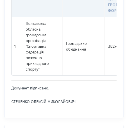
ГРОМАДС
ФОРМУВА
Полтавська
обласна
громадська
організація
Громадське
1
"Спортивна
38276389
об’єднання
федерація
пожежно-
прикладного
спорту"
Документ підписано:
СТЕЦЕНКО ОЛЕКСІЙ МИКОЛАЙОВИЧ