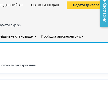
Зміст документа
Подати декларацію
ВІДКРИТИЙ АРІ
СТАТИСТИЧНІ ДАНІ
укати скрізь
овідальне становище:
Пройшла автоперевірку:
і субʼєкта декларування