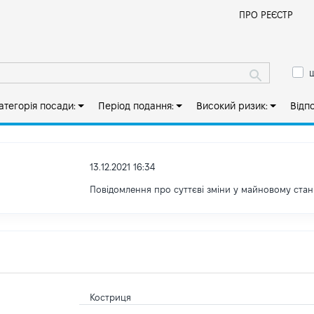
Й
ПРО РЕЄСТР
ш
атегорія посади:
Період подання:
Високий ризик:
Відп
13.12.2021 16:34
Повідомлення про суттєві зміни у майновому стан
Костриця