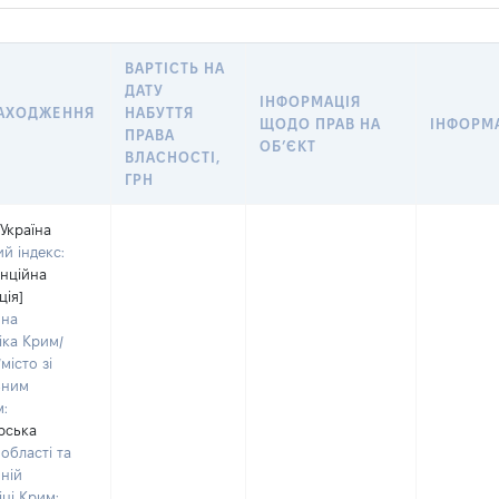
ВАРТІСТЬ НА
ДАТУ
ІНФОРМАЦІЯ
АХОДЖЕННЯ
НАБУТТЯ
ЩОДО ПРАВ НА
ІНФОРМА
ПРАВА
ОБ’ЄКТ
ВЛАСНОСТІ,
ГРН
Україна
й індекс:
енційна
ція]
мна
іка Крим/
місто зі
ьним
м:
рська
області та
ній
ці Крим: