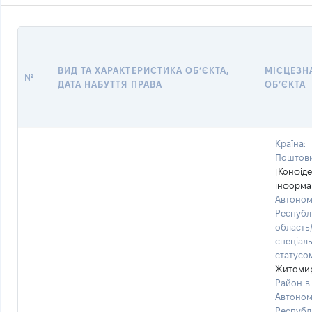
ВИД ТА ХАРАКТЕРИСТИКА ОБ’ЄКТА,
МІСЦЕЗН
№
ДАТА НАБУТТЯ ПРАВА
ОБ’ЄКТА
Країна:
Поштови
[Конфід
інформа
Автоно
Республ
область/
спеціал
статусо
Житоми
Район в 
Автоном
Республі