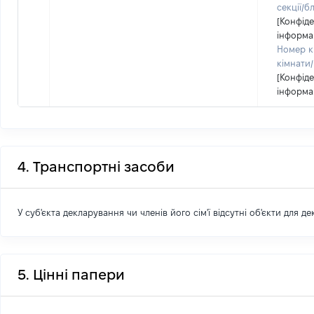
секції/б
[Конфід
інформа
Номер к
кімнати/
[Конфід
інформа
4. Транспортні засоби
У суб'єкта декларування чи членів його сім'ї відсутні об'єкти для д
5. Цінні папери