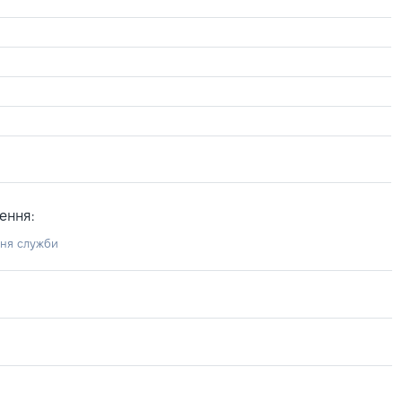
ення:
ння служби