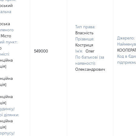
рський
іальна
:
рська
Тип права:
еленого
Власність
Місто
Джерело:
Прізвище:
ий пункт:
Найменув
Костриця
р
КООПЕРАТ
549000
Ім'я:
Олег
місті:
Код в Єди
По батькові (за
енційна
підприєм
наявності):
ція]
Олександрович
енційна
ція]
енційна
ція]
удинку/
ї ділянки:
енційна
ція]
орпусу/