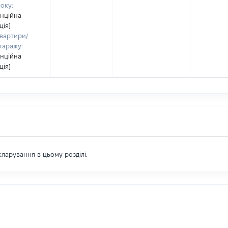
локу:
енційна
ція]
вартири/
гаражу:
енційна
ція]
екларування в цьому розділі.