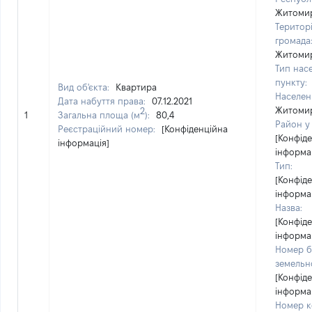
Житоми
Територ
громада
Житоми
Тип нас
пункту:
Вид об'єкта:
Квартира
Населен
Дата набуття права:
07.12.2021
Житоми
2
1
Загальна площа (м
):
80,4
Район у 
Реєстраційний номер:
[Конфіденційна
[Конфід
інформація]
інформа
Тип:
[Конфід
інформа
Назва:
[Конфід
інформа
Номер б
земельно
[Конфід
інформа
Номер к