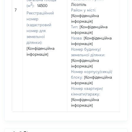
2
Лісопіль
(м
):
14500
[Не
7
Район у місті:
заст
Реєстраційний
[Конфіденційна
номер
інформація]
(кадастровий
Тип:
[Конфіденційна
номер для
інформація]
земельної
Назва:
[Конфіденційна
ділянки):
інформація]
[Конфіденційна
Номер будинку/
інформація]
земельної ділянки:
[Конфіденційна
інформація]
Номер корпусу/секції/
блоку:
[Конфіденційна
інформація]
Номер квартири/
кімнати/гаражу:
[Конфіденційна
інформація]