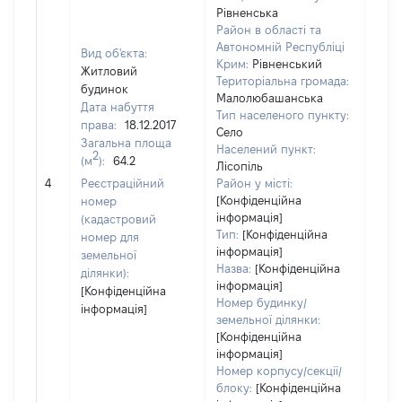
Рівненська
Район в області та
Автономній Республіці
Вид об'єкта:
Крим:
Рівненський
Житловий
Територіальна громада:
будинок
Малолюбашанська
Дата набуття
Тип населеного пункту:
права:
18.12.2017
Село
Загальна площа
Населений пункт:
2
(м
):
64.2
Лісопіль
[Не
4
Реєстраційний
Район у місті:
заст
[Конфіденційна
номер
інформація]
(кадастровий
Тип:
[Конфіденційна
номер для
інформація]
земельної
Назва:
[Конфіденційна
ділянки):
інформація]
[Конфіденційна
Номер будинку/
інформація]
земельної ділянки:
[Конфіденційна
інформація]
Номер корпусу/секції/
блоку:
[Конфіденційна