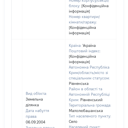
Номер корпусу/секції/
блоку:
[Конфіденційна
інформація]
Номер квартири/
кімнати/гаражу:
[Конфіденційна
інформація]
Країна:
Україна
Поштовий індекс:
[Конфіденційна
інформація]
Автономна Республіка
Крим/область/місто зі
спеціальним статусом:
Рівненська
Район в області та
Вид об'єкта:
Автономній Республіці
Земельна
Крим:
Рівненський
ділянка
Територіальна громада:
Дата набуття
Малолюбашанська
Тип населеного пункту:
права:
Село
06.09.2004
Населений пункт:
Загальна площа