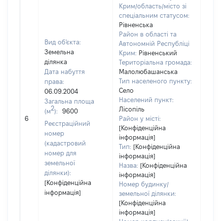
Крим/область/місто зі
спеціальним статусом:
Рівненська
Район в області та
Вид об'єкта:
Автономній Республіці
Земельна
Крим:
Рівненський
ділянка
Територіальна громада:
Дата набуття
Малолюбашанська
Тип населеного пункту:
права:
Село
06.09.2004
Населений пункт:
Загальна площа
2
Лісопіль
(м
):
9600
[Не
6
Район у місті:
заст
Реєстраційний
[Конфіденційна
номер
інформація]
(кадастровий
Тип:
[Конфіденційна
номер для
інформація]
земельної
Назва:
[Конфіденційна
ділянки):
інформація]
[Конфіденційна
Номер будинку/
інформація]
земельної ділянки:
[Конфіденційна
інформація]