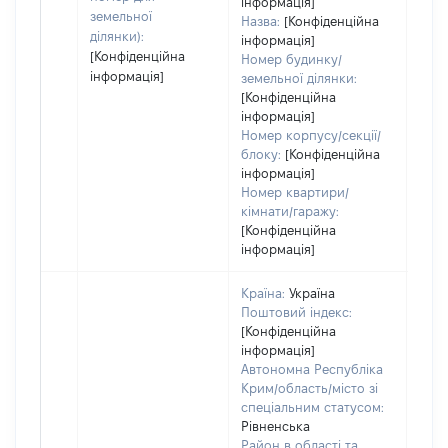
інформація]
земельної
Назва:
[Конфіденційна
ділянки):
інформація]
[Конфіденційна
Номер будинку/
інформація]
земельної ділянки:
[Конфіденційна
інформація]
Номер корпусу/секції/
блоку:
[Конфіденційна
інформація]
Номер квартири/
кімнати/гаражу:
[Конфіденційна
інформація]
Країна:
Україна
Поштовий індекс:
[Конфіденційна
інформація]
Автономна Республіка
Крим/область/місто зі
спеціальним статусом:
Рівненська
Район в області та