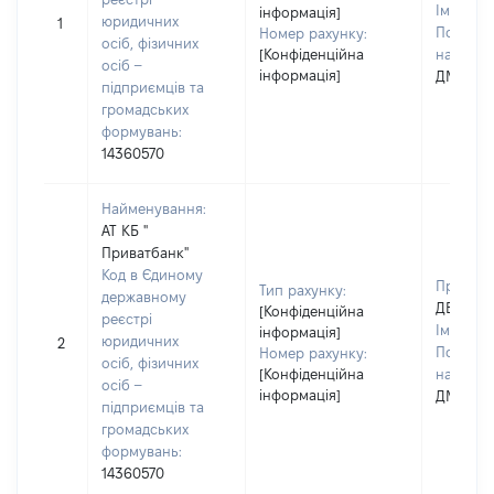
Ім'я:
ТЕ
інформація]
юридичних
1
По батьк
Номер рахунку:
осіб, фізичних
[Конфіденційна
наявност
осіб –
інформація]
ДМИТРІ
підприємців та
громадських
формувань:
14360570
Найменування:
АТ КБ "
Приватбанк"
Код в Єдиному
Прізвищ
Тип рахунку:
державному
ДЕМЧУК
[Конфіденційна
реєстрі
Ім'я:
ТЕ
інформація]
юридичних
2
По батьк
Номер рахунку:
осіб, фізичних
[Конфіденційна
наявност
осіб –
інформація]
ДМИТРІ
підприємців та
громадських
формувань:
14360570