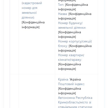
інформація]
(кадастровий
Тип:
[Конфіденційна
номер для
інформація]
земельної
Назва:
[Конфіденційна
ділянки):
інформація]
[Конфіденційна
Номер будинку/
інформація]
земельної ділянки:
[Конфіденційна
інформація]
Номер корпусу/секції/
блоку:
[Конфіденційна
інформація]
Номер квартири/
кімнати/гаражу:
[Конфіденційна
інформація]
Країна:
Україна
Поштовий індекс:
[Конфіденційна
інформація]
Автономна Республіка
Крим/область/місто зі
спеціальним статусом: