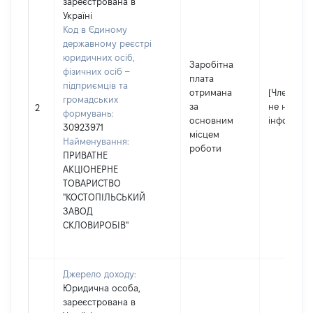
зареєстрована в
Україні
Код в Єдиному
державному реєстрі
юридичних осіб,
Заробітна
фізичних осіб –
плата
підприємців та
отримана
[Член сім'ї
громадських
за
не надав
2
формувань:
основним
інформаці
30923971
місцем
Найменування:
роботи
ПРИВАТНЕ
АКЦІОНЕРНЕ
ТОВАРИСТВО
"КОСТОПІЛЬСЬКИЙ
ЗАВОД
СКЛОВИРОБІВ"
Джерело доходу:
Юридична особа,
зареєстрована в