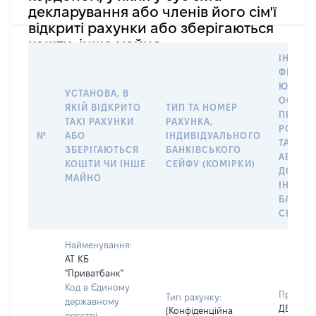
декларування або членів його сім'ї
відкриті рахунки або зберігаються
кошти, інше майно
ІНФОР
ФІЗИЧН
ЮРИДИ
УСТАНОВА, В
ОСОБУ,
ЯКІЙ ВІДКРИТО
ТИП ТА НОМЕР
ПРАВО
ТАКІ РАХУНКИ
РАХУНКА,
РОЗПО
№
АБО
ІНДИВІДУАЛЬНОГО
ТАКИМ
ЗБЕРІГАЮТЬСЯ
БАНКІВСЬКОГО
АБО М
КОШТИ ЧИ ІНШЕ
СЕЙФУ (КОМІРКИ)
ДО
МАЙНО
ІНДИВ
БАНКІ
СЕЙФУ 
Найменування:
АТ КБ
"Приватбанк"
Код в Єдиному
Прізвищ
Тип рахунку:
державному
ДЕМЧУК
[Конфіденційна
реєстрі