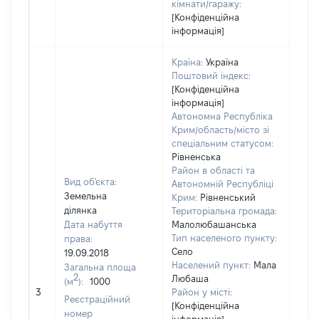
кімнати/гаражу:
[Конфіденційна
інформація]
Країна:
Україна
Поштовий індекс:
[Конфіденційна
інформація]
Автономна Республіка
Крим/область/місто зі
спеціальним статусом:
Рівненська
Район в області та
Вид об'єкта:
Автономній Республіці
Земельна
Крим:
Рівненський
ділянка
Територіальна громада:
Дата набуття
Малолюбашанська
Тип населеного пункту:
права:
Село
19.09.2018
Населений пункт:
Мала
Загальна площа
2
Любаша
(м
):
1000
[Не
3
Район у місті:
заст
Реєстраційний
[Конфіденційна
номер