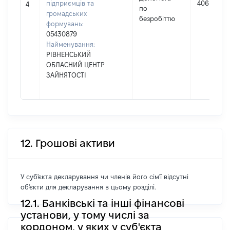
підприємців та
406
4
по
громадських
безробіттю
формувань:
05430879
Найменування:
РІВНЕНСЬКИЙ
ОБЛАСНИЙ ЦЕНТР
ЗАЙНЯТОСТІ
12. Грошові активи
У суб'єкта декларування чи членів його сім'ї відсутні
об'єкти для декларування в цьому розділі.
12.1. Банківські та інші фінансові
установи, у тому числі за
кордоном, у яких у суб'єкта