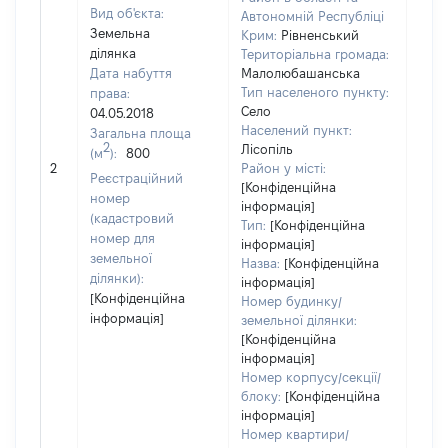
Вид об'єкта:
Автономній Республіці
Земельна
Крим:
Рівненський
ділянка
Територіальна громада:
Дата набуття
Малолюбашанська
Тип населеного пункту:
права:
Село
04.05.2018
Населений пункт:
Загальна площа
2
Лісопіль
(м
):
800
[Не
2
Район у місті:
заст
Реєстраційний
[Конфіденційна
номер
інформація]
(кадастровий
Тип:
[Конфіденційна
номер для
інформація]
земельної
Назва:
[Конфіденційна
ділянки):
інформація]
[Конфіденційна
Номер будинку/
інформація]
земельної ділянки:
[Конфіденційна
інформація]
Номер корпусу/секції/
блоку:
[Конфіденційна
інформація]
Номер квартири/