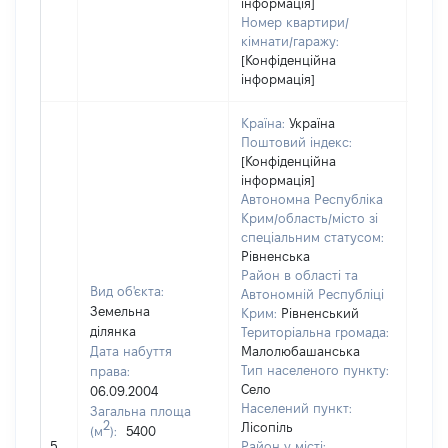
інформація]
Номер квартири/
кімнати/гаражу:
[Конфіденційна
інформація]
Країна:
Україна
Поштовий індекс:
[Конфіденційна
інформація]
Автономна Республіка
Крим/область/місто зі
спеціальним статусом:
Рівненська
Район в області та
Вид об'єкта:
Автономній Республіці
Земельна
Крим:
Рівненський
ділянка
Територіальна громада:
Дата набуття
Малолюбашанська
Тип населеного пункту:
права:
Село
06.09.2004
Населений пункт:
Загальна площа
2
Лісопіль
(м
):
5400
[Не
5
Район у місті: