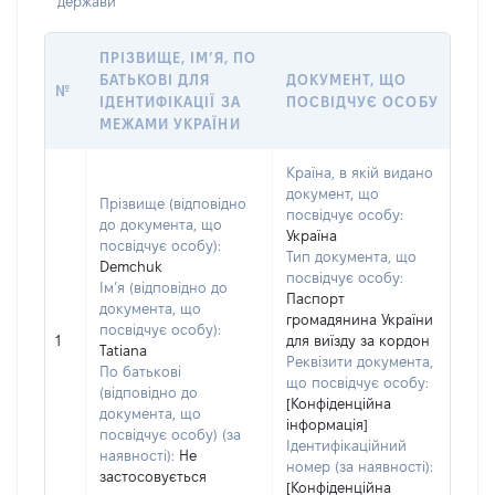
держави
ПРІЗВИЩЕ, ІМ’Я, ПО
БАТЬКОВІ ДЛЯ
ДОКУМЕНТ, ЩО
№
ІДЕНТИФІКАЦІЇ ЗА
ПОСВІДЧУЄ ОСОБУ
МЕЖАМИ УКРАЇНИ
Країна, в якій видано
документ, що
Прізвище (відповідно
посвідчує особу:
до документа, що
Україна
посвідчує особу):
Тип документа, що
Demchuk
посвідчує особу:
Ім’я (відповідно до
Паспорт
документа, що
громадянина України
посвідчує особу):
1
для виїзду за кордон
Tatiana
Реквізити документа,
По батькові
що посвідчує особу:
(відповідно до
[Конфіденційна
документа, що
інформація]
посвідчує особу) (за
Ідентифікаційний
наявності):
Не
номер (за наявності):
застосовується
[Конфіденційна