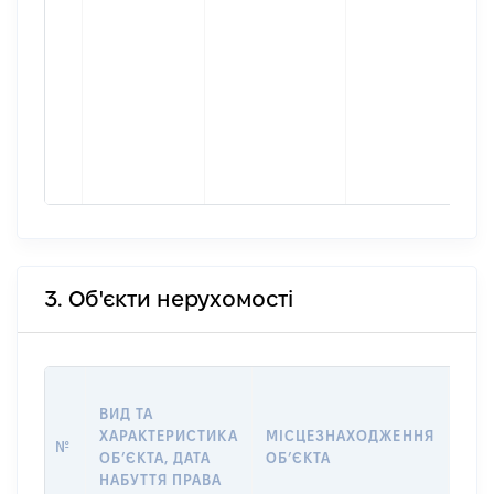
3. Об'єкти нерухомості
ВАР
ВИД ТА
ДАТ
ХАРАКТЕРИСТИКА
МІСЦЕЗНАХОДЖЕННЯ
ПРА
№
ОБʼЄКТА, ДАТА
ОБʼЄКТА
ОС
НАБУТТЯ ПРАВА
ГР