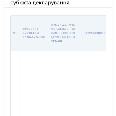
суб'єкта декларування
П
ПРІЗВИЩЕ, ІМʼЯ,
Б
ЗВʼЯЗОК ІЗ
ПО БАТЬКОВІ (ЗА
І
№
СУБʼЄКТОМ
НАЯВНОСТІ) ДЛЯ
ГРОМАДЯНСТВО
М
ДЕКЛАРУВАННЯ
ІДЕНТИФІКАЦІЇ В
УКРАЇНІ