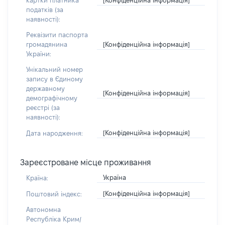
картки платника
податків (за
наявності):
Реквізити паспорта
[Конфіденційна інформація]
громадянина
України:
Унікальний номер
запису в Єдиному
державному
[Конфіденційна інформація]
демографічному
реєстрі (за
наявності):
[Конфіденційна інформація]
Дата народження:
Зареєстроване місце проживання
Україна
Країна:
[Конфіденційна інформація]
Поштовий індекс:
Автономна
Республіка Крим/