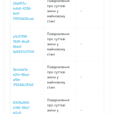
Повідомлення
24a6ff3c-
про суттєві
bdb6-4356-
зміни y
-
202
8a1f-
майновому
f35f34e26cab
стані
Повідомлення
a1b37f98-
про суттєві
7645-4ba8-
зміни y
-
202
9bb4-
майновому
4a9531d72105
стані
Повідомлення
5ecbde7a-
про суттєві
e2fd-48ad-
зміни y
-
202
af9e-
майновому
7f9244b787e5
стані
Повідомлення
8308a994-
про суттєві
b186-49e7-
зміни y
-
202
b0c4-