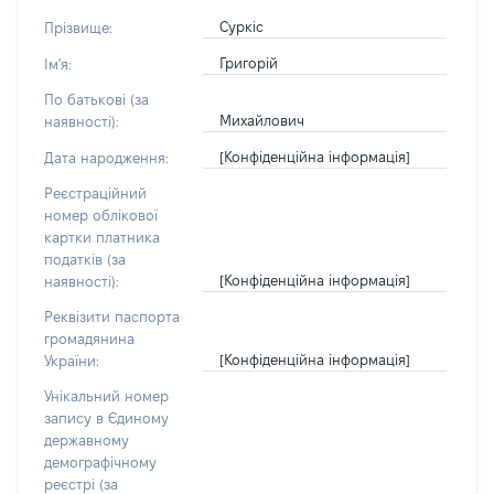
Суркіс
Прізвище:
Григорій
Ім'я:
По батькові (за
Михайлович
наявності):
[Конфіденційна інформація]
Дата народження:
Реєстраційний
номер облікової
картки платника
податків (за
[Конфіденційна інформація]
наявності):
Реквізити паспорта
громадянина
[Конфіденційна інформація]
України:
Унікальний номер
запису в Єдиному
державному
демографічному
реєстрі (за