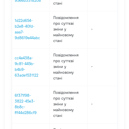
9566b3318208
стані
Повідомлення
1d22d654-
про суттєві
b2e8-40fd-
зміни y
-
202
aaa7-
майновому
9d8619e44abc
стані
Повідомлення
cc4e438a-
про суттєві
9c81-445b-
зміни y
-
202
b4b9-
майновому
63ade1531122
стані
Повідомлення
6f371f98-
про суттєві
3822-45e3-
зміни y
-
202
8b8c-
майновому
fff44d286cf9
стані