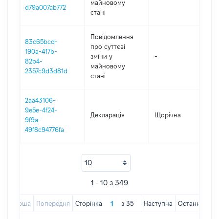
майновому
d79a007ab772
стані
Повідомлення
83c65bcd-
про суттєві
190a-417b-
зміни y
-
202
82b4-
майновому
2357c9d3d81d
стані
2aa43106-
9e5e-4f24-
Декларація
Щорічна
202
9f9a-
49f8c94776fa
1 - 10 з 349
Перша
Попередня
Сторінка
з
35
Наступна
Остання