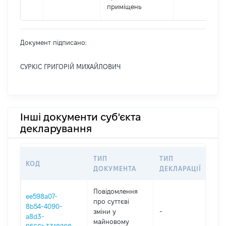
приміщень
Документ підписано:
СУРКІС ГРИГОРІЙ МИХАЙЛОВИЧ
Інші документи суб'єкта
декларування
ТИП
ТИП
КОД
ПЕ
ДОКУМЕНТА
ДЕКЛАРАЦІЇ
Повідомлення
ee598a07-
про суттєві
8b54-4090-
зміни y
-
202
a8d3-
майновому